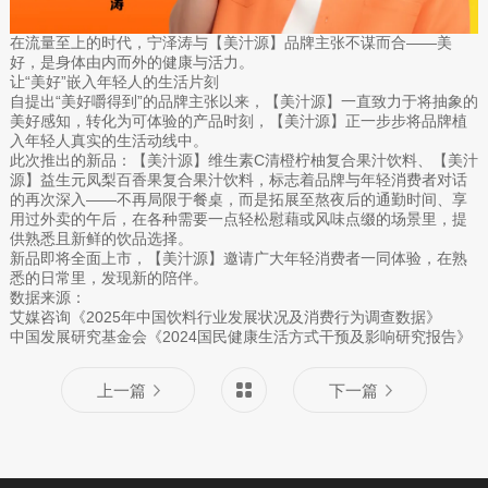
在流量至上的时代，宁泽涛与【美汁源】品牌主张不谋而合——美
好，是身体由内而外的健康与活力。
让“美好”嵌入年轻人的生活片刻
自提出“美好嚼得到”的品牌主张以来，【美汁源】一直致力于将抽象的
美好感知，转化为可体验的产品时刻，【美汁源】正一步步将品牌植
入年轻人真实的生活动线中。
此次推出的新品：【美汁源】维生素C清橙柠柚复合果汁饮料、【美汁
源】益生元凤梨百香果复合果汁饮料，标志着品牌与年轻消费者对话
的再次深入——不再局限于餐桌，而是拓展至熬夜后的通勤时间、享
用过外卖的午后，在各种需要一点轻松慰藉或风味点缀的场景里，提
供熟悉且新鲜的饮品选择。
新品即将全面上市，【美汁源】邀请广大年轻消费者一同体验，在熟
悉的日常里，发现新的陪伴。
数据来源：
艾媒咨询《2025年中国饮料行业发展状况及消费行为调查数据》
中国发展研究基金会《2024国民健康生活方式干预及影响研究报告》
上一篇
下一篇