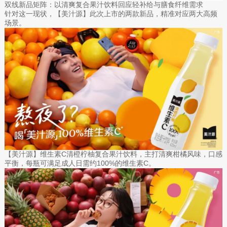
双线新品矩阵：以清爽复合果汁饮料回应轻补给与膳食纤维需求
针对这一现状，【美汁源】此次上市的两款新品，精准对应两大高频
场景。
【美汁源】维生素C清橙柠柚复合果汁饮料，主打清爽柑橘风味，口感
平衡，每瓶可满足成人日需约100%的维生素C。