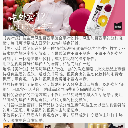
【美汁源】益生元凤梨百香果复合果汁饮料，凤梨与百香果的酸甜碰
撞，每瓶可满足成人日需约30%的膳食纤维。
【美汁源】希望传递的是一种“在忙碌中依然保持活力”的生活哲学：不
苛求你立刻改变生活节奏，而是希望在不得不熬夜、不得不点外卖的
时刻，让一杯清爽果汁饮料，成为你此刻的温柔陪伴。
用巨型视觉符号和年轻人的语言，和他们玩在一起
延续【美汁源】品牌与年轻人“玩在一起”的沟通策略，此次新品上市也
将避免生硬的说教。通过充满网感、视觉突出的生动化物料与消费者
见面，用直观、有趣的视觉语言吸引消费者注意。
品牌特别发起了征集活动，鼓励年轻人分享出自己熬夜、吃外卖的“证
据”。用真实生活片段，构建品牌与消费者之间的情感连接。
这种另辟蹊径的共情方式，不仅让产品功能自然融入生活场景，更让
品牌成为年轻人表达自我、寻找同类的社交载体。
同时尝试巨物营销，将产品核心成分维生素C与益生元以巨型视觉符号
的形式呈现，形成强烈的视觉冲击与记忆点。
不仅强化了产品卖点的直观表达，更让新品成为社交媒体上的打卡热
点，激发用户自发传播。