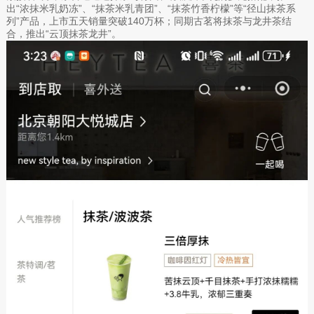
出“浓抹米乳奶冻”、“抹茶米乳青团”、“抹茶竹香柠檬”等“径山抹茶系
列”产品，上市五天销量突破140万杯；同期古茗将抹茶与龙井茶结
合，推出“云顶抹茶龙井”。