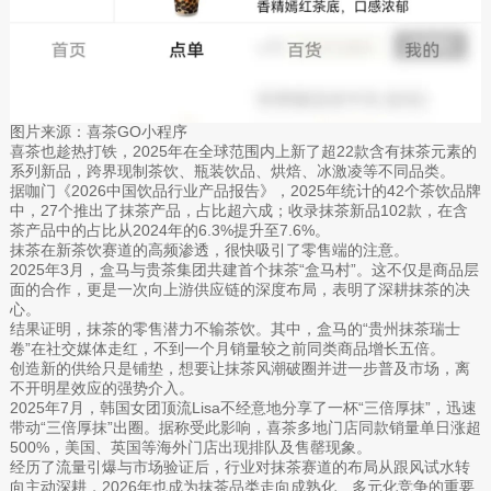
图片来源：喜茶GO小程序
喜茶也趁热打铁，2025年在全球范围内上新了超22款含有抹茶元素的
系列新品，跨界现制茶饮、瓶装饮品、烘焙、冰激凌等不同品类。
据咖门《2026中国饮品行业产品报告》，2025年统计的42个茶饮品牌
中，27个推出了抹茶产品，占比超六成；收录抹茶新品102款，在含
茶产品中的占比从2024年的6.3%提升至7.6%。
抹茶在新茶饮赛道的高频渗透，很快吸引了零售端的注意。
2025年3月，盒马与贵茶集团共建首个抹茶“盒马村”。这不仅是商品层
面的合作，更是一次向上游供应链的深度布局，表明了深耕抹茶的决
心。
结果证明，抹茶的零售潜力不输茶饮。其中，盒马的“贵州抹茶瑞士
卷”在社交媒体走红，不到一个月销量较之前同类商品增长五倍。
创造新的供给只是铺垫，想要让抹茶风潮破圈并进一步普及市场，离
不开明星效应的强势介入。
2025年7月，韩国女团顶流Lisa不经意地分享了一杯“三倍厚抹”，迅速
带动“三倍厚抹”出圈。据称受此影响，喜茶多地门店同款销量单日涨超
500%，美国、英国等海外门店出现排队及售罄现象。
经历了流量引爆与市场验证后，行业对抹茶赛道的布局从跟风试水转
向主动深耕，2026年也成为抹茶品类走向成熟化、多元化竞争的重要