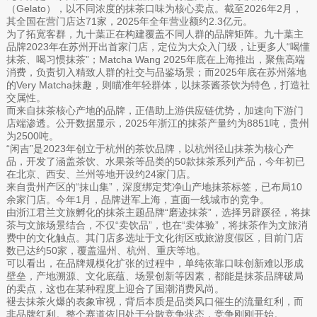
（Gelato），以不同浓度的抹茶口味为核心卖点。截至2026年2月，
其全国在营门店达71家，2025年全年营业额约2.3亿元。
为了拓宽客群，九十葉正在构建覆盖不同人群的品牌矩阵。九十葉主
品牌2023年在苏州开出首家门店，定位为大众入门级，让更多人“喝懂
抹茶、喝习惯抹茶”；Matcha Wang 2025年底在上海推出，聚焦高端
消费，负责切入精致人群的社交与品鉴场景；而2025年底在苏州落地
的Very Matcha抹趣，则瞄准年轻群体，以抹茶酱茶饮为特色，打造社
交属性。
而来自抹茶核心产地的品牌，正借助上游供应链优势，加速向下游门
店端渗透。公开数据显示，2025年浙江的抹茶产量约为8851吨，贵州
为2500吨。
“闲吉”是2023年创立于杭州的茶饮品牌，以杭州径山抹茶为核心产
品，开发了涵盖茶饮、水果茶等品类的50款抹茶系列产品，今年初已
在北京、西安、兰州等地开设约24家门店。
来自贵州产区的“抹山集”，深度绑定梵净山产地抹茶标签，已布局10
余家门店。今年1月，品牌进军上海，直面一线城市的竞争。
由浙江君兰文旅孵化的抹茶主题品牌“磨迹抹茶”，选择另辟蹊径，将抹
茶与文旅场景结合，不仅“卖饮品”，也在“卖体验”，将抹茶作为文旅消
费中的文化触点。其门店多选址于文化街区或旅游度假区，目前门店
数已达约50家，覆盖温州、杭州、重庆等地。
可以看出，在品牌规模化扩张的过程中，单纯依靠口味创新难以形成
壁垒，产地溯源、文化底蕴、场景创新等因素，都能是抹茶品牌破局
的卖点，这也在某种程度上迎合了国潮消费风尚。
褪去抹茶火爆的表象审视，背后本质是品类风口催生的流量红利，而
非品牌红利。整个赛道依旧处于分散竞争状态，竞争刚刚开始。