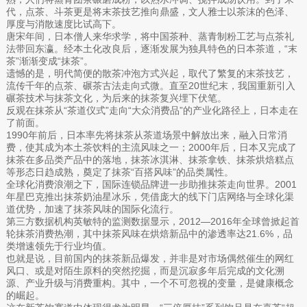
代，点茶、斗茶更是将末茶技艺推向鼎盛，文人雅士以茶沫的色泽、
厚度与消散速度比试高下。
唐宋年间，日本僧人来华求学，将中国茶种、蒸青制粉工艺与点茶礼
法带回东瀛。经本土化改良后，逐渐发展为独具特色的日本茶道，“末
茶”渐渐变成“抹茶”。
遗憾的是，明代简便的散茶冲泡方式兴起，取代了繁复的末茶技艺，
流传千年的点茶、碾茶古法走向式微。直至20世纪末，我国重新引入
碾茶技术与抹茶文化，为后来的抹茶复兴埋下伏笔。
反观在抹茶从“茶道仪式”走向“大众消费品”的产业化路径上，日本走在
了前面。
1990年前后，日本率先将抹茶从茶道场景中解放出来，融入日常消
费，使其成为本土茶饮料的主流风味之一；2000年后，日本又完成了
抹茶在多品类产品中的落地，抹茶冰淇淋、抹茶拿铁、抹茶烘焙糕点
等形态日趋成熟，奠定了抹茶“百搭风味”的品类属性。
全球化消费浪潮之下，国际连锁品牌进一步助推抹茶走向世界。2001
年星巴克推出抹茶奶油星冰乐，凭借庞大的线下门店网络与全球化渠
道优势，加速了抹茶风味的国际化流行。
第三方数据机构英敏特的监测数据显示，2012—2016年全球曾掀起首
轮抹茶消费热潮，其中抹茶风味在烘焙新品中的渗透率达21.6%，品
类增速领先于行业均值。
也就是说，目前国内的抹茶新品爆发，并非是对市场偶然催生的网红
风口、或是对陌生原料的突然挖掘，而是沉寂多年后完成的文化溯
源、产业升级与消费重构。其中，一个不可忽视的变量，是健康概念
的崛起。