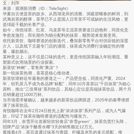
文：刘萍
来源：观潮新消费（ID：TideSight）
华夏自古便是茶的故乡。从西湖龙井的清雅、洞庭碧螺春的鲜润，到
武夷岩茶的醇厚，茶早已不止是国人日常里不可或缺的生活风物，更
是绵延千载的长青产业。
如今，传统绿茶、红茶、乌龙茶等主流茶类赛道日趋饱和，同质化竞
争愈发激烈，而长期作为细分配料的抹茶，顺势迎来发展变局。
依托新茶饮、咖啡赛道的创新迭代，叠加新零售平台对供应链的深度
介入，以及线下主题专门店的涌现，抹茶成为消费行业确定性的增
量，爆款频出。
某种意义上，这不仅是口味的迭代，更是传统国茶融入年轻潮流、重
塑新式饮用场景的行业探索。
新茶饮“种树”，零售商“乘凉”？
新一轮抹茶热潮，喜茶是核心推动者。
新茶饮堪称近年最卷的赛道之一，产品壁垒低，同质化严重。2024
年，轻乳茶几乎成为各品牌“标配”，同年10月喜茶以“千目抹茶”为核心
原料，推出“三倍厚抹”系列饮品，其核心定位是高端抹茶饮品，两个月
后销量超过1000万杯。
当市场需求被确认，越来越多的新茶饮品牌跟进，2025年的春季便挤
满了抹茶饮品。
肯悦咖啡在去年2月24日抢先上新“浓浓抹茶”系列产品，成为人气爆
款，印证了抹茶在咖啡赛道的适配性与爆发力。
同年3月，奈雪开出首家轻饮轻食店“奈雪green”，抹茶负责打头阵，
招牌产品“浓抹干酪香水椰”3天的销售额近12万元。
紧接着4月，茶百道通过抹茶与青团、柠檬及米乳的多元搭配，推