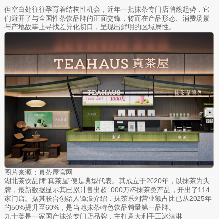
但空白处往往孕育着结构性机会，近年一批抹茶专门店悄然起势，它
们避开了与全国性茶饮品牌的正面交锋，转而在产品形态、消费场景
与产地故事上寻找差异化切口，呈现出鲜明的区域属性。
图片来源：真茶屋官网
湖北茶饮品牌“真茶屋”便是典型代表。其成立于2020年，以抹茶为头
牌，最新数据显示其已累计售出超1000万杯抹茶类产品，开出了114
家门店。据其联合创始人谭浪介绍，抹茶系列营业额占比已从2025年
的50%提升至60%，是当地抹茶特色饮品销量第一品牌。
九十葉是一家国产抹茶专门店品牌，主打意大利手工冰淇淋