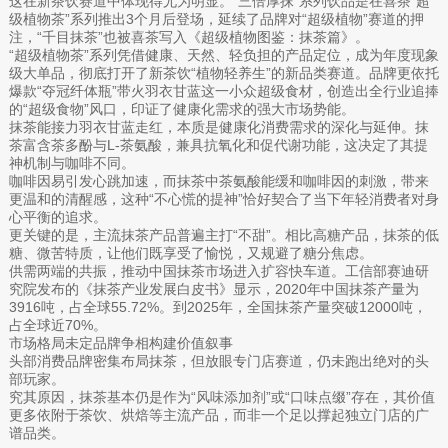
这在新茶饮赛道中体现得尤为明显。“三倍厚抹”系列饮品是在喜茶“超
级植物茶”系列推出3个月后登场，延续了品牌对“超级植物”赛道的押
注，“千目抹茶”也被喜茶写入《超级植物图鉴：抹茶篇》。
“超级植物茶”系列凭借健康、天然、轻负担的产品定位，成为年度现象
级大单品，彻底打开了新茶饮“植物轻养生”的新品类赛道。品牌更依托
爆款“夺冠纤体瓶”带火羽衣甘蓝这一小众超级食材，创造出全行业追捧
的“超级食物”风口，印证了健康化需求的强大市场势能。
抹茶能接力羽衣甘蓝走红，本质是健康化消费需求的深化与延伸。抹
茶富含茶多酚与L-茶氨酸，兼具抗氧化和促代谢功能，这决定了其提
神机制与咖啡不同。
咖啡因易引发心跳加速，而抹茶中茶氨酸能缓和咖啡因的刺激，带来
更温和的清醒感，这种“不心慌的提神”恰好契合了当下年轻消费者对身
心平衡的追求。
更关键的是，主流抹茶产品普遍主打“不甜”。相比高糖产品，抹茶的低
糖、微苦特质，让他们既享受了愉悦，又规避了糖分焦虑。
供需两端的共振，推动中国抹茶市场进入扩容快车道。工信部赛迪研
究院发布的《抹茶产业发展白皮书》显示，2020年中国抹茶产量为
3916吨，占全球55.72%。到2025年，全国抹茶产量突破12000吨，
占全球近70%。
市场格局未定品牌争相构建价值叙事
头部消费品牌密集布局抹茶，但放眼专门店赛道，仍未跑出绝对的头
部玩家。
究其原因，抹茶基本仍是作为“风味添加剂”或“口味点缀”存在，其价值
更多依附于茶饮、烘焙等主流产品，而非一个足以撑起独立门店的广
谱品类。