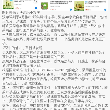
图片来源：沃尔玛小程序
‌沃尔玛则于4月推出“沃集鲜”抹茶季，涵盖40余款自有品牌商品，包括
玉米片、涂抹酱、零食等，将抹茶应用场景延伸至非传统品类‌‌。
叮咚买菜也在迅速推出抹茶类新品，截至4月15日，其已上线21款抹
茶商品，主打国产抹茶与低卡、健康标签。
当头部品牌不只是追逐单次爆款，而是系统性地将抹茶嵌入产品研发
与供应链体系，并不断把场景做宽时，一个品类的长尾效应才真正开
始。
“不甜”的魅力，重新被发现
长久以来，大众对抹茶普遍存在认知误区，不少人简单将其视作某个
茶叶品种，其实它是一种极其讲究的工艺。
虽然原料是绿茶，但在营养留存、香气层次与入口口感上，抹茶与普
通绿茶粉末有着天壤之别。
根据国家标准《抹茶》(GB/T34778—2017)的定义，采用覆盖栽培的
茶树鲜叶，经蒸汽（或热风）杀青、干燥制成的叶片为原料，通过研
磨工艺加工而成微粉状茶产品，粒度要求小于等于18微米（对应“800
目”及以上），是谓之抹茶。
其中，何种茶叶能用作抹茶原料，由茶树种植方式决定；而“目数”，即
茶叶被碾压成微粉状态的细腻程度，是判别抹茶品质的重要标准。
比品类认知偏差更深的盲区，是抹茶背后源远流长的文化溯源。事实
上，风靡全球的日式抹茶源自中国千年茶文化的传承与演化。
据考，抹茶起源于中国魏晋时期，古称“末茶”。至隋唐时期工艺趋于成
熟，人们将蒸青团茶碾磨成粉，以热水冲调、搅拌成汤饮用。到了宋