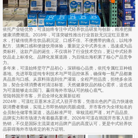
依托产业链优势，可漾始终专注中式轻养饮品研发与创新，精准把握
健康消费潮流。2018年，可漾突破性推出行业首款无沉淀红豆薏米
水，打破传统养生饮品易沉淀、口感不佳、不便携带的痛点，以纯净
配方、清爽口感和便捷饮用体验，重新定义中式养生水，迅速成为品
类标杆。这款产品的诞生，不仅填补了行业技术空白，更让中式轻养
饮品走上标准化、品牌化发展道路，为后续出海积累了核心产品竞争
力。
多年来，可漾始终坚守产品初心，深耕核心品类，依托专属红豆种植
基地、先进萃取提纯专利技术与严苛品控体系，确保每一瓶产品都兼
具品质与口感。从原料筛选到生产灌装，全程严控品质，拒绝多余添
加，契合全球消费者对清洁标签、天然健康饮品的核心需求，这也成
为可漾能够走出国门、赢得海外市场认可的核心底气。
登陆韩国开市客，开启全球化发展新征程
2024年，可漾红豆薏米水正式入驻开市客，凭借出色的产品力快速收
获消费者青睐，实现上市即热销的亮眼成绩。开市客作为全球知名的
会员制仓储零售渠道，选品标准严苛、审核流程严谨，对产品品质、
品牌实力和市场潜力有着极高要求。2026年可漾在韩国开市客入驻并
热销，不仅是国际主流渠道对品牌产品的高度认可，更是中式轻养饮
品获得海外市场肯定的有力证明。