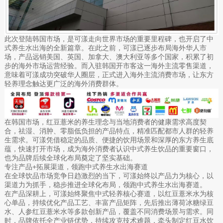
此次登陆韩国市场，是可漾走向世界市场的重要里程碑，也开启了中
式养生水出海的全新篇章。在此之前，可漾已逐步布局海外华人市
场，产品远销美国、英国、加拿大、澳大利亚等多个国家，积累了初
步的海外市场运营经验。而入驻韩国开市客这一海外主流零售渠道，
意味着可漾成功突破华人圈层，正式进入海外主流消费市场，让东方
轻养理念触达更广泛的海外消费群体。
在韩国市场，红豆薏米的养生理念与当地消费者的健康需求高度契
合，祛湿、消肿、零脂低负担的产品特点，精准匹配都市人群的轻养
生需求。可漾凭借稳定的品质、便捷的饮用场景和深厚的东方养生底
蕴，快速打开市场，成为海外消费者认识中式养生饮品的重要窗口，
也为品牌后续全球化布局奠定了坚实基础。
专注产品+拓展渠道，领跑中式养生水出海赛道
在全球饮品市场竞争日趋激烈的当下，可漾始终以产品力为核心，以
渠道力为抓手，稳步推进全球化布局，领跑中式养生水出海赛道。
在产品深耕上，可漾始终聚焦中式轻养核心赛道，以红豆薏米水为核
心单品，持续优化产品工艺、丰富产品矩阵，先后推出薄荷冰糖绿豆
水、人参红豆薏米水等多款创新产品，覆盖不同消费场景与需求。同
时，品牌依托全产业链优势，持续攻克技术难题，牵头制定红豆水饮