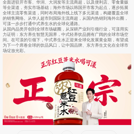
全面进驻开市客、华润、大润发等主流商超，以及便利店、零食量贩
等全渠道，夯实市场基础；海外市场以韩国开市客为起点，逐步拓展
全球主流零售渠道，同时布局海外线上线下多元渠道，构建覆盖全球
的销售网络。从华人超市到国际主流商超，从国内热销到海外出圈，
可漾一步步打通中式养生水的全球化通路。
从国内品类开创到全球市场破圈，从深耕产业到引领行业，可漾用实
力证明：东方养生智慧无国界，中式轻养饮品拥有广阔的全球市场空
间。在可漾的引领下，中式养生水正迎来全球化发展黄金期，有望成
为下一个席卷全球的饮品风口，让中国品牌、东方养生文化在全球市
场绽放光彩。