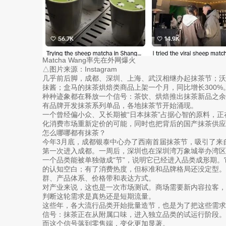
Matcha Wang率先在外网爆火
△图片来源：Instagram
几乎前后脚，成都、深圳、上海、武汉相继办起抹茶节；
抹酱；盒马的抹茶烘焙类商品上架一个月，同比增长300%
种种迹象都在释放一个信号：茶饮、烘焙推出抹茶新品之余
有品牌开发抹茶系列单品，各地抹茶节开始涌现。
一个曾经偏小众、又长期被“日本抹茶”占据心智的原料，
化消费市场重新定价的可能，同时也把背后的国产抹茶供应
怎么哪哪都有抹茶？
今年3月底，成都银泰中心办了西南首届抹茶节，吸引了来自
第一次进入成都。一周后，深圳也在深圳湾万象城举办湾
一个品类能被单独做成“节”，说明它已经进入品类成形期
的认知空白；有了消费热度，但标准和品牌格局还没定型。
群、产品体系、价格带和表达方式。
对产业来说，这也是一次市场测试。商场需要新内容拉客
判断这轮需求是真热还是短期流量。
这些年，各大流行品类开始批量造节，也是为了把这些需
信号：抹茶正在从附属口味，进入独立品类的试运行阶段。
而这个信号落到零售端，变化更加显著。