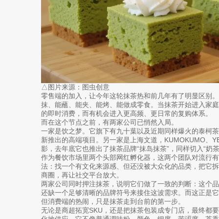
△图片来源：图虫创意
零售端的加入，让今年这轮抹茶热和前几年有了明显区别。
抹、能蘸、能夹、能烤、能做成零食。当抹茶开始进入家
的即时消费，而有机会进入更高频、更日常的复购体系。
而在这个节点之前，有两家公司已悄然入局。
一家是饮之梦。它旗下有九十葉以及近期同样爆火的泰柯茶园等
新推出的高端项目。另一家是上海文道，KUMOKUMO、Y
影，去年底它也推出了抹茶品牌“抹岛抹茶”，同样切入“奶茶+G
作为餐饮市场里两个头部网红孵化器，这两个团队对流行有
法：找一个有文化来源感、但还没被大众化的品类，把它
商圈，再让社交平台放大。
两家公司同时押注抹茶，说明它们做了一致的判断：这个
还缺一个足够清晰的品牌符号来接住这波需求。而这正是它
但消费端的热闹，只是抹茶走到台前的第一步。
无论是商超拓宽SKU，还是把抹茶包装成专门店，最终都
化地供应。它不像普通调味粉，颜色、细度、苦涩度、茶