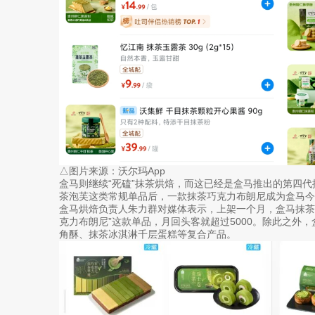
△图片来源：沃尔玛App
盒马则继续“死磕”抹茶烘焙，而这已经是盒马推出的第四
茶泡芙这类常规单品后，一款抹茶巧克力布朗尼成为盒马今
盒马烘焙负责人朱力群对媒体表示，上架一个月，盒马抹茶烘
克力布朗尼”这款单品，月回头客就超过5000。除此之外
角酥、抹茶冰淇淋千层蛋糕等复合产品。