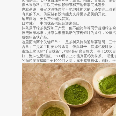
像水果原料，可以完全依赖季节和产地叙事完成溢价。
也就是说，决定这波热度能不能继续扩大的，还要往上游
有真的下来、供应链有没有能力支撑更多品类的开发。
这些问题，要从产业端找答案。
日本减产，中国抹茶供应链迎来窗口
抹茶属于绿茶类深加工产品，但不能简单等同于普通绿茶粉
按照国家标准，抹茶以覆盖栽培的茶树鲜叶为原料，经蒸
成微粉茶状产品。
这里面有两个关键环节：一是茶树采摘前通常要遮阴二三
含量；二是加工时要经过杀青、低温烘干、筛掉粗梗叶脉，
市场上常说的“千目抹茶”，指的是研磨目数大于等于100
好，泡沫也更细腻。“800目以上才能真正称为抹茶。”湖
的颗粒度在800目至1000目之间，属于超细粉体，肉眼