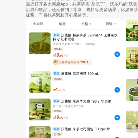
最近打开各大商超App，抹茶确实“杀疯了”。沃尔玛的“沃
烘焙和饮品，还延伸到了零食、酱料等更多场景，比如抹
抹酱、千目抹茶颗粒开心果酱等。