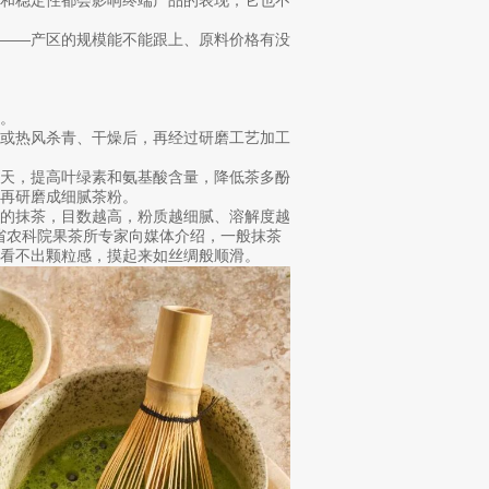
看——产区的规模能不能跟上、原料价格有没
。
汽或热风杀青、干燥后，再经过研磨工艺加工
十天，提高叶绿素和氨基酸含量，降低茶多酚
再研磨成细腻茶粉。
0目的抹茶，目数越高，粉质越细腻、溶解度越
北省农科院果茶所专家向媒体介绍，一般抹茶
几乎看不出颗粒感，摸起来如丝绸般顺滑。