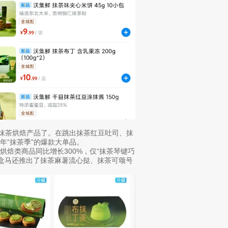
代抹茶烘焙产品了。在跳出抹茶红豆吐司、抹
年“抹茶季”的爆款大单品。
焙类商品同比增长300%，仅“抹茶琴键巧
，盒马还推出了抹茶麻薯流心挞、抹茶可颂号