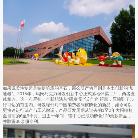
如果说柔性制造是敏捷响应的基石，那么研产协同则是本土创新的“加
速器”。2015年，玛氏巧克力研发创新中心正式落地怀柔工厂，两者直
线相连。这一布局把一个新想法从“研发”到“试产”的距离，压缩到了步
行可达的范围内。研发端针对中国消费者洞察孵化的新品，如今可以
更快速进行试产与工艺微调，产品研发周期从过去的1至2年大幅缩短
至目前的6至9个月。过去十年间，该中心已成功孵化120余款新品，
并取得30余项专利。