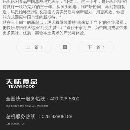
玛氏休闲食品中国总裁冯刘表示：“怀柔工厂的三十年，是玛氏回答‘如
何做好一块巧克力’的三十年。从源头甄选，到产研协同，再到智能制
造，玛氏始终坚持以长期投入夯实品质与创新能力，用更高效、敏捷
的方式回应中国市场的新期待。”
站在三十周年的新起点，玛氏将继续秉持“未来始于当下”的企业愿景，
把快乐与陪伴从这座“巧克力梦工厂”送往千家万户，为中国消费者带来
更多美味、优质、契合本土需求的产品与体验。
上一篇
下一篇
全国统一服务热线：400 028 5300
自动语音服务时间为晚20:00至次日早9:00。
总机服务热线 ：028-82808188
工作日9:00至17:30。