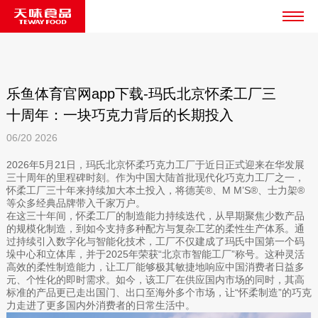
乐鱼体育官网app下载-玛氏北京怀柔工厂三
十周年：一块巧克力背后的长期投入
06/20
2026
2026年5月21日，玛氏北京怀柔巧克力工厂于近日正式迎来在华发展
三十周年的里程碑时刻。作为中国大陆首批现代化巧克力工厂之一，
怀柔工厂三十年来持续加大本土投入，将德芙®、M M’S®、士力架®
等众多经典品牌带入千家万户。
在这三十年间，怀柔工厂的制造能力持续迭代，从早期聚焦少数产品
的规模化制造，到如今支持多种配方与复杂工艺的柔性生产体系。通
过持续引入数字化与智能化技术，工厂不仅建成了玛氏中国第一个码
垛中心和立体库，并于2025年荣获“北京市智能工厂”称号。这种灵活
高效的柔性制造能力，让工厂能够极其敏捷地响应中国消费者日益多
元、个性化的即时需求。如今，该工厂在供应国内市场的同时，其高
标准的产品更已走出国门、出口至海外多个市场，让“怀柔制造”的巧克
力走进了更多国内外消费者的日常生活中。