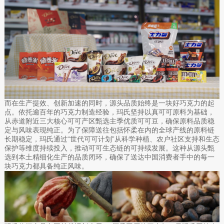
而在生产提效、创新加速的同时，源头品质始终是一块好巧克力的起
点。依托逾百年的巧克力制造经验，玛氏坚持以真可可原料为基础，
从赤道附近三大核心可可产区甄选主季优质可可豆，确保原料品质稳
定与风味表现纯正。为了保障送往包括怀柔在内的全球产线的原料链
长期稳定，玛氏通过“世代可可计划”从科学种植、农户社区支持和生态
保护等维度持续投入，推动可可生态链的可持续发展。这种从源头甄
选到本土精细化生产的品质闭环，确保了送达中国消费者手中的每一
块巧克力都具备纯正风味。