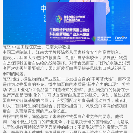
陈坚 中国工程院院士、江南大学教授
中国工程院院士、江南大学教授陈坚从国家粮食安全的高度切入。
他表示，我国大豆进口依赖度高、食用油自给率较低，发展微生物蛋
白是保障我国蛋白供给的战略选择。对于食品而言，“好吃”永远是消费
者再次购买的重要标准，因此新质蛋白需要解决风味和口感从识别到
创制的问题。
陈坚指出，微生物蛋白产业应进一步发掘自身的“不可替代性”，而不仅
是作为动物蛋白的补充。微生物蛋白的本质是“新生产力的出现”，将推
动“农业工业化”和“食品蛋白制造模式的变革”。微生物蛋白的优势在于
生产产品是“定制化的”，可以改变蛋白质里面的组分。例如，通过提高
蛋白中支链氨基酸的含量，让它更适配老年食品或运动营养；或者利
用人工智能与生物制造融合，打造出甜蛋白、乳铁蛋白等高价值功能
蛋白，从而培育出新的产业增长点。
在报告的最后，陈坚总结了未来微生物蛋白产业竞争的要素。他强
调：“这个微生物蛋白的产业竞争，不是取决于谁的菌种最好，而是取
决于谁拥有可持续选育优秀菌种的能力；不是取决于谁的发酵水平最
高，而是取决于谁的制造体系最优；不是取决于谁生产的产品成本最