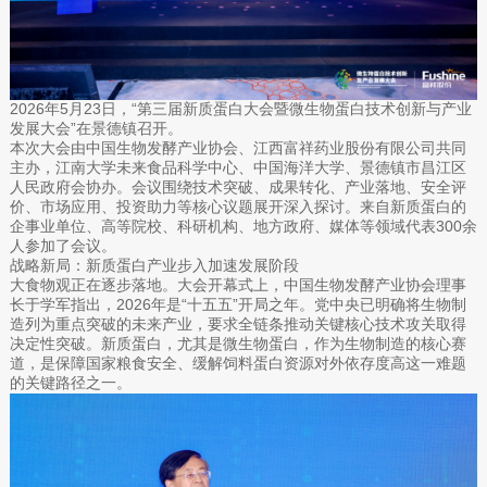
2026年5月23日，“第三届新质蛋白大会暨微生物蛋白技术创新与产业
发展大会”在景德镇召开。
本次大会由中国生物发酵产业协会、江西富祥药业股份有限公司共同
主办，江南大学未来食品科学中心、中国海洋大学、景德镇市昌江区
人民政府会协办。会议围绕技术突破、成果转化、产业落地、安全评
价、市场应用、投资助力等核心议题展开深入探讨。来自新质蛋白的
企事业单位、高等院校、科研机构、地方政府、媒体等领域代表300余
人参加了会议。
战略新局：新质蛋白产业步入加速发展阶段
大食物观正在逐步落地。大会开幕式上，中国生物发酵产业协会理事
长于学军指出，2026年是“十五五”开局之年。党中央已明确将生物制
造列为重点突破的未来产业，要求全链条推动关键核心技术攻关取得
决定性突破。新质蛋白，尤其是微生物蛋白，作为生物制造的核心赛
道，是保障国家粮食安全、缓解饲料蛋白资源对外依存度高这一难题
的关键路径之一。