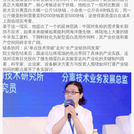
真正大规模量产，核心考验还在于价格。他给出了一组对比数据：目
前大豆分离蛋白大概一公斤16块钱，小杂鱼一公斤在4块钱左右，而一
公斤微藻粉则需要卖到200块钱甚至500块钱，这使得新质蛋白在成本
上面临现实考量。
基于这一现实，他提出了一个的延伸思路：中国对鱼粉的需求量长期
供不应求，如果未来能够如果能利用海洋微生物，将陆地上大量的猪
牛羊加工废料、下脚料转化为新型蛋白质用作饲料，其产业价值和量
产空间同样非常广阔。
链条协同：从“单点技术突破”走向“全产业链协同发展”
院士报告结束后，圆桌论坛将现场的焦点带回了具体的产业实践。这
场对话将目光投向了微生物蛋白从实验室走向产业化的关键制约因
素，科学家、企业家、设备解决方案方与投资人围绕如何打通产业链
协同的断点展开了务实探讨。