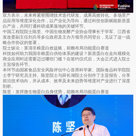
双方表示，未来将紧密围绕技术迭代研发、成果高效转化、多场景产
品应用等维度深化合作，以产业化为导向，通过科技创新赋能新质蛋
白产业，共同打通科研成果落地的关键环节。
中国工程院院士陈坚、中国生物发酵产业协会理事长于学军、江西省
发改委副主任刘兵等多位政府及主办方领导共同登台，见证了这一战
略合作协议的签署 。
院士纵论：算清非粮蛋白效益账，前瞻布局功能蛋白赛道
科技如何助力我国非粮蛋白供给体系的建设？新质蛋白在走向规模化
商业应用时还需要迈过哪些门槛？在签约仪式后，大会正式进入院士
主旨报告环节。
本环节由国家食品安全风险评估中心首席科学家、国际食品科学院院
士李宁研究员主持。陈坚院士与薛长湖院士分别作了主旨报告，分享
前沿技术动向，并从成本、效率及未来趋势等维度对产业进行了深度
剖析。
陈坚：发挥微生物蛋白自身优势，前瞻布局功能蛋白赛道