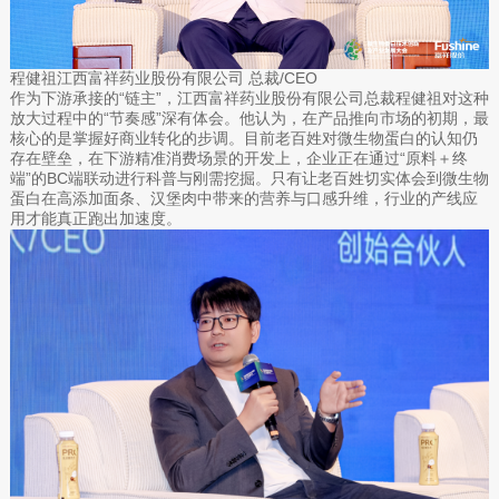
程健祖江西富祥药业股份有限公司 总裁/CEO
作为下游承接的“链主”，江西富祥药业股份有限公司总裁程健祖对这种
放大过程中的“节奏感”深有体会。他认为，在产品推向市场的初期，最
核心的是掌握好商业转化的步调。目前老百姓对微生物蛋白的认知仍
存在壁垒，在下游精准消费场景的开发上，企业正在通过“原料＋终
端”的BC端联动进行科普与刚需挖掘。只有让老百姓切实体会到微生物
蛋白在高添加面条、汉堡肉中带来的营养与口感升维，行业的产线应
用才能真正跑出加速度。