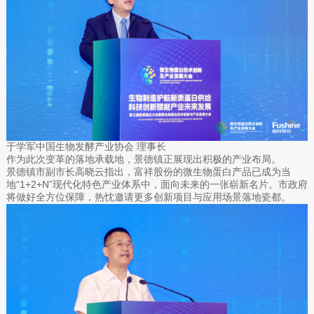
于学军中国生物发酵产业协会 理事长
作为此次变革的落地承载地，景德镇正展现出积极的产业布局。
景德镇市副市长高晓云指出，富祥股份的微生物蛋白产品已成为当
地“1+2+N”现代化特色产业体系中，面向未来的一张崭新名片。市政府
将做好全方位保障，热忱邀请更多创新项目与应用场景落地瓷都。