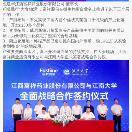
包建华江西富祥药业股份有限公司 董事长
积极践行“大食物观”，富祥股份在微生物蛋白业务上推进了以下三个层
面的工作：
1、产能布局：率先实现了国内首个丝状真菌蛋白千吨级的产业化落
地，开发出30多个品种。
2、资质拓展：威尼斯镰刀菌蛋白等产品获得中美两国的相关资质认
证，为全球商业化奠定了坚实的合规基础。
3、商业化落地：终端产品已逐步推向国内外市场，稳步推进“从实验
室到餐桌”的落地应用。
产业要走向深水区，离不开科研力量的持续支持。在大会现场，江西
富祥药业股份有限公司与江南大学正式签署战略合作协议。