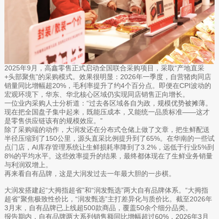
2025年9月，高鑫零售正式启动全国联合采购项目，采取“产地直采
+头部聚焦”的采购模式。效果很明显：2026年一季度，自营猪肉同店
销量同比增幅超20%，毛利率提升了约4个百分点。即便在CPI波动的
宏观环境下，华东、华北核心区域仍实现同店销售正向增长。
一位业内采购人士分析道：“过去各区域各自为政，规模优势被摊薄。
现在把全国盘子集中起来，既能压成本，又能统一品质标准——这才
是零售供应链该有的规模效应。”
除了采购端的动作，大润发还在分布式仓储上做了文章，把生鲜配送
半径压缩到了150公里，源头直采比例提升到了65%。在华南的一些试
点门店，AI库存管理系统让生鲜损耗率降到了3.2%，远低于行业5%到
8%的平均水平。这些效率提升的结果，最终都体现在了生鲜业务销量
与利润双增上。
再来看自有品牌，这是大润发过去一年最大胆的一步棋。
大润发搭建起“大拇指超省”和“润发甄选”两大自有品牌体系。“大拇指
超省”聚焦极致性价比，“润发甄选”主打差异化与质价比。截至2026年
3月末，自有品牌已上线超500款商品，覆盖50余个细分品类。
报告期内，自有品牌两大系列销售额同比增幅超过60%，2026年3月