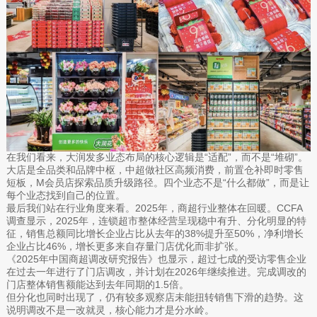
在我们看来，大润发多业态布局的核心逻辑是“适配”，而不是“堆砌”。
大店是全品类和品牌中枢，中超做社区高频消费，前置仓补即时零售
短板，M会员店探索品质升级路径。四个业态不是“什么都做”，而是让
每个业态找到自己的位置。
最后我们站在行业角度来看。2025年，商超行业整体在回暖。CCFA
调查显示，2025年，连锁超市整体经营呈现稳中有升、分化明显的特
征，销售总额同比增长企业占比从去年的38%提升至50%，净利增长
企业占比46%，增长更多来自存量门店优化而非扩张。
《2025年中国商超调改研究报告》也显示，超过七成的受访零售企业
在过去一年进行了门店调改，并计划在2026年继续推进。完成调改的
门店整体销售额能达到去年同期的1.5倍。
但分化也同时出现了，仍有较多观察店未能扭转销售下滑的趋势。这
说明调改不是一改就灵，核心能力才是分水岭。