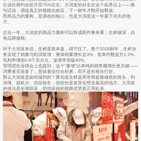
企业比例均会提升至75%左右。大润发恰好走在这个临界点上——换
句话说，调改真正的规模化效应，下一财年才刚开始释放。
而商品力的重构，是调改的核心，也是大润发这一年最下功夫的地
方。
过去一年，大润发的商品力重构可以拆成两件事来看：生鲜做深，自
有品牌做精。
对于大润发来说，生鲜是基本盘，得守住了。整个2026财年，生鲜业
务实现了销量与利润双增：整体销量增长近3%，笔单件数提升1.2%，
毛利率增加0.8个百分点，渗透率突破40%。
管理层在业绩会上也提到，这个“量增”比单纯的销售额增长更关键——
消费者买得多了，意味着信任在积累，而不是价格在打折。
那么大润发是如何做到的？要知道生鲜是所有商超最难啃的骨头，利
润薄、损耗大、供应链长，但恰恰是差异化壁垒最高的地方。大润发
的做法是全国联采，把供应链的规模优势真正用起来。