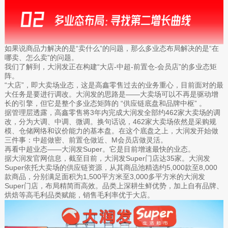
如果说商品力解决的是“卖什么”的问题，那么多业态布局解决的是“在
哪卖、怎么卖”的问题。
我们了解到，大润发正在构建“大店-中超-前置仓-会员店”的多业态矩
阵。
“大店”，即大卖场业态，这是高鑫零售过去的业务重心，目前面对的最
大任务是要进行调改。大润发的思路是——大卖场可以不再是驱动增
长的引擎，但它是整个多业态矩阵的 “供应链底盘和品牌中枢” 。
据管理层透露，高鑫零售将3年内完成大润发全部约462家大卖场的调
改，分为大调、中调、微调。换句话说，462家大卖场依然是采购规
模、仓储网络和议价能力的基本盘。在这个底盘之上，大润发开始做
三件事：中超做密、前置仓做近、M会员店做灵活。
再看中超业态——大润发Super。它是目前增速最快的业态。
据大润发官网信息，截至目前，大润发Super门店达35家。大润发
Super依托大卖场的供应链资源，从其商品池精选约5,000款至8,000
款商品，分别满足面积为1,500平方米至3,000多平方米的大润发
Super门店，布局精简而高效。品类上深耕生鲜优势，加上自有品牌、
烘焙等高毛利品类赋能，销售毛利率优于大店。