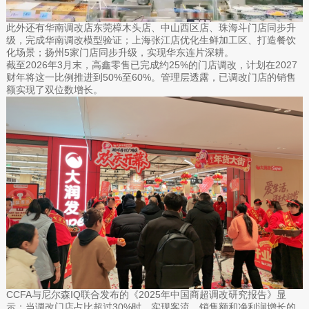
此外还有华南调改店东莞樟木头店、中山西区店、珠海斗门店同步升
级，完成华南调改模型验证；上海张江店优化生鲜加工区、打造餐饮
化场景；扬州5家门店同步升级，实现华东连片深耕。
截至2026年3月末，高鑫零售已完成约25%的门店调改，计划在2027
财年将这一比例推进到50%至60%。管理层透露，已调改门店的销售
额实现了双位数增长。
CCFA与尼尔森IQ联合发布的《2025年中国商超调改研究报告》显
示：当调改门店占比超过30%时，实现客流、销售额和净利润增长的