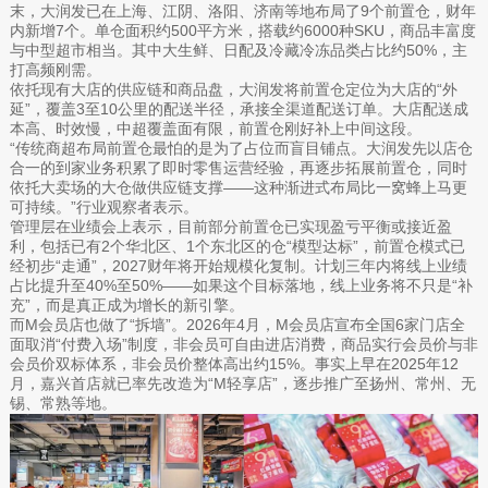
末，大润发已在上海、江阴、洛阳、济南等地布局了9个前置仓，财年
内新增7个。单仓面积约500平方米，搭载约6000种SKU，商品丰富度
与中型超市相当。其中大生鲜、日配及冷藏冷冻品类占比约50%，主
打高频刚需。
依托现有大店的供应链和商品盘，大润发将前置仓定位为大店的“外
延”，覆盖3至10公里的配送半径，承接全渠道配送订单。大店配送成
本高、时效慢，中超覆盖面有限，前置仓刚好补上中间这段。
“传统商超布局前置仓最怕的是为了占位而盲目铺点。大润发先以店仓
合一的到家业务积累了即时零售运营经验，再逐步拓展前置仓，同时
依托大卖场的大仓做供应链支撑——这种渐进式布局比一窝蜂上马更
可持续。”行业观察者表示。
管理层在业绩会上表示，目前部分前置仓已实现盈亏平衡或接近盈
利，包括已有2个华北区、1个东北区的仓“模型达标”，前置仓模式已
经初步“走通”，2027财年将开始规模化复制。计划三年内将线上业绩
占比提升至40%至50%——如果这个目标落地，线上业务将不只是“补
充”，而是真正成为增长的新引擎。
而M会员店也做了“拆墙”。2026年4月，M会员店宣布全国6家门店全
面取消“付费入场”制度，非会员可自由进店消费，商品实行会员价与非
会员价双标体系，非会员价整体高出约15%。事实上早在2025年12
月，嘉兴首店就已率先改造为“M轻享店”，逐步推广至扬州、常州、无
锡、常熟等地。