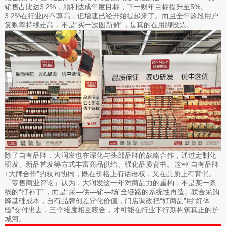
销售占比达3.2%，顺利达成年度目标，下一财年目标提升至5%。
3.2%在行业内不算高，但增速已经开始提起来了。而且全年龄段用户
复购率持续走高，不是“买一次图新鲜”，是真的在用脚投票。
除了自有品牌，大润发也在深化与头部品牌的战略合作，通过定制化
研发、新品首发等方式丰富商品供给、强化品质背书。这种“自有品牌
+大牌合作”的双向协同，既在价格上有话语权，又在品质上有背书。
「零售商业评论」认为，大润发这一年对商品力的重构，不是某一条
线的“打补丁”，而是“采—供—销—场”全链路的系统性再造。联合采购
降基础成本，自有品牌创差异化价值，门店调改把“好商品”用“好体
验”交付出去，三个维度相互咬合，才可能在行业下行期构筑真正的护
城河。