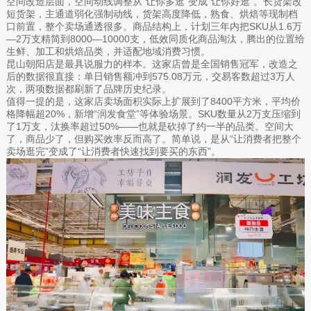
空间改造层面，空间动线调整从“让你多逛”变成“让你好逛”。长货架改
短货架，主通道弱化强制动线，货架高度降低，熟食、烘焙等现制档
口前置，整个卖场通透很多。商品结构上，计划三年内把SKU从1.6万
—2万支精简到8000—10000支，低效同质化商品淘汰，腾出的位置给
生鲜、加工和烘焙品类，并适配地域消费习惯。
昆山朝阳店是最具说服力的样本。这家店曾是全国销售冠军，改造之
后的数据很直接：单日销售额冲到575.08万元，交易客数超过3万人
次，两项数据都刷新了品牌历史纪录。
值得一提的是，这家店卖场面积实际上扩展到了8400平方米，平均价
格降幅超20%，新增“润发食堂”等体验场景。SKU数量从2万支压缩到
了1万支，汰换率超过50%——也就是砍掉了约一半的品类。空间大
了，商品少了，但购买效率反而高了。简单说，是从“让消费者把整个
卖场逛完”变成了“让消费者快速找到要买的东西”。