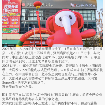
2026年初，Super的扩张节奏明显加快了。1月在山东东营开出鲁北首
店，2月在浙江湖州开出区域首店，湖州店面积超2000平方米。与此
同时，中超业态线上营收占比达31%，营收同店增长约15%，订单量
同店增长约25%，且线上客单价明显高于线下。
2026财年，中超业态顺利实现现金流转正。管理层在业绩会上明确表
示，大润发Super的盈利模式已经跑通，未来将成为未来门店拓展的核
心主力。在中国零售行业，超市业态实现现金流转正的案例并不多
见，大部分新业态需要母公司持续输血三到五年才能跑通。大润发
Super仅用两年左右就做到了。
再来看前置仓的布局。
即时零售正在从“应急补货”全面转向“日常采购”主赛道，前置仓已经成
为几乎所有零售商都在布局的必争之地。
大润发的前置仓策略谈不上激进，但节奏控制得不错。截至报告期