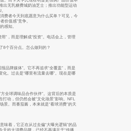
c；推出无乳糖费城奶油芝士；推出功能型运动
U。
：消费者今天到底愿意为什么买单？可见，今
者价值感”竞争。
的感知。
用”，而是理解成“投资”。电话会上，管理
了8个百分点。怎么做到的？
报品牌媒体”。它不再追求“全覆盖”，而是
变化。过去是“哪里有流量去哪”。现在是哪
官方全球调味品合作伙伴”。这背后的本质是
打动，但仍然会被“文化场景”影响。NFL
场景。而番茄酱，本来就是“看球消费”的天
意味着，它正在从过去偏“大曝光逻辑”的品
今天的大消费品牌，已经不再满足于“传播