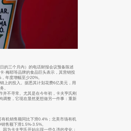
28日的三个月内）的电话财报会议预备陈述
卡·梅耶等品牌的食品巨头表示，其营销投
%，年度增幅至少20%。
销上的投入。据悉其计划花费6亿美元，用
务。
动作并不寻常。尤其是在今年初，卡夫亨氏刚
结构调整，它现在显然更想做另一件事：重新
司有机销售额同比下滑0.4%；北美市场有机
额下滑1.5%-3.5%。
”。因为卡夫亨氏开始出现一些久违的变化：