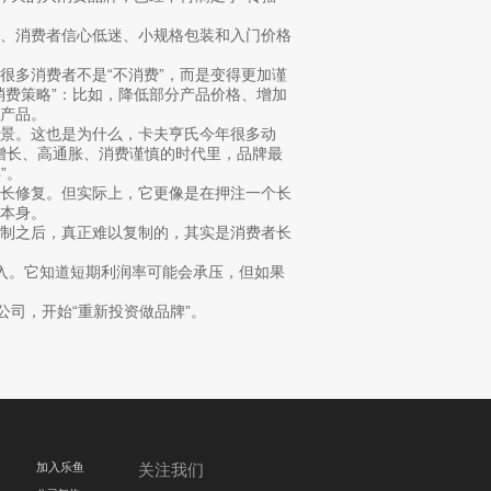
减、消费者信心低迷、小规格包装和入门价格
很多消费者不是“不消费”，而是变得更加谨
消费策略”：比如，降低部分产品价格、增加
产品。
景。这也是为什么，卡夫亨氏今年很多动
低增长、高通胀、消费谨慎的时代里，品牌最
”。
增长修复。但实际上，它更像是在押注一个长
本身。
复制之后，真正难以复制的，其实是消费者长
入。它知道短期利润率可能会承压，但如果
公司，开始“重新投资做品牌”。
加入乐鱼
关注我们