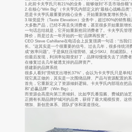
1.此前卡夫亨氏只有21%的业务，能够做到“不丢市场份额
2.在核心“Win Big”（卡夫亨氏内部定义的“最核心战略
思是卡夫亨氏最重要的核心业务，开始重新恢复增长势头；
3.味觉提升（Taste Elevation）业务中，超过80
大多数产品，已经不再丢失消费者，甚至很多开始重新增长
一句话总结就是，它开始重新抢回消费者了。卡夫亨氏管
降价，而是过去一年开始的一轮“品牌再投资”。
CEO Steve Cahillane在电话会上反复强调一句话
长。”这其实是一个很重要的信号。过去几年，很多传统消
成“效率问题”。于是疯狂压缩营销、减少SKU、削减团队
但最后发现，利润率短期变好了，品牌却慢慢失去了消费
在修复过去几年被透支掉的品牌资产。
搭建新的品牌系统
很多人看到“营销支出增长37%”，会以为卡夫亨氏只是单
现它真正做的，其实是一次围绕品牌、产品与资源配置的系
首先，它重新定义了资源倾斜逻辑。卡夫亨氏内部现在把品牌
和“必赢品牌”（Win Big）。
而资源会高度向第三类倾斜。比如亨氏番茄酱、费城奶油芝
正拥有长期品牌护城河的品类，获得了最大规模投资。这
增加、新创意体系、团队扩张和渠道强化。