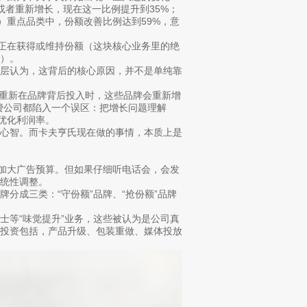
”或者重新增长，现在这一比例提升到35%；
品类”）重点品类中，份额改善比例达到59%，意
%的销售额正在获得或维持份额（这块核心业务里的绝
）。
理层认为，这背后的核心原因，并不是单纯靠
：“当我们重新在品牌背后投入时，这些品牌会重新增
费公司都陷入一个误区：把增长问题理解
、优化利润率。
者心智。而卡夫亨氏现在做的事情，本质上是
纯加大广告预算。但如果仔细听电话会，会发
统性调整。
分成三类：“守份额”品牌、“抢份额”品牌
士等“味觉提升”业务，这些被认为是公司真
些投资包括，产品升级、包装重做、媒体投放