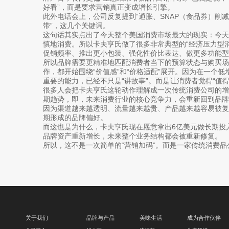
好看”，而是要求营销真正变成增长引擎。
此外电话会上，公司反复提到“通胀、SNAP（食品券）削
带”，这几个关键词。
这句话其实点出了今天整个美国消费市场最大的现实：今天
慎地消费。所以卡夫亨氏做了很多非常典型的“经济压力型
促销频率、推出更小包装、强化性价比表达、做更多功能型
所以品牌需要更精准地匹配消费者当下的预算状态与购买场
作，都开始围绕“价值感”和“价格适配”展开。因为在一个
重要的能力，已经不只是“讲故事”。而是让消费者觉得“值得
很多人会把卡夫亨氏这轮动作理解成一次传统消费公司的
期趋势，即，未来消费行业的核心竞争力，会重新回到品牌
因为渠道越来越透明、流量越来越贵、产品越来越容易被
期形成的品牌偏好。
而这也是为什么，卡夫亨氏现在愿意拿出6亿美元做长期投
品牌资产重新增长，未来整个业务结构都会被重新修复。
所以，这不是一次简单的“营销加码”。而是一家传统消费品
关于我们
品牌与产品
美味生活
成为合作伙伴