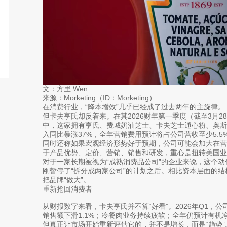
文：方里 Wen
来源：Morketing（ID：Morketing）
在消费行业，“降本增效”几乎已经成了过去两年的主旋律。
但卡夫亨氏却反着来。在其2026财年第一季度（截至3月
中，这家拥有亨氏、费城奶油芝士、卡夫芝士通心粉、奥斯
入同比暴涨37%，全年营销费用预计将占公司营收至少5.5
同时还称如果宏观经济形势好于预期，公司可能会加大在营
于产品优势、定价、营销、销售和研发，重心是扭转美国业
对于一家长期被视为“成熟消费品公司”的企业来说，这个
刚暂停了“拆分成两家公司”的计划之后。相比资本层面的
把品牌“做大”。
重新抢回消费者
从财报数字来看，卡夫亨氏并不算“好看”。2026年Q1，公
销售额下滑1.1%；冷餐肉业务持续疲软；全年仍预计有机净销售
但真正让市场开始重新评估它的，并不是增长，而是“趋势