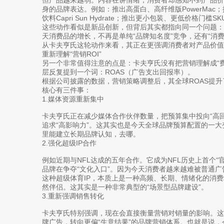
身的品牌表达。例如：推出高蛋白、高纤维版PowerMa
饮料Capri Sun Hydrate；推出更小包装、更低价格门槛SK
这些动作看似是新品创新，但背后其实都指向同一个问题
天消费品的增长，不再是单纯“品牌知名度”竞争，还有“消费
从卡夫亨氏这轮动作来看，其正在更强调消费者对产品价值
重新理解“营销ROI”
另一个非常值得注意的点是：卡夫亨氏没有把营销理解成“费
层反复提到一个词：ROAS（广告支出回报率）。
根据公司披露的数据，营销策略调整后，其全球ROAS提升
核心有三件事：
1.媒体资源重新集中
卡夫亨氏正在减少媒体合作伙伴数量，把预算集中投向“高回
追求“高影响力”。这其实也是今天全球品牌预算配置的一大
里能建立长期品牌认知，去哪。
2.强化超级IP合作
例如近期与NFL达成的五年合作。它成为NFL历史上首个“
品牌在争夺“文化入口”。因为今天消费者越来越难被普通广告
这种超级体育IP，本质上是一种高频、长期、情绪化的消费
然伴侣。这其实是一种非常典型的“场景型品牌建设”。
3.重新强调销售转化
卡夫亨氏特别强调，现在会直接衡量营销对销量的影响。这
牌广告，转向更偏“生意结果”的品牌营销体系。也就是说，