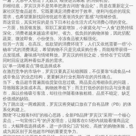
一遍，无形中又创造了无数次“顺便进店瞅瞅”的消费机会。
归根结底，罗宾汉并不是简单把唐吉诃德“食品化”，而是在重新定义一
家社区型食品超市。它既要满足消费者对于效率、便利与低价的现实
需求，也希望重新找回传统超市逐渐消失的“逛感”与情绪价值。
而这背后，其实对应的是当下日本社会生活方式与消费心理的变化。
一方面，独居银发族、双职工家庭增加，小家庭化与“一人食”趋势持续
深化，消费者越来越追求省时、省力、低负担的购物体验，因此切配
蔬菜、微波即食、小份便当、冷冻食品被大幅强化。
但另一方面，在高压、低欲望的消费环境下，人们又依然需要一些“小
确幸”式的消费满足，希望购物不只是完成采购任务，而能顺带获得一
点发现感、趣味感与情绪释放。罗宾汉的特别之处，恰恰在于它试图
同时回应这两种看似矛盾的需求。
以“单一清晰卖点”降低选择成本
在激烈竞争的市场中，罗宾汉要真正站稳脚跟，不仅要靠“6成食品+4
成非食品”的业态结构，更要解决行业长期存在的共性痛点。
当下，食品超市普遍面临货架信息过载、商品卖点堆砌杂乱的问题，
导致顾客决策成本高、购物效率低下；而主打低价的折扣店与业务超
市，虽以价格吸引客流，却往往伴随着体验粗糙、品质不稳定、缺乏
价值感的缺陷。
为了跳出这一两难困境，罗宾汉将突破口放在了自有品牌（PB）的体
系化构建上。
围绕“不让顾客纠结”的核心思路，全新PB品牌“罗宾汉”采用“一个核心
卖点，一句宣传口号”的开发理念，让顾客在0.5秒内就能看懂商品定
位，大幅降低选择成本，进一步强化门店“轻松、高效”的购物体验，也
成为其区别于其他超市PB的重要竞争力。