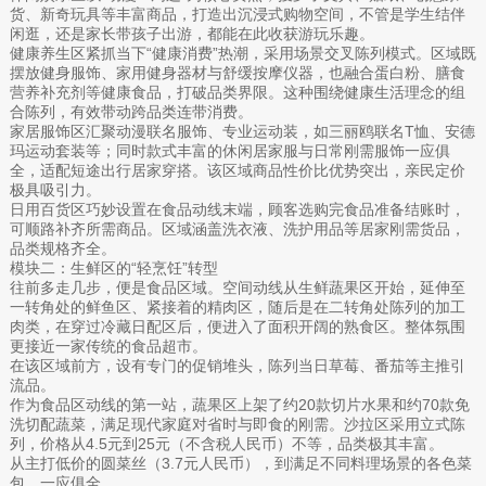
货、新奇玩具等丰富商品，打造出沉浸式购物空间，不管是学生结伴
闲逛，还是家长带孩子出游，都能在此收获游玩乐趣。
健康养生区紧抓当下“健康消费”热潮，采用场景交叉陈列模式。区域既
摆放健身服饰、家用健身器材与舒缓按摩仪器，也融合蛋白粉、膳食
营养补充剂等健康食品，打破品类界限。这种围绕健康生活理念的组
合陈列，有效带动跨品类连带消费。
家居服饰区汇聚动漫联名服饰、专业运动装，如三丽鸥联名T恤、安德
玛运动套装等；同时款式丰富的休闲居家服与日常刚需服饰一应俱
全，适配短途出行居家穿搭。该区域商品性价比优势突出，亲民定价
极具吸引力。
日用百货区巧妙设置在食品动线末端，顾客选购完食品准备结账时，
可顺路补齐所需商品。区域涵盖洗衣液、洗护用品等居家刚需货品，
品类规格齐全。
模块二：生鲜区的“轻烹饪”转型
往前多走几步，便是食品区域。空间动线从生鲜蔬果区开始，延伸至
一转角处的鲜鱼区、紧接着的精肉区，随后是在二转角处陈列的加工
肉类，在穿过冷藏日配区后，便进入了面积开阔的熟食区。整体氛围
更接近一家传统的食品超市。
在该区域前方，设有专门的促销堆头，陈列当日草莓、番茄等主推引
流品。
作为食品区动线的第一站，蔬果区上架了约20款切片水果和约70款免
洗切配蔬菜，满足现代家庭对省时与即食的刚需。沙拉区采用立式陈
列，价格从4.5元到25元（不含税人民币）不等，品类极其丰富。
从主打低价的圆菜丝（3.7元人民币），到满足不同料理场景的各色菜
包，一应俱全