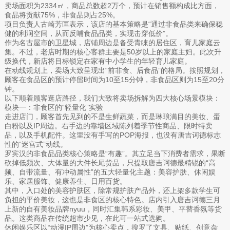
卖场面积为2334㎡，商品总数超2万个，预计在销售额构成比方面，
食品将贡献75%，非食品则占25%。
项目负责人古崎芳匡表示，该店的基本策略是“通过非食品类来确保稳
健的利润空间，从而反哺食品品类，实现击穿低价”。
作为名古屋市的卫星城，店铺周边是备受青睐的居住区，育儿家庭云
集。不过，老店时期的核心客群主要是50岁以上的家庭主妇。此次升
级换代，新店将目标锁定在家有中小学生的年轻育儿家庭。
在动线规划上，卖场大致呈现出“前非食、后食品”的格局。按照规划，
顾客在食品区的预计停留时间为10至15分钟，非食品区则为15至20分
钟。
以下顺着顾客逛店路径，我们大致将卖场拆解为四大核心场景模块：
模块一：非食区的“轻量化”实验
走进店门，顾客首先见到的不是生鲜蔬菜，而是琳琅满目的美妆、蛋
白粉以及IP周边。右手边的靠墙区域陈列着季节性商品、限时特卖
品，以及手机配件。这里没有手写的POP海报，也没有唐吉诃德标志
性的“迷宫式”动线。
罗宾汉的非食品品类核心策略是“有趣”。其立足当下消费者需求，果断
砍掉低频次、大体量的大件长尾货品，只提取唐吉诃德最精锐的“高
频、自带流量、有冲动属性”的五大轻量化主题：美容护肤、休闲娱
乐、家居服饰、健康养生、日用百货。
其中，入口处的美容护肤区，除常规护肤产品外，还上架多款学生可
负担的平价美妆，这也是非食区的核心特色。店内引入唐吉诃德三月
上新的自有美妆品牌nyuu，同时汇集韩系彩妆、美甲、平替香氛等货
品。这类商品在传统超市少见，在此可一站式选购。
休闲娱乐区以“动漫IP周边”为核心卖点，搜罗了文具、贴纸、创意杂