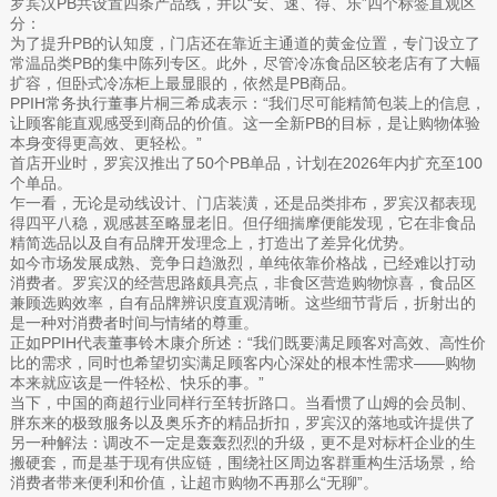
罗宾汉PB共设置四条产品线，并以“安、速、得、乐”四个标签直观区
分：
为了提升PB的认知度，门店还在靠近主通道的黄金位置，专门设立了
常温品类PB的集中陈列专区。此外，尽管冷冻食品区较老店有了大幅
扩容，但卧式冷冻柜上最显眼的，依然是PB商品。
PPIH常务执行董事片桐三希成表示：“我们尽可能精简包装上的信息，
让顾客能直观感受到商品的价值。这一全新PB的目标，是让购物体验
本身变得更高效、更轻松。”
首店开业时，罗宾汉推出了50个PB单品，计划在2026年内扩充至100
个单品。
乍一看，无论是动线设计、门店装潢，还是品类排布，罗宾汉都表现
得四平八稳，观感甚至略显老旧。但仔细揣摩便能发现，它在非食品
精简选品以及自有品牌开发理念上，打造出了差异化优势。
如今市场发展成熟、竞争日趋激烈，单纯依靠价格战，已经难以打动
消费者。罗宾汉的经营思路颇具亮点，非食区营造购物惊喜，食品区
兼顾选购效率，自有品牌辨识度直观清晰。这些细节背后，折射出的
是一种对消费者时间与情绪的尊重。
正如PPIH代表董事铃木康介所述：“我们既要满足顾客对高效、高性价
比的需求，同时也希望切实满足顾客内心深处的根本性需求——购物
本来就应该是一件轻松、快乐的事。”
当下，中国的商超行业同样行至转折路口。当看惯了山姆的会员制、
胖东来的极致服务以及奥乐齐的精品折扣，罗宾汉的落地或许提供了
另一种解法：调改不一定是轰轰烈烈的升级，更不是对标杆企业的生
搬硬套，而是基于现有供应链，围绕社区周边客群重构生活场景，给
消费者带来便利和价值，让超市购物不再那么“无聊”。