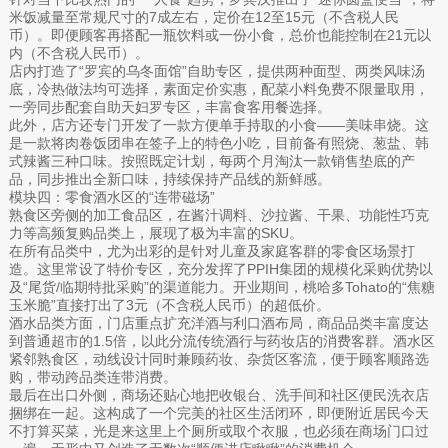
米饭减量至常规尺寸的7成左右，定价在12至15元（不含税人民
币）。即便顾客再搭配一瓶饮料或一份小食，总价也能控制在21元以
内（不含税人民币）。
店内打造了“罗宾的乌冬面馆”自助专区，提供两种面型、两类风味汤
底，冷热做法均可选择，素面定价实惠，配菜小料免费不限量取用，
一旁同步配套自助天妇罗专区，丰富食客用餐选择。
此外，店方还专门开发了一款方便单手持取的小食——美味串烧。这
是一款将肉卷饭团串在签子上的特色小吃，目前备有照烧、葱盐、韩
式辣酱三种口味。按照既定计划，每两个月淘汰一款销售垫底的产
品，同步推出全新口味，持续保持产品线的新鲜感。
模块四：零食酒水区的“连带磁场”
熟食区旁侧的加工食品区，在酱汁调料、沙拉酱、干果、功能性巧克
力等高频复购品类上，展现了极为丰富的SKU。
在所有品类中，尤为出彩的是针对儿童及家庭客群的零食区场景打
造。这里常设了特价专区，充分发挥了PPIH集团的规模化采购优势以
及“尾货/临期特批采购”的渠道能力。开业期间，桃哈多Tohato的“焦糖
玉米脆”直接打出了3元（不含税人民币）的超低价。
酒水品类方面，门店重点扩充洋酒与利口酒布局，商品品类丰富度达
到普通超市的1.5倍，以此分流传统酒行与药妆店的消费客群。酒水区
紧邻熟食区，动线设计同时兼顾药妆、杂货区客流，便于顾客顺路选
购，带动跨品类连带消费。
最后在出口外侧，商场还贴心地把收银台、洗手间和社区便民洗衣店
捆绑在一起。这构成了一个完美的社区生活闭环，即便附近居民今天
不打算买菜，光是来这里上个厕所或取个衣服，也必须在商场门口过