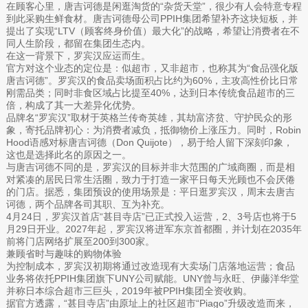
在顾客心里，唐吉诃德是闲逛淘货的“杂货天堂”，很少有人会特意专程
到此采购生鲜食材。唐吉诃德母公司PPIH集团希望补齐这块短板，并
提出了实现“LTV（顾客终身价值）最大化”的战略，希望让消费者在不
同人生阶段，都留在集团生态内。
在这一背景下，罗宾汉应运而生。
官方对这个业态的定位是：似超市，又非超市，也称其为“食品强化版
唐吉诃德”。罗宾汉的食品卖场面积占比约为60%，主攻高性价比日常
刚需品类；同时非食区域占比提至40%，达到日本传统食品超市的三
倍，构成了其一大差异化优势。
品牌名“罗宾汉”取材于英格兰传奇英雄，其劫富济贫、守护民众的形
象，寄托品牌初心：为消费者减负，抵御物价上涨压力。同时，Robin
Hood语感对标唐吉诃德（Don Quijote），易于给人留下深刻印象，
这也是选择此名的原因之一。
与唐吉诃德不同的是，罗宾汉的目标并非大范围的广域商圈，而是相
对紧凑的居民日常生活圈，致力于打造一家平日每天光顾也不会厌倦
的门店。据悉，集团预设的使用场景是：平日逛罗宾汉，周末去唐吉
诃德，两个品牌各司其职、互为补充。
4月24日，罗宾汉首店“甚目寺店”已正式投入运营，2、3号店也将于5
月29日开业。2027年起，罗宾汉将进军东京首都圈，并计划在2035年
前将门店网络扩展至200到300家。
兼顾省时与趣味的购物体验
为控制成本，罗宾汉初期将通过改造现有大卖场门店落地运营；食品
业务将依托PPIH集团旗下UNY公司赋能。UNY曾与永旺、伊藤洋华堂
并称日本综合超市三巨头，2019年被PPIH集团全资收购。
据官方透露，“甚目寺店”由原址上的社区超市“Piago”升级改造而来，