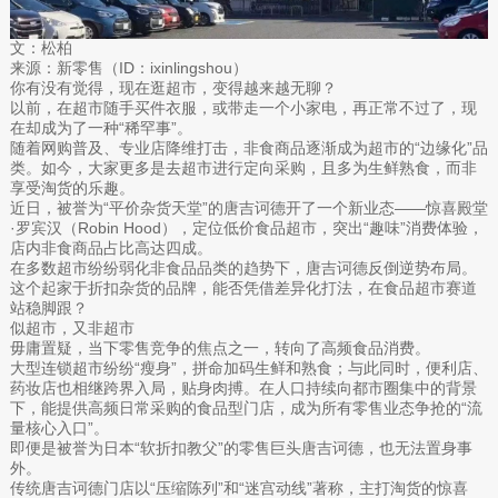
文：松柏
来源：新零售（ID：ixinlingshou）
你有没有觉得，现在逛超市，变得越来越无聊？
以前，在超市随手买件衣服，或带走一个小家电，再正常不过了，现
在却成为了一种“稀罕事”。
随着网购普及、专业店降维打击，非食商品逐渐成为超市的“边缘化”品
类。如今，大家更多是去超市进行定向采购，且多为生鲜熟食，而非
享受淘货的乐趣。
近日，被誉为“平价杂货天堂”的唐吉诃德开了一个新业态——惊喜殿堂
·罗宾汉（Robin Hood），定位低价食品超市，突出“趣味”消费体验，
店内非食商品占比高达四成。
在多数超市纷纷弱化非食品品类的趋势下，唐吉诃德反倒逆势布局。
这个起家于折扣杂货的品牌，能否凭借差异化打法，在食品超市赛道
站稳脚跟？
似超市，又非超市
毋庸置疑，当下零售竞争的焦点之一，转向了高频食品消费。
大型连锁超市纷纷“瘦身”，拼命加码生鲜和熟食；与此同时，便利店、
药妆店也相继跨界入局，贴身肉搏。在人口持续向都市圈集中的背景
下，能提供高频日常采购的食品型门店，成为所有零售业态争抢的“流
量核心入口”。
即便是被誉为日本“软折扣教父”的零售巨头唐吉诃德，也无法置身事
外。
传统唐吉诃德门店以“压缩陈列”和“迷宫动线”著称，主打淘货的惊喜