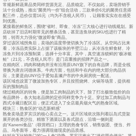
常规新鲜蔬果品类同样货源充足、品质稳定。不仅如此，卖场营销手
法十分成熟，推出“菌类均一价”组合活动，三款单价6元的菌类任意搭
配三件，总价仅需16元（均为不含税人民币），让顾客实实在在感受
到优惠。
紧接着的鲜鱼区，围绕“省时、即食、冷冻”三大核心进行动线规划。新
店砍掉了旧店时期常见的整条活鱼，甚至连鱼块的SKU也进行了精
简，转而大力强化“微波即食”商品。
穿过该区域拐角后，卖场的温度带便切换为了冷冻区。从空间占比来
看，冷冻品类实际上占据了该板块的半壁江山，从冷冻生鲜食材、冷
冻鱼片到冷冻预制菜，选择十分丰富。其中，真空速冻锁鲜的“极冰银
鲑”（21元，不含税人民币）是门店重推的招牌产品之一。
在精肉区，鸡肉和猪肉并没有沿用原UNY旗下的自有品牌，而是全线
替换为唐吉诃德体系。牛肉方面，包括和牛在内的绝大部分肉品供
应，主要是由UNY位于爱知县濑户市的中央厨房统一配送。
该区域也设置了微波加热专区，并且按照烧烤、火锅等场景，提供相
应的预制肉品
绕过精肉区的转角，便是加工肉制品的天下。除了打出极致低价的自
有品牌外，各大知名品牌的定价同样竞争力十足。穿过加工肉制品与
西式冷藏日配区后，便正式进入了全店最具烟火气的熟食区域。
模块三：熟食区的“动态新鲜感”
熟食卖场是罗宾汉的核心卖点之一。这片区域依次陈列着以岛式货架
展开的各类沙拉、精致下酒菜以及各式甜点，沿墙一侧则是
由“Kanemi食品”（联营档口）主理的热食专区，销售饭团、便当、炸
品、乌冬面等，着力强调现做现卖的品质感。
针对当下比较热门的“一人食”趋势，罗宾汉推出了“迷你圆盒便当”，将