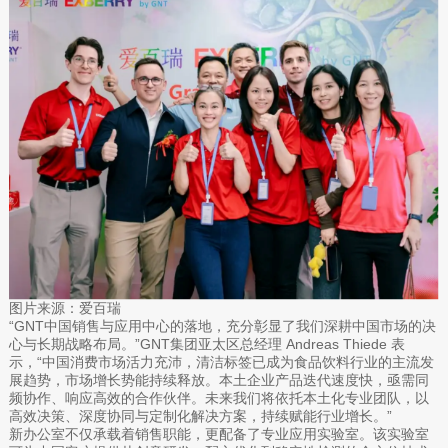
图片来源：爱百瑞
“GNT中国销售与应用中心的落地，充分彰显了我们深耕中国市场的决
心与长期战略布局。”GNT集团亚太区总经理 Andreas Thiede 表
示，“中国消费市场活力充沛，清洁标签已成为食品饮料行业的主流发
展趋势，市场增长势能持续释放。本土企业产品迭代速度快，亟需同
频协作、响应高效的合作伙伴。未来我们将依托本土化专业团队，以
高效决策、深度协同与定制化解决方案，持续赋能行业增长。”
新办公室不仅承载着销售职能，更配备了专业应用实验室。该实验室