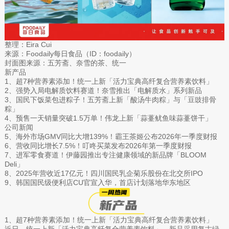
整理：Eira Cui
来源：Foodaily每日食品（ID：foodaily）
封面图来源：五芳斋、奈雪的茶、统一
新产品
1、超7种营养素添加！统一上新「活力宝典高纤复合营养素饮料」
2、强势入局电解质饮料赛道！奈雪推出「电解质水」系列新品
3、国民下饭菜包进粽子！五芳斋上新「酸汤牛肉粽」与「豆豉排骨
粽」
4、预售一天销量突破1.5万单！伟龙上新「蒜薹鱿鱼味蒜薹饼干」
公司新闻
5、海外市场GMV同比大增139%！霸王茶姬公布2026年一季度财报
6、营收同比增长7.5%！叮咚买菜发布2026年第一季度财报
7、进军零食赛道！伊藤园推出专注健康领域的新品牌「BLOOM
Deli」
8、2025年营收近17亿元！四川国民乳企菊乐股份在北交所IPO
9、韩国国民级便利店CU官宣入华，首店计划落地华东地区
1、超7种营养素添加！统一上新「活力宝典高纤复合营养素饮料」
近日，统一上新「活力宝典高纤复合营养素饮料」。新品采用复古绿