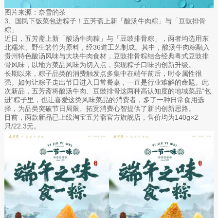
图片来源：奈雪的茶
3、国民下饭菜包进粽子！五芳斋上新「酸汤牛肉粽」与「豆豉排骨
粽」
近日，五芳斋上新「酸汤牛肉粽」与「豆豉排骨粽」，两者均选用东
北糯米、野生箬竹为原料，经36道工艺制成。其中，酸汤牛肉粽融入
贵州特色酸汤风味与大块牛肉食材，豆豉排骨粽结合经典粤式豆豉排
骨风味，以地方菜品风味为切入点，实现粽子口味的创新升级。
长期以来，粽子品类的消费触发点多集中在端午前后，时令属性很
强。如何让粽子走出节日进入日常餐桌，一直是行业难解的命题。此
次新品，五芳斋将酸汤牛肉、豆豉排骨这两种高认知度的地域菜品“包
进”粽子里，也让喜爱这类风味菜品的消费者，多了一种日常食用选
择，为品类突破节日局限、拓宽消费心智提供了新的创新思路。
目前，两款新品已上线淘宝五芳斋官方旗舰店，售价均为140g×2
只/22.3元。