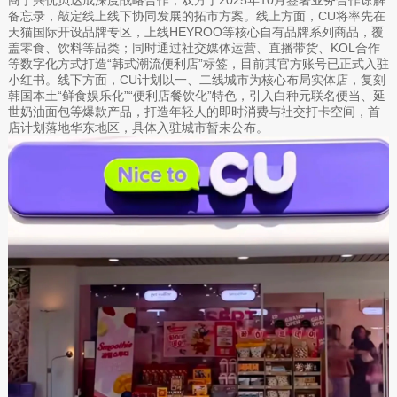
商宁兴优贝达成深度战略合作，双方于2025年10月签署业务合作谅解
备忘录，敲定线上线下协同发展的拓市方案。线上方面，CU将率先在
天猫国际开设品牌专区，上线HEYROO等核心自有品牌系列商品，覆
盖零食、饮料等品类；同时通过社交媒体运营、直播带货、KOL合作
等数字化方式打造“韩式潮流便利店”标签，目前其官方账号已正式入驻
小红书。线下方面，CU计划以一、二线城市为核心布局实体店，复刻
韩国本土“鲜食娱乐化”“便利店餐饮化”特色，引入白种元联名便当、延
世奶油面包等爆款产品，打造年轻人的即时消费与社交打卡空间，首
店计划落地华东地区，具体入驻城市暂未公布。