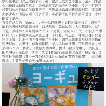
执行董事志田光正此前表示，鉴于健康已成为全球重点，且人们未必
会用茶或无糖茶替代水，公司成立了新品类创造小组，专注于打造超
越茶和饮料范畴的健康型产品，不再单纯追求销售额和利润，而是着
力解决客户问题以建立更多联系。该品牌下的首款产品正是这一小组
的首个成果。
首款产品名为「Yogyu」，是一款以酸奶为原料的冻干甜点，保留了
酸奶的风味和乳酸菌特性，口感酥脆，风味浓郁，入口易融化。6月1
日起，原味和芒果味两款产品（6.3克装，含税322日元，折合人民币
约13.7元）将在东京及周边三县（千叶县、埼玉县、神奈川县）的便
利店上市，计划于明年春季推广至全国。该产品瞄准关注肠道健康的
消费群体，以果汁、低聚糖搭配，减少添加糖使用，可常温保存，保
质期12个月，解决了传统酸奶需冷藏、携带不便及需用勺子的问题。
配料包括伊藤园旗下チチヤス监制的酸奶基底和北海道产鲜奶油，含
有三种乳酸菌（其中一种为能活体到达肠道的芽孢乳酸菌）、钙和低
聚糖，主要目标受众为20至50岁女性。