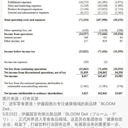
图片来源：叮咚买菜
7、进军零食赛道！伊藤园推出专注健康领域的新品牌「BLOOM
Deli」
5月23日，伊藤园宣布推出新品牌「BLOOM Deli（ブルーム・デ
リ）」，正式跨界进入零食食品领域。这是其在集团使命「健康创造
企业」框架下，打破饮料行业固有边界、拓展新业务的重要第一步。