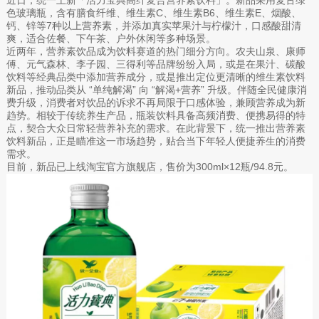
色玻璃瓶，含有膳食纤维、维生素C、维生素B6、维生素E、烟酸、
钙、锌等7种以上营养素，并添加真实苹果汁与柠檬汁，口感酸甜清
爽，适合佐餐、下午茶、户外休闲等多种场景。
近两年，营养素饮品成为饮料赛道的热门细分方向。农夫山泉、康师
傅、元气森林、李子园、三得利等品牌纷纷入局，或是在果汁、碳酸
饮料等经典品类中添加营养成分，或是推出定位更清晰的维生素饮料
新品，推动品类从 “单纯解渴” 向 “解渴+营养” 升级。伴随全民健康消
费升级，消费者对饮品的诉求不再局限于口感体验，兼顾营养成为新
趋势。相较于传统养生产品，瓶装饮料具备高频消费、便携易得的特
点，契合大众日常轻营养补充的需求。在此背景下，统一推出营养素
饮料新品，正是瞄准这一市场趋势，贴合当下年轻人便捷养生的消费
需求。
目前，新品已上线淘宝官方旗舰店，售价为300ml×12瓶/94.8元。