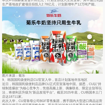
生产基地改扩建项目拟投入2.78亿元，计划新增年产12万吨产能。
图片来源：菊乐
9、韩国国民级便利店CU官宣入华，首店计划落地华东地区
近日，韩国国民级便利店品牌CU正式官宣落地中国。据悉，CU以“持
续制造爆款”为核心竞争力，凭借高频上新、偶像联名、限定企划等玩
法，将便利店升级为“新品发现平台”。截至2025年底，CU韩国本土门
店达18711家。
此次入华，CU背靠母公司BGF零售集团，携手国内大型进口商品运营