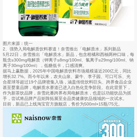
图片来源：统一
2、强势入局电解质饮料赛道！奈雪推出「电解质水」系列新品
5月22日，奈雪推出「电解质水」新品，包含柑橘和西柚两种口味，每
瓶含≥300mg电解质（钾离子≥8mg/100ml、氯离子≥29mg/100ml、钠
离子30mg/100ml），低糖低卡，口感清爽。
据马上赢数据，2025年中国电解质饮料市场规模逼近200亿元，同比
增长32.7%。而今年以来，农夫山泉、蒙牛、李子园、可口可乐、光
合星球等超过19个品牌密集入场，涵盖传统饮料巨头、跨界食品企业
甚至婴童品牌，电解质水赛道已进入白热化竞争阶段。在此背景下，
作为新茶饮品牌，奈雪此番跨界布局电解质水，也是以功能饮品为抓
手，尝试将品牌产品矩阵拓展至全品类健康饮品领域的一次试水。
目前，新品已上线淘宝官方旗舰店，售价为500ml×15瓶/75元。