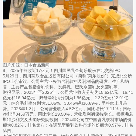
图片来源：日本食品新闻
8、2025年营收近17亿元！四川国民乳企菊乐股份在北交所IPO
5月29日，四川菊乐食品股份有限公司（简称“菊乐股份”）完成北交所
IPO上会审议。公司主营业务为含乳饮料及乳制品的研发、生产和销
售，主要产品包括含乳饮料、发酵乳、巴氏杀菌乳及灭菌乳等。
财报显示，2023年至2025年，公司营业收入分别为15.62亿元、16.41
亿元和16.94亿元；归母净利润分别为1.96亿元、2.32亿元和2.91亿
元；综合毛利率分别为31.05%、33.46%和36.69%，呈持续上升趋
势。2026年1-3月，公司营业收入4.52亿元，同比增长17.11%；归母
净利润8459万元，同比增长29.50%，营收及利润保持增长。根据弗若
斯特沙利文及头豹研究院数据，2024年公司在中国含乳饮料市场的份
额为0.82%，排名第八；在调配型酸乳饮料市场的份额为0.97%，排名
第四。
本次IPO拟募集资金5.52亿元，计划全部投入主营业务。其中温江乳品