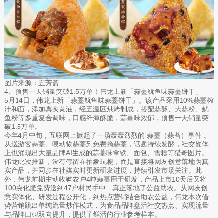
图片来源：五芳斋
4、预售一天销量突破1.5万单！伟龙上新「蒜薹鱿鱼味蒜薹饼干」
5月14日，伟龙上新「蒜薹鱿鱼味蒜薹饼干」。该产品采用10%蒜薹榨
汁和面，添加真实黄油，经五温区烘烤制成，搭配蒜酥、大蒜粉、鱿
鱼粉等多重复合调味，口感纤薄酥脆，蒜薹味浓郁，预售一天销量突
破1.5万单。
今年4月中旬，互联网上掀起了一场轰轰烈烈的“蒜薹（蒜苔）事件”。
从送游客蒜薹、喂动物蒜薹到免费摘蒜薹，话题持续发酵，社交媒体
上也涌现出大量品牌AI生成的蒜薹味拿铁、面包、雪糕等猎奇图片。
伟龙此次推新，没有停留在抽象玩梗，而是直接将网友创意落地为真
实产品，并同步在社媒实时更新研发进度，持续引发市场关注。此
外，伟龙前期主动收购农户4吨蒜薹用于研发，产品上市10天后又将
100袋化肥免费送到47户村民手中，真正落地了公益助农。从网友创
意实体化、研发过程公开化，到热点营销结合助农公益，伟龙本次借
势营销跳出单纯流量炒作模式，为食品品牌盘活社交热点、实现流量
与品牌口碑双向提升，提供了鲜活的行业参考样本。