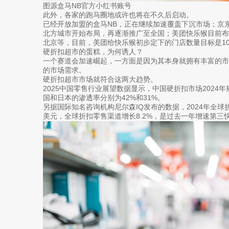
图源盒马NB官方小红书账号
此外，各家的跑马圈地或许也将在不久后启动。
已经开放加盟的盒马NB，正在继续加速覆盖下沉市场；京
北方城市开始布局，再逐渐推广至全国；美团快乐猴目前
北京等，目前，美团给快乐猴初步定下的门店数量目标是10
硬折扣超市的蛋糕，为何诱人？
一个赛道会加速崛起，一方面是因为其本身就拥有丰富的
的市场需求。
硬折扣超市市场就符合这两大趋势。
2025中国零售行业展望数据显示，中国硬折扣市场2024年
国和日本的渗透率分别为42%和31%。
另据国际知名咨询机构尼尔森IQ发布的数据，2024年全球
美元，全球折扣零售渠道增长8.2%，是过去一年增速第三快