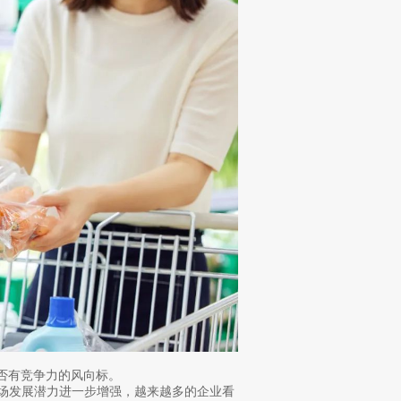
是否有竞争力的风向标。
市场发展潜力进一步增强，越来越多的企业看