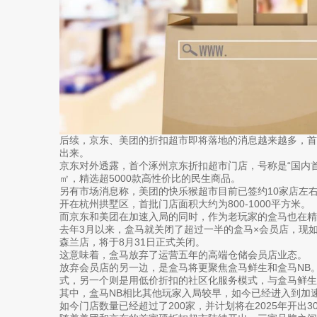
后续，京东、美团的折扣超市即将落地的消息越来越多，
出来。
京东对外透露，首个涿州京东折扣超市门店，号称是“国内首
㎡，精选超5000款高性价比的民生商品。
另有市场消息称，美团的快乐猴超市目前已签约10家店左
开在杭州拱墅区，首批门店面积大约为800-1000平方米。
而京东和美团在加速入局的同时，作为老玩家的盒马也在精
去年3月以来，盒马就关闭了超过一半的盒马×会员店，现
森兰店，将于8月31日正式关闭。
这意味着，盒马放弃了运营五年的高端仓储会员店业态。
放弃会员店的另一边，是盒马将更聚焦盒马鲜生和盒马NB
式，另一个则是用低价折扣的社区化服务模式，与盒马鲜生
其中，盒马NB相比其他玩家入局较早，如今已经进入到加
如今门店数量已经超过了200家，并计划将在2025年开出3