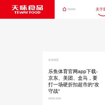
关于
Home
企业动态
乐鱼体育官网app下载-
京东、美团、盒马，要
打一场硬折扣超市的“攻
守战”
06/09
2026