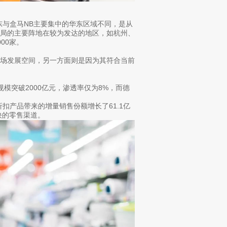
东与盒马NB主要集中的华东区域不同，是从
布局的主要阵地在较为发达的地区，如杭州、
00家。
市场发展空间，另一方面则是因为其符合当前
规模突破2000亿元，渗透率仅为8%，而德
折扣产品带来的增量销售份额增长了61.1亿
的零售渠道‌。