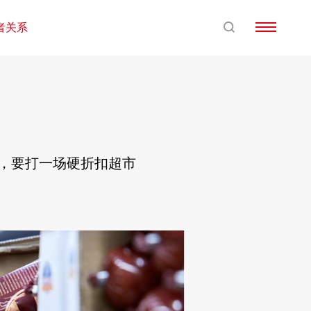
者关系
马，要打一场硬折扣超市