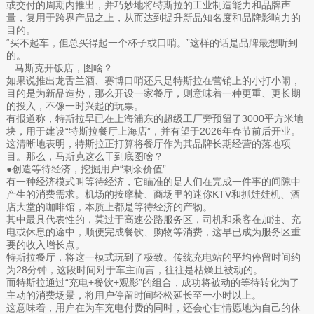
或交付的周期内推出，并巧妙地将特斯拉的工业制造能力和品牌声
量，复用于跨界产品之上，从而达到提升新品知名度和品牌影响力的
目的。
“买不起车，但总买得起一个杯子或口哨。”这样的话是品牌最想听到
的。
马斯克开饭店，图啥？
如果说推出龙舌兰酒、赛博口哨还只是特斯拉在营销上的小打小闹，
目的是为新品造势，那么开设一家餐厅，则意味着一种更重、更长期
的投入，不像一时兴起的玩票。
有报道称，特斯拉早已在上海浦东的超级工厂旁预留了3000平方米地
块，用于建设“特斯拉餐厅上海店”，并有望于2026年春节前后开业。
这清晰地表明，特斯拉正打算将餐厅作为其品牌长期经营的落地项
目。那么，马斯克这么干到底图啥？
●创造等待经济，挖掘用户“剩余价值”
有一种经济模式叫等待经济，它瞄准的是人们在完成一件事的间隙中
产生的消费需求。机场的按摩椅、商场里的迷你KTV和抓娃娃机、酒
店大堂的咖啡馆，本质上都是等待经济的产物。
其中最具代表性的，莫过于高速公路服务区，司机和乘客在加油、充
电或休息的途中，顺便完成餐饮、购物等消费，这早已成为服务区重
要的收入增长点。
特斯拉餐厅，将这一模式玩到了极致。传统充电站的平均停留时间约
为28分钟，这段时间对于车主而言，往往是枯燥且被动的。
而特斯拉通过“充电+餐饮+观影”的组合，成功将被动的等待转化为了
主动的消费场景，将用户停留时间轻松延长至一小时以上。
这意味着，用户在为车充电付费的同时，还会心甘情愿地为自己的休