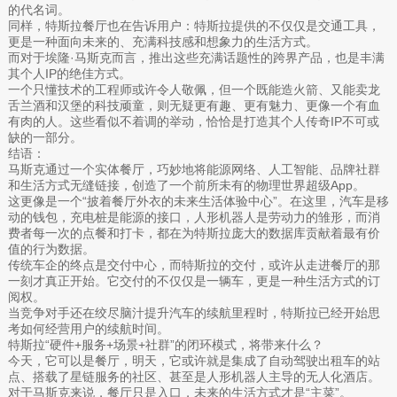
的代名词。
同样，特斯拉餐厅也在告诉用户：特斯拉提供的不仅仅是交通工具，
更是一种面向未来的、充满科技感和想象力的生活方式。
而对于埃隆·马斯克而言，推出这些充满话题性的跨界产品，也是丰满
其个人IP的绝佳方式。
一个只懂技术的工程师或许令人敬佩，但一个既能造火箭、又能卖龙
舌兰酒和汉堡的科技顽童，则无疑更有趣、更有魅力、更像一个有血
有肉的人。这些看似不着调的举动，恰恰是打造其个人传奇IP不可或
缺的一部分。
结语：
马斯克通过一个实体餐厅，巧妙地将能源网络、人工智能、品牌社群
和生活方式无缝链接，创造了一个前所未有的物理世界超级App。
这更像是一个“披着餐厅外衣的未来生活体验中心”。在这里，汽车是移
动的钱包，充电桩是能源的接口，人形机器人是劳动力的雏形，而消
费者每一次的点餐和打卡，都在为特斯拉庞大的数据库贡献着最有价
值的行为数据。
传统车企的终点是交付中心，而特斯拉的交付，或许从走进餐厅的那
一刻才真正开始。它交付的不仅仅是一辆车，更是一种生活方式的订
阅权。
当竞争对手还在绞尽脑汁提升汽车的续航里程时，特斯拉已经开始思
考如何经营用户的续航时间。
特斯拉“硬件+服务+场景+社群”的闭环模式，将带来什么？
今天，它可以是餐厅，明天，它或许就是集成了自动驾驶出租车的站
点、搭载了星链服务的社区、甚至是人形机器人主导的无人化酒店。
对于马斯克来说，餐厅只是入口，未来的生活方式才是“主菜”。