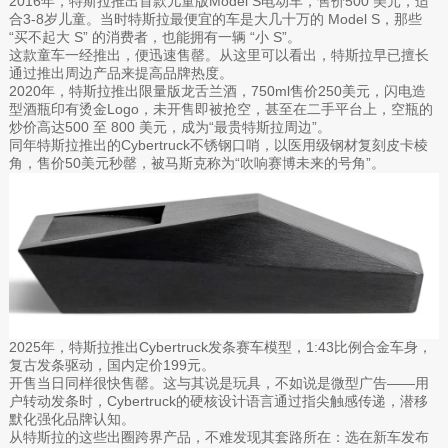
2016年，特斯拉推出首款儿童版Model S电动车，售价500 美元，适
合3-8岁儿童。当时特斯拉最便宜的车是大几十万的 Model S，那些
“买不起大 S” 的消费者，也能拥有一辆 “小 S”。
这款童车一经推出，便迅速售罄。从这里可以看出，特斯拉早已擅长
通过推出周边产品来提高品牌热度。
2020年，特斯拉推出限量版龙舌兰酒，750ml售价250美元，闪电造
型酒瓶印有烫金Logo，未开售即被抢空，甚至在二手平台上，空瓶的
炒价高达500 至 800 美元，成为“最贵特斯拉周边”。
同年特斯拉推出的Cybertruck不锈钢口哨，以医用级钢材复刻皮卡棱
角，售价50美元秒罄，被马斯克称为“吹响赛博未来的号角”。
2025年，特斯拉推出Cybertruck发条赛车模型，1:43比例合金车身，
复古发条驱动，国内定价199元。
开售当日同样很快售罄。这与其说是玩具，不如说是微型广告——用
户转动发条时，Cybertruck的硬核设计语言通过指尖触感传递，潜移
默化强化品牌认知。
从特斯拉的这些出圈跨界产品，不难发现其套路所在：选在新车发布