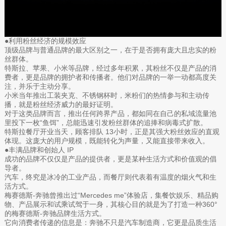
●利用粉丝经济的规模效应
顶级品牌与普通品牌的最大区别之一，在于是否拥有庞大且忠实的粉
丝群体。
特斯拉、苹果、小米等品牌，经过多年积累，其粉丝不仅是产品的消
费者，更是品牌的拥护者和传播者。他们对品牌的一举一动都高度关
注，并乐于主动分享。
小米当年推出工装夹克、不锈钢杯时，米粉们的热情参与和主动传
播，就是粉丝经济威力的最好证明。
对于这类品牌而言，推出任何跨界产品，都如同在自己的私域流量池
里投下一枚“鱼饵”，总能迅速引发粉丝群体的追捧和病毒式扩散。
特斯拉餐厅开业当天，顾客排队 13小时，正是其强大粉丝效应的直观
体现。这庞大的用户规模，既能转化为声量，又能直接带来收入。
●丰满品牌和创始人 IP
成功的品牌不仅仅是产品的提供者，更是某种生活方式和价值观的倡
导者。
汽车，终究是冰冷的工业产品，而餐厅则代表着有温度的烟火气和生
活方式。
梅赛德斯-奔驰曾推出过“Mercedes me”体验店，集餐饮娱乐、精品购
物、产品展示和试乘试驾于一身，其核心目的就是为了打造一种360°
的梅赛德斯-奔驰品牌生活方式。
它向消费者传递的信息是：奔驰不只是汽车制造商，它更是品质生活