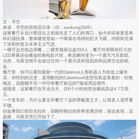
文：寻空
来源：寻空的营销启示录（ID：xunkong2005）
这家餐厅从设计图流出之初就吊足了人们的胃口，如今的实体更是将
科幻感拉满：整体建筑形如一个降落在地球的巨大飞碟，内部则充满
了浓郁的复古未来主义气息。
一楼可边充电边用餐，二楼常规座位超250人，餐厅外部两块巨大的
LED屏幕还会播放经典电影片段，将其瞬间变为一个露天汽车影院。
当然，马斯克绝不会放过任何一个展示其科技肌肉和品牌文化的机
会。
餐厅里，你可以看到最新一代的Optimus人形机器人为你送上爆米
花；你吃到的汉堡，是用酷炫的Cybertruck造型包装盒装着的；吃饱
喝足，还能顺手买一件印有餐厅标志的T恤或周边摆件。
据报道，这家餐厅在开业当天，仅6个小时的营业额就高达4.7万美
元。
一个造车的，为什么要去开餐厅？这跨界幅度之大，让很多人直呼看
不懂。
但如果我们把目光拉长，回顾特斯拉的跨界发展历程，就会发现，这
盘棋，马斯克早已开始下了。