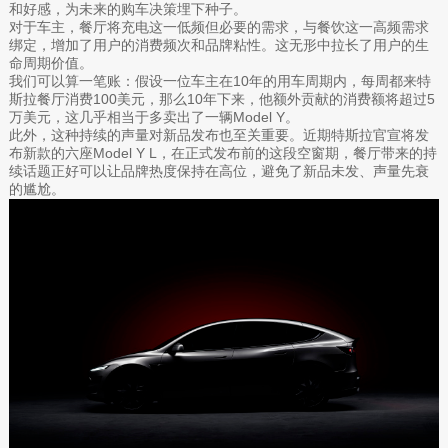
和好感，为未来的购车决策埋下种子。
对于车主，餐厅将充电这一低频但必要的需求，与餐饮这一高频需求
绑定，增加了用户的消费频次和品牌粘性。这无形中拉长了用户的生
命周期价值。
我们可以算一笔账：假设一位车主在10年的用车周期内，每周都来特
斯拉餐厅消费100美元，那么10年下来，他额外贡献的消费额将超过5
万美元，这几乎相当于多卖出了一辆Model Y。
此外，这种持续的声量对新品发布也至关重要。近期特斯拉官宣将发
布新款的六座Model Y L，在正式发布前的这段空窗期，餐厅带来的持
续话题正好可以让品牌热度保持在高位，避免了新品未发、声量先衰
的尴尬。