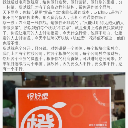
我就通过电商旗舰店，给你做好造势、做好营销、做好别的渠道，分
一杯羹。所以我们才有了合资这样的结构，帮你运作整个品牌。
天下网商：你核心是用“货品全拿”来降低采购成本，to b和to c是为了
把不同的货销售出去。那么多合伙人，会相互沟通协作吗？
蔡一波：农业是一线作战。这像任正非说的，“只能让听得见炮火的人
来做决策”。所以我们每个板块“不联系”，就是业务上各自做决策就行
了。你说让电商的人去讨论批发，今天什么行情，他搞不明白。让批
发的人去讨论说，今天李佳琦6万块钱（坑位费）花得值不值当，他们
也听不懂。
所以就完全分开，只分钱。对外讲是一个整体，每个板块非常独立。
我们上面有个控股公司，控各个板块的公司，每个公司独立做财务。
然后各个业务的操盘手，根据你的利润贡献，可以进到总公司来。如
果项目连续亏两个季度，就砍掉，因为要么人不行，要么事不行，总
有一个不行。