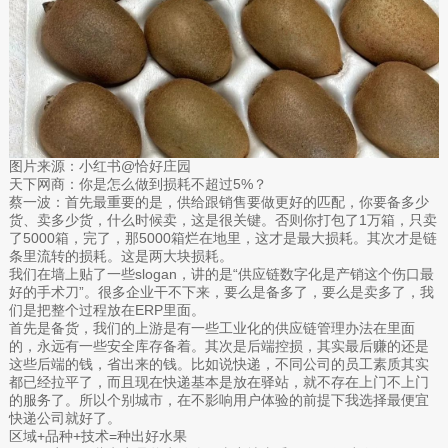
图片来源：小红书@恰好庄园
天下网商：你是怎么做到损耗不超过5%？
蔡一波：首先最重要的是，供给跟销售要做更好的匹配，你要备多少
货、卖多少货，什么时候卖，这是很关键。否则你打包了1万箱，只卖
了5000箱，完了，那5000箱烂在地里，这才是最大损耗。其次才是链
条里流转的损耗。这是两大块损耗。
我们在墙上贴了一些slogan，讲的是“供应链数字化是产销这个伤口最
好的手术刀”。很多企业干不下来，要么是备多了，要么是卖多了，我
们是把整个过程放在ERP里面。
首先是备货，我们的上游是有一些工业化的供应链管理办法在里面
的，永远有一些安全库存备着。其次是后端控损，其实最后赚的还是
这些后端的钱，省出来的钱。比如说快递，不同公司的员工素质其实
都已经拉平了，而且现在快递基本是放在驿站，就不存在上门不上门
的服务了。所以个别城市，在不影响用户体验的前提下我选择最便宜
快递公司就好了。
区域+品种+技术=种出好水果