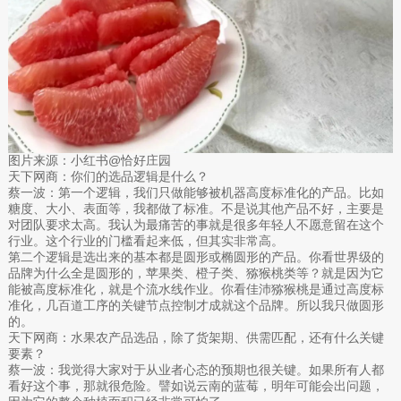
图片来源：小红书@恰好庄园
天下网商：你们的选品逻辑是什么？
蔡一波：第一个逻辑，我们只做能够被机器高度标准化的产品。比如
糖度、大小、表面等，我都做了标准。不是说其他产品不好，主要是
对团队要求太高。我认为最痛苦的事就是很多年轻人不愿意留在这个
行业。这个行业的门槛看起来低，但其实非常高。
第二个逻辑是选出来的基本都是圆形或椭圆形的产品。你看世界级的
品牌为什么全是圆形的，苹果类、橙子类、猕猴桃类等？就是因为它
能被高度标准化，就是个流水线作业。你看佳沛猕猴桃是通过高度标
准化，几百道工序的关键节点控制才成就这个品牌。所以我只做圆形
的。
天下网商：水果农产品选品，除了货架期、供需匹配，还有什么关键
要素？
蔡一波：我觉得大家对于从业者心态的预期也很关键。如果所有人都
看好这个事，那就很危险。譬如说云南的蓝莓，明年可能会出问题，