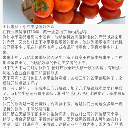
图片来源：小红书@恰好庄园
在行业摸爬滚打10年，蔡一波总结了自己的思考。
例如水果选品遵循两个逻辑，能够被机器高度标准化的产品以及圆形
的产品。又比如对当下水果零售场景的预判，他认为远场电商时代机
会已经不多，现在的近场电商，或者说即时零售，孕育着更多的未
来。
未来十年，万亿水果市场能否诞生巨头？答案不在资本故事里，而在
那些敬畏田间、“死磕”效率的长期主义者的手中。
以下为天下网商对话伙伴牛 恰好庄园创始人蔡一波的内容，有删减：
与地方企业合作电商和营销服务
天下网商：当时你初入水果生鲜赛道，连着三车的芒果都烂掉了，之
后就开始赚钱了吗？
蔡一波：是的，一车成本四五万块钱，加个几千块钱就卖给团购平台
了。to b的生意运营费用很低，相对的毛利和净利比较接近，基本最多
10个点。
我们的原则是一定要赚钱，否则就不做。这是我们公司这么多年一直
坚持的原则，不做战略亏损。
我们是在天猫做了很多年的生鲜商家，行业对公司的评价是两个字，
精明，潜台词是我们不投营销费用，因为我觉得投进去可能都会打了
水漂。我们只讲利润、不亏钱，这是企业的立身之本，因为农产品毛