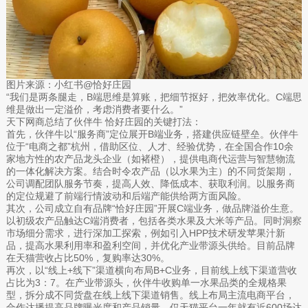
图片来源：小红书@恰好庄园
“我们是两条腿走，B端思维是算账，把细节抠好，把效率优化。C端思
维是做出一定溢价，考虑消费者要什么。”
天下网商总结了伙伴牛 恰好庄园的关键打法：
首先，伙伴牛以“服务商”定位展开B端业务，搭建供应链壁垒。伙伴牛
位于“电商之都”杭州，借助区位、人才、经验优势，在全国合作10余
家地方性的农产品龙头企业（如褚橙），提供电商代运营与智慧物流
的一体化解决方案。结合时令农产品（以水果为主）的不同货架期，
公司调配团队服务节奏，提高人效、降低成本、获取利润。以服务商
的定位规避了前端行情波动和后端产能供给两方面风险。
其次，公司成立自有品牌“恰好庄园”开展C端业务，做品牌溢价生意。
以初级农产品触达C端消费者，包括各类水果及大米等产品。同时洞察
市场细分需求，进行深加工探索，例如引入HPP技术研发苹果汁新
品，提高水果利用率和盈利空间，并优化产业带源头供给。目前品牌
在天猫营收占比50%，复购率达30%。
再次，以“线上+线下”渠道横向布局B+C业务，目前线上线下渠道营收
占比为3：7。在产业带源头，伙伴牛收购单一水果品类的全规格果
型，拆分成不同货盘在线上线下渠道销售。线上布局主流电商平台，
合作达播提高品牌曝光度和产品销量，仅天猫平台一年就有近600场达