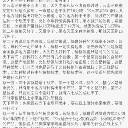
因为它的整个种植面积已经非常可怕了。
但云南冰糖橙不会出问题。因为专家和从业者都探讨过，云南冰糖橙
前前后后这么多年，一直是动态平衡在15万吨，它只在哀牢山附近几
个地方能种得出好吃的冰糖橙，别的地方种不出来。所以它的产量就
达到一个动态平衡。比如今年行情卖得不好，果农就开始砍树，嫁接
沃柑，冰糖橙产量就从15万吨变成了12万吨。就因为变成了12万吨，
第二年价格又好了，又量少了，果农又回来种冰糖橙，那就又回到15
万吨了。
第二个再说到阳光玫瑰，我总结来说，就是好种的大概率不好吃；其
次，难种的一定产量不大，价格一定卖得起来。阳光玫瑰的问题就是
全国很多地方都能种，因为它太好种了，价格崩盘只是时间的问题。
天下网商：要种好的农产品有几个要素，第一个是需要独特的自然环
境，这是产地优势，比如新疆能出好吃的哈密瓜；其次是种苗，这是
品种优势，佳沛当时也是选取了比较特别的猕猴桃枝；第三就是技
术，比如种植过程中的嫁接技术、培植技术等。这些要素的优先级排
序是什么样的？
蔡一波：差不多就是这个顺序。第一个是区域，优生区、核心区是最
重要的，只有那个地方能种得出那个产品。第二个才是品种，第三才
是技术。只要前面两个选对了，就有六七成的成功率了。
即时零售是线上水果生意的新机会
天下网商：你觉得在当下市场环境中，要在线上做好水果生意，要做
些什么？
蔡一波：从生鲜电商的角度来看，远场电商，就是通过快递方式2天到
3天到消费者手上这个模式，它只适合于很少数的品类，比如说新奇特
的产品。但你说大品类像苹果哪里都能买到，苹果为什么在线上买？