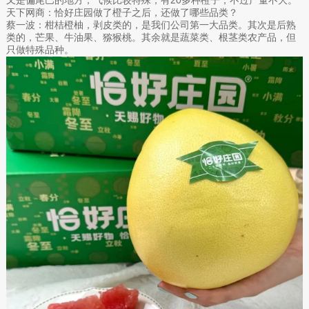
又是偏尾巴的地方，气候比较特殊，有20多种橙子，不过产量不大。
天下网商：恰好庄园做了橙子之后，还做了哪些品类？
蔡一波：柑桔橙柚，剥皮类的，是我们公司第一大品类。其次是后熟
类的，芒果、牛油果、猕猴桃。其余就是蔬菜类、根茎类农产品，但
只做特殊品种。