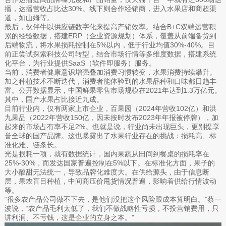
播，达播营收占比达30%。线下则合作经销商，进入水果店和商超渠
道，如山姆等。
最后，伙伴牛以供应链数字化来提高产销效率。结合B+C双端运营积
累的经验数据，搭建ERP（企业资源规划）体系，覆盖从前端备货到
后端物流，将水果损耗控制在5%以内，低于行业均值30%-40%。目
前正尝试探索科技公司转型，结合市场行情等多维度数据，搭建系统
化平台，为行业提供‌SaaS（软件即服务）服务。
当前，消费者健康意识增强叠加消费习惯转变，水果消费持续攀升。
加之种植技术不断迭代，消费者能体验到的水果品种和口味都日趋丰
富。公开数据显示，中国鲜果零售市场规模在2021年达到1.3万亿元。
其中，国产水果占比接近九成。
目前行业内，仅有两家上市企业，百果园（2024年营收102亿）和洪
九果品（2022年营收150亿，因未按时发布2023年年报被停牌），加
起来的市场占有率不足2%。也就是说，行业尚未出现巨头，更别提享
誉全球的国产品牌。这也暴露出了水果行业存在的挑战：损耗高、标
准化难、链条长。
光是损耗一项，就有数据统计，国内果蔬从田间到餐桌的损耗率在
25%-30%，而发达国家普遍控制在5%以下。在标准化方面，果子的
大小酸甜无法统一，导致品牌化难度大。在供给源头，由于信息断
层，果农盲目种植，中间商压价甩货情况普遍，影响着供给行情波动
等。
“很多农产品公司做不下去，是他们没把这个风险跟成本算明白。”蔡一
波说，“农产品毛利太低了，我们不做战略性亏损，不投营销费用，只
讲利润、不亏钱，这是企业的立身之本。”