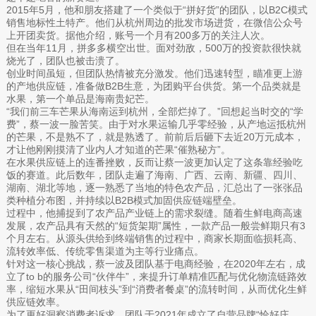
2015年5月，他和朋友搭建了一个类似于“拼好货”的团队，以B2C模式
销售地标性土特产。他们从杭州周边的批发市场进货，在微信公众号
上开团卖货。据他介绍，账号一个月有200多万的关注人次。
但在当年11月，拼多多横空出世。面对劲敌，500万的投资款很快就
烧光了，团队也被击溃了。
创业时间虽短，但团队热情被充分激发。他们迅速转型，瞄准更上游
的产地供应链，准备做B2B生意，为团购平台供货。第一个品类就是
水果，第一个单品是海南贵妃芒。
“我们前三车芒果从海南运到杭州，全部烂掉了。”回想起当时交的“学
费”，蔡一波一脸苦笑。由于对水果运输几乎零经验，从产地运抵杭州
的芒果，不是熟不了，就是熟透了。前前后后砸下去近20万元成本，
才让他刚刚摸清了业内人才知道的芒果“催熟秘方”。
在水果供应链上的连番挫败，反而让蔡一波更加认定了这条靠经验吃
饭的赛道。此后数年，团队走遍了海南、广西、云南、新疆、四川、
湖南、湖北等地，逐一熟悉了当地的特色农产品，汇总出了一张张品
类种植分布图，并持续以B2B模式加固供应链端壁垒。
过程中，他捕捉到了农产品产业链上的需求裂缝。随着生鲜电商高速
发展，农产品具有天然的“短货架期”属性，一款产品一般尝鲜期只有3
个月左右。从源头供给到终端销售的过程中，商家长期面临损耗高、
流转效率低、传统零售渠道为主等行业痛点。
针对这一核心挑战，蔡一波及团队基于电商经验，在2020年左右，成
立了to b的服务公司“伙伴牛”，来提升订单精准匹配与优化物流链路效
率，缩短水果从“田间枝头”到“消费者餐桌”的流转时间，从而优化生鲜
供应链效率。
为了更好洞察消费者诉求，团队于2021年成立了自营品牌“恰好庄