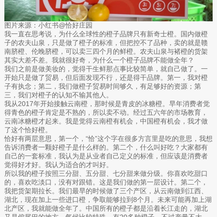
图片来源：小红书@恰好庄园
我一直在思考说，为什么全球性的橙子品牌只有新奇士橙。国内做橙
子的农夫山泉，只是做了橙子的标准，但把控不了品种，卖的就是赣
南脐橙、伦晚脐橙，可以卖三四个月的鲜橙。农夫山泉与褚橙的货架
其实大差不差。我就很好奇，为什么一个橙子品牌不能做全年？
我们之前是做美妆的，觉得干生鲜那点事比较简单，就自己做了。一
开始只是做了贸易，但后面发现不行，还是得干品牌。第一，我对橙
子有执念；第二，我们做橙子贸易时间够久，有足够好的资源；第
三，我们对橙子的认知不输其他人。
我从2017年开始接触云南橙，那时候是青皮的冰糖橙。早年消费者觉
得青色的橙子肯定是不熟的，所以卖不动。经过五六年的市场教育，
云南冰糖橙才起来。我是觉得云南橙有机会，中国橙有机会，我才做
了这个恰好橙。
恰好有两层意思，第一个，“恰”这个字在很多方言里是吃的意思，我想
告诉消费者一颗好橙子是什么样的。第二个，什么叫好吃？大家都有
自己的一套标准，我认为是从业者自己定义的标准，但应该是消费者
觉得好才好。我认为适合的才叫好。
所以我的橙子按照三分甜、五分甜、七分甜来做分级。你喜欢吃甜口
的，喜欢吃淡口，没有对跟错。这是我们做的第一层设计。第二个，
我把货架期拉长。我们最早的时候做了三个产区，从云南做到江西、
湖北，现在加上一些进口橙，争取能够拉到8个月。未来可能再加上湖
北产区，我就能做全年了。中国所有的橙子都是沿着长江走的，湖北