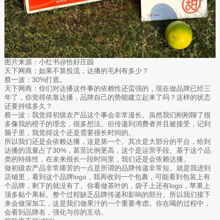
图片来源：小红书@恰好庄园
天下网商：如果不算投流，达播的毛利有多少？
蔡一波：30%打底。
天下网商：你们对达播这件事的依赖性还蛮强的，现在做品牌已经三
年了，你觉得依靠达播，品牌自己的势能建立起来了吗？这样的状态
还要持续多久？
蔡一波：我觉得初级农产品这个事会非常漫长。虽然我们刚刚聊了很
多像我的橙子的理念，很多想法。但传递到消费者并且被接受，记到
脑子里，我觉得这个还是需要很长时间的。
所以我们还是会依赖达播，这是第一个。其次是大部分的平台，给到
达播的流量占了30%，甚至比例更高，这个是运营手段。基于这个品
类的特殊性，在未来很长一段时间里，我们还是会依赖达播。
做初级农产品非常痛苦的一点是所谓的品牌传递非常短。就是我进到
店铺里，看到这个品牌logo，我再收到一个包裹，可能看到包装上有
个品牌，剩下的就没有了。你看做茶叶的，袋子上还有logo，苹果上
顶多贴个果标。整个过程缺乏品牌传递和影响的部分。所以我们接下
来会做深加工，这是我们做果汁的一个重要考虑。你在喝的过程中，
会看到品牌名，强化与你的互动。