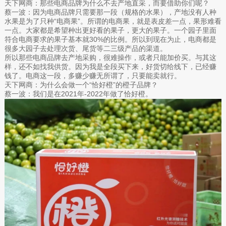
天下网商：那些电商品牌为什么不去产地直采，而要借助你们呢？
蔡一波：因为电商品牌只需要那一段（规格的水果），产地没有人种
水果是为了只种“电商果”。所谓的电商果，就是表皮差一点，果形难看
一点。大家都是希望种出更好看的果子，更大的果子。一个园子里面
符合电商要求的果子基本就30%的比例。所以到现在为止，电商都是
很多大园子去处理次货、尾货等二三级产品的渠道。
所以那些电商品牌去产地采购，很难操作，或者只能加价买。与其这
样，还不如找我供货。因为我是全段买下来，好货切给线下，已经赚
钱了。电商这一段，多赚少赚无所谓了，只要能卖就行。
天下网商：为什么会做一个“恰好橙”的橙子品牌？
蔡一波：我们是在2021年-2022年做了恰好橙。