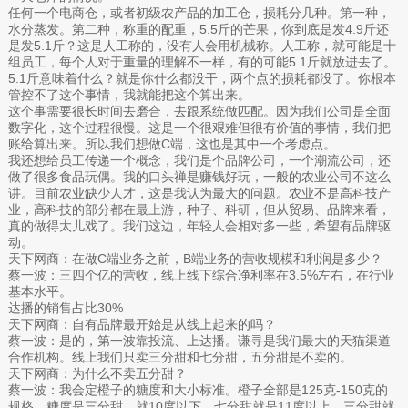
任何一个电商仓，或者初级农产品的加工仓，损耗分几种。第一种，
水分蒸发。第二种，称重的配重，5.5斤的芒果，你到底是发4.9斤还
是发5.1斤？这是人工称的，没有人会用机械称。人工称，就可能是十
组员工，每个人对于重量的理解不一样，有的可能5.1斤就放进去了。
5.1斤意味着什么？就是你什么都没干，两个点的损耗都没了。你根本
管控不了这个事情，我就能把这个算出来。
这个事需要很长时间去磨合，去跟系统做匹配。因为我们公司是全面
数字化，这个过程很慢。这是一个很艰难但很有价值的事情，我们把
账给算出来。所以我们想做C端，这也是其中一个考虑点。
我还想给员工传递一个概念，我们是个品牌公司，一个潮流公司，还
做了很多食品玩偶。我的口头禅是赚钱好玩，一般的农业公司不这么
讲。目前农业缺少人才，这是我认为最大的问题。农业不是高科技产
业，高科技的部分都在最上游，种子、科研，但从贸易、品牌来看，
真的做得太儿戏了。我们这边，年轻人会相对多一些，希望有品牌驱
动。
天下网商：在做C端业务之前，B端业务的营收规模和利润是多少？
蔡一波：三四个亿的营收，线上线下综合净利率在3.5%左右，在行业
基本水平。
达播的销售占比30%
天下网商：自有品牌最开始是从线上起来的吗？
蔡一波：是的，第一波靠投流、上达播。谦寻是我们最大的天猫渠道
合作机构。线上我们只卖三分甜和七分甜，五分甜是不卖的。
天下网商：为什么不卖五分甜？
蔡一波：我会定橙子的糖度和大小标准。橙子全部是125克-150克的
规格。糖度是三分甜，就10度以下，七分甜就是11度以上。三分甜就