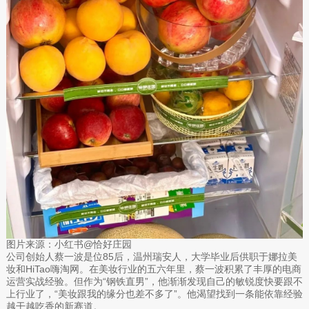
图片来源：小红书@恰好庄园
公司创始人蔡一波是位85后，温州瑞安人，大学毕业后供职于娜拉美
妆和HiTao嗨淘网。在美妆行业的五六年里，蔡一波积累了丰厚的电商
运营实战经验。但作为“钢铁直男”，他渐渐发现自己的敏锐度快要跟不
上行业了，“美妆跟我的缘分也差不多了”。他渴望找到一条能依靠经验
越干越吃香的新赛道。