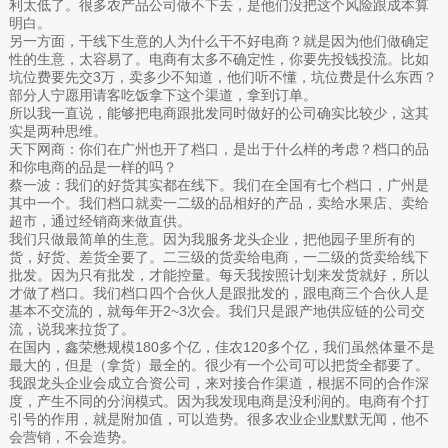
利太低了。很多农产品公司做不下去，是他们没把这个风险跟成本算
明白。
另一方面，干线下生意的人为什么干不好电商？就是因为他们做确定
性的生意，太容易了。电商有太多不确定性，你要先投钱投流。比如
坑位费要先交3万，卖多少不知道，他们听不懂，坑位费是什么东西？
部分人宁愿用请客吃饭拿下这个渠道，拿到订单。
所以我一直说，能够把电商跟批发同时做好的公司确实比较少，这其
实是两种思维。
天下网商：你们在广州也开了档口，是出于什么样的考虑？档口的品
和你电商的品是一样的吗？
蔡一波：我们的好货其实都在线下。我们在全国有七个档口，广州是
其中一个。我们档口就卖一二级的品相好的产品，卖给水果店、卖给
超市，通过经销商来做直供。
我们只做最简单的生意。因为我服务龙头企业，把他园子里所有的
货，好货、差货全要了。二三级的货卖给电商，一二级的货卖给线下
批发。因为只有批发，才能控量。每天我按照计划来发货就好，所以
才做了档口。我们档口四个合伙人是跟批发的，跟电商三个合伙人是
基本不交流的，就每年开2~3次会。我们只是跟产地供应链的公司交
流，说我来拉货了。
在国内，鑫荣懋规模180多个亿，佳农120多个亿，我们虽然体量不是
最大的，但是（拿货）最全的。很少有一个公司可以把货全都要了。
我跟龙头企业会成立合资公司，来对接合作渠道，根据不同的合作深
度，产生不同的分润模式。因为我发现电商是没利润的。电商有个打
引号的作用，就是附加值，可以造势。很多农业企业默默无闻，他不
会营销，不会造势。