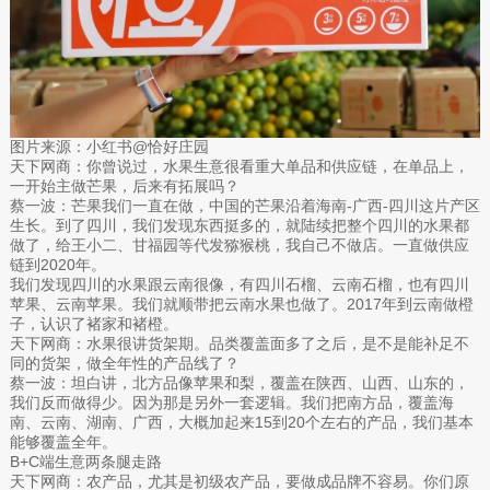
图片来源：小红书@恰好庄园
天下网商：你曾说过，水果生意很看重大单品和供应链，在单品上，
一开始主做芒果，后来有拓展吗？
蔡一波：芒果我们一直在做，中国的芒果沿着海南-广西-四川这片产区
生长。到了四川，我们发现东西挺多的，就陆续把整个四川的水果都
做了，给王小二、甘福园等代发猕猴桃，我自己不做店。一直做供应
链到2020年。
我们发现四川的水果跟云南很像，有四川石榴、云南石榴，也有四川
苹果、云南苹果。我们就顺带把云南水果也做了。2017年到云南做橙
子，认识了褚家和褚橙。
天下网商：水果很讲货架期。品类覆盖面多了之后，是不是能补足不
同的货架，做全年性的产品线了？
蔡一波：坦白讲，北方品像苹果和梨，覆盖在陕西、山西、山东的，
我们反而做得少。因为那是另外一套逻辑。我们把南方品，覆盖海
南、云南、湖南、广西，大概加起来15到20个左右的产品，我们基本
能够覆盖全年。
B+C端生意两条腿走路
天下网商：农产品，尤其是初级农产品，要做成品牌不容易。你们原