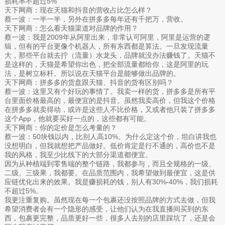
损耗率不超过5%
天下网商：现在天猫和抖音的营收占比怎么样？
蔡一波：一半一半，另外在拼多多每年还有千把万，营收。
天下网商：怎么看天猫渠道对品牌的作用？
蔡一波：我是2009年从阿里出来，非常认可阿里，阿里是运营的逻
辑，但有的平台更像个机器人，所有东西都是算法。一旦发现流量
大，那些平台就去拧（流量）水龙头，品牌就没办法赚钱了。天猫不
是这样的，天猫是希望你出色，把全部流量都给你，这是阿里的玩
法，是树立标杆。所以说在天猫平台是能够做出品牌的。
天下网商：拼多多的货盘跟天猫、抖音的货有区别吗？
蔡一波：这里又有个好玩的事情了。我卖一样的货，拼多多是所有平
台里面价格最高的，最便宜的是抖音。虽然我卖高价，但我这个价格
在拼多多就卖得动，或许是这些人不比价格，又或者他只装了拼多多
这个App，他就要买好一点的，这些都有可能。
天下网商：你的定价是怎么考量的？
蔡一波：50块钱以内，比别人高10%。为什么定这个价，坦白讲我也
没想明白，但我就想把产品做好。低价肯定是行不通的，高价也不是
我的风格，我至少比线下的大部分渠道都便宜。
因为从种植端到零售端的整个链路，我都参与，而且全规格的一级、
二级、三级果，我都要。在品质范围内，我希望做到最便宜，这是供
应链优化出来的效果。我是赚损耗的钱，别人有30%-40%，我们损耗
不超过5%。
我更注重复购。虽然现在每一个包裹还没按照品牌的方式去做，但我
希望消费者会有一个隐形的感受，让他们认为在我直播间买到的东
西，包裹更完整，品质更好一些，很多人去别的店里踩坑了，还是会