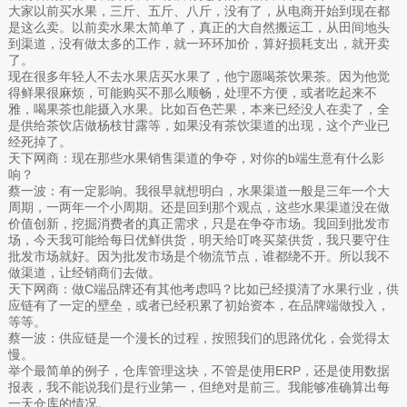
大家以前买水果，三斤、五斤、八斤，没有了，从电商开始到现在都
是这么卖。以前卖水果太简单了，真正的大自然搬运工，从田间地头
到渠道，没有做太多的工作，就一环环加价，算好损耗支出，就开卖
了。
现在很多年轻人不去水果店买水果了，他宁愿喝茶饮果茶。因为他觉
得鲜果很麻烦，可能购买不那么顺畅，处理不方便，或者吃起来不
雅，喝果茶也能摄入水果。比如百色芒果，本来已经没人在卖了，全
是供给茶饮店做杨枝甘露等，如果没有茶饮渠道的出现，这个产业已
经死掉了。
天下网商：现在那些水果销售渠道的争夺，对你的b端生意有什么影
响？
蔡一波：有一定影响。我很早就想明白，水果渠道一般是三年一个大
周期，一两年一个小周期。还是回到那个观点，这些水果渠道没在做
价值创新，挖掘消费者的真正需求，只是在争夺市场。我回到批发市
场，今天我可能给每日优鲜供货，明天给叮咚买菜供货，我只要守住
批发市场就好。因为批发市场是个物流节点，谁都绕不开。所以我不
做渠道，让经销商们去做。
天下网商：做C端品牌还有其他考虑吗？比如已经摸清了水果行业，供
应链有了一定的壁垒，或者已经积累了初始资本，在品牌端做投入，
等等。
蔡一波：供应链是一个漫长的过程，按照我们的思路优化，会觉得太
慢。
举个最简单的例子，仓库管理这块，不管是使用ERP，还是使用数据
报表，我不能说我们是行业第一，但绝对是前三。我能够准确算出每
一天仓库的情况。