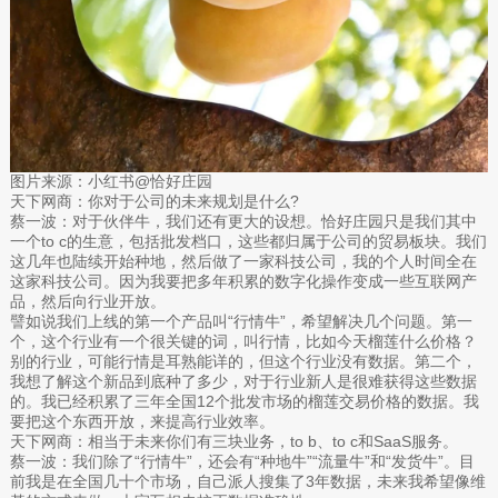
图片来源：小红书@恰好庄园
天下网商：你对于公司的未来规划是什么?
蔡一波：对于伙伴牛，我们还有更大的设想。恰好庄园只是我们其中
一个to c的生意，包括批发档口，这些都归属于公司的贸易板块。我们
这几年也陆续开始种地，然后做了一家科技公司，我的个人时间全在
这家科技公司。因为我要把多年积累的数字化操作变成一些互联网产
品，然后向行业开放。
譬如说我们上线的第一个产品叫“行情牛”，希望解决几个问题。第一
个，这个行业有一个很关键的词，叫行情，比如今天榴莲什么价格？
别的行业，可能行情是耳熟能详的，但这个行业没有数据。第二个，
我想了解这个新品到底种了多少，对于行业新人是很难获得这些数据
的。我已经积累了三年全国12个批发市场的榴莲交易价格的数据。我
要把这个东西开放，来提高行业效率。
天下网商：相当于未来你们有三块业务，to b、to c和SaaS服务。
蔡一波：我们除了“行情牛”，还会有“种地牛”“流量牛”和“发货牛”。目
前我是在全国几十个市场，自己派人搜集了3年数据，未来我希望像维