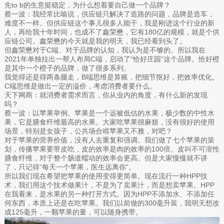
先to b的生意挺稳定，为什么想着要自己做一个品牌？
蔡一波：我经常比喻说，供应链只解决了造路的问题，品牌是造车，
难度不一样。但供应链这个事儿很多人能干，我是刚进这个行业的新
人，再给我十年时间，也成不了鑫荣懋，它有180亿的规模，就是个供
应链公司。鑫荣懋的今天就是我的明天，我已经看到头了。
但鑫荣懋对于C端、对于品牌的认知，我认为是不够的。所以我在
2021年单独拉出一帮人布局C端，启动了“恰好庄园”这个品牌。恰好橙
是其中一个橙子的品牌，做了很多系列。
我觉得还是得两条腿走，B端思维是算账，把细节抠好，把效率优化。
C端思维是做出一定的溢价，考虑消费者要什么。
天下网商：就消费者需求而言，你从业内的角度，有什么新的发现
吗？
蔡一波：以苹果举例。苹果是一个远被低估的水果，极少数的中性水
果，它是膳食纤维最高的水果。大家吃苹果很麻烦，没有很好的使用
场景，特别是女孩子，公共场合啃苹果又不雅，对吧？
对于苹果的营养价值，没有人去重复和强调。我们做了七个苹果的策
划，传播苹果要带皮吃，皮的效率是肉的效率的100倍。皮叫不可溶性
膳食纤维，对于整个肠道蠕动的效率会更高。但是大家慢慢就不讲
了，只记得“每天一个苹果，医生远离你”。
所以我们现在希望把苹果的使用变得更简单。现在流行一种HPP技
术，我们用这个技术做果汁，不是为了卖果汁，而是想卖苹果。HPP
在我看来，是水果的另一种打开方式。因为HPP不添加水、不添加任
何东西，本质上还是在吃苹果。我们以前做的300毫升装，我明天想改
成125毫升，一颗苹果的量，可以随身携带。