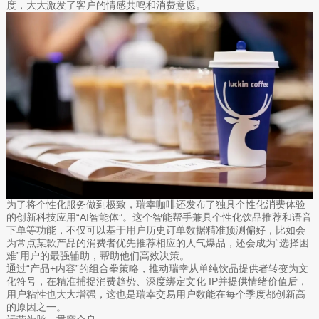
度，大大激发了客户的情感共鸣和消费意愿。
为了将个性化服务做到极致，瑞幸咖啡还发布了独具个性化消费体验
的创新科技应用“AI智能体”。这个智能帮手兼具个性化饮品推荐和语音
下单等功能，不仅可以基于用户历史订单数据精准预测偏好，比如会
为常点某款产品的消费者优先推荐相应的人气爆品，还会成为“选择困
难”用户的最强辅助，帮助他们高效决策。
通过“产品+内容”的组合拳策略，推动瑞幸从单纯饮品提供者转变为文
化符号，在精准捕捉消费趋势、深度绑定文化 IP并提供情绪价值后，
用户粘性也大大增强，这也是瑞幸交易用户数能在每个季度都创新高
的原因之一。