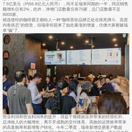
7.9亿美元（约56.8亿元人民币），尚不足瑞幸同期的一半，同店销售
额增长仅有2%，此外，净增门店数量仅有70家，总门店数量不足
8000家。
就连曾经的咖啡霸主都给人一种“咖啡茶饮品牌正处在殊死搏斗、高度
内卷状态”的错觉，但瑞幸却迎来了如此暴涨的增速，仿佛大家都被瑞
幸“骗”了。
营业利润和营业利润率的提升，得益于规模效应所带来的经营杠杆。
总净收入的大幅增长，离不开成熟的交付体系、高效的运营效率带来
的高复购率和新增客户转化。今年二季度，瑞幸新增交易客户数超