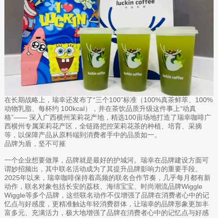
在长期战略上，瑞幸还发布了“三个100”标准（100%真茶鲜萃、100%
动物乳脂、每杯约 100kcal），并在茶饮品质升级这件事上“动真
格”—— 深入广西横州茉莉花产地，精选100亩场地打造了瑞幸咖啡广
西横州专属茉莉花产区，全链路把控茉莉花茶的种植、培育、采摘
等，以保障产品从原料端到消费者手中的品质如一。
品牌为盾，坚不可摧
一个企业想要做厚，品牌就是最好的护城河。瑞幸在品牌建设方面可
谓妙招频出，其中联名活动成为了其提升品牌影响力的重要手段。
2025年以来，瑞幸咖啡保持着高频的联名合作节奏，几乎每月都有新
动作，联名对象包括长安的荔枝、海绵宝宝、时尚潮流品牌Wiggle
Wiggle等多个品牌，这些联名动作不仅增强了品牌在消费者心中的记
忆点与好感度，更精准触达年轻消费群体，让瑞幸的品牌形象更加丰
富多元、充满活力，极大地增强了品牌在消费者心中的记忆点与好感