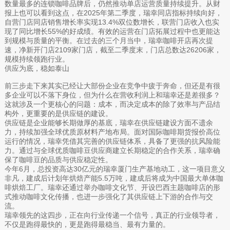
数量最多的连锁咖啡品牌后，仍然推动单店运营质量持续提升。从财
报上也可以看到这点，在2025年第二季度，瑞幸同店指标持续向好，
自营门店同店销售增长率实现13.4%双位数增长，联营门店收入也实
现了同比增长55%的好成绩。有效的运营在门店拓展过程中也更能达
到规模与质量的平衡。在过去的三个月当中，瑞幸咖啡开店再次提
速，净新开门店2109家门店，截至二季度末，门店总数达26206家，
规模持续领跑行业。
供应为底，稳如泰山
前三步走下来其实已经让大部份企业在竞争中疲于奔命，但还是有很
多企业可以不落下身位，但为什么在营收利润上和瑞幸还是差很多？
这就涉及一个更核心的问题：成本，而决定成本的除了效率与产品结
构外，更重要的是供应链的建设。
供应链是企业能够长期做厚的基底，瑞幸在供应链建设方面不遗余
力，持续加强全球优质原材料产地布局。面对国际咖啡期货报价高位
运行的情况，瑞幸凭借其完善的供应链体系，具备了更强的抗风险能
力。通过与全球优质咖啡豆供应商建立长期稳定的合作关系，瑞幸确
保了咖啡豆的品质与供应稳定性。
今年6月，总投资高达30亿元的瑞幸厦门生产基地动工，这一项目意义
非凡，建成后计划年烘焙产能5.5万吨，建成后将成为中国最大单体咖
啡烘焙工厂。瑞幸还通过举办咖啡文化节、开设巴西主题咖啡店的形
式推动咖啡文化传播，也进一步强化了其供应链上下游的合作与交
流。
瑞幸领先的这四步，正在向行业传递一个信号，真正的行业领导者，
不仅是跑得最快的，更是跑得最稳当、最有力量的。