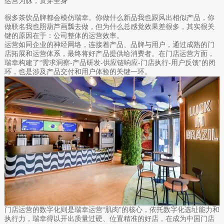
运营为脉，贯穿全身
很多茶饮品牌都会模仿瑞幸。你做什么新品我也跟风出相似产品，你
做联名我也照葫芦画瓢去做，但为什么总感觉效果差很多，其实很关
键的原因在于：公司整体的运营效率。
运营如同企业的神经网络，连接着产品、品牌与用户，通过成熟的门
店拓展和运营体系，最终将好产品提供给消费者。在门店运营方面，
瑞幸构建了“需求洞察-产品研发-供应链响应-门店执行-用户反馈”的闭
环，也是涉及产品交付和用户体验的关键一环。
门店运营的数字化则是瑞幸运营“肌肉”的核心，依托数字化选址能力和
执行力，瑞幸得以开出质量过硬、位置精准的好店，在成为中国门店