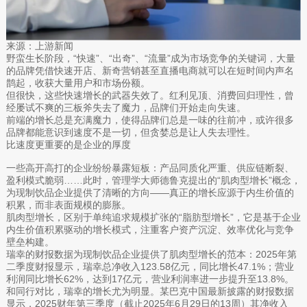
来源：上游新闻
野蛮生长阶段，“快速”、“出奇”、“流量”成为市场竞争的关键词，大量
的品牌凭借快速开店、新奇营销甚至直播电商就可以在短时间内声名
鹊起，收获大量用户和市场份额。
但很快，这些快速增长的武器失效了。红利见顶、消费回归理性，曾
经屡试不爽的三板斧失去了魔力，品牌们开始走向失速。
前端的增长总是充满魔力，使得品牌们总是一味的往前冲，或许很多
品牌都能意识到速度不是一切，但贪婪总是让人失去理性。
比速度更重要的是企业的厚度
一些高开高打的企业纷纷暴露短板：产品同质化严重、供应链断裂、
盈利模式脆弱……此时，管理学大师德鲁克提出的“肌肉型增长”概念，
为现制饮品企业提供了清晰的方向——真正的增长应源于内生价值的
积累，而非表面规模的膨胀。
肌肉型增长，区别于单纯追求规模扩张的“脂肪型增长”，它是基于企业
内生价值积累驱动的增长模式，注重客户资产沉淀、效率优化与竞争
壁垒构建。
瑞幸的财报数据为现制饮品企业提供了肌肉型增长的范本：2025年第
二季度财报显示，瑞幸总净收入123.58亿元，同比增长47.1%；营业
利润同比增长62%，达到17亿元，营业利润率进一步提升至13.8%。
和同行对比，瑞幸的增长尤为明显。某巴克中国最新披露的财报数据
显示，2025财年第三季度（截止2025年6月29日的13周）其净收入