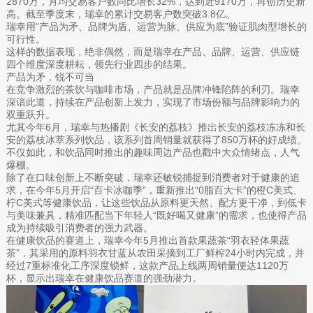
2870万，月均交易客户数同比增长32%，达到近9170万，再创历史新
高。截至季度末，瑞幸的累计交易客户数突破3.8亿。
瑞幸用“产品为矛、品牌为盾、运营为脉、供应为底”验证肌肉型增长的
可行性。
这样的数据表现，绝非偶然，而是瑞幸在产品、品牌、运营、供应链
四个维度深度耕耘，领先行业四步的结果。
产品为矛，锐不可当
在竞争激烈的茶饮与咖啡市场，产品就是品牌冲锋陷阵的利刃。瑞幸
深谙此道，持续在产品创新上发力，实现了市场份额与品牌影响力的
双重跃升。
尤其今年6月，瑞幸与热播剧《长安的荔枝》推出长安的荔枝冻冻和长
安的荔枝冰萃系列饮品，该系列首周销量就获得了850万杯的好成绩。
不仅如此，和饮品同时推出的趣味周边产品也戳中大众情绪点，人气
爆棚。
除了在口味创新上不断突破，瑞幸还敏锐捕捉到消费者对于健康的追
求，在今年5月开启“百卡冰咖季”，重新推出“0脂百大卡”的橙C美式、
柠C美式等健康饮品，让这些饮品从原料更天然、配方更干净，到低卡
与美味兼具，精准匹配当下年轻人“既好喝又健康”的需求，也使得产品
成为持续吸引消费者的强力武器。
在健康饮品的赛道上，瑞幸今年5月推出首款果蔬茶“羽衣轻体果蔬
茶”，其采用的原料羽衣甘蓝从农田采摘到工厂鲜榨24小时内完成，并
经过7重标准化工序深度锁鲜，这款产品上线两周销量便达1120万
杯，显示出瑞幸在健康饮品赛道的强劲潜力。