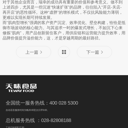
对于其他企业而言，瑞幸的成功具有重要的价值和参考意义。做不到
上述四步，尤其是一些沉迷“快速扩张”的品牌，往往陷入“开店-关店-
再开店”的恶性循环。这种“虚胖”的增长模式，不仅抗风险能力薄弱，
更难以实现长期可持续发展。
而“肌肉型增长”强调的客户资产沉淀、效率优化、壁垒构建，恰恰是抵
御市场波动的核心能力。与其追求一时的爆发式增长，不如沉下心来
修炼“肌肉”，用产品创新留住客户，用供应链和运营能力提升效率，用
品牌价值提升溢价能力，这，才是穿越周期的最好路径。
上一篇
下一篇
全国统一服务热线：400 028 5300
自动语音服务时间为晚20:00至次日早9:00。
总机服务热线 ：028-82808188
工作日9:00至17:30。