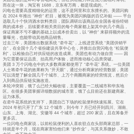
而在这一块，淘宝有 1688，京东有万商，都是现成的。”
闪电仓需要高度精细化的运营，这不是阿里和京东擅长的。美团闪购
在 2024 年推出 “神价” 栏目，被视为美团闪购版的百亿补贴 —— 平台
选取几十个快消酒水饮料类目，团队调研出该商品在全国各省份经销
商的成本价，后续要求相关类目的每个商家都上架其中的几个商品，
保证商家不亏不赚的基础上以成本价卖出，以 “神价” 来获得额外的流
量曝光，也能带动其他商品销售。
过去三年，美团推出数据系统 “牵牛花”，上线进货系统 “美团供销平
台”，在全国十几个省份建设共享中心仓，并推出自营闪电仓 “松鼠便
利”，以检验自己对供应链的改造成果。美团也有动力做自营 —— 因
为它需要保证品质、抬高用户体验，进而推动核心品类突破。
美团 3 万个闪电仓中的大多数商家都使用了 “牵牛花” 系统。一位美团
人士将牵牛花的效果称为 “开天眼”，通过分析商家的经营数据，美团
可以清楚了解全国几千个城市、上万个商圈商家的经营情况，然后介
入到商品供应链实施改造。
本轮冲突前，饿了么已经大幅收缩，主要覆盖一二线城市和华东地
区。在很多美团掌握详细数据的城市里，饿了么目前还在新建商家、
运力体系。
在牵牛花系统的支持下，美团自己下场的松鼠便利快速拓展。它在
2024 年初只开了广东 12 个城市，到今年 7 月已经开到四川、湖南、
山东、上海、湖北、安徽等 44 个城市，超过 200 家店，且在筹备开
更多店。
一位闪电仓商家说，以前松鼠便利的人喜欢驻点在头部商家总部，一
待就是半个月，现在商家害怕他们来 “抄作业”，与其关系微妙，不敢