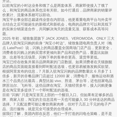
开店。
以前淘宝的小时达业务和饿了么是两套体系，商家即使接入了饿了
么，和淘宝的商品体系也没有关联。如今打通后，品牌商家的销量评
价累计、流量体系都可以联动。
淘宝平台事业部总裁谌伟业曾在内部说，他更看重电商平台与外卖平
台结合之后可能诞生的新模式和新机会，电商的品牌方可以和其线下
的实体分销渠道合作，共同解决淘天的流量见顶、获客成本高等问
题。
2025 年初，绫致集团旗下 JACK JONES、VEROMODA、ONLY 三大
品牌入驻淘宝闪购的前身 “淘宝小时达”。绫致集团电商负责人对《晚
点 LatePost》说，闪购上的商品覆盖全国商场门店产品，更新更全，
消费者在闪购上的购买需求更倾向新产品和趋势产品，覆盖比如旅
游、出差等生活场景。闪购下单的客单价更高、退货率更低。
淘宝已经在收集并展示品牌商家的门店数据。如果消费者在天猫旗舰
店的商品页面能直接看到即时配送选项，也更容易被激发购买欲望。
根据阿里发布的信息，7 月新入驻淘宝闪购的品牌数量比 6 月多了 1
倍多，新开的非餐品牌门店超过 12000 家，消费电子、服饰运动和酒
水三个品类占比最高，典型比如 vivo、胜道、茅台等，还包括家电品
牌苏泊尔、飞科等。这些品牌在淘宝、天猫经营多年，接入闪购更像
是在淘宝里多提供了一个即时配送的选项。
目前 “闪购” 只是淘宝首页上部的一个醒目入口。但如果有足够多的品
牌、商家入驻，淘宝的主信息流有一天也可能掺入 30 分钟送达的商品
选择。7 元配送费可能让餐饮商家肉疼，但对于几百上千元的电子产
品、流行服饰，就是完全可接受的合理成本。
据我们了解，美团内部在反思，他们一手打造的闪电仓策略，是不是