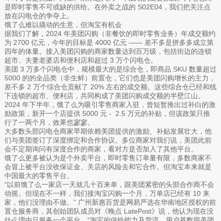
是即时零售不可或缺的供给。在外卖之战的 S02E04，我们把关注点
放在闪电仓的争夺上。
饿了么难以撬动的生意，但淘宝有机会
据我们了解，2024 年美团闪购（非餐饮的即时零售业务）年成交额约
为 2700 亿元，今年的目标是 4000 亿元 —— 差不多是拼多多成立第
四年的体量。接入美团闪购的商家数量达到百万级，包括街边的连锁
超市、夫妻老婆店和便利店和超过 3 万个闪电仓。
美团 3 万多个闪电仓中，规模最大的是综合仓，即商品 SKU 数量超过
5000 的的全品类（非生鲜）前置仓，它们也是美团闪购增长的主力，
差不多 2 万个综合仓贡献了 20% 左右的成交额。这些综合仓已经和线
下连锁的超市、便利店，共同构成了美团闪购成交额的半壁江山。
2024 年下半年，饿了么为吸引零售商家入驻，曾短暂推出过补白的激
励政策，新开一个店提供 5000 元 - 2.5 万元的补贴，但该政策只推
行了一两个月，效果也寥寥。
大多数头部闪电仓商家早期依赖美团提供的激励、补贴发展壮大，他
们与美团签订了深度绑定和合作协议。多位商家对我们说，美团此前
会不定期询问有深度合作的商家，看对方是否加入了其他平台。
饿了么更多被认为是个外卖平台，即时零售订单量有限，多数商家不
会冒上被平台没收保证金、关店的风险去和它合作。但淘宝本来就是
中国最大的零售平台。
“以前饿了么一家店一天就几十百来单，跟美团紧密的头部合作商不会
动摇。但现在不一样，我们接淘宝闪购一个月，万单店已经有 10 来
家，他们没理由不做。” 广州新惠百货是网易严选在华南地区授权的前
置仓服务商，其创始团队成员对《晚点 LatePost》说，他认为现在没
什么理由只服务一个平台。“淘宝的供给能力及货流、用户基数跟美团