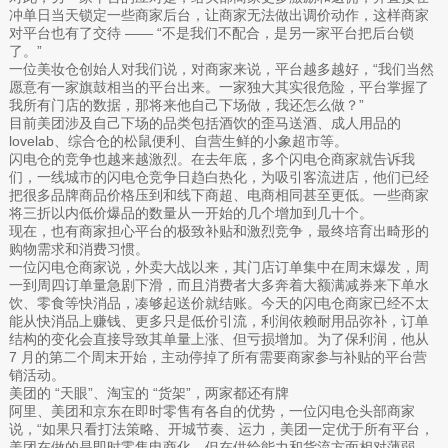
冲单日当天锁定一些商家后台，让商家无法做出调价动作，这样商家
对平台也有了交待 —— “不是我们不配合，是另一家平台把后台锁
了。”
一位美妆仓创始人对我们说，对商家来说，平台越多越好，“我们当然
愿意有一家旗鼓相当的平台出来。一家独大其实很危险，平台掌握了
我所有门店的数据，那将来他自己下场做，我还怎么做？”
目前美团涉及自己下场的品类包括酒饮的歪马送酒、成人用品的
lovelab、综合仓的松鼠便利、自营生鲜的小象超市等。
闪电仓的竞争也越来越激烈。在去年底，多个闪电仓商家就告诉我
们，一线城市的闪电仓竞争日趋白热化，为吸引客流进店，他们已经
把很多品牌商品价格压到和线下商超、电商相同甚至更低。一些商家
将三折以内低价爆品的数量从一开始的几个增加到几十个。
现在，也有商家担心平台的极致补贴和激烈竞争，最终培育出畸形的
购物需求和消费习惯。
一位闪电仓商家说，外卖大战以来，其门店订单集中在周末爆发，周
一到周四订单量急剧下滑，而且消费者大多奔着大额满减券来下单水
饮、零食等快消品，凑够起送价就结账。今天的闪电仓商家已经不太
能从快消品上赚钱、更多只是低价引流，利润依赖耐用品弥补，订单
结构的变化会直接导致其单量上涨、但亏损增加。为了保利润，他从
7 月的第二个周末开始，主动停掉了所有需要商家参与补贴的平台营
销活动。
美团的 “天眼”、淘宝的 “货架”，两家都还有牌
阿里、美团和京东在即时零售有各自的优势，一位闪电仓头部商家
说，“如果只看打法策略、开城节奏、运力，美团一定优于所有平台，
美团在做的是即时零售电商化，但在供给能力和货流方面相对薄弱。