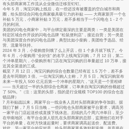
有头部商家将工作流从企业微信迁移至钉钉。
今年 5 月，淘宝闪购上线后，在一些还没有被覆盖的空白城市和商
圈，给头部综合闪电仓商家极具吸引力的补贴 —— 大商家新开一个仓
补贴 5 万元，小商家补贴 3 万元，差不多相当于一个闪电仓 1 - 2 个
月的利润。
美团的闪电仓商家中，与平台绑定最深的主要是两类：一类是美团在
特定区域合作开设的闪电仓品牌 “松鼠便利店”，接近自营；另一类是
与美团深度合作的闪电仓品牌，典型比如小柴购，美团给予选品、经
营、流量等扶持。
2024 年 3 月，小柴购曾到饿了么上开店，但 1 个多月就下线了。今
年 6 月，小柴购用 “全好佳” 的名字上线淘宝闪购，7 月 12 日，第二
个冲单星期六，小柴购所有门店在淘宝闪购的日单量超过 10 万单，接
近其全渠道的三成。
截至 7 月 12 日，淘宝闪购的综合仓数量已经有近 1.5 万个，差不多
是去年同期的 3 倍。一位淘宝闪购人士称，7 月 5 日，淘宝闪购宣布
未来一年投入 500 亿元后第一个冲单的星期六，“这天是一个里程碑
—— 当天超过一半的头部综合仓商家，订单来自淘宝闪购的份额超过
了 50%。”（注：这里的头部，指的是行业规模 TOP100 的综合仓连
锁品牌）
7 月补贴战以来，两家平台一线业务人员对头部商家的争夺加剧。据
我们了解，7 月 5 日当晚，一些闪电仓头部商家被平台要求，调高另
一家平台门店起送价或直接下线休息。后续的几个周六冲单日，至少
在华南地区，有平台会派人驻扎在头部商家的总部，监测他们在对手
平台的单量，在对方快速起量时，要求商家调高起送价、配送费。
对此，另一家平台的应对是，给头部商家更多激励和返佣，并直接在