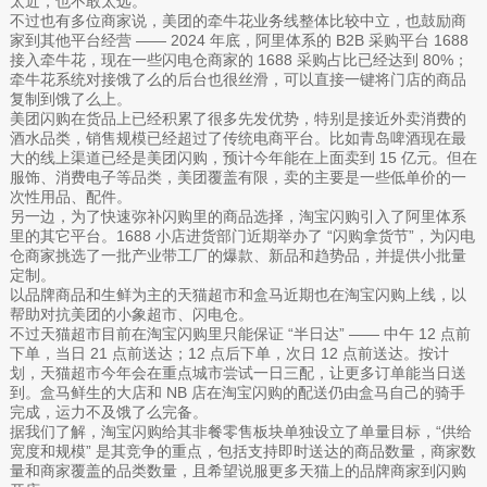
太近，也不敢太远。
不过也有多位商家说，美团的牵牛花业务线整体比较中立，也鼓励商
家到其他平台经营 —— 2024 年底，阿里体系的 B2B 采购平台 1688
接入牵牛花，现在一些闪电仓商家的 1688 采购占比已经达到 80%；
牵牛花系统对接饿了么的后台也很丝滑，可以直接一键将门店的商品
复制到饿了么上。
美团闪购在货品上已经积累了很多先发优势，特别是接近外卖消费的
酒水品类，销售规模已经超过了传统电商平台。比如青岛啤酒现在最
大的线上渠道已经是美团闪购，预计今年能在上面卖到 15 亿元。但在
服饰、消费电子等品类，美团覆盖有限，卖的主要是一些低单价的一
次性用品、配件。
另一边，为了快速弥补闪购里的商品选择，淘宝闪购引入了阿里体系
里的其它平台。1688 小店进货部门近期举办了 “闪购拿货节”，为闪电
仓商家挑选了一批产业带工厂的爆款、新品和趋势品，并提供小批量
定制。
以品牌商品和生鲜为主的天猫超市和盒马近期也在淘宝闪购上线，以
帮助对抗美团的小象超市、闪电仓。
不过天猫超市目前在淘宝闪购里只能保证 “半日达” —— 中午 12 点前
下单，当日 21 点前送达；12 点后下单，次日 12 点前送达。按计
划，天猫超市今年会在重点城市尝试一日三配，让更多订单能当日送
到。盒马鲜生的大店和 NB 店在淘宝闪购的配送仍由盒马自己的骑手
完成，运力不及饿了么完备。
据我们了解，淘宝闪购给其非餐零售板块单独设立了单量目标，“供给
宽度和规模” 是其竞争的重点，包括支持即时送达的商品数量，商家数
量和商家覆盖的品类数量，且希望说服更多天猫上的品牌商家到闪购