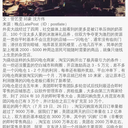
文：管艺雯 邱豪 沈方伟
来源：晚点LatePost（ID：postlate）
外卖大战经过了四周，社交媒体上能看到的更多是被订单压倒的奶茶
店、100 个没太多人要的冰激淋礼品券，但双方争夺更为激烈的资源
是一类你平时基本不会注意到的店铺——“闪电仓”，通常没有临街门
面，潜伏在背街暗铺、地库甚至居民楼里，占地几百平米，简单的货
架上堆满 2000 - 5000 种周边居民可能随时需要的商品，就像只做线
上生意的杂货店。
为撬动这样的头部闪电仓商家，淘宝闪购开出了极具吸引力的条件：
在一些还没覆盖的空白城市和商圈，开店激励高达 3 - 5 万元，差不多
是一个闪电仓 1 - 2 个月的利润，每单还有额外奖励。平台冲单下，有
闪电仓商家接淘宝闪购一个月，万单店就已经有 10 来家，这让原本已
利润微薄的闪电仓老板们看到了新希望。
闪电仓是过去五年来，美团即时零售团队多轮尝试后找到最适合即时
零售的店铺形态，以软件管理库存，房租低廉，大多由第三方商家经
营。到了 2024 年 10 月的即时零售大会，美团闪购负责人肖昆宣布美
团闪电仓已有 3 万个，并计划在之后三年扩充至 10 万个。
最近的两个周六（7 月 19 日、26 日），淘宝闪购宣布其日订单量都
超过了 9000 万单。据我们了解，美团这两天的日订单量在 1.2 亿单
以上，双方差距基本稳定在 3000 万单。其中的 “闪购” 订单（非餐饮
的即时零售商品），淘宝在 1500 万单左右，美团在 2000 万单左右。
即时零售是美团、阿里、京东进入同一个战场的主要原因。闪电仓则