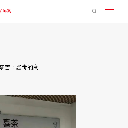
者关系
，奈雪：恶毒的商