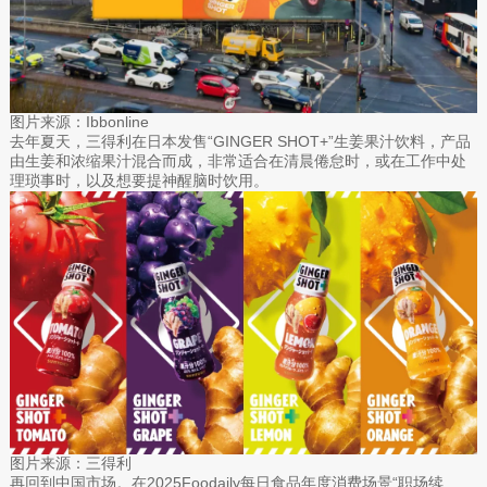
图片来源：Ibbonline
去年夏天，三得利在日本发售“GINGER SHOT+”生姜果汁饮料，产品
由生姜和浓缩果汁混合而成，非常适合在清晨倦怠时，或在工作中处
理琐事时，以及想要提神醒脑时饮用。
图片来源：三得利
再回到中国市场。在2025Foodaily每日食品年度消费场景“职场续