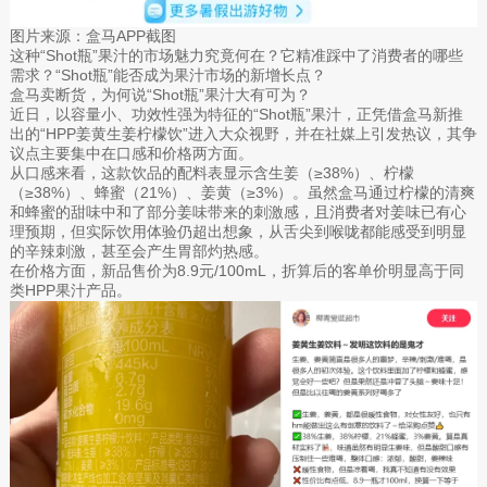
图片来源：盒马APP截图
这种“Shot瓶”果汁的市场魅力究竟何在？它精准踩中了消费者的哪些
需求？“Shot瓶”能否成为果汁市场的新增长点？
盒马卖断货，为何说“Shot瓶”果汁大有可为？
近日，以容量小、功效性强为特征的“Shot瓶”果汁，正凭借盒马新推
出的“HPP姜黄生姜柠檬饮”进入大众视野，并在社媒上引发热议，其争
议点主要集中在口感和价格两方面。
从口感来看，这款饮品的配料表显示含生姜（≥38%）、柠檬
（≥38%）、蜂蜜（21%）、姜黄（≥3%）。虽然盒马通过柠檬的清爽
和蜂蜜的甜味中和了部分姜味带来的刺激感，且消费者对姜味已有心
理预期，但实际饮用体验仍超出想象，从舌尖到喉咙都能感受到明显
的辛辣刺激，甚至会产生胃部灼热感。
在价格方面，新品售价为8.9元/100mL，折算后的客单价明显高于同
类HPP果汁产品。