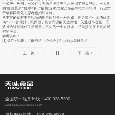
中式养生热潮，已经在过去两年里将养生水推到了潮头浪尖。当大量
的“红豆薏米”“红枣枸杞”“酸梅汤”概念被众多品牌推向市场时，行业对
于破解同质化的思考也始终未停。
从丰富的食材中寻找新的组合固然是一种思路，但更换养生水的载体
为“Shot瓶”果汁，既保留了药食同源的天然属性，又通过小容量、高
效补给适配现代生活场景，不失为一个在技术、品类接受度上更加现
实的考量。
参考资料：
[1] 饮料+功能，可能有这几个机会 | Foodaily每日食品
上一篇
下一篇
全国统一服务热线：400 028 5300
自动语音服务时间为晚20:00至次日早9:00。
总机服务热线 ：028-82808188