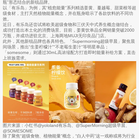
瓶”形态结合的新锐品牌。
以「有乐岛」为例，其“植愈能量”系列精选姜黄、蔓越莓、甜菜根等超
级食材，主打天然植物能量概念，并在瓶身暗示了各款饮料的不同功
效。
近日，有乐岛还尝试将欧美超级食物和三伏天中式养生概念做结合，
成功打造出本土化的消费场景。目前，姜黄饮单品全网销量突破2000
万瓶，并成功进驻北京、上海两地MUJI无印良品门店。
此外，其他新锐品牌也各具特色。「Supermorning超级早晨」聚焦晨
间场景，推出“生姜柠檬汁”“不老莓生姜汁”等明星单品；
「somesome」则通过30mL高浓缩配方打造即时能量补给方案，直击
上班族需求。
图片来源：小红书@yololand有乐岛、@SuperMorning超级早晨、
@SOMESOME
除了聚焦“超级食物、植物能量”概念，“白人中药”这一戏称或将为行业