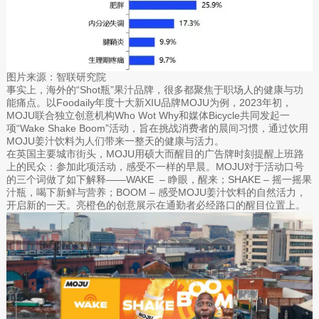
图片来源：智联研究院
事实上，海外的“Shot瓶”果汁品牌，很多都聚焦于职场人的健康与功
能痛点。以Foodaily年度十大新XIU品牌MOJU为例，2023年初，
MOJU联合独立创意机构Who Wot Why和媒体Bicycle共同发起一
项“Wake Shake Boom”活动，旨在挑战消费者的晨间习惯，通过饮用
MOJU姜汁饮料为人们带来一整天的健康与活力。
在英国主要城市街头，MOJU用硕大而醒目的广告牌时刻提醒上班路
上的民众：参加此项活动，感受不一样的早晨。MOJU对于活动口号
的三个词做了如下解释——WAKE – 睁眼，醒来；SHAKE – 摇一摇果
汁瓶，喝下新鲜与营养；BOOM – 感受MOJU姜汁饮料的自然活力，
开启新的一天。亮橙色的创意展示在通勤者必经路口的醒目位置上。