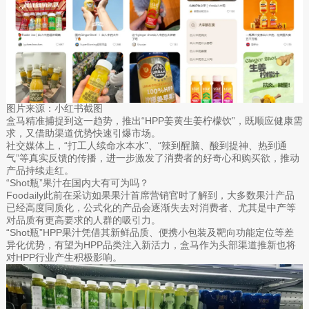
图片来源：小红书截图
盒马精准捕捉到这一趋势，推出“HPP姜黄生姜柠檬饮”，既顺应健康需
求，又借助渠道优势快速引爆市场。
社交媒体上，“打工人续命水本水”、“辣到醒脑、酸到提神、热到通
气”等真实反馈的传播，进一步激发了消费者的好奇心和购买欲，推动
产品持续走红。
“Shot瓶”果汁在国内大有可为吗？
Foodaily此前在采访如果果汁首席营销官时了解到，大多数果汁产品
已经高度同质化，公式化的产品会逐渐失去对消费者、尤其是中产等
对品质有更高要求的人群的吸引力。
“Shot瓶”HPP果汁凭借其新鲜品质、便携小包装及靶向功能定位等差
异化优势，有望为HPP品类注入新活力，盒马作为头部渠道推新也将
对HPP行业产生积极影响。