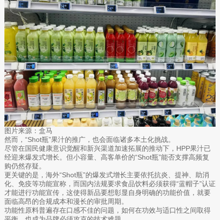
图片来源：盒马
然而，“Shot瓶”果汁的推广，也会面临诸多本土化挑战。
尽管在国民健康意识觉醒和新兴渠道加速拓展的推动下，HPP果汁已
经迎来爆发式增长。但小容量、高客单价的“Shot瓶”能否支撑高频复
购仍然存疑。
更关键的是，海外“Shot瓶”的爆发式增长主要依托抗炎、提神、助消
化、免疫等功能宣称，而国内法规要求食品饮料必须获得“蓝帽子”认证
才能进行功能宣传，这使得新品要想彰显自身明确的功能价值，就要
面临高昂的合规成本和漫长的审批周期。
功能性原料普遍存在口感不佳的问题，如何在功效与适口性之间取得
平衡，也成为品牌必须攻克的技术难题。