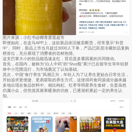
图片来源：小红书@椰青爱逛超市
即便如此，在盒马APP上，这款新品依旧被卖断货，经常显示“补货
中”。同时，新品上市当月超过3000人下单，产品已跃居冷藏饮品复购
榜首位，充分展现了消费者的尝鲜热情。
这支巴掌大小的饮品能迅速走红，背后是多重因素的共同推动。
首先，在国内，被称为“白人中药”的“Shot瓶”果汁已在留学生等年轻群
体中小范围流行，为市场奠定了认知基础。
其次，中国“食疗养生”风潮正兴，年轻人为了让养生更贴合日常生活，
开始追求更便捷、更易获取的养生方式，这使得药食同源成分越来越
多地出现在食品饮料中。相比枸杞、红枣等明星养生食材，生姜虽然
仍属小众，但凭借其驱寒暖身的功效，已逐渐积累起一定的养生认
知。