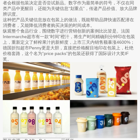
者会根据包装决定是否尝试新品。数字作为最简单的符号，不仅在同
类产品中更醒目，还能为关键信息“划重点”，传递产品价值、放大品牌
辨识度。
这种把产品关键信息放在包装上的做法，既能帮助品牌快速匹配潜在
消费者，又能降低消费者购买决策的时间成本。
纵观整个食品行业，围绕数字进行营销创新的案例比比皆是。法国
Intermarche超市有一款“时间”橙汁，将生产时间精确到分钟印在包装
上，重新定义了鲜榨果汁的新鲜度，上市三天内销售额暴涨4600%；
德国折扣超市Penny更是大胆，直接把价格醒目地印在包装上，杜绝
价格套路，这个名为“price packs”的包装还获得了国际设计大奖IF
奖。