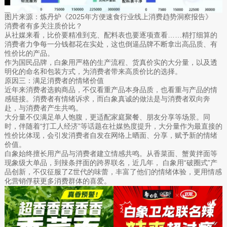
图片来源：炼丹炉《2025年方便速食行业线上消费趋势洞察报告》
消费者有多关注质价比？
从社媒来看，比价要精准到克、配料表也要逐项查看……精打细算的
消费者力争每一分钱都花在实处，这也倒逼品牌不断拿出高品质、有
性价比的产品。
作为国民品牌，白象用严格的生产流程、货真价实的大分量，以及透
明化的命名和包装方式，为消费者带来高质价比的选择。
原因三：满足消费者的情绪价值
近年来消费者选购商品，不仅看重产品本身品质，也看重与产品的情
感链接。消费者有情绪诉求，而白象真诚的做法是与消费者双向奔
赴，与消费者产生共鸣。
大分量不仅满足单人饱腹，更适配家庭聚餐、朋友分享等场景。同
时，伴随着“打工人经济”等话题在社媒热度提升，大分量作为最直接的
性价比体现，会引发消费者自发在网络上晒面、分享，赋予新的情绪
价值。
白象始终擅长用产品与消费者建立情感共鸣。从香菜面、蟹黄拌面等
现象级大单品，到辣条拌面的跨界联名，近几年， 白象用“破圈式”产
品创新，不仅征服了Z世代的味蕾，丰富了他们的情绪体验，更用情感
化营销俘获更多消费群体的喜爱。