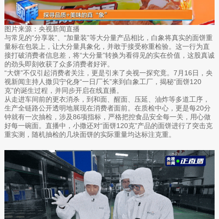
图片来源：央视新闻直播
与常见的“分享装”、“加量装”等大分量产品相比，白象将真实的面饼重
量标在包装上，让大分量具象化，并敢于接受称重检验。这一行为直
接打破消费者信息差，将“大分量”转换为看得见的实在价值，这股真诚
的劲头即刻收获了众多消费者好评。
“大饼”不仅引起消费者关注，更是引来了央视一探究竟。7月16日，央
视新闻主持人撒贝宁化身“一日厂长”来到白象工厂，揭秘“面饼120
克”的诞生过程，并同步开启在线直播。
从走进车间前的更衣消杀，到和面、醒面、压延、油炸等多道工序，
生产全链路公开透明地展现在消费者面前。在质检中心，更是每20分
钟就有一次抽检，涉及86项指标，严格把控食品安全每一关，用心做
好每一碗面。直播中，小撒还对“面饼120克”产品的面饼进行了突击克
重实测，随机抽检的几块面饼的实际重量均达标注克重。