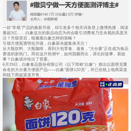
一款“常规”产品的焕新升级，却引发多个相关词条登上微博热搜，阅读
量超3亿……白象这次的新品动态为何会吸引消费者乃至央视的高度关
注？升级背后，暗藏着白象怎样的策略？
引领方便面透明化升级，白象获央媒集体关注！
从大瓶饮料、大瓶咖啡，再到大包零食、速食，“大分量”正在成为食品
赛道的新热门。而在这片热潮中，如何脱颖而出，讲出好故事、新故
事？白象或许给出了答案。
6月29日，白象食品股份有限公司（以下简称“白象”）推出以面饼克重
命名的大分量方便面产品——白象“面饼120克”，并已在线上电商渠道
和线下商超渠道开售。