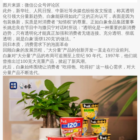
图片来源：微信公众号评论区
此外，新华社、人民日报、中新社等央媒也纷纷发文报道，称其透明
化引领大分量新趋势。白象能获得如此广泛的正向认可，表面是因为
包装焕新，实质是对消费者 “知情权”的尊重。正如白象食品集团董事
长姚忠良在节目中与撒贝宁对话时所说：“透明化是一种重要的新消费
趋势，只有透明化才能真正加强和消费者无缝连接。充分透明、彻底
透明，就是白象‘面饼120克’的做法。”
回归本质，消费需求下的泡面革命
回顾白象的发展历程，“大分量”产品的创新开发一直走在行业前列。
白象对“大分量”产品的布局可追溯至上世纪 90 年代。1997年，他们就
曾推出过100克大克重产品，掀起了新风潮。
此后，白象始终围绕让消费者 “吃得饱、吃得好” 这一核心需求，对大
分量产品不断迭代。