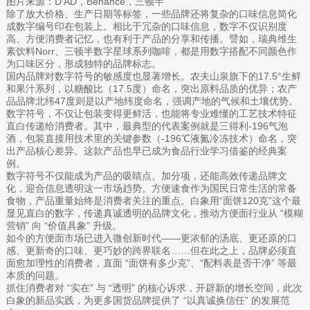
图片来源：D AD，Behance，三顿半
除了放大价格、生产日期等标签，一些品牌还将复杂的口味信息简化
成数字编号印在包装上。相比于冗杂的口味信息，数字不仅识别度
高、方便消费者记忆，也有利于产品的分享和传播。譬如，瑞典维生
素饮料Norr、三顿半数字星球系列咖啡，都是用数字搭配不同颜色作
为口味区分，形成独特的品牌标志。
国内品牌对数字符号的敏感度也显著增长。农夫山泉旗下的17.5°生鲜
和果汁系列，以糖酸比（17.5度）命名，突出原料品质的优异；农产
品品牌北纬47度则是以产地纬度命名，强调产地的气候和土壤优势。
数字符号，不仅让包装变得更鲜活，也能将专业难懂的工艺技术特征
直白传递给消费者。其中，最典型的代表案例就是三得利-196气泡
酒，包装直接用技术里的关键参数（-196℃液氮冷冻技术）命名，突
出产品核心差异。这款产品也早已成为食品行业学习借鉴的经典案
例。
数字符号不仅能成为产品的吸睛点、加分项，还能高效传递品牌文
化，迎合信息透明这一市场趋势。方便速食作为国民日常生活的常备
食物，产品重量始终是消费者关注的重点。白象用“面饼120克”这个最
显见直白的数字，传递真诚透明的品牌文化，推动方便面行业从 “模糊
营销” 向 “价值具象” 升级。
如今的方便面市场已进入微创新时代——更浓郁的汤底、更还原的口
感、更新奇的口味、更巧妙的跨界联名……但在此之上，品牌必须直
面愈加理性的消费者，直面 “面饼有多少克”、“配料表是否干净” 等最
本质的问题。
抓住消费者对 “实在” 与 “透明” 的核心诉求，开辟新的增长空间，此次
白象的新品实践，为更多国货品牌提供了 “以真诚换信任” 的发展范