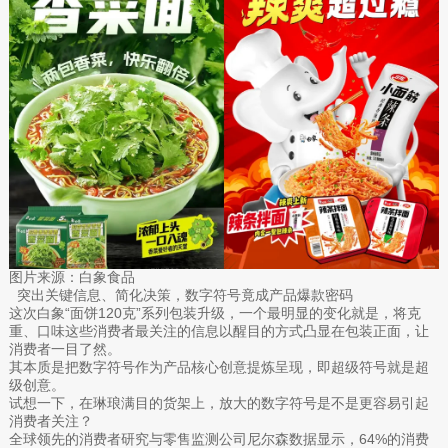
图片来源：白象食品
突出关键信息、简化决策，数字符号竟成产品爆款密码
这次白象“面饼120克”系列包装升级，一个最明显的变化就是，将克
重、口味这些消费者最关注的信息以醒目的方式凸显在包装正面，让
消费者一目了然。
其本质是把数字符号作为产品核心创意提炼呈现，即超级符号就是超
级创意。
试想一下，在琳琅满目的货架上，放大的数字符号是不是更容易引起
消费者关注？
全球领先的消费者研究与零售监测公司尼尔森数据显示，64%的消费