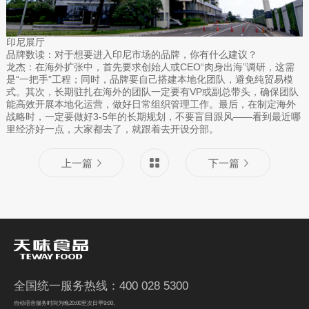
印尼展厅
品牌数读：对于想要进入印尼市场的品牌，你有什么建议？
龙杰：在海外扩张中，首先要求创始人或CEO“肉身出海”调研，这需
是“一把手”工程；同时，品牌要自己搭建本地化团队，避免纯贸易模
式。其次，长期驻扎在海外的团队一定要有VP或副总带头，确保团队
能高效开展本地化运营，做好日常组织管理工作。最后，在制定海外
战略时，一定要做好3-5年的长期规划，不要盲目跟风——看到最近哪
里经济好一点，大家都去了，就跟着去开设分部。
上一篇
下一篇
全国统一服务热线：400 028 5300
自动语音服务时间为晚20:00至次日早9:00。