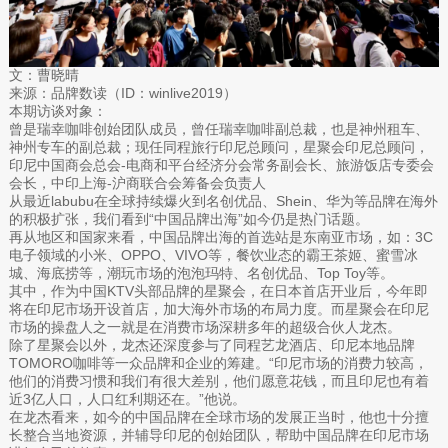
文：曹晓晴
来源：品牌数读（ID：winlive2019）
本期访谈对象：
曾是瑞幸咖啡创始团队成员，曾任瑞幸咖啡副总裁，也是神州租车、
神州专车的副总裁；现任同程旅行印尼总顾问，星聚会印尼总顾问，
印尼中国商会总会-电商和平台经济分会常务副会长、旅游饭店专委会
会长，中印上海-沪商联合会筹备会负责人
从最近labubu在全球持续爆火到名创优品、Shein、华为等品牌在海外
的积极扩张，我们看到“中国品牌出海”如今仍是热门话题。
再从地区和国家来看，中国品牌出海的首选站是东南亚市场，如：3C
电子领域的小米、OPPO、VIVO等，餐饮业态的霸王茶姬、蜜雪冰
城、海底捞等，潮玩市场的泡泡玛特、名创优品、Top Toy等。
其中，作为中国KTV头部品牌的星聚会，在日本首店开业后，今年即
将在印尼市场开设首店，加大海外市场的布局力度。而星聚会在印尼
市场的操盘人之一就是在消费市场深耕多年的超级合伙人龙杰。
除了星聚会以外，龙杰还深度参与了同程艺龙酒店、印尼本地品牌
TOMORO咖啡等一众品牌和企业的筹建。“印尼市场的消费力较高，
他们的消费习惯和我们有很大差别，他们愿意花钱，而且印尼也有着
近3亿人口，人口红利期还在。”他说。
在龙杰看来，如今的中国品牌在全球市场的发展正当时，他也十分擅
长整合当地资源，并辅导印尼的创始团队，帮助中国品牌在印尼市场