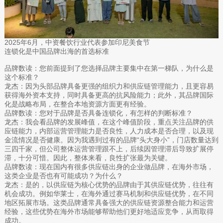
2025年6月，中资餐饮行业代表参加印尼美食节
连锁化是中国品牌出海的首选标准
品牌数读：您前面提到了您选择品牌主要集中在第一梯队，为什么是
这个标准？
龙杰：因为头部品牌具备更强的组织力和供应链管理能力，且更容易
获得海外资本支持，同时具备更高的抗风险能力；此外，其品牌国际
化是战略布局，在整合本地资源方面更有经验。
品牌数读：您对于品牌是否具备连锁化，有怎样的判断标准？
龙杰：我会看品牌的发展峰值，在这个峰值阶段，重点关注品牌的供
应链能力，内部运营管理能力是否良性，人力成本是否合理，以及现
金流情况是否健康。因为我遇到过有的品牌“头大身小”，门店数量达到
三四千家，但公司整体运营管理跟不上，后续因管理滞后导致扩展停
滞，十分可惜。因此，整体来看，良性扩张最为关键。
品牌数读：现在国内有很多供应链出身的企业做品牌，在海外市场，
这类企业是否也有可能成功？为什么？
龙杰：是的，以供应链为核心优势的品牌由于其供应链优势，往往有
机会成功。例如华莱士，在海外通过赛马机制和供应链优势，在不同
地区拓展市场。这类品牌通常具备强大的供应链资源整合能力和运营
经验，这些优势在海外市场能够帮助他们更好地适应竞争，从而取得
成功。