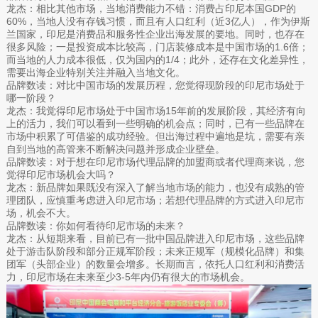
龙杰：相比其他市场，当地消费能力不错：消费占印尼本国GDP的
60%，当地人没有存钱习惯，而且有人口红利（近3亿人），作为伊斯
兰国家，印尼是消费品和服务性企业出海发展的要地。同时，也存在
很多风险；一是投资成本比较高，门店装修成本是中国市场的1.6倍；
而当地的人力成本很低，仅为国内的1/4；此外，还存在文化差异性，
需要出海企业特别关注并融入当地文化。
品牌数读：对比中国市场的发展历程，您觉得现阶段的印尼市场处于
哪一阶段？
龙杰：我觉得印尼市场处于中国市场15年前的发展阶段，其经济有向
上的活力，我们可以看到一些明确的机会点；同时，已有一些品牌在
市场中积累了可借鉴的成功经验。但出海过程中遍地是坑，需要有亲
自到当地的高管来不断解决问题并形成企业壁垒。
品牌数读：对于想在印尼市场代理品牌的加盟商或者代理商来说，您
觉得印尼市场机会大吗？
龙杰：新品牌如果既没有深入了解当地市场的能力，也没有成熟的管
理团队，应慎重考虑进入印尼市场；若想代理品牌的方式进入印尼市
场，机会不大。
品牌数读：你如何看待印尼市场的未来？
龙杰：从短期来看，目前已有一批中国品牌进入印尼市场，这些品牌
处于游击队阶段和部分正规军阶段；未来正规军（规模化品牌）和集
团军（头部企业）的数量会增多。长期而言，依托人口红利和消费活
力，印尼市场在未来至少3-5年内仍有很大的市场机会。