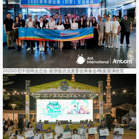
2025印尼中国商会总会-旅游饭店业麦委会筹备会/晚宴圆满收官