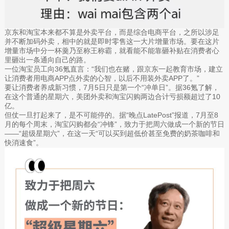
京东和淘宝本来都不算是外卖平台，而是综合电商平台，之所以涉足
并不断加码外卖，相中的就是即时零售这一大片增量市场。要在这片
增量市场中分一杯羹乃至称王称霸，就看能不能靠砸补贴在消费者心
里砸出一条通向自己的路。
一位淘宝员工向36氪直言：“我们也在赌，跟京东一起教育市场，建立
让消费者用电商APP点外卖的心智，以后不用装外卖APP了。”
要让消费者养成新习惯，7月5日只是第一个“冲单日”。据36氪了解，
在这个普通的星期六，美团外卖和淘宝闪购两边合计亏损额超过了10
亿。
但仗一旦打起来了，是不可能停的。据“晚点LatePost”报道，7月至8
月的每个周末，淘宝闪购都会“冲锋”，致力于把周六做成一个新的节日
——“超级星期六”，在这一天“可以买到超低价甚至免费的奶茶咖啡和
快消速食”。