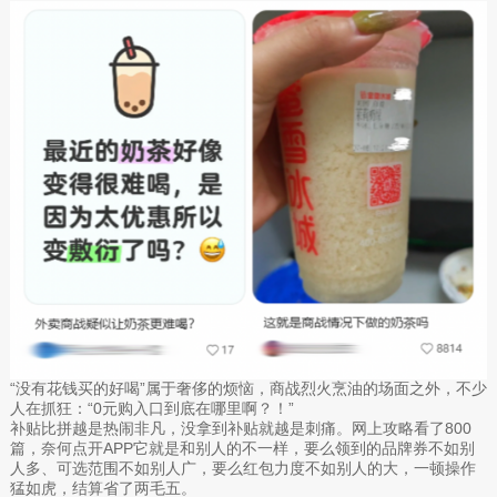
“没有花钱买的好喝”属于奢侈的烦恼，商战烈火烹油的场面之外，不少
人在抓狂：“0元购入口到底在哪里啊？！”
补贴比拼越是热闹非凡，没拿到补贴就越是刺痛。网上攻略看了800
篇，奈何点开APP它就是和别人的不一样，要么领到的品牌券不如别
人多、可选范围不如别人广，要么红包力度不如别人的大，一顿操作
猛如虎，结算省了两毛五。