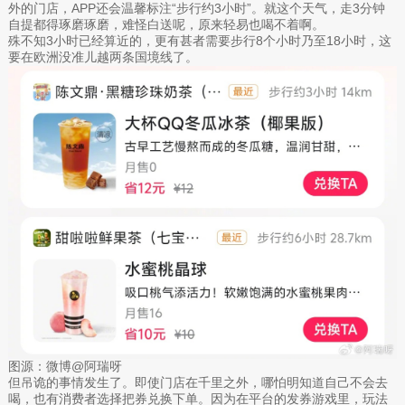
外的门店，APP还会温馨标注“步行约3小时”。就这个天气，走3分钟
自提都得琢磨琢磨，难怪白送呢，原来轻易也喝不着啊。
殊不知3小时已经算近的，更有甚者需要步行8个小时乃至18小时，这
要在欧洲没准儿越两条国境线了。
图源：微博@阿瑞呀
但吊诡的事情发生了。即使门店在千里之外，哪怕明知道自己不会去
喝，也有消费者选择把券兑换下单。因为在平台的发券游戏里，玩法