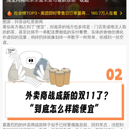
图源：抖音@红星新闻
看似各方都占到了“便宜”，但诡异的地方也多得是：门店里成堆没人取
的奶茶、甚至比骑手一单配送费都低的实付餐费。实体的食物仿佛化
作虚拟的流量，倒掉扔掉就像划掉一串数字一样简单。你感到一丝空
虚。
轰轰烈烈的外卖商战前阵子似乎已经要偃旗息鼓、回归常态，没想到