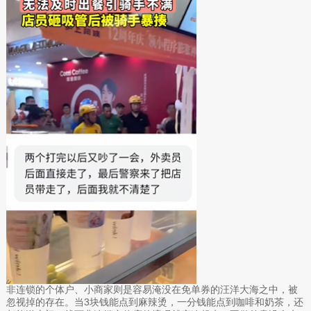
非连锁的个体户、小商家则是容易淹没在免单券的汪洋大海之中，被
忽视掉的存在。当3块钱能点到麻辣烫，一分钱能点到咖啡和奶茶，还