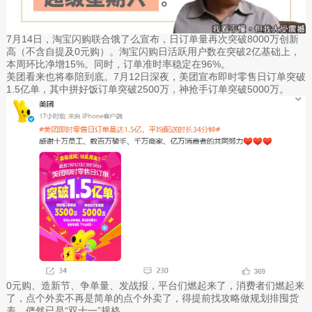
7月14日，淘宝闪购联合饿了么宣布，日订单量再次突破8000万创新
高（不含自提及0元购）。淘宝闪购日活跃用户数在突破2亿基础上，
本周环比净增15%。同时，订单准时率稳定在96%。
美团看来也将奉陪到底。7月12日深夜，美团宣布即时零售日订单突破
1.5亿单，其中拼好饭订单突破2500万，神抢手订单突破5000万。
0元购、造新节、争单量、发战报，平台们燃起来了，消费者们燃起来
了，点个外卖不再是简单的点个外卖了，得提前找攻略做规划排囤货
表，俨然已是“双十一”规格。