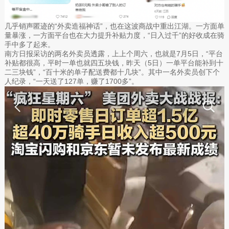
几乎销声匿迹的“外卖造福神话”，也在这波商战中重出江湖。一方面单
量暴涨，一方面平台也在大力提升补贴力度，“日入过千”的好收成在骑
手中多了起来。
南方日报采访的两名外卖员透露，上上个周六，也就是7月5日，“平台
补贴都很高，平时一单也就四五块钱，昨天（5日）一单平台能补到十
二三块钱”，“百十米的单子配送费都十几块”。其中一名外卖员创下个
人纪录，“一天送了127单，赚了1700多”。