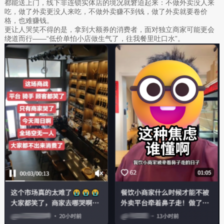
都能送上门，线下非连锁实体店的境况就窘迫起来：不做外卖没人来
吃，做了外卖更没人来吃，不做外卖赚不到钱，做了外卖就要卷价
格，也难赚钱。
更让人哭笑不得的是，拿到大额券的消费者，面对独立商家可能更会
绕道而行——“低价单怕小店做生气了，往我餐里吐口水”。