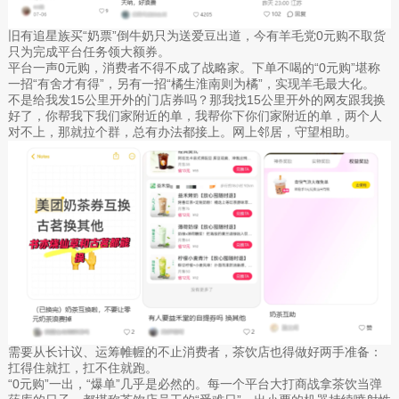
旧有追星族买“奶票”倒牛奶只为送爱豆出道，今有羊毛党0元购不取货
只为完成平台任务领大额券。
平台一声0元购，消费者不得不成了战略家。下单不喝的“0元购”堪称
一招“有舍才有得”，另有一招“橘生淮南则为橘”，实现羊毛最大化。
不是给我发15公里开外的门店券吗？那我找15公里开外的网友跟我换
好了，你帮我下我们家附近的单，我帮你下你们家附近的单，两个人
对不上，那就拉个群，总有办法都接上。网上邻居，守望相助。
需要从长计议、运筹帷幄的不止消费者，茶饮店也得做好两手准备：
扛得住就扛，扛不住就跑。
“0元购”一出，“爆单”几乎是必然的。每一个平台大打商战拿茶饮当弹