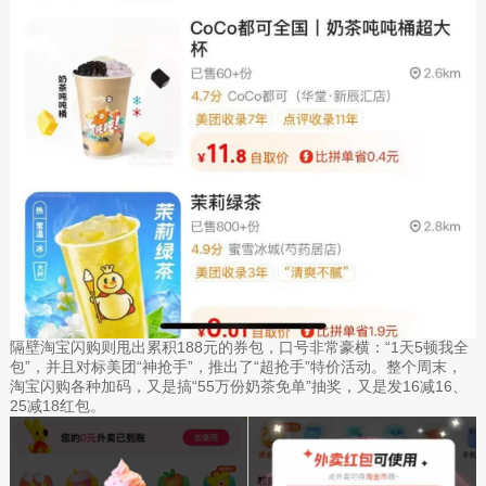
隔壁淘宝闪购则甩出累积188元的券包，口号非常豪横：“1天5顿我全
包”，并且对标美团“神抢手”，推出了“超抢手”特价活动。整个周末，
淘宝闪购各种加码，又是搞“55万份奶茶免单”抽奖，又是发16减16、
25减18红包。