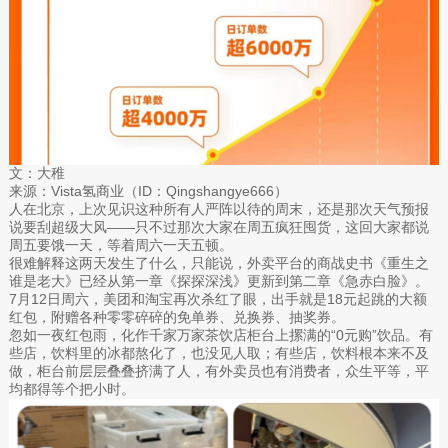
文：大稚
来源：Vista氢商业（ID：Qingshangye666）
人在北京，上次见识这种所有人严阵以待的周末，还是那次天气预报
说要刮超级大风——只不过那次大家在周五疯狂囤货，这回大家都说
周五要饿一天，等着周六一天五顿。
很难解释这两天发生了什么，只能说，外卖平台的商战史书《重生之
谁是老大》已经从第一章《探探深浅》更新到第二章《急赤白脸》。
7月12日周六，美团和淘宝再次杀红了眼，出手就是18元起跳的大额
红包，附赠各种零零碎碎的免单券、兑换券、抽奖券。
忽如一夜红包雨，化作千家万家茶饮店柜台上摞满的“0元购”饮品。有
些店，饮料里的冰都熬化了，也没见人取；有些店，饮料根本来不及
做，柜台前层层叠叠挤满了人，有外卖员也有消费者，众生平等，平
均都得等个把小时。