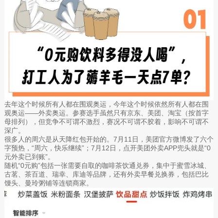
去年这个时候所有人都在围观奥运，今年这个时候依然所有人都在围
观奥运——外卖奥运。参赛选手虽然只有京东、美团、淘宝（按首字
母排列），但竞争不可谓不激烈，赛况不可谓不胶着，影响不可谓不
深广。
很多人的周六是从天降红包开始的。7月11日，美团官方微博发了六个
字预热，“周六，快乐继续”；7月12日，点开美团外卖APP兜头就是“0
元外卖已到账”。
随机“0元购”包括一张需要自取的咖啡茶饮通兑券，集中于蜜雪冰城、
古茗、茶百道、瑞幸、库迪等品牌，还有外卖早餐兑换券，包括巴比
馒头、曼玲粥铺等连锁商家。