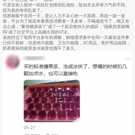
可是也有人面对一轮轮红包雨胡乱地拍，疑似失去所有力气和手段。
因为真的有些乱套了。
优惠都集中在同一天，是让人力不从心的一大原因。商战一波一波
来，平台为了推高单量诱惑消费者一天多单，不喝感觉亏了，喝又有
点心虚，“要得糖尿病了”成了一个延宕格外久的感叹，“隔夜奶茶能喝
吗”成了社交平台上高频出现的讨论。
虽然经过了电商平台多年的调教，购物需求集中在同一天爆发这件事
已经不新鲜，但是纸巾能囤、卫生巾能囤，3C用品、美护用品能囤，
奶茶黄焖鸡就算放冰箱里也囤不了多久。