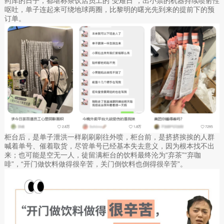
药库的日子，都堪称茶饮店员工的“受难日”，出小票的机器持续喷射性
呕吐，单子连起来可绕地球两圈，比黎明的曙光先到来的提前下的预
订单。
柜台后，是单子泄洪一样刷刷刷往外喷，柜台前，是挤挤挨挨的人群
喊着单号、催着取货，尽管单号已经基本失去意义，因为根本找不出
来；也可能是空无一人，徒留满柜台的饮料最终沦为“弃茶”“弃咖
啡”，“开门做饮料做得很辛苦，关门倒饮料也倒得很辛苦”。