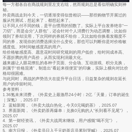
每一方都各自在商战规则里左支右绌，然而规则总是看似明确实则神
秘。
外卖商战走到今天，一切逐渐变得似曾相识——那些购物节开展过的
服从性测试，想起来了，都想起来了。
让不同人付不同的钱，是平台惯用的招数了。实际上平台发券绝非“一
刀切”，而是会分“人群包”，还会针对个人消费行为动态调整，比如你
领到了券却没用，下次同样的券就不给你，又比如给你换着发额度不
同的券，发现你的消费选择没什么变化，那也可以判断你是对价格敏
感度低、对时间敏感度高的用户。
给价格敏感度高、愿意花时间研究规则的用户低价，给时间成本高、
不愿折腾的用户高价，从而实现利润最大化。
越来越让人眼花缭乱的各种子页面、分会场、互动游戏、积分兑换，
则属于“价格混淆”，制造出“看起来很便宜”的印象，实际上横向对比价
格却很困难。
与此同时，商战的声势浩大在提升平台日活，日益复杂的规则在延长
用户的停留时间。
参考资料：
1.36氪未来消费，《外卖史上最激昂24小时：2亿「天量」订单的诞生
｜深氪》，2025.07
2. 蓝鲸新闻，《外卖大战白热化，今天0元喝奶茶》，2025.07
3. 界面新闻，《外卖奶茶再爆单：兑换0元购的人“长到看不见尾”》，
2025.07
4. 第一财经资讯，《外卖大战周末继续，用户感慨“喝不完”》，
2025.07
5. 南方日报，《外卖员日入千元奶茶店员累到哭喊》，2025.07