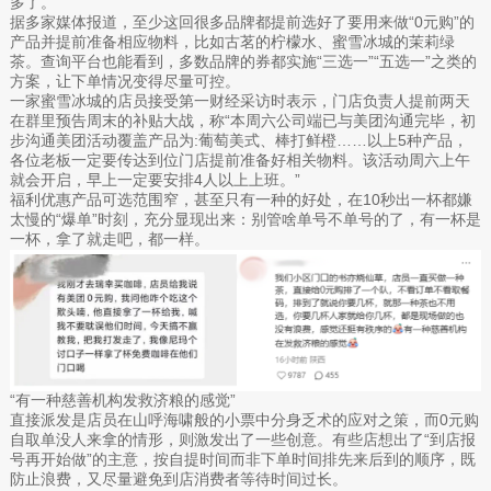
多了。
据多家媒体报道，至少这回很多品牌都提前选好了要用来做“0元购”的
产品并提前准备相应物料，比如古茗的柠檬水、蜜雪冰城的茉莉绿
茶。查询平台也能看到，多数品牌的券都实施“三选一”“五选一”之类的
方案，让下单情况变得尽量可控。
一家蜜雪冰城的店员接受第一财经采访时表示，门店负责人提前两天
在群里预告周末的补贴大战，称“本周六公司端已与美团沟通完毕，初
步沟通美团活动覆盖产品为:葡萄美式、棒打鲜橙……以上5种产品，
各位老板一定要传达到位门店提前准备好相关物料。该活动周六上午
就会开启，早上一定要安排4人以上上班。”
福利优惠产品可选范围窄，甚至只有一种的好处，在10秒出一杯都嫌
太慢的“爆单”时刻，充分显现出来：别管啥单号不单号的了，有一杯是
一杯，拿了就走吧，都一样。
“有一种慈善机构发救济粮的感觉”
直接派发是店员在山呼海啸般的小票中分身乏术的应对之策，而0元购
自取单没人来拿的情形，则激发出了一些创意。有些店想出了“到店报
号再开始做”的主意，按自提时间而非下单时间排先来后到的顺序，既
防止浪费，又尽量避免到店消费者等待时间过长。