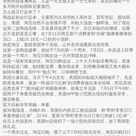
突然间就波澜再起，又是一天五顿又是一天七单的，甚至好像比一个
多月刚开始那阵还要激烈。
怎么就又打起来了？
商战起初会打起来，主要因为京东悍然入局外卖，异军突起，搅动风
云，美团、淘宝自然不会坐视不理，补贴大混战一触即发。到了现在
这第二波商战高峰，京东显得低调了不少，百亿补贴仍在继续，但重
点不是奶茶是正餐，在7月11日周五那个消费者和“对家”都摩拳擦掌的
当口，上线16.18元一口价的小龙虾。
倒是淘宝，要跟美团争个高低，让外卖市场重新论资排辈。
这新一波商战盛事，就始于7月的第一个周末。7月5日，外卖进入旺季
的第一个周六，淘宝闪购在这一天对美团发起冲锋。
这是一场有准备的仗。淘宝闪购这边，上午大力补贴非餐商品，直接
削掉起送门槛，刨掉配送费，叠加现金券，到用餐高峰期又将大额补
贴转向餐饮，到中午“饭点”时，订单噌噌飞涨。
美团火速应战。当天下午4点左右，美团的补贴就大规模铺开了。先是
奶茶免单券，激发一阵成功“0元购”的消费者做自来水吆喝，然后其他
品类也有了“满18减18”和膨胀神券。效果立竿见影，7月5日下午6时，
因用户下单量突破历史峰值，美团APP曾小范围出现短时服务异常，
随后恢复。
双方目标非常明确：单量。
据36氪报道，当晚8:45，美团向内部员工推送战报，称“即时零售日订
单量突破1亿单”，22:54，更新为“即时零售当日订单已突破1.2亿单”；
在百人作战室内，美团hr还组织了一场小型的庆祝仪式，放了两弹彩
纸礼花。
一个周末过去，淘宝闪购、饿了么于7月8日联合宣布，淘宝闪购日订