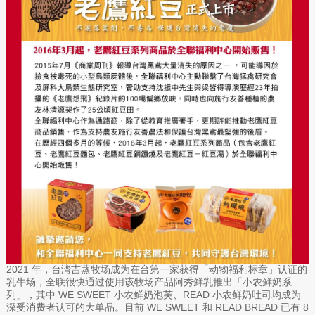
2021 年，台湾吉蒸牧场成为在台第一家获得「动物福利标章」认证的
乳牛场，全联很快通过使用该牧场产品阿秀鲜乳推出「小农鲜奶系
列」，其中 WE SWEET 小农鲜奶泡芙、READ 小农鲜奶吐司均成为
深受消费者认可的大单品。目前 WE SWEET 和 READ BREAD 已有 8