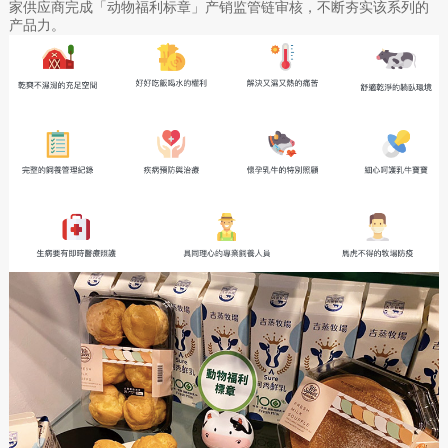
家供应商完成「动物福利标章」产销监管链审核，不断夯实该系列的
产品力。