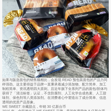
如果与阪急面包的销售额相比，会发现 READ 预包装面包的产品力同
样强劲。这主要得益于品牌一直秉承着减少添加物、配方简单、加工
制程简单、资讯透明四大原则。且近年旗下全系列产品的面包/胚体均
获得了「清洁标签」认证，不含防腐剂、人工化学合成色素、人工甜
味剂、保色剂等八类添加剂。在消费者心中塑造出了成分简单、信息
透明的优质产品形象。
WE SWEET 冷藏甜点，年销 30 亿新台币
2016 年，全联推出了 WE SWEET 品牌，最初年度营收 8 亿新台币，