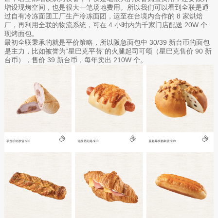
增设现烤空间，也是很大一笔场地费用。所以我们可以看到全联是通
过自有冷冻面团工厂生产冷冻面团，运至在台境内合作的 8 家烘焙
厂，再利用全联的物流系统，可在 4 小时内为千家门店配送 20W 个
现烤面包。
最初全联秉承的就是平价策略，所以阪急面包中 30/39 新台币的面包
是主力，比如被誉为“星巴克平替”的火腿起司可颂（星巴克售价 90 新
台币），售价 39 新台币，每年卖出 210W 个。