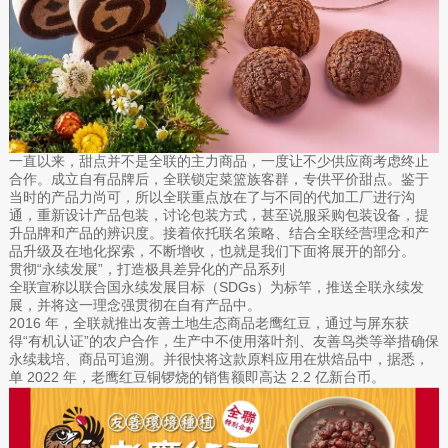
一直以来，甜点并不是全联的主力商品，一度让不少供应商考虑终止
合作。成立自有品牌后，全联锁定菜篮族客群，专供平价甜点。鉴于
当时的产品力尚可，所以全联重点放在了与不同的代加工厂进行沟
通，重新设计产品包装，讨论包装方式，甚至说服采购包装设备，提
升品牌和产品的辨识度。接着依托联名策略、结合全联经营理念和产
品升级及在地化探索，不断增收，也就是我们下面将展开的部分。
贯彻“永续发展”，打造极具差异化的产品系列
全联宣称以联合国永续发展目标（SDGs）为标竿，推送全联永续发
展，并将这一理念强贯彻在自有产品中。
2016 年，全联就推出友善土地生态商品老鹰红豆，通过与屏东获
得“有机认证”的农户合作，生产中不使用落叶剂、友善鸟类等举措确保
永续栽培、商品可追溯。并很快将这款原料应用在烘焙品中，据悉，
单 2022 年，老鹰红豆铜锣烧的销售额即高达 2.2 亿新台币。