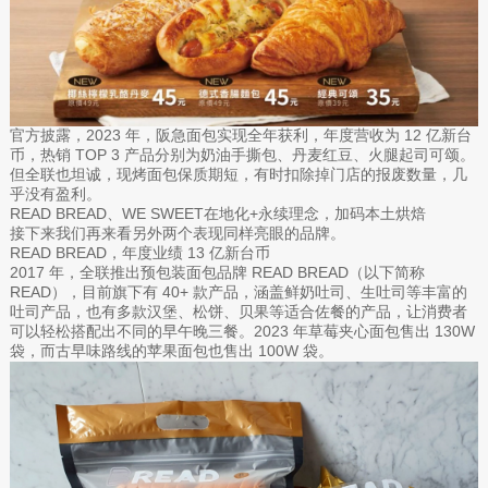
官方披露，2023 年，阪急面包实现全年获利，年度营收为 12 亿新台
币，热销 TOP 3 产品分别为奶油手撕包、丹麦红豆、火腿起司可颂。
但全联也坦诚，现烤面包保质期短，有时扣除掉门店的报废数量，几
乎没有盈利。
READ BREAD、WE SWEET在地化+永续理念，加码本土烘焙
接下来我们再来看另外两个表现同样亮眼的品牌。
READ BREAD，年度业绩 13 亿新台币
2017 年，全联推出预包装面包品牌 READ BREAD（以下简称
READ），目前旗下有 40+ 款产品，涵盖鲜奶吐司、生吐司等丰富的
吐司产品，也有多款汉堡、松饼、贝果等适合佐餐的产品，让消费者
可以轻松搭配出不同的早午晚三餐。2023 年草莓夹心面包售出 130W
袋，而古早味路线的苹果面包也售出 100W 袋。