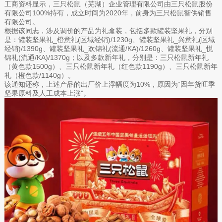
工商资料显示，三只松鼠（芜湖）企业管理有限公司由三只松鼠股份
有限公司100%持有，成立时间为2020年，前身为三只松鼠智供销售
有限公司。
根据该同志，涉及调价的产品为礼盒装，包括多款罐装坚果礼，分别
是：罐装坚果礼_橙意礼(区域经销)/1230g、罐装坚果礼_兴意礼(区域
经销)/1390g、罐装坚果礼_欢锦礼(流通/KA)/1260g、罐装坚果礼_悦
锦礼(流通/KA)/1370g；以及多款新年礼，分别是：三只松鼠新年礼
（黄色款1500g）、三只松鼠新年礼（红色款1190g）、三只松鼠新年
礼（橙色款/1140g）。
该通知还称，上述产品的出厂价上浮幅度为10%，原因为“因年货旺季
坚果原料及人工成本上涨”。