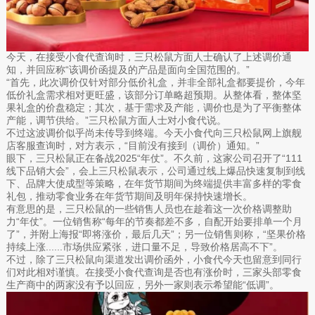
今天，在接受小食代查询时，三只松鼠方面人士确认了上述调价通
知，并回应称“该调价函提及的产品是面向全国范围的。”
“首先，此次调价仅针对部分低价礼盒，并非全部礼盒都要提价，今年
低价礼盒需求相对更旺盛，该部分订单略超预期。从整体看，整体坚
果礼盒的价盘稳定；其次，基于需求及产能，调价也是为了平衡整体
产能，调节供给。”三只松鼠方面人士对小食代说。
不过这波调价似乎尚未传导到终端。今天小食代向三只松鼠网上旗舰
店客服查询时，对方表示，“目前没有接到（调价）通知。”
眼下，三只松鼠正在备战2025“年仗”。不久前，这家公司召开了“111
线下品销大会”，会上三只松鼠表示，公司通过线上爆品快速复制到线
下、品牌大使成型等策略，在年货节期间为终端提供丰富多样的零食
礼包，推动零食业务在年货节期间及明年保持快速增长。
有意思的是，三只松鼠的一些销售人员也在趁着这一次价格调整助
力“年仗”。一位销售称“每年的节奏都差不多，自配开始要排单一个月
了”，并附上海报“即将涨价，最后几天”；另一位销售则称，“坚果价格
持续上涨......市场供应紧张，进口量不足，导致价格居高不下”。
不过，除了三只松鼠向渠道发出调价函外，小食代今天也留意到同行
们对此相对谨慎。在接受小食代查询是否也有涨价时，三家头部零食
生产商中的两家没有予以回应，另外一家则表示希望能“低调”。