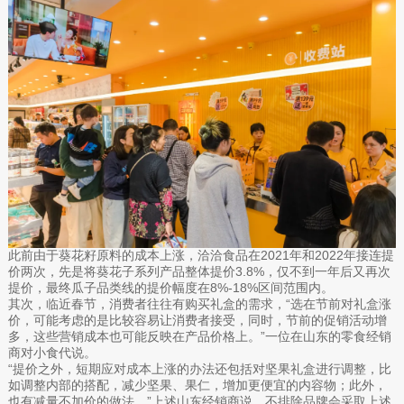
此前由于葵花籽原料的成本上涨，洽洽食品在2021年和2022年接连提
价两次，先是将葵花子系列产品整体提价3.8%，仅不到一年后又再次
提价，最终瓜子品类线的提价幅度在8%-18%区间范围内。
其次，临近春节，消费者往往有购买礼盒的需求，“选在节前对礼盒涨
价，可能考虑的是比较容易让消费者接受，同时，节前的促销活动增
多，这些营销成本也可能反映在产品价格上。”一位在山东的零食经销
商对小食代说。
“提价之外，短期应对成本上涨的办法还包括对坚果礼盒进行调整，比
如调整内部的搭配，减少坚果、果仁，增加更便宜的内容物；此外，
也有减量不加价的做法。”上述山东经销商说，不排除品牌会采取上述