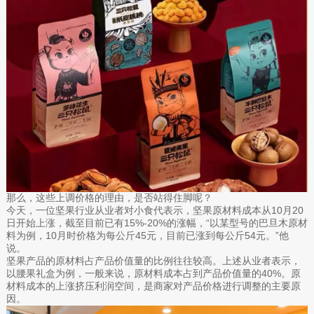
那么，这些上调价格的理由，是否站得住脚呢？
今天，一位坚果行业从业者对小食代表示，坚果原材料成本从10月20
日开始上涨，截至目前已有15%-20%的涨幅，“以某型号的巴旦木原材
料为例，10月时价格为每公斤45元，目前已涨到每公斤54元。”他
说。
坚果产品的原材料占产品价值量的比例往往较高。上述从业者表示，
以腰果礼盒为例，一般来说，原材料成本占到产品价值量的40%。原
材料成本的上涨挤压利润空间，是商家对产品价格进行调整的主要原
因。