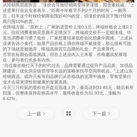
从经销商层面而言，“涨价会导致经销商变得更谨慎，囤货量锐减。”上
述坚果行业从业者表示，“距离今年春节不到2个月的时间，一般而
言，往年这个时候经销商会囤好40%的货，但涨价的情况下预计经销
商只囤10%的货。”
在终端方面，“原则上，厂家的进货价上涨0.1元，终端价格会上涨0.2
元。但在消费者购买意愿不足情况下，终端成交价不一定能涨成。毕
竟当消费者习惯了低价，厂家想要结束低价会比想象中困难。”上述从
业者告诉小食代，如果产品价格上调在终端不被接受，那么很有可能
的下场就是被抛弃，终端选择其它品牌的礼盒、产品来替代。
尽管在短期会面临挑战，但在上述业内人士来看，价格鏖战发展现
在，参与者们也多有内伤。
“当仅靠价格打天下的时代过去，品牌需要通过提升产品品质、加强品
牌建设、优化供应链管理等长远的策略来找寻空间和机会。”上述山东
经销商说。或许只有等到品牌们从价格战的泥潭中抽身，零食坚果行
业才会迎来理性和健康的发展道路。
今天三只松鼠的股价在开盘后迅速上升，最高达到32.85元，随后有所
回落，但整体保持在较高水平，最终收盘价为31.93元，涨幅为
8.42%。
上一篇
下一篇