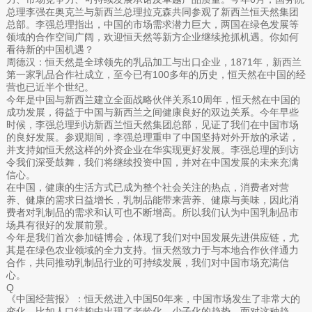
总理李强在奥克兰与新西兰总理拉克森共同参观了新西兰恒天然集团
总部。李强总理指出，中国的市场需求潜力巨大，两国在绿色发展等
领域的合作空间广阔，欢迎恒天然等新方企业继续抢抓机遇。你如何
看待新的中国机遇？
周德汉：恒天然是全球领先的乳品加工与出口企业，1871年，新西兰
第一家乳品合作社成立，至今已有100多年的历史，恒天然在中国的经
营也已近半个世纪。
今年是中国与新西兰建立全面战略伙伴关系10周年，恒天然在中国的
成功发展，得益于中国与新西兰之间健康良好的双边关系。今年早些
时候，李强总理到访新西兰恒天然集团总部，见证了我们在中国市场
的良好发展。参观期间，李强总理重申了中国坚持对外开放的承诺，
并支持如恒天然这样的外资企业在华实现更好发展。李强总理的到访
令我们深受鼓舞，我们将继续投资中国，并对在中国发展的未来充满
信心。
在中国，健康的生活方式已成为整个社会关注的热点，消费者对营
养、健康的需求日益增长，乳制品能带来营养、健康与美味，因此消
费者对乳制品的需求和认可也不断增高。所以我们认为中国乳制品市
场具有很好的发展前景。
今年是我们首次参加链博会，体现了我们对中国发展先进供应链，尤
其是在绿色农业领域的全力支持。恒天然致力于与本地合作伙伴通力
合作，共同推动乳制品行业的可持续发展，我们对中国市场充满信
心。
Q
《中国经营报》：恒天然进入中国50年来，中国市场发生了非常大的
变化，比如人口结构中出现了老龄化、少子化的趋势，面对这种趋