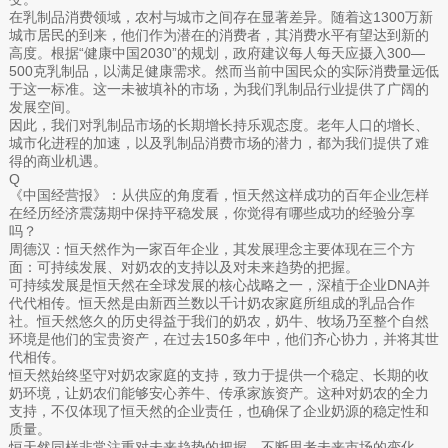
在乳制品消费领域，农村与城市之间存在显著差异。随着这1300万新
城市居民的到来，他们作为潜在的消费者，其消费水平有望达到新的
高度。根据“健康中国2030”的规划，政府建议每人每天应摄入300—
500克乳制品，以满足健康需求。然而当前中国民众的实际消费量远低
于这一标准。这一未被填补的市场，为我们乳制品行业提供了广阔的
发展空间。
因此，我们对乳制品市场的长期增长持乐观态度。老年人口的增长、
城市化进程的加速，以及乳制品消费市场的潜力，都为我们提供了难
得的商业机遇。
Q
《中国经营报》：从供应的角度看，恒天然这样成功的百年企业怎样
在经历经济震荡期中保持平稳发展，你觉得有哪些成功的经验分享
吗？
周德汉：恒天然作为一家百年企业，其发展理念主要体现在三个方
面：可持续发展、对奶农的支持以及对未来趋势的把握。
可持续发展是恒天然在全球发展的核心战略之一，深植于企业DNA并
代代相传。恒天然是由新西兰数以千计奶农家庭所组成的乳品合作
社。恒天然悠久的历史得益于我们的奶农，奶牛、牧场乃至整个自然
环境是他们的宝贵资产，在过去150多年中，他们齐心协力，并将其世
代相传。
恒天然始终坚守对奶农家庭的支持，致力于提供一个稳定、长期的收
奶环境，让奶农们能够安心养牛、传承家族资产。这种对奶农的全力
支持，不仅体现了恒天然的企业责任，也确保了企业奶源的稳定性和
质量。
恒天然同样非常注重对未来趋势的把握，不断思考未来市场的变化，