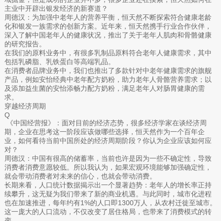
主业中开辟出银发经济的新赛道？
周德汉：为加强中老年人的营养平衡，恒天然不断探索符合健康老龄
化和银发一族需求的创新方案。近年来，恒天然携手行业合作伙伴，
深入了解中国老年人的健康状况，推出了关于老年人肌肉和骨骼健康
的研究报告。
在我们的原料业务中，有很多乳制品原料符合老年人健康需求，其中
包括乳磷脂、乳铁蛋白等高端乳品。
在消费者品牌业务中，我们也推出了多款针对中老年健康需求的旗舰
产品，例如安怡经典中老年配方奶粉，助力老年人骨骼营养需求；以
及添加益生菌的安怡添畅力配方奶粉，满足老年人对肠胃健康的需
求。
穿越经济周期
Q
《中国经营报》：面对目前的经济态势，很多经济学家在谈经济周
期，企业在思考这一阶段应该做哪些选择，恒天然作为一个百年企
业，如何看待当前中国所处的经济周期阶段？你认为企业应该如何应
对？
周德汉：中国有很高的储蓄率，当前也许是因为一些不确定性，导致
消费者消费意愿较低。所以我认为，如果宏观环境能够加强确定性，
就会带动消费者对未来的信心，也就会带动消费。
长期来看，人口统计数据揭示出一个显著趋势：老年人的增长率正持
续攀升，这无疑为我们带来了新的商业机遇。与此同时，城市化进程
也在加速推进，每年约有1%的人口即1300万人，从农村迁徙至城市。
这一庞大的人口流动，不仅改变了居住格局，也带来了消费模式的转
变。