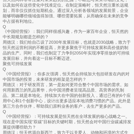
以及如何在这些变化中找准定位。在制定策略时，恒天然注重长远规
划，而非仅仅抓住短期机会。通过深入分析各领域的发展前景，企业
能够明确哪些领域值得加强、哪些需要拓展，从而确保在未来的竞争
中占据有利地位。
Q
《中国经营报》：我们同样很感兴趣，作为一家百年企业，恒天然的
中长期规划都是怎样的？
周德汉：我们给自己设了2030年发展目标，也就是2030战略，致力于
恒天然运营利润的不断提高，并更多聚焦于可持续发展和高价值奶制
品的生产。同时，我们也制定了力争到2050年实现净零排放的可持续
发展目标，并向着这一目标不断迈进。
聚焦可持续发展
Q
《中国经营报》：你多次强调，恒天然会持续加大包括研发在内的对
中国市场的投资，未来研发的框架是怎样的？
周德汉：对于研发而言，第一是如何更符合整个中国市场的需求。如
何用新西兰的乳品菁华，向中国消费者呈现高品质、高营养的乳制
品。第二就是本地化。持续加大在中国的创新投入，通过已有的6个应
用中心和1个创新中心，设计出更多适应本地消费习惯的产品。此外是
第三方合作伙伴，帮助我们原料业务的客户，去生产更多的产品。
Q
《中国经营报》：可持续发展是恒天然在全球发展的核心战略之一。
现在是中国实现“双碳”目标的关键时期，恒天然会对中国行业碳减排发
展提供哪些助力？
周德汉：恒天然源自新西兰，致力于以关爱人、动物和环境的方式生