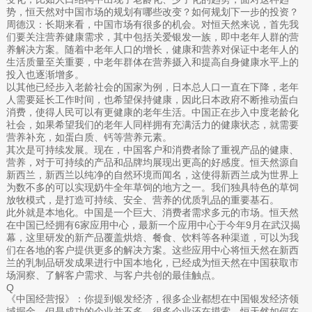
势，恒天然对中国市场的规划有哪些改变？如何规划下一步的投资？
周德汉：长期来看，中国市场有很多的机会。对恒天然来说，首先我
们要关注营养健康需求，其中包括关爱银发一族，即中老年人群的营
养解决方案。随着中老年人口的增长，健康和营养对保证中老年人的
生活质量至关重要，中老年群体在营养摄入和提高自身健康水平上的
投入也逐渐增多。
以其他已经步入老龄社会的国家为例，日本总人口一直在下降，老年
人需要延长工作时间，也希望保持健康，因此日本政府不断推动蛋白
消费，使得人民可以有更健康的老年生活。中国正在步入中度老龄化
社会，如果希望我们的老年人同样拥有充满活力的健康状态，就需要
营养补充，如蛋白质、钙等营养元素。
其次是可持续发展。现在，中国客户和消费者除了重视产品的健康、
营养，对于可持续的产品和品牌均展现出更高的好感度。恒天然源自
新西兰，新西兰以纯净的自然环境而闻名，这使得新西兰成为世界上
为数不多的可以实现奶牛全年草饲的地方之一。我们独具特色的草饲
放牧模式，是打造可持续、安全、营养的优质乳品的重要基石。
此外就是本地化。中国是一个巨大、消费者需求多元的市场。恒天然
在中国已经拥有6家应用中心，最新一个应用中心于今年9月在武汉揭
幕，这里研发的新产品覆盖烘焙、餐食、饮料等各种渠道，可以为我
们在各地的客户提供更多的解决方案。这些应用中心将恒天然在新西
兰的乳制品研发成果进行中国本地化，已经成为恒天然在中国获取市
场洞察、了解客户需求、与客户共创的最佳触点。
Q
《中国经营报》：你提到银发经济，很多企业都想在中国银发经济领
域掘金，但是成功的企业并不多，很多企业还在摸索，恒天然如何在