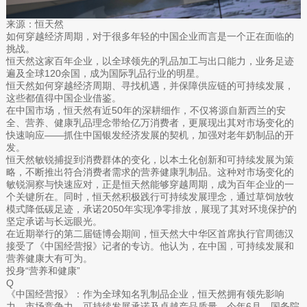
来源：恒天然
如何穿越经济周期，对于很多年轻的中国企业而言是一个正在面临的
挑战。
恒天然这家百年企业，以全球领先的乳品加工与出口能力，业务足迹
遍及全球120余国，成为国际乳品行业的明星。
恒天然如何穿越经济周期、寻找机遇，并保障供应链的可持续发展，
这些都值得中国企业借鉴。
在中国市场，恒天然有近50年的深耕细作，不仅将源自新西兰的安
全、营养、健康乳品理念带给亿万消费者，更展现出其对市场变化的
快速响应——抓住中国银发经济发展的契机，加强对老年奶制品的开
发。
恒天然敏锐捕捉到消费群体的变化，以本土化创新和可持续发展为策
略，不断推出符合消费者需求的营养健康乳制品。这种对市场变化的
敏锐洞察与快速应对，正是恒天然能够穿越周期，成为百年企业的一
个关键所在。同时，恒天然积极践行可持续发展理念，通过草饲放牧
模式降低碳足迹，承诺2050年实现净零排放，展现了其对环境保护的
坚定承诺与长远眼光。
在近期举行的第二届链博会期间，恒天然大中华区首席执行官周德汉
接受了《中国经营报》记者的专访。他认为，在中国，可持续发展和
营养健康大有可为。
投身“营养和健康”
Q
《中国经营报》：作为全球知名乳制品企业，恒天然拥有领先影响
力、市场竞争力、可持续发展承诺及卓越产品质量。今年6月，国务院