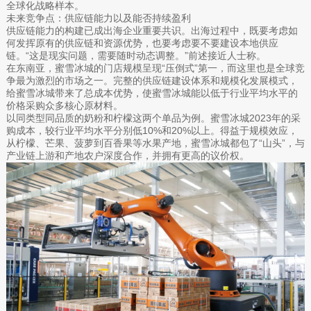
全球化战略样本。
未来竞争点：供应链能力以及能否持续盈利
供应链能力的构建已成出海企业重要共识。出海过程中，既要考虑如
何发挥原有的供应链和资源优势，也要考虑要不要建设本地供应
链。“这是现实问题，需要随时动态调整。”前述接近人士称。
在东南亚，蜜雪冰城的门店规模呈现“压倒式”第一，而这里也是全球竞
争最为激烈的市场之一。完整的供应链建设体系和规模化发展模式，
给蜜雪冰城带来了总成本优势，使蜜雪冰城能以低于行业平均水平的
价格采购众多核心原材料。
以同类型同品质的奶粉和柠檬这两个单品为例。蜜雪冰城2023年的采
购成本，较行业平均水平分别低10%和20%以上。得益于规模效应，
从柠檬、芒果、菠萝到百香果等水果产地，蜜雪冰城都包了“山头”，与
产业链上游和产地农户深度合作，并拥有更高的议价权。