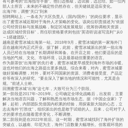
有可参考的“出海指导手册”。他们边推敲，边试验，边总结。如一位内
部人士所言，未来的不确定性仍然存在，但关键就是适应变化。
出海7年，调整“关口”到来
招聘网站上，一条名为“大区负责人（国内/国外）”的岗位要求，显示
出了蜜雪冰城近期对于海外人才策略的变化。该岗位职责描述为“依据
公司经营目标与发展战略，制定区域发展规划，统筹协调相关资源，
达成区域经营目标”，而任职资格要求则包括“英语听说读写流利”“从0
～1搭建团队”。
越南是蜜雪冰城出海第一站。2018年9月，蜜雪冰城的第一家海外门
店在越南河内正式开业。据了解，此前，蜜雪冰城派出的第一批出海
人员已经在当地做了长期调研和筹备。在开店之前，他们要适应的是
当地的气候、文化、市场环境，以及最基础但重要的语言。
作为新茶饮“出海潮”的先行者，蜜雪冰城更早感受到海外市场的冷暖。
这也对他们的出海之路提出更多挑战。综合来看，对内，蜜雪冰城要
做好策略调整，对外，要对不同国家的资源、消费者接受度、产品定
价等有深入的研究。“要去深入了解当地的情况和可能性，尤其是合
规。”前述人士称。
回溯蜜雪冰城“出海”这七年，大致可分为三个阶段。
第一阶段是2017年~2019年。公司确定全球化战略后，出发前，主要
解决当地语言问题，了解和熟悉当地市场生态。据《中国企业家》了
解，起初，内部团队凭借国内积累的经验，用探索新大陆的心态，立
志去海外“打胜仗”，组织派出的也是敢于试错的人。后来，公司对于人
才的要求也在随着需求变化，不断调整。
第二阶段则是在2022年前后。这一时期，蜜雪冰城找到了海外扩张的
突破点，以越南、印尼为主，海外门店数量大幅增长。但客观环境的