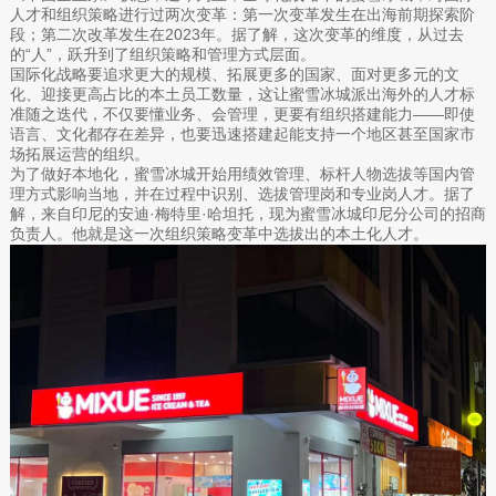
人才和组织策略进行过两次变革：第一次变革发生在出海前期探索阶
段；第二次改革发生在2023年。据了解，这次变革的维度，从过去
的“人”，跃升到了组织策略和管理方式层面。
国际化战略要追求更大的规模、拓展更多的国家、面对更多元的文
化、迎接更高占比的本土员工数量，这让蜜雪冰城派出海外的人才标
准随之迭代，不仅要懂业务、会管理，更要有组织搭建能力——即使
语言、文化都存在差异，也要迅速搭建起能支持一个地区甚至国家市
场拓展运营的组织。
为了做好本地化，蜜雪冰城开始用绩效管理、标杆人物选拔等国内管
理方式影响当地，并在过程中识别、选拔管理岗和专业岗人才。据了
解，来自印尼的安迪·梅特里·哈坦托，现为蜜雪冰城印尼分公司的招商
负责人。他就是这一次组织策略变革中选拔出的本土化人才。