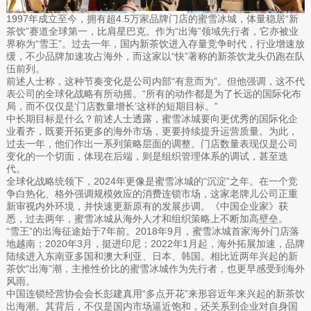
1997年成立至今，拥有超4.5万家品牌门店的蜜雪冰城，体量稳居“新
茶饮”赛道全球第一，比肩星巴克。作为“出海”领域先行者，它亦被业
界称为“雪王”。过去一年，国内新茶饮进入存量竞争时代，行业增速放
缓，不少品牌加速攻占海外，而这家以“快”著称的新茶饮龙头仍跑在队
伍前列。
前述人士称，这种节奏变化是公司内部“有意而为”。但他强调，这不代
表公司的全球化战略有所动摇。“所有的动作都是为了长远的国际化布
局，而不仅仅是‘门店数量增长’这样的短期目标。”
中长期目标是什么？前述人士透露，蜜雪冰城要向更优秀的国际化企
业看齐，既要开拓更多的海外市场，更要持续提升运营质量。为此，
过去一年，他们作出一系列策略层面的调整。门店数量表现仅是公司
变化的一个切面，体现在后端，则是组织管理体系的调试，甚至迭
代。
全球化战略统领下，2024年更像是蜜雪冰城的“沉淀”之年。在一个竞
争白热化、格外强调规模效应的消费连锁市场，这家老牌儿公司正重
新审视内外环境，并快速更新原有的发展步调。《中国企业家》获
悉，过去两年，蜜雪冰城从海外人才和组织策略上不断加高壁垒。
“雪王”的出海征途始于7年前。2018年9月，蜜雪冰城首家海外门店落
地越南；2020年3月，挺进印尼；2022年1月起，海外拓展加速，品牌
陆续进入东南亚多国和澳大利亚、日本、韩国。相比近两年兴起的新
茶饮“出海”潮，主推性价比的蜜雪冰城作为先行者，也更早感受到海外
风雨。
中国连锁经营协会会长彭建真用“多点开花”来形容近年来兴起的新茶饮
出海潮。其背后，不仅是国内市场逼近饱和，还关系到企业对自身国