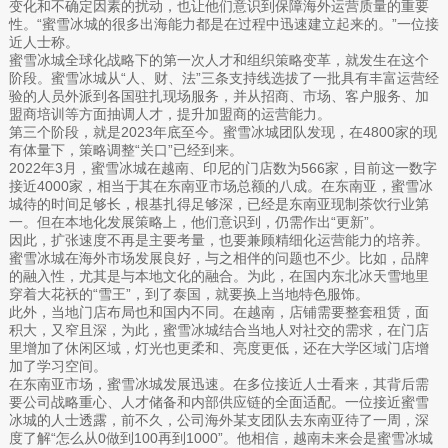
变化和不确定因素的扰动，也让他们意识到保障海外运营质量的重要
性。“蜜雪冰城的很多出海能力都是在过程中迅速建立起来的。”一位接
近人士称。
蜜雪冰城全球化战略下的第一次人才和组织策略变革，就发生在这个
阶段。蜜雪冰城从“人、财、法”三条支持线选拔了一批具有丰富运营经
验的人员外派到各国驻扎现场服务，并从招商、市场、客户服务、加
盟商培训等方面抽调人才，提升加盟商的运营能力。
第三个阶段，就是2023年底至今。蜜雪冰城团队发现，在4800家的现
有体量下，策略调整“关口”已经到来。
2022年3月，蜜雪冰城在越南、印尼的门店数为566家，目前这一数字
接近4000家，相当于其在东南亚市场总额的八成。在东南亚，蜜雪冰
城待的时间足够长，根基扎得足够深，已经是东南亚现制茶饮行业第
一。但在本地化发展策略上，他们意识到，仍需作出“更新”。
因此，扩张速度不再是主要考量，也要兼顾精细化运营能力的培养。
蜜雪冰城在海外市场发展良好，与之相伴的问题也不少。比如，品牌
的融入性，尤其是与本地文化的融合。为此，在国内东北冰天雪地里
穿着大花袄的“雪王”，到了泰国，就要换上当地特色服饰。
此外，当地门店布局也和国内不同。在越南，店铺需要整套租赁，面
积大，又窄且深，为此，蜜雪冰城结合当地人对社交的需求，在门店
里增加了休闲区域，灯光也更柔和、亮度更低，还在大学区域门店增
加了学习空间。
在东南亚市场，蜜雪冰城发展迅速。在多位接近人士看来，其背后需
要公司战略重心、人才储备和内部供应链的全面适配。一位接近蜜雪
冰城的人士透露，前不久，公司海外某支团队去东南亚待了一周，深
度了解“怎么从0做到100再到1000”。他相信，越南未来会是蜜雪冰城