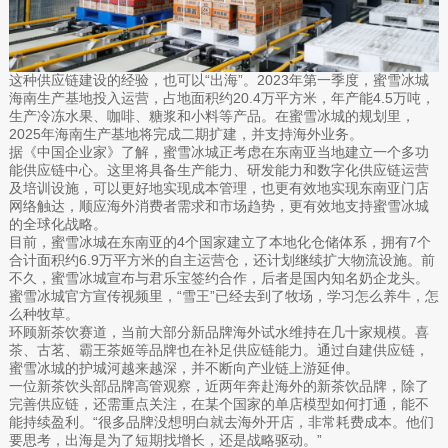
这种供应链建设的经验，也可以“出海”。2023年第一季度，蜜雪冰城
海南生产基地投入运营，占地面积约20.4万平方米，年产能4.5万吨，
生产冷冻水果、咖啡、糖浆和小料等产品。在蜜雪冰城的规划里，
2025年海南生产基地将完成二期扩建，并支持海外业务。
据《中国企业家》了解，蜜雪冰城正考虑在东南亚当地建立一个多功
能供应链中心。这里将具备生产能力、研发能力和数字化供应链运营
及培训设施，可以更好地实现成本管理，也更有效地实现东南亚门店
网络触达，顺应海外消费者需求和市场趋势，更有效地支持蜜雪冰城
的全球化战略。
目前，蜜雪冰城在东南亚的4个国家建立了本地化仓储体系，拥有7个
合计面积约6.9万平方米的自主运营仓，还计划继续扩大物流设施。前
不久，蜜雪冰城宣布与君乐宝签约合作，后者是国内知名奶企龙头。
蜜雪冰城官方宣传视频里，“雪王”已经去到了牧场，学习怎么养牛，怎
么种牧草。
环顾新茶饮赛道，当前大部分新品牌海外试水维持在几十家规模。喜
茶、古茗、霸王茶姬等品牌也在补足供应链能力。通过自建供应链，
蜜雪冰城的护城河越来越深，并不断向产业链上游延伸。
一位新茶饮头部品牌高管观察，近两年奔赴海外的新茶饮品牌，除了
完善供应链，还需重点关注，在某个国家的单店模型如何打通，能不
能持续盈利。“很多品牌没想明白就去海外开店，非常耗费成本。他们
要思考，出海是为了短期找增长，还是战略驱动。”