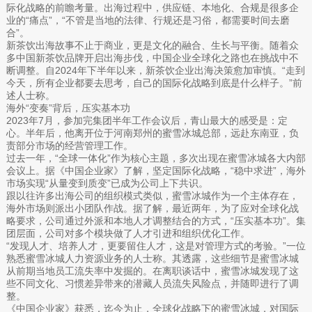
际化战略的前瞻考量。出海过程中，供应链、本地化、合规是很多企
业的“痛点”，“不管是当地的法律、行规还是习俗，都需要时间去磨
合”。
新茶饮出海故事不止于商业，更是文化的融合、生长与平衡。随着众
多中国新茶饮品牌开启出海步伐，中国企业全球化之路也在挑战中不
断调整。自2024年下半年以来，新茶饮企业出海决策愈加审慎。“走到
今天，所有企业都要去思考，自己的国际化战略到底是什么样子。”前
述人士称。
海外“变奏”背后，压实基本功
2023年7月，参加完集团半年工作会议后，青山最大的感受是：定
心。半年后，他离开位于河南郑州的蜜雪冰城总部，远赴东南亚，负
责部分市场的经营管理工作。
过去一年，“全球一体化”作为核心主题，多次出现在蜜雪冰城各大内部
会议上。据《中国企业家》了解，坚定国际化战略，“稳中求进”，海外
市场实现“从量变到质变”已成为公司上下共识。
跟以往许多出海公司的组织模式类似，蜜雪冰城作为一个主体存在，
海外市场则派出小团队作战。据了解，最近两年，为了应对全球化战
略要求，公司通过外派和本地人才调整结合的方式，“压实基本功”。集
团层面，公司对多个模块做了人才引进和组织优化工作。
“发现人才、培养人才，更要留住人才，这是对管理方式的考验。”一位
熟悉蜜雪冰城人力资源业务的人士称。其透露，这些细节是蜜雪冰城
从前期当地员工流失率中发掘的。在离职谈话中，蜜雪冰城发现了这
些不同文化、习惯差异带来的潜藏人员流失风险点，并随即进行了调
整。
《中国企业家》获悉，迄今为止，全球化战略下的蜜雪冰城，对国际