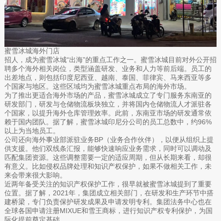
蜜雪冰城海外门店
招人，成为蜜雪冰城“出海”的重点工作之一。蜜雪冰城目前对外公开招
聘多个海外相关岗位，类型涵盖研发、业务和人力等前后端。员工的
出差地点，则包括印度尼西亚、越南、泰国、菲律宾、马来西亚等多
个国家与地区。这些区域均为蜜雪冰城重点布局的海外市场。
为了推出更适合海外市场的产品，蜜雪冰城成立了专门服务东南亚的
研发部门，研发与仓储物流板块独立，并将国内仓储物流人才派驻各
个国家，以提升海外仓库管理效率。此前，东南亚市场的研发通常依
赖于国内团队。据了解，蜜雪冰城印尼分公司的员工总数中，约96%
以上为当地员工。
公司还向海外事业部派驻业务BP（业务合作伙伴），以便从组织上提
供支援。他们双线条汇报，能够快速响应业务需求，同时可以调动及
匹配集团资源。这些调整需要一定的适应周期，但从长期来看，却很
有意义。比如侵权品牌处理和知识产权保护，如果不做相关工作，未
来会带来很大影响。
近两年备受关注的知识产权保护工作，很早就被蜜雪冰城提到了重要
位置。据了解，2021年，集团成立相关部门，在研发和生产环节中搭
建桥梁，专门负责保护研发成果及申请发明专利。集团法务中心也在
全球各国申请注册MIXUE和雪王商标，进行知识产权专利保护，为国
际化提前奠定基础。