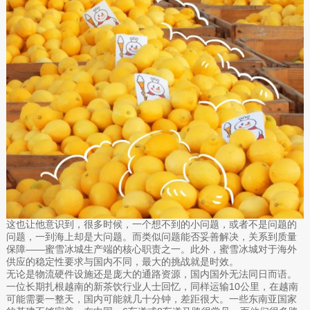
这也让他意识到，很多时候，一个想不到的小问题，或者不是问题的
问题，一到海上却是大问题。而类似问题能否妥善解决，关系到质量
保障——蜜雪冰城生产端的核心职责之一。此外，蜜雪冰城对于海外
供应的稳定性要求与国内不同，最大的挑战就是时效。
无论是物流硬件设施还是庞大的通路资源，国内国外无法同日而语。
一位长期扎根越南的新茶饮行业人士回忆，同样运输10公里，在越南
可能需要一整天，国内可能就几十分钟，差距很大。一些东南亚国家