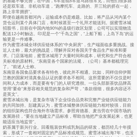
的基建不够完善，在中国，6车道或8车道马路很常见，而他们很多路
还是双车道、非机动车道，“跑摩托车、走路的、开三轮的挤在一起，
路上非常拥挤”。
即便在越南首都河内，运输成本仍是难题。比如，将产品从河内某个
货仓运到某个具体门店，有时候甚至一个礼拜才能送到。据蜜雪冰城
招股书，目前在中国内地90%的县级行政区划里，公司可以实现物流
配送12小时触达。印尼是一个“千岛之国”，“上船下船，上岛下岛”的运
输更是一件难事。
作为蜜雪冰城全球供应链体系的“中央厨房”，生产端面临多重挑战。接
近人士称，最大的挑战是，理解并应对各国关于食品生产标准和要
求。门店落地前，蜜雪冰城用了大量时间和成本，研究和生产符合相
关标准的原材料。“东南亚各个国家的法规，（公司）基本都梳理完
了。”前述人士称。
东南亚各国食品要求各有特色，彼此并不相通。比如，同样信仰伊斯
兰教的国家对清真食品认证的要求各不相同。这所需要的不仅仅是时
间和人力成本，而是要有专门的人研究透彻。一位头部新茶饮品牌高
管用“要命”来形容相关规范的复杂和严苛，“条款很细，很多内容还不
是英文”。
蜜雪冰城出海，是复杂市场下企业综合品类和完整产业链供应链能力
的共同加持。彭建真认为，蜜雪冰城整体供应链能力相对较强，目前
的组织架构也符合海外市场需求。参照肯德基、麦当劳在中国市场的
发展路径，“要在当地建立产品标准，帮助当地把产业发展起来，也更
能适应当地监管”。
奶茶属于新兴行业。回看瓶装饮料或乳制品的研发，都历经几十年摸
索，形成了一套相对固定的产品标准或规范。蜜雪冰城出海7年，也没