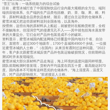
“雪王”出海：一场系统能力的综合试验
目前，蜜雪冰城打造了中国现制饮品行业内最大规模的全方位、端到
端供应链体系。生产端的生产品类包括糖、奶、茶、咖、果、粮、料
等，原材料涵盖全品类饮品食材。随后，通过自主运营的仓储体系，
蜜雪冰城又把这些原材料送到全国各地，以及海外。
按惯例，这些出海的原材料从上船起，就被密封在船舱货柜里，全程
不接触海水。但湿润空气的侵袭无孔不入——其中就包括海水蒸发带
来的大量盐分。它们会对产品外包装造成不小的破坏。
资料显示，蜜雪冰城国内配送网络已经覆盖中国内地31个省、自治
区、直辖市，超过300个地级市，1700个县城和4900个乡镇。一位接
近蜜雪冰城的人士称，“（在国内）从来没有遇到过这种问题。”2022
年，客户多次跟蜜雪冰城反馈产品外包装运输破损情况，但前期样品
测试时并未发现端倪。
蜜雪冰城大部分原材料产品走海运，海上环境的温度问题同样明显。
团队前期检测时曾发现，货柜内平均温度在四五十度，最高能达到70
度。国内基本不可能有这样恶劣的仓储条件。“海上湿度高，温度又
高，对产品的影响很大。”前述接近人士称。