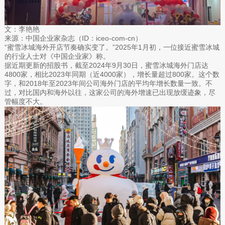
文：李艳艳
来源：中国企业家杂志（ID：iceo-com-cn）
“蜜雪冰城海外开店节奏确实变了。”2025年1月初，一位接近蜜雪冰城
的行业人士对《中国企业家》称。
据近期更新的招股书，截至2024年9月30日，蜜雪冰城海外门店达
4800家，相比2023年同期（近4000家），增长量超过800家。这个数
字，和2018年至2023年间公司海外门店的平均年增长数量一致。不
过，对比国内和海外以往，这家公司的海外增速已出现放缓迹象，尽
管幅度不大。