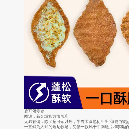
扁可颂零食
图源：新金城官方旗舰店
无独有偶，除了扁可颂以外，牛肉零食也衍生出“薄脆”的趋
一直鲜为人知的哈尼牧场，凭借一款风干牛肉脆片和李诞