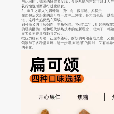
与此同时，德国的研究者发现，食物酥脆的声音可以让人产
获得愉悦感而进行过度摄食。
2、重生之爆火的扁可颂、脆牛肉：做得脆、卖得贵
在面包店火起来的扁可颂一度冲上热搜，各大面包店、烘
道，这种火热仍然在延续。
扁可颂又叫可颂锅巴、羊角锅巴。“锅巴”二字，听起来就
的经典酥脆口感和现代烘焙技术的创新理念，成为了一种
在零食界也具有独特定位。
把压力给到可颂，让原本蓬松、酥软的可颂变成又扁、又
颂添加了各种坚果碎，进一步增加“脆感”的同时，又有差
的变化。