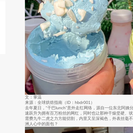
文：掌温
来源：全球烘焙指南（ID：hbdr001）
去年夏日，“干巴lunch”意外走红网络，源自一位东北阿
速跃升为拥有百万粉丝的网红，同时也让那种干燥坚硬、
需费九牛二虎之力方能切割，内里又呈深褐色，外表丝毫
洲人心中的面包？