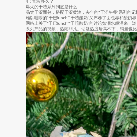
4：能火多久？
爆火的干噎系列到底是什么
品尝干涩面包，搭配干涩黄油，去年的“干涩午餐”系列的
难以咀嚼的“干巴lunch”“干噎酸奶”又席卷了面包界和酸奶
网络上关于“干巴lunch”“干噎酸奶”的讨论如潮水般涌
系列产品的视频，热闹非凡。话题热度居高不下，销量也比