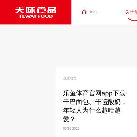
关于
Home
企业动态
乐鱼体育官网app下载-
干巴面包、干噎酸奶，
年轻人为什么越噎越
爱？
03/15
2026