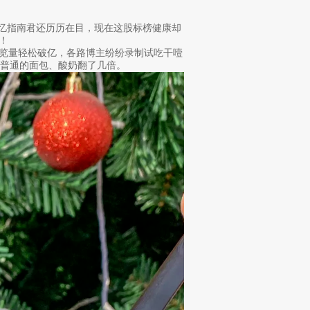
记忆指南君还历历在目，现在这股标榜健康却
界！
来，浏览量轻松破亿，各路博主纷纷录制试吃干噎
普通的面包、酸奶翻了几倍。