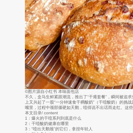
©图片源自小红书 本味面包店
不久，盒马生鲜紧跟潮流，推出了“干瘪套餐”，瞬间被追
上又兴起了一股“一分钟速食干稠酸奶”（干噎酸奶）的挑
嘴里，过程中颈部僵硬如天鹅，噎得说不出话而走红。这些
本文目录/ content
1：爆火的干噎系列到底是什么
2：干噎酸奶健康在哪里
3：“噎出天鹅颈”的它们，拿捏年轻人