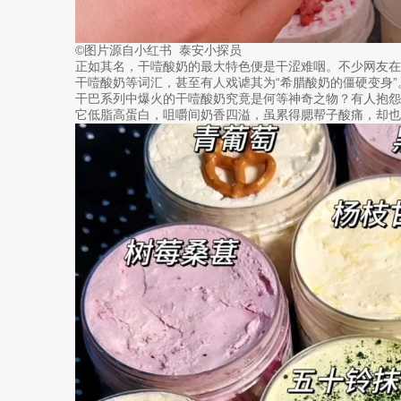
©图片源自小红书 泰安小探员
正如其名，干噎酸奶的最大特色便是干涩难咽。不少网友
干噎酸奶等词汇，甚至有人戏谑其为“希腊酸奶的僵硬变身”
干巴系列中爆火的干噎酸奶究竟是何等神奇之物？有人抱
它低脂高蛋白，咀嚼间奶香四溢，虽累得腮帮子酸痛，却也