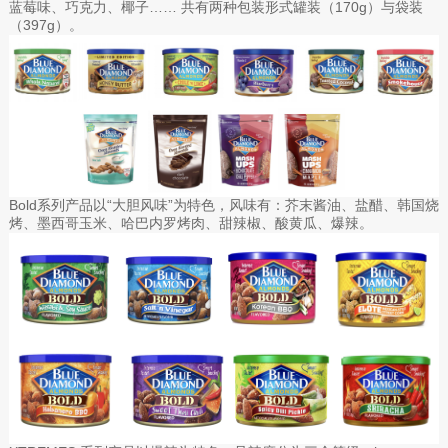
蓝莓味、巧克力、椰子…… 共有两种包装形式罐装（170g）与袋装
（397g）。
Bold系列产品以“大胆风味”为特色，风味有：芥末酱油、盐醋、韩国烧
烤、墨西哥玉米、哈巴内罗烤肉、甜辣椒、酸黄瓜、爆辣。