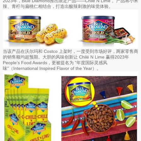
2023年，Blue Diamond推出限定产品——Chilé N Lime 。产品将小米
辣、青柠与扁桃仁相结合，打造出酸辣刺激的味觉体验。
当该产品在沃尔玛和 Costco 上架时，一度受到市场好评，两家零售商
的销售额均超预期。大胆的风味创新让 Chilé N Lime 赢得2023年
People’s Food Awards，更被提名为 "年度国际灵感风
味"（International Inspired Flavor of the Year）。