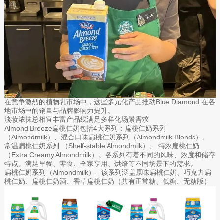
在竞争激烈的植物乳市场中，这些多元化产品推动Blue Diamond 在各
地市场中的销量与品牌影响力提升。
淡妆浓抹总相宜丰富产品线满足多样化场景需求
Almond Breeze扁桃仁奶包括4大系列：扁桃仁奶系列
（Almondmilk）、混合口味扁桃仁奶系列（Almondmilk Blends）、
常温扁桃仁奶系列 （Shelf-stable Almondmilk）、 特浓扁桃仁奶
（Extra Creamy Almondmilk）。各系列有着不同的风味、浓度和储存
特点。满足早餐、零食、全家享用、烘焙等不同场景下的需求。
扁桃仁奶系列（Almondmilk）– 该系列涵盖原味扁桃仁奶、巧克力扁
桃仁奶、扁桃仁奶酒、香草扁桃仁奶（共有正常糖、低糖、无糖版）