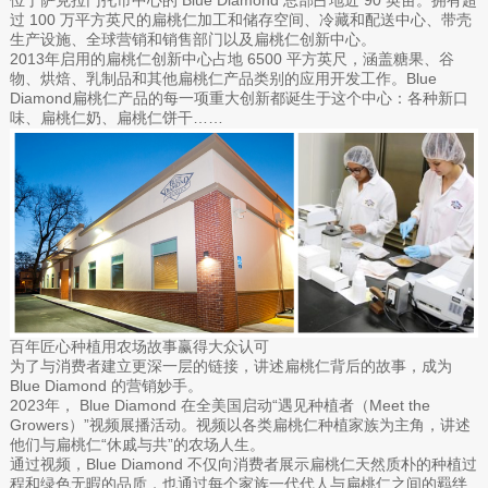
位于萨克拉门托市中心的 Blue Diamond 总部占地近 90 英亩。拥有超
过 100 万平方英尺的扁桃仁加工和储存空间、冷藏和配送中心、带壳
生产设施、全球营销和销售部门以及扁桃仁创新中心。
2013年启用的扁桃仁创新中心占地 6500 平方英尺，涵盖糖果、谷
物、烘焙、乳制品和其他扁桃仁产品类别的应用开发工作。Blue
Diamond扁桃仁产品的每一项重大创新都诞生于这个中心：各种新口
味、扁桃仁奶、扁桃仁饼干……
百年匠心种植用农场故事赢得大众认可
为了与消费者建立更深一层的链接，讲述扁桃仁背后的故事，成为
Blue Diamond 的营销妙手。
2023年， Blue Diamond 在全美国启动“遇见种植者（Meet the
Growers）”视频展播活动。视频以各类扁桃仁种植家族为主角，讲述
他们与扁桃仁“休戚与共”的农场人生。
通过视频，Blue Diamond 不仅向消费者展示扁桃仁天然质朴的种植过
程和绿色无暇的品质，也通过每个家族一代代人与扁桃仁之间的羁绊