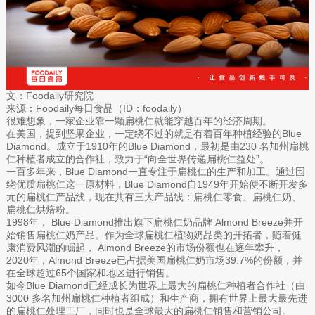
文：Foodaily研究院
来源：Foodaily每日食品（ID：foodaily）
很难想象，一家企业靠一颗扁桃仁就能穿越百年的经济周期。
在美国，提到坚果企业，一定绕不过的就是有着百年种植经验的Blue
Diamond。成立于1910年的Blue Diamond，最初是由230 名加州扁桃
仁种植者成立的合作社，致力于“向全世界传递扁桃仁益处”。
一百多年来，Blue Diamond一直专注于扁桃仁的生产和加工。通过围
绕优质扁桃仁这一原材料，Blue Diamond自1949年开始便不断开发多
元的扁桃仁产品线，现在共有三大产品线：扁桃仁零食、扁桃仁奶、
扁桃仁烘焙粉。
1998年， Blue Diamond推出旗下扁桃仁奶品牌 Almond Breeze并开
始销售扁桃仁奶产品。作为全球扁桃仁植物奶品类的开拓者，随着健
康消费风潮的崛起， Almond Breeze的市场份额也在逐年攀升，
2020年，Almond Breeze已占据美国扁桃仁奶市场39.7%的份额，并
在全球超过65个国家和地区进行销售。
如今Blue Diamond已经成长为世界上最大的扁桃仁种植者合作社（由
3000 多名加州扁桃仁种植者组成）和生产商，拥有世界上最大最先进
的扁桃仁处理工厂，同时也是全球最大的扁桃仁销售和营销公司。