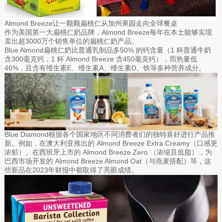
Almond Breeze让一颗颗扁桃仁从加州果园走向全球餐桌
作为美国第一大扁桃仁奶品牌，Almond Breeze每年在本土能够实现
卖出超3000万个销售单位的扁桃仁奶产品。
Blue Almond扁桃仁奶比普通乳制品多50% 的钙含量（1 杯普通牛奶
含300毫克钙，1 杯 Almond Breeze 含450毫克钙），而热量低
46%，且含有维生素E、维生素A、维生素D、铁等多种营养成分。
Blue Diamond根据各个国家地区不同消费者们的独特喜好进行产品推
新。例如，在澳大利亚推出的 Almond Breeze Extra Creamy（口感更
浓郁）、在西班牙上市的 Almond Breeze Zero （浓缩且低脂），为
巴西市场开发的 Almond Breeze Almond Oat（与燕麦搭配）等，这
些新品在2023年财报中都取得了亮眼成绩。