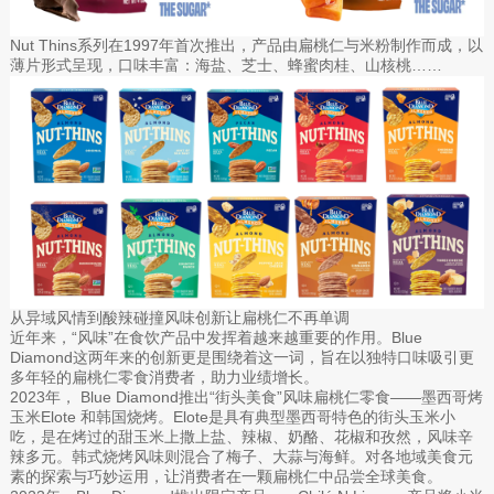
Nut Thins系列在1997年首次推出，产品由扁桃仁与米粉制作而成，以
薄片形式呈现，口味丰富：海盐、芝士、蜂蜜肉桂、山核桃……
从异域风情到酸辣碰撞风味创新让扁桃仁不再单调
近年来，“风味”在食饮产品中发挥着越来越重要的作用。Blue
Diamond这两年来的创新更是围绕着这一词，旨在以独特口味吸引更
多年轻的扁桃仁零食消费者，助力业绩增长。
2023年， Blue Diamond推出“街头美食”风味扁桃仁零食——墨西哥烤
玉米Elote 和韩国烧烤。Elote是具有典型墨西哥特色的街头玉米小
吃，是在烤过的甜玉米上撒上盐、辣椒、奶酪、花椒和孜然，风味辛
辣多元。韩式烧烤风味则混合了梅子、大蒜与海鲜。对各地域美食元
素的探索与巧妙运用，让消费者在一颗扁桃仁中品尝全球美食。