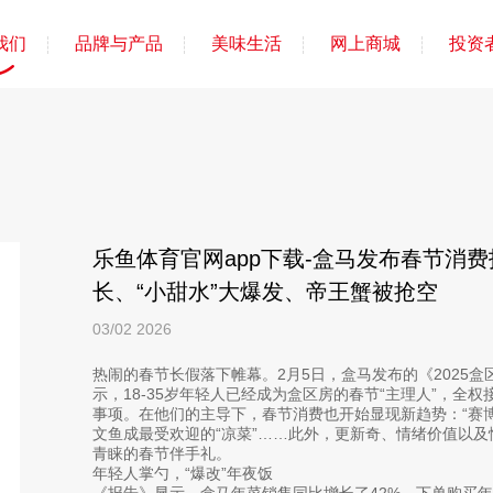
我们
品牌与产品
美味生活
网上商城
投资
乐鱼体育官网app下载-盒马发布春节消
长、“小甜水”大爆发、帝王蟹被抢空
03/02
2026
热闹的春节长假落下帷幕。2月5日，盒马发布的《2025盒
示，18-35岁年轻人已经成为盒区房的春节“主理人”，全
事项。在他们的主导下，春节消费也开始显现新趋势：“赛博
文鱼成最受欢迎的“凉菜”……此外，更新奇、情绪价值以及
青睐的春节伴手礼。
年轻人掌勺，“爆改”年夜饭
《报告》显示，盒马年菜销售同比增长了42%，下单购买年菜