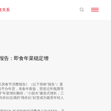
者关系
费报告：即食年菜稳定增
区房春节消费报告》（以下简称“报告”）显
权接手办年货，准备年夜饭，营造过年氛围等
”年菜增长翻倍；“小甜水”爆发式增长；三
性价比拉满的“情价比”好货成为最受年轻人
的18-35岁的年轻消费者占比达56%，不