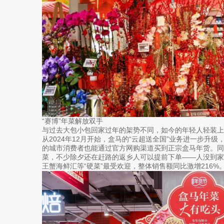
“赛博”年菜解放双手
与过去大包小包回家过年的架势不同，如今的年轻人轻装上
从2024年12月开始，盒马的“云超送全国”业务进一步升
的城市消费者也能通过官方网购渠道买到正宗盒马年货。同
菜，不少除夕还在赶路的返乡人可以提前下单——人没到
王蟹海鲜汇等“硬菜”最受欢迎，整体销售额同比激增216%