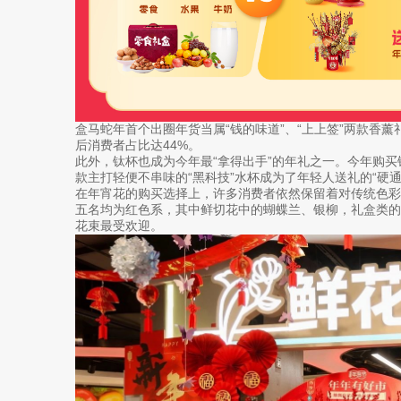
盒马蛇年首个出圈年货当属“钱的味道”、“上上签”两款香薰
后消费者占比达44%。
此外，钛杯也成为今年最“拿得出手”的年礼之一。今年购买钛
款主打轻便不串味的“黑科技”水杯成为了年轻人送礼的“硬通
在年宵花的购买选择上，许多消费者依然保留着对传统色
五名均为红色系，其中鲜切花中的蝴蝶兰、银柳，礼盒类的“有
花束最受欢迎。