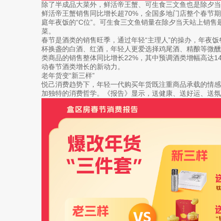
除了半成品大菜外，鲜活帝王蟹、可生食三文鱼也是除夕
鲜活帝王蟹销售同比增长超70%，全国多地门店整个春节期
庭年夜饭的“C位”。可生食三文鱼销量在除夕当天站上销售
菜。
春节是酒类的销售旺季，通过年轻“主理人”的操办，年夜
杯换盏的白酒、红酒，年轻人更爱选择鸡尾酒、精酿等微醺
类商品的销售整体同比增长22%，其中预调酒类增幅高达14
动春节酒类增长的新动力。
老年货变“新三样”
悦己消费趋势下，年轻一代购买年货既注重商品承载的情
加独特的消费哲学。《报告》显示，送健康、送好运、送氛