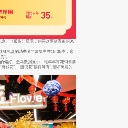
礼盒。《报告》显示，购买这两款香薰的95
杯礼盒的消费者年龄集中在18-35岁，这
货”。
彩的偏好。盒马数据显示，蛇年年宵花销售前
钱花”、“随便花”摆件等有“招财”寓意的