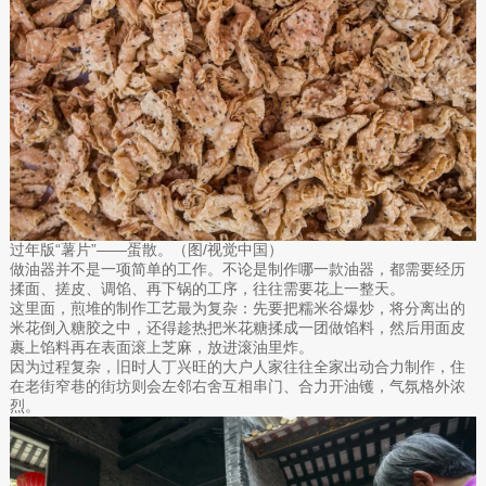
过年版“薯片”——蛋散。（图/视觉中国）
做油器并不是一项简单的工作。不论是制作哪一款油器，都需要经历
揉面、搓皮、调馅、再下锅的工序，往往需要花上一整天。
这里面，煎堆的制作工艺最为复杂：先要把糯米谷爆炒，将分离出的
米花倒入糖胶之中，还得趁热把米花糖揉成一团做馅料，然后用面皮
裹上馅料再在表面滚上芝麻，放进滚油里炸。
因为过程复杂，旧时人丁兴旺的大户人家往往全家出动合力制作，住
在老街窄巷的街坊则会左邻右舍互相串门、合力开油镬，气氛格外浓
烈。