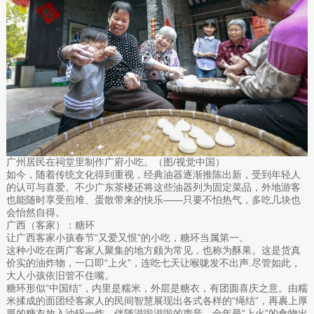
广州居民在祠堂里制作广府小吃。（图/视觉中国）
如今，随着传统文化得到重视，经典油器逐渐推陈出新，受到年轻人
的认可与喜爱。不少广东茶楼还将这些油器列为固定菜品，外地游客
也能随时享受煎堆、蛋散带来的快乐——只要不怕热气，多吃几块也
会怡然自得。
广西（客家）：糖环
让广西客家小孩春节“又爱又恨”的小吃，糖环当属第一。
这种小吃在两广客家人聚集的地方颇为常见，也称为酥果。这是货真
价实的油炸物，一口即“上火”，连吃七天让喉咙发不出声.尽管如此，
大人小孩依旧管不住嘴。
糖环形似“中国结”，内里是糯米，外层是糖衣，有团圆喜庆之意。由糯
米揉成的面团经客家人的民间智慧展现出各式各样的“绳结”，再裹上厚
厚的糖衣放入油锅一炸，伴随滋啦滋啦的声音，全年最“上火”的食物出