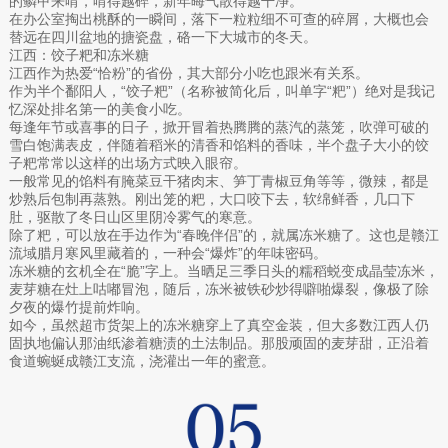
的鳞甲来啃，啃得越碎，新年晦气散得越干净。
在办公室掏出桃酥的一瞬间，落下一粒粒细不可查的碎屑，大概也会
替远在四川盆地的搪瓷盘，硌一下大城市的冬天。
江西：饺子粑和冻米糖
江西作为热爱“恰粉”的省份，其大部分小吃也跟米有关系。
作为半个鄱阳人，“饺子粑”（名称被简化后，叫单字“粑”）绝对是我记
忆深处排名第一的美食小吃。
每逢年节或喜事的日子，掀开冒着热腾腾的蒸汽的蒸笼，吹弹可破的
雪白饱满表皮，伴随着稻米的清香和馅料的香味，半个盘子大小的饺
子粑常常以这样的出场方式映入眼帘。
一般常见的馅料有腌菜豆干猪肉末、笋丁青椒豆角等等，微辣，都是
炒熟后包制再蒸熟。刚出笼的粑，大口咬下去，软绵鲜香，几口下
肚，驱散了冬日山区里阴冷雾气的寒意。
除了粑，可以放在手边作为“春晚伴侣”的，就属冻米糖了。这也是赣江
流域腊月寒风里藏着的，一种会“爆炸”的年味密码。
冻米糖的玄机全在“脆”字上。当晒足三季日头的糯稻蜕变成晶莹冻米，
麦芽糖在灶上咕嘟冒泡，随后，冻米被铁砂炒得噼啪爆裂，像极了除
夕夜的爆竹提前炸响。
如今，虽然超市货架上的冻米糖穿上了真空金装，但大多数江西人仍
固执地偏认那油纸渗着糖渍的土法制品。那股顽固的麦芽甜，正沿着
食道蜿蜒成赣江支流，浇灌出一年的蜜意。