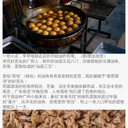
一些小店，早早地就在店外开始油炸煎堆。（图/图虫创意）
讲究好意头的广府人，制作的油器五花八门，但最硬核的当属油角、
煎堆、蛋散组成的“油器三宝”：
形似“荷包”（钱包）的油角有恭喜发财的意思，因此被赋予“家肥屋
润”的好意头；
而圆滚滚的煎堆用苞谷、芝麻、花生等食物杂糅而成，有五谷丰登的
寓意，广东俗语“年晚煎堆，人有我有”则凸显了煎堆的地位。
对于我这种广州小孩来说，象征“衣食无忧”的南乳蛋散则是过年版
的“薯片”，比丰实的油角、煎堆更快“秒没”，吃上一块入口即化的蛋散
便能乐上一天。