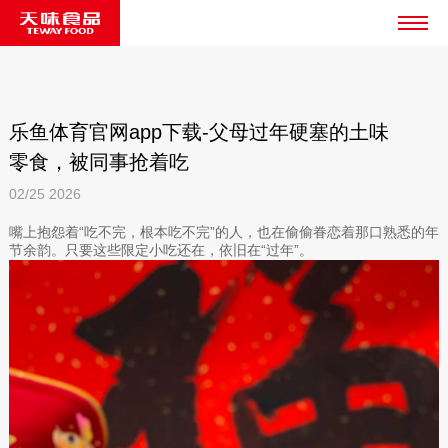
乐鱼体育官网app下载-父母过年硬塞的土味
零食，被同事抢着吃
02/25
2026
嘴上抱怨着“吃不完，根本吃不完”的人，也在偷偷眷恋着那口熟悉的年
节余韵。只要这些限定小吃还在，依旧在“过年”。