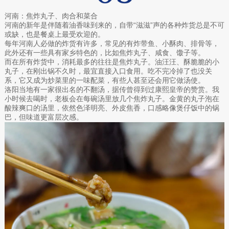
河南：焦炸丸子、肉合和菜合
河南的新年是伴随着油香味到来的，自带“滋滋”声的各种炸货总是不可
或缺，也是餐桌上最受欢迎的。
每年河南人必做的炸货有许多，常见的有炸带鱼、小酥肉、排骨等，
此外还有一些具有家乡特色的，比如焦炸丸子、咸食、馓子等。
而在所有炸货中，消耗最多的往往是焦炸丸子。油汪汪、酥脆脆的小
丸子，在刚出锅不久时，最宜直接入口食用。吃不完冷掉了也没关
系，它又成为炒菜里的一味配菜，有些人甚至还会用它做汤使。
洛阳当地有一家很出名的不翻汤，据传曾得到过康熙皇帝的赞赏。我
小时候去喝时，老板会在每碗汤里放几个焦炸丸子。金黄的丸子泡在
酸辣爽口的汤里，依然色泽明亮、外皮焦香，口感略像煲仔饭中的锅
巴，但味道更富层次感。