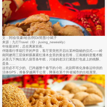
文：阿祯/良豪/哈吉/阿Di/简墨/小斌子
来源：九行Travel（ID：jiuxing_neweekly）
年味最浓时，总在离家前夜。
伴随着行李箱打开的声音，客厅里突然开启出某种隐秘的仪式——岭
南阿嬷用三层保鲜膜裹紧红漆木盒里的黄金煎堆，江南姆妈变魔术般
从茶几下掏出第八袋苔条年糕，川渝妈老汉们紧急打包桌上的桃酥、
蛋条……
这些必不可少的、已跨越整个春节的小吃，此刻即将化身春运特供的
活体GPS，准备穿越两千公里，降落在某个外省城市的出租屋里。