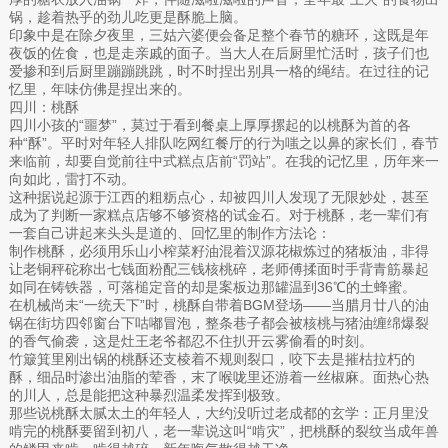
锅，趁着热乎的劲儿吃更是酥脆上脑。
印象中是在除夕夜里，三姑六婆便会备足整个春节的糖环，这既是年
夜饭的佐食，也是走亲戚的面子。当大人在后厨里忙活时，孩子们也
爱掺和到后厨里蹦蹦跳跳，时不时捏出别具一格的绳结。在过往的记
忆里，年味仿佛是捏出来的。
四川：桃酥
四川小孩的“噩梦”，莫过于看到餐桌上厚厚摞起的以桃酥为首的各
种“酥”。平时对年轻人排队吃网红餐厅的行为嗤之以鼻的家长们，春节
来临前，却要自觉前往中式糕点店前“罚站”。在我的记忆里，历年来一
向如此，雷打不动。
这种据说起源于江西的粗粝点心，却被四川人发现了无限妙处，甚至
成为了判断一家糕点店够不够资格的试金石。对于桃酥，老一辈们有
一套自己讲起来头头是道的、回忆里的制作方法论：
制作桃酥，必须用乐山小榨菜籽油混着汉源花椒炼过的猪板油，非得
让老铜秤砣称出七钱面粉配三钱核桃碎，老师傅揉面时手背青筋暴起
如同在铸铁器，可落槌定音的却是案板边那罐温到36℃的土蜂蜜。
在机械尚未“一统天下”时，桃酥自带着BGM登场——当腊月廿八的油
锅在街坊四邻窗台下咕嘟冒泡，整条巷子都会被核桃与猪油缠绵爆裂
的香气偷袭，这是灶王老爷都忍不住扒开云雾偷看的时刻。
竹簸箕里刚出锅的桃酥还支棱着不规则裂口，咬下去是摧枯拉朽的
酥，细品时渗出油脂的荤香，末了喉咙里还游着一丝椒麻。面热心热
的川人，总是能把这种暴烈温柔发挥到极致。
那些说桃酥太腻太土的年轻人，大约没听过老成都的玄学：正月里没
啃完的桃酥要留到初八，老一辈说这叫“啃灾”，把桃酥的裂纹当成年兽