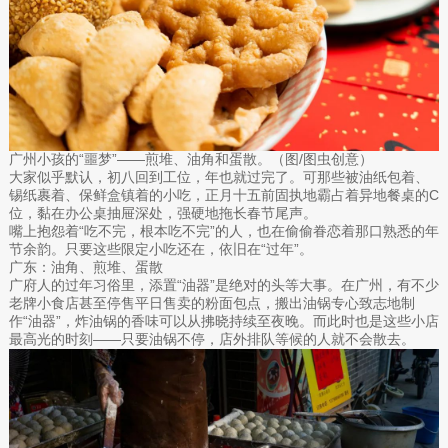
广州小孩的“噩梦”——煎堆、油角和蛋散。（图/图虫创意）
大家似乎默认，初八回到工位，年也就过完了。可那些被油纸包着、
锡纸裹着、保鲜盒镇着的小吃，正月十五前固执地霸占着异地餐桌的C
位，黏在办公桌抽屉深处，强硬地拖长春节尾声。
嘴上抱怨着“吃不完，根本吃不完”的人，也在偷偷眷恋着那口熟悉的年
节余韵。只要这些限定小吃还在，依旧在“过年”。
广东：油角、煎堆、蛋散
广府人的过年习俗里，添置“油器”是绝对的头等大事。在广州，有不少
老牌小食店甚至停售平日售卖的粉面包点，搬出油锅专心致志地制
作“油器”，炸油锅的香味可以从拂晓持续至夜晚。而此时也是这些小店
最高光的时刻——只要油锅不停，店外排队等候的人就不会散去。