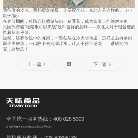
我爸做的皮冻，我妈摆盘拍摄。非要配个花，东北人是这样的。（小
斌子/摄）
在春节期间，猪蹄会打败猪头肉、猪耳朵，成为饭桌上的绝对主角，
只因为带着“吃猪爪可以抓钱”这种吉祥的意味——东北人对于谐音梗的
执着从未停歇。
当然，还有传说中的冻梨，一整盆放在冰天雪地里，冻好之后再拿到
屋子里解冻，一口咬下去充满汁水，让人不得不感慨——谁研究的
呢，这玩意！
上一篇
下一篇
全国统一服务热线：400 028 5300
自动语音服务时间为晚20:00至次日早9:00。
总机服务热线 ：028-82808188