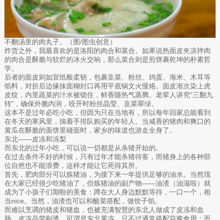
不翻汤里的肉丸子。（图/图虫创意）
炸货之外，我最喜欢的是洛阳的肉合和菜合。如果说热面皮夹凉拌肉
的肉合是酥脆与软烂的冰火交响，那么菜合则是煎饼裹乾坤的朴素哲
学。
后者的面皮则如宣纸般柔韧，包裹韭菜、粉丝、鸡蛋、海米、木耳等
馅料，对折后边缘抹面糊封口再用平底锅文火慢烙。面皮渐次染上虎
皮纹，内里蔬菜的汁水被锁住，鲜香随热气蒸腾。老辈人讲究“三翻九
转”，确保外脆内润，咬开时粉丝晶莹、韭菜翠绿。
这本不是过年必吃小吃，但因为只在当地有，所以每年回家总能看到
在冬天的寒风里，揣着手排队购买的年轻人。当咸香的猪肉和爽口的
黄瓜在酥脆的面饼里碰面时，家乡的味道也游走全身了。
东北——皮冻和冻梨
而东北的过年小吃，可以说一切都是从杀猪开始的。
在过去条件不好的时候，只有过年才能杀猪待客，而猪身上的各种部
位自然也不能浪费，这样才能让它死得其所。
首先，肥肉部分可以炼猪油，为接下来一年提供足够的油水。当然现
在大家已经很少吃猪油了，但炼猪油的副产物——油渣（油滋啦）就
成为了小孩子们期盼的美食：蹲在大人身边默默等待，一口一个，相
当nice。当然，油渣也可以和酸菜搭配，做饺子馅。
而难以烹调的猪皮和猪血，也被充满智慧的东北人做成了皮冻和血
肠。皮冻晶莹剔透，可谓是东北果冻，只不过通常搭配蒜酱食用；而