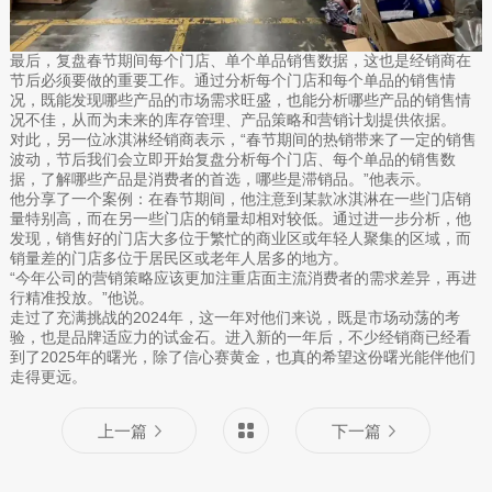
最后，复盘春节期间每个门店、单个单品销售数据，这也是经销商在
节后必须要做的重要工作。通过分析每个门店和每个单品的销售情
况，既能发现哪些产品的市场需求旺盛，也能分析哪些产品的销售情
况不佳，从而为未来的库存管理、产品策略和营销计划提供依据。
对此，另一位冰淇淋经销商表示，“春节期间的热销带来了一定的销售
波动，节后我们会立即开始复盘分析每个门店、每个单品的销售数
据，了解哪些产品是消费者的首选，哪些是滞销品。”他表示。
他分享了一个案例：在春节期间，他注意到某款冰淇淋在一些门店销
量特别高，而在另一些门店的销量却相对较低。通过进一步分析，他
发现，销售好的门店大多位于繁忙的商业区或年轻人聚集的区域，而
销量差的门店多位于居民区或老年人居多的地方。
“今年公司的营销策略应该更加注重店面主流消费者的需求差异，再进
行精准投放。”他说。
走过了充满挑战的2024年，这一年对他们来说，既是市场动荡的考
验，也是品牌适应力的试金石。进入新的一年后，不少经销商已经看
到了2025年的曙光，除了信心赛黄金，也真的希望这份曙光能伴他们
走得更远。
上一篇
下一篇