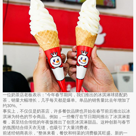
一位奶茶店老板表示：“今年春节期间，我们推出的冰淇淋球搭配奶
茶，销量大幅增长，几乎每天都是爆单。单品的销售量比去年增加了
约30%。”
事实上，不仅仅是奶茶店，许多餐饮品牌也开始在春节前后推出以冰
淇淋为特色的节令商品。例如，一些餐厅在节日期间推出了冰淇淋套
餐，甚至结合传统的年夜饭推出了创意冰淇淋甜品。这种创新与春节
的氛围结合得天衣无缝，也吸引了大量消费者。
前述经销商表示，“整体来看，餐饮和特渠的消费极其旺盛。新的一