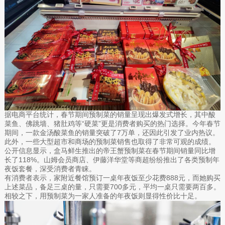
据电商平台统计，春节期间预制菜的销量呈现出爆发式增长，其中酸
菜鱼、佛跳墙、猪肚鸡等“硬菜”更是消费者购买的热门选择。今年春节
期间，一款金汤酸菜鱼的销量突破了7万单，还因此引发了业内热议。
此外，一些大型超市和商场的预制菜销售也取得了非常可观的成绩。
公开信息显示，盒马鲜生推出的帝王蟹预制菜在春节期间销量同比增
长了118%。山姆会员商店、伊藤洋华堂等商超纷纷推出了各类预制年
夜饭套餐，深受消费者青睐。
有消费者表示，家附近餐馆预订一桌年夜饭至少花费888元，而她购买
上述菜品，备足三桌的量，只需要700多元，平均一桌只需要两百多。
相较之下，用预制菜为一家人准备的年夜饭则显得性价比十足。