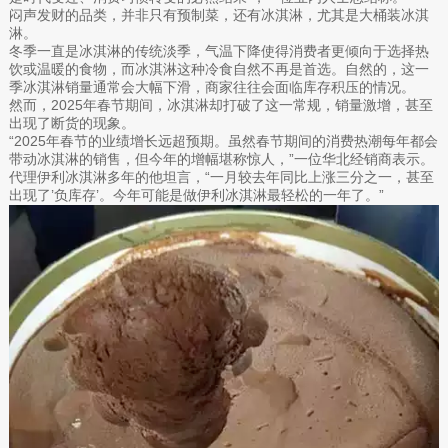
闷声发财的品类，并非只有预制菜，还有冰淇淋，尤其是大桶装冰淇
淋。
冬季一直是冰淇淋的传统淡季，气温下降使得消费者更倾向于选择热
饮或温暖的食物，而冰淇淋这种冷食自然不再是首选。自然的，这一
季冰淇淋销量通常会大幅下滑，商家往往会面临库存积压的情况。
然而，2025年春节期间，冰淇淋却打破了这一常规，销量激增，甚至
出现了断货的现象。
“2025年春节的业绩增长远超预期。虽然春节期间的消费热潮每年都会
带动冰淇淋的销售，但今年的增幅堪称惊人，”一位华北经销商表示。
代理伊利冰淇淋多年的他坦言，“一月较去年同比上涨三分之一，甚至
出现了’负库存’。今年可能是做伊利冰淇淋最轻松的一年了。”