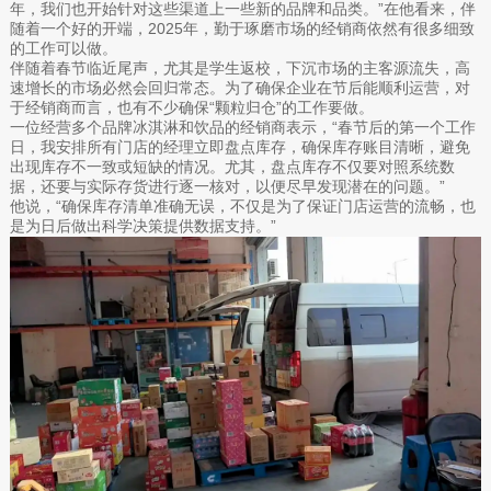
年，我们也开始针对这些渠道上一些新的品牌和品类。”在他看来，伴
随着一个好的开端，2025年，勤于琢磨市场的经销商依然有很多细致
的工作可以做。
伴随着春节临近尾声，尤其是学生返校，下沉市场的主客源流失，高
速增长的市场必然会回归常态。为了确保企业在节后能顺利运营，对
于经销商而言，也有不少确保“颗粒归仓”的工作要做。
一位经营多个品牌冰淇淋和饮品的经销商表示，“春节后的第一个工作
日，我安排所有门店的经理立即盘点库存，确保库存账目清晰，避免
出现库存不一致或短缺的情况。尤其，盘点库存不仅要对照系统数
据，还要与实际存货进行逐一核对，以便尽早发现潜在的问题。”
他说，“确保库存清单准确无误，不仅是为了保证门店运营的流畅，也
是为日后做出科学决策提供数据支持。”