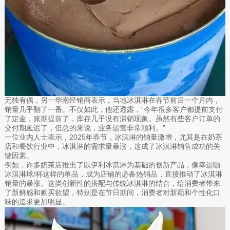
无独有偶，另一华南经销商表示，当地冰淇淋在春节前后一个月内，
销量几乎翻了一番。不仅如此，他还透露，“今年很多客户都提前支付
了定金，账期提前了，库存几乎没有滞销现象。虽然有些客户订单的
交付期延迟了，但总的来说，业务运营非常顺利。”
一位业内人士表示，2025年春节，冰淇淋的销量激增，尤其是在奶茶
店和餐饮行业中，冰淇淋的需求量暴涨，这成了冰淇淋销售成功的关
键因素。
例如，许多奶茶店推出了以伊利冰淇淋为基础的创新产品，像幸运咖
冰淇淋球/杯这样的单品，成为店铺的必备热销品，直接推动了冰淇淋
销量的暴涨。这类创新性的搭配与传统冰淇淋的结合，给消费者带来
了新鲜感和购买欲望，特别是在节日期间，消费者对新颖和个性化口
味的追求更加明显。