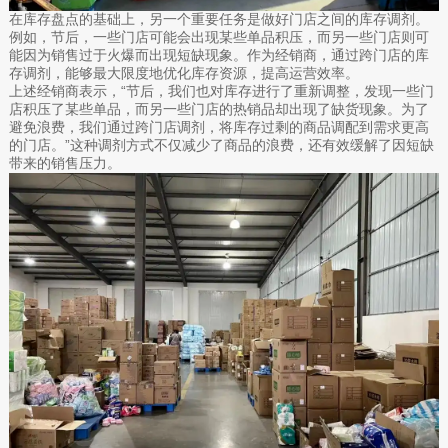
在库存盘点的基础上，另一个重要任务是做好门店之间的库存调剂。
例如，节后，一些门店可能会出现某些单品积压，而另一些门店则可
能因为销售过于火爆而出现短缺现象。作为经销商，通过跨门店的库
存调剂，能够最大限度地优化库存资源，提高运营效率。
上述经销商表示，“节后，我们也对库存进行了重新调整，发现一些门
店积压了某些单品，而另一些门店的热销品却出现了缺货现象。为了
避免浪费，我们通过跨门店调剂，将库存过剩的商品调配到需求更高
的门店。”这种调剂方式不仅减少了商品的浪费，还有效缓解了因短缺
带来的销售压力。