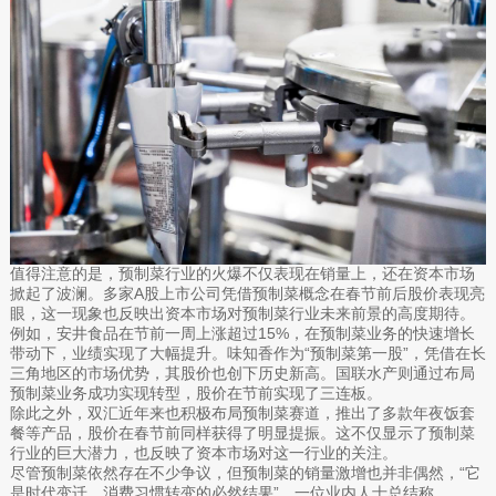
值得注意的是，预制菜行业的火爆不仅表现在销量上，还在资本市场
掀起了波澜。多家A股上市公司凭借预制菜概念在春节前后股价表现亮
眼，这一现象也反映出资本市场对预制菜行业未来前景的高度期待。
例如，安井食品在节前一周上涨超过15%，在预制菜业务的快速增长
带动下，业绩实现了大幅提升。味知香作为“预制菜第一股”，凭借在长
三角地区的市场优势，其股价也创下历史新高。国联水产则通过布局
预制菜业务成功实现转型，股价在节前实现了三连板。
除此之外，双汇近年来也积极布局预制菜赛道，推出了多款年夜饭套
餐等产品，股价在春节前同样获得了明显提振。这不仅显示了预制菜
行业的巨大潜力，也反映了资本市场对这一行业的关注。
尽管预制菜依然存在不少争议，但预制菜的销量激增也并非偶然，“它
是时代变迁、消费习惯转变的必然结果”，一位业内人士总结称。