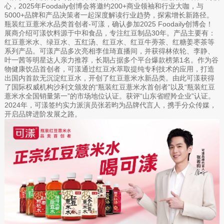
心，2025年Foodaily创博会将邀约200+商业领袖和行业大咖，与
5000+品牌和产品决策者一起深度解读行业趋势，探索增长新路径。
瓶装红豆薏米水品类首创者-可漾，确认参加2025 Foodaily创博会！
展商介绍可漾饮料源于中和食品，专注红豆制品30年。产品主要有：
红豆薏米水、绿豆水、五红汤、红豆水、红豆牛蒡茶、红糖姜枣茶等
系列产品。可漾产品多次亮相李佳琦直播间，并获得林依轮、李静、
叶一茜等明星达人亲力推荐，长期占据多个平台爆款榜第1名。作为谷
物健康饮品首创者，可漾通过红豆水萃取提纯专利技术的应用，打造
出国内首款无沉淀红豆水，开创了红豆薏米水新品类。由此可漾获得
了国际权威机构沙利文颁发的“瓶装红豆薏米水首创者”以及“瓶装红豆
薏米水全国销量第一”的市场地位认证。获评“山东省瞪羚企业”认证。
2024年，可漾签约实力派演员张若昀为品牌代言人，携手分众传媒，
开启品牌进阶发展之路。