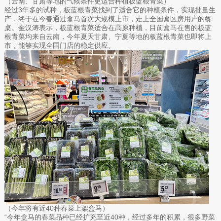
（云南、甘肃等地的气候条件更适合种植板蓝根青菜）
经过3年多的试种，板蓝根青菜找到了适合它的种植条件，实现批量生
产，终于在今春通过盒马首次大规模上市，走上全国盒区房用户的餐
桌。金汉涛表示，板蓝根青菜适合在高原种植，目前盒马在售的板蓝
根青菜均来自云南，今年夏天甘肃、宁夏等地的板蓝根青菜也即将上
市，能够实现全国门店的稳定供应。
（今年将有近40种春菜上架盒马）
“今年盒马的春菜品种已经扩充至近40种，经过多年的积累，很多野菜