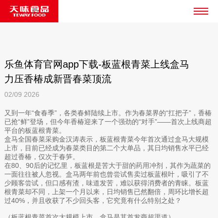
乐鱼体育官网app下载-板蓝根青菜上线盒马
力压香椿成新晋春菜顶流
02/09
2026
又到一年“食春季”，各类春鲜陆续上市。作为春菜界的“扛把子”，香椿
已抢“鲜”登场，但今年香椿迎来了一个强劲的“对手”——首次上线商超
平台的板蓝根青菜。
盒马全国春菜采购金汉涛表示，板蓝根青菜今年首次通过盒马大规模
上市，目前已经成为春菜类目的第二个大单品，其日均销售水平已经
超过香椿，仅次于春笋。
在80、90后的记忆里，板蓝根是苦大于甜的药用冲剂，其作为蔬菜的
一面往往被人忽视。盒马两年前也曾尝试售卖过板蓝根叶，吸引了不
少顾客尝试，但口感有渣，味道发苦，难以获得消费者的青睐。板蓝
根青菜却不同，上架一个月以来，日均销售已然翻倍，周环比增长超
过40%，并且收获了不少回头客，它究竟有什么特别之处？
（板蓝根青菜首次大规模上市，盒马是其首发商超渠道）