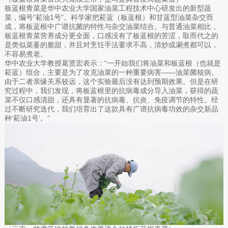
板蓝根青菜是华中农业大学国家油菜工程技术中心研发出的新型蔬
菜，编号“菘油1号”。科学家把菘蓝（板蓝根）和甘蓝型油菜杂交而
成，将板蓝根中广谱抗菌的特性与杂交油菜结合。与普通油菜相比，
板蓝根青菜营养成分更全面，口感没有了板蓝根的苦涩，取而代之的
是类似菜薹的脆甜，并且对烹饪手法要求不高，清炒或涮煮都可以，
不容易煮老。
华中农业大学教授葛贤宏表示：“一开始我们将油菜和板蓝根（也就是
菘蓝）组合，主要是为了攻克油菜的一种重要病害——油菜菌核病。
由于二者亲缘关系较远，这个实验最后没有达到预期效果。但是在研
究过程中，我们发现，将板蓝根里的抗病毒成分导入油菜，获得的蔬
菜不仅口感清甜，还具有显著的抗病毒、抗炎、免疫调节的特性。经
过不断研究迭代，我们培育出了这款具有广谱抗病毒功效的杂交新品
种‘菘油1号’。”