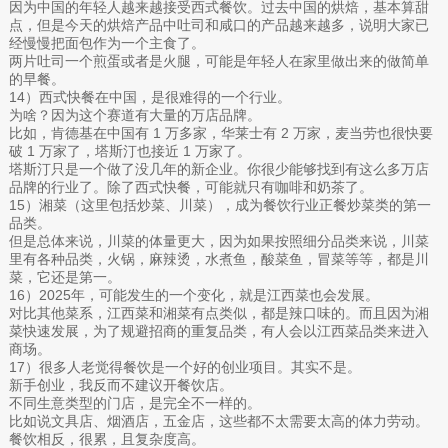
因为中国的年轻人越来越接受西式餐饮。过去中国的烘焙，基本算甜
点，但是今天的烘焙产品中吐司和咸口的产品越来越多，说明大家已
经慢慢把面包作为一个主食了。‍‍‍‍‍‍‍‍‍‍‍
两片吐司一个煎蛋或者是火腿，可能是年轻人在家里做出来的做简单
的早餐。‍‍‍‍‍‍‍‍
14）西式快餐在中国，是很难得的一个行业。
为啥？因为这个赛道有大量的万店品牌。
比如，肯德基在中国有 1 万多家，华莱士有 2 万家，麦当劳也很快要
破 1 万家了，塔斯汀也接近 1 万家了。
塔斯汀只是一个做了没几年的新企业。你很少能够找到有这么多万店
品牌的行业了。除了西式快餐，可能就只有咖啡和奶茶了。
15）湘菜（这里包括炒菜、川菜），成为餐饮行业正餐炒菜类的第一
品类。
但是总体来说，川菜的体量更大，因为如果按照细分品类来说，川菜
里有各种品类，火锅，麻辣烫，水煮鱼，酸菜鱼，冒菜等等，都是川
菜，它还是第一。
16）2025年，可能发生的一个变化，就是江西菜也会发展。
对比其他菜系，江西菜和湘菜有点类似，都是辣口味的。而且因为湘
菜快速发展，为了规避招商的重复品类，有人会以江西菜品类来进入
商场。‍‍‍‍‍‍‍‍‍‍‍‍‍‍
17）很多人老觉得餐饮是一个好的创业项目。其实不是。
新手创业，我反而不建议开餐饮店。
不同生意类型的门店，是完全不一样的。
比如说文具店、烟酒店，五金店，这些都不太需要太高的体力劳动。
餐饮相反，很累，且复杂度高。