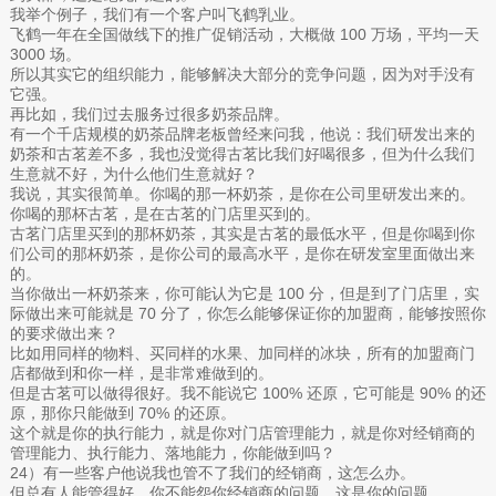
我举个例子，我们有一个客户叫飞鹤乳业。
飞鹤一年在全国做线下的推广促销活动，大概做 100 万场，平均一天
3000 场。
所以其实它的组织能力，能够解决大部分的竞争问题，因为对手没有
它强。
再比如，我们过去服务过很多奶茶品牌。
有一个千店规模的奶茶品牌老板曾经来问我，他说：我们研发出来的
奶茶和古茗差不多，我也没觉得古茗比我们好喝很多，但为什么我们
生意就不好，为什么他们生意就好？
我说，其实很简单。你喝的那一杯奶茶，是你在公司里研发出来的。
你喝的那杯古茗，是在古茗的门店里买到的。
古茗门店里买到的那杯奶茶，其实是古茗的最低水平，但是你喝到你
们公司的那杯奶茶，是你公司的最高水平，是你在研发室里面做出来
的。
当你做出一杯奶茶来，你可能认为它是 100 分，但是到了门店里，实
际做出来可能就是 70 分了，你怎么能够保证你的加盟商，能够按照你
的要求做出来？
比如用同样的物料、买同样的水果、加同样的冰块，所有的加盟商门
店都做到和你一样，是非常难做到的。
但是古茗可以做得很好。我不能说它 100% 还原，它可能是 90% 的还
原，那你只能做到 70% 的还原。
这个就是你的执行能力，就是你对门店管理能力，就是你对经销商的
管理能力、执行能力、落地能力，你能做到吗？
24）有一些客户他说我也管不了我们的经销商，这怎么办。
但总有人能管得好，你不能怨你经销商的问题，这是你的问题。