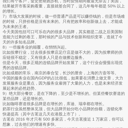
我们有个客户，金史密斯跑步机，当时疫情期间被逼无奈去了美国，
结果被开市客采购看重，直接就签合同了，这几年每年都是 50% 以上
的增长。‍‍‍‍‍‍‍‍‍
7）市场大发展的时候，做一些普通产品是可以赚些钱的，但是市场难
的时候，只拼价格是没有未来的。只有把效率和创新做上去，才能成
为未来的王者。‍
今天美国包括可口可乐在内的很多大品牌，其实都是二战之后美国制
造能力过剩的卷王，那时候的产品与技术创新和组织变革，造就了今
天的许多知名品牌。‍‍‍‍‍‍‍‍‍‍‍‍
8）一些服务业的颠覆，在悄悄兴起。
比如按摩行业，过去很多按摩店足疗店是做不大的，因为按摩师的供
应链很不稳定，又有很多人只是在做擦边服务。
但是今天，很多正规的连锁品牌开始发展了，这个行业会慢慢出现优
秀的连锁品牌。‍‍‍‍‍‍‍‍‍‍‍
比如成都的常乐，南京的泰合玺，长沙的厘舍，上海的方壶等等。
中国的服务业在国内GDP的占比很低，如果要在消费上做文章，大力
发展服务业是重点，因为服务业雇佣了大量的人力，也是未来经济发
展起来的必然趋势。‍‍‍‍‍‍‍‍‍‍‍‍‍
9）绝大部分餐饮，是在下降的，至少是不增长的。但某些餐饮赛道的
某些品牌，还是增长的。
比如咖啡赛道很多品牌是在增长的，库迪、瑞幸都在增长。
奶茶行业虽然整体见顶，但大品牌开始分吃小品牌的份额，连锁化率
快递提高（其中古茗这几天在港股上市了）。
古茗在 2016 年才只有 500 多家店，今天古茗接近 1 万家店，你可以
想象，过去他们的增速有多快。