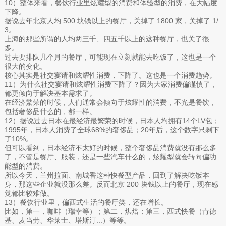
10）整体来看，餐饮行业里炫耀型的消费和体验型的消费，在大幅度
下降。
据说去年北京人均 500 块钱以上的餐厅，关掉了 1800 家，关掉了 1/
3。
上海的那些所谓的人均两三千、四五千以上的这种餐厅，也关了很
多。
过去要排队几个月的餐厅，可能现在立刻就能去吃饭了，这也是一个
很大的变化。
核心其实是社交宴请和炫耀性消费，下降了。这也是一个消费趋势。
11）为什么社交宴请和炫耀性消费下降了？因为大家消费偏谨慎了，
都更倾向于解决基本需求了。
在经济繁荣的时候，人们通常会倾向于炫耀性的消费，不光是餐饮，
包括奢侈品什么的，都一样。
12）据说过去日本在最经济最繁荣的时候，日本人均拥有14个LV包；
1995年，日本人消费了全球68%的奢侈品；20年后，这个数字只剩下
了10%。
但可以看到，日本经济不太好的时候，整个奢侈品消费就没有那么多
了，不管是餐厅、服装，还是一些汽车什么的，炫耀型就会转向偏功
能型的消费。
所以今天，兰州拉面、南城香这种快餐型产品，回到了解决吃饭本
身，那这些企业就没那么差。反而北京 200 块钱以上的餐厅，现在感
觉都比较难做。
13）餐饮行业里，偏西式生活的餐厅类，还在增长。
比如，第一，咖啡（瑞幸等）；第二，烘焙；第三，西式快餐（肯德
基、麦当劳、华莱士、塔斯汀...）等等。