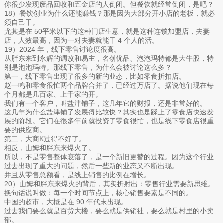
你很少发现废品回收和五金店的人倒闭。但餐饮就经常倒闭，是吧？
18）餐饮创业为什么还能赚钱？那是因为大部分开小店的老板，就必
须自己干。
尤其是在 50平米以下的这种门店生意，就是这种连锁加盟店，夫妻
店，人效最高，因为一对夫妻就能干 4 个人的活。‍
19）2024 年，线下零售讨论度很高。
从胖东来到永辉的调改和易主，名创优品、泡泡玛特都是大牛股，特
别是泡泡玛特。那线下零售，为什么会被讨论这么多？
第一，线下零售出现了很多的新的业态，比如零食折扣店。
赵一鸣和零食很忙两个品牌合并了，已经过万店了。据说他们现在每
个月都是几百家、上千家的开。
我们有一个客户，叫盐津铺子，这几年它的财报，还是非常好的。
这几年为什么盐津铺子发展得比较快？其实也是踩上了零食店快速发
展的阶段。它们在很多年前就投资了零食很忙，也是线下零食店很重
要的供应商。
第二，大商K过得不好了。
相反，山姆和胖东来爆火了。
所以，不是零售整体衰落了，是一个新旧更替的过程。因为这个行业
过去出现了重大的问题，然后一些新的业态又不断出现。
并且从零售总额看，是线上销售的比例在增长。
20）山姆和胖东来爆火的背后，其实折射出：零售行业需要新思维。
换句话说叫做：每一个时间节点上，核心销售要素是不同的。
中国的超市，大概是在 90 年代末出现。
过去我们要么就是百货大楼，要么就是供销社，要么就是村里的小卖
部。