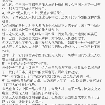
输路线。
所以这几年中国一直都在增加大豆的种植面积，否则国际局势一旦变
化，那大豆可能就运不过来了。
4）做农业无人机的企业，受益在极端天气。
我跟一个做农业无人机的企业老板聊过，是属于比较小型的这种作业
机器。
我们国家的耕种，对于大型的农业机械是不太需要的，因为它地块比
较小，所以比较适合小型的无人机作业。
过去这些无人机一直是服务中国农业，因为美洲的土地面积幅员辽
阔，巴西，美国都是大面积耕种，对小型无人机没有需求。‍‍‍‍‍‍‍‍‍‍‍‍‍‍‍‍‍
但这几年发生了变化，由于极端天气的原因，如果种一种作物很容易
就绝产，所以这些大农场主的策略是把地块分成小块，分别耕种不同
作物。
这样一来，它们就需要小型作业的无人机了，所以中国的农业无人机
在美洲那里卖得很好。‍‍‍
5）户外产品是处在繁荣的初期。
疫情带火了很多户外产品，这几年虽然有所下滑，但是这个风潮启动
了，我们从日本户外行业的发展也可以看出这种趋势。
2023 年专业自行车市场就有很大的发展，这也是户外的一种。‍‍‍‍‍‍‍‍‍
6）出海是很多品牌的出路。因为国内太卷了，而到欧美去，确实我们
具有巨大的性价比优势。
当然也有很多中国产品非常抗打，像无人机、电子产品，比如安克充
电宝，大疆无人机，韶音跑步耳机等等。‍‍‍‍‍‍‍‍‍‍‍‍‍
大疆无人机是被美国制裁的企业，但是因为美国制造成本太高了，所
以没办法，还是要买大疆用。