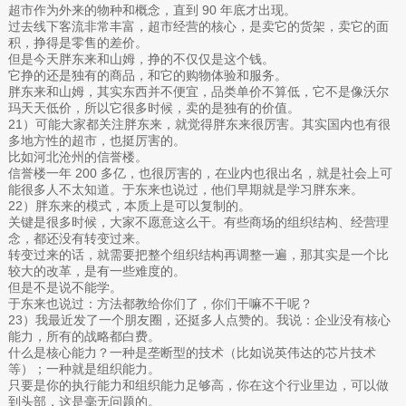
超市作为外来的物种和概念，直到 90 年底才出现。
过去线下客流非常丰富，超市经营的核心，是卖它的货架，卖它的面
积，挣得是零售的差价。
但是今天胖东来和山姆，挣的不仅仅是这个钱。
它挣的还是独有的商品，和它的购物体验和服务。
胖东来和山姆，其实东西并不便宜，品类单价不算低，它不是像沃尔
玛天天低价，所以它很多时候，卖的是独有的价值。
21）可能大家都关注胖东来，就觉得胖东来很厉害。其实国内也有很
多地方性的超市，也挺厉害的。
比如河北沧州的信誉楼。
信誉楼一年 200 多亿，也很厉害的，在业内也很出名，就是社会上可
能很多人不太知道。于东来也说过，他们早期就是学习胖东来。
22）胖东来的模式，本质上是可以复制的。
关键是很多时候，大家不愿意这么干。有些商场的组织结构、经营理
念，都还没有转变过来。
转变过来的话，就需要把整个组织结构再调整一遍，那其实是一个比
较大的改革，是有一些难度的。
但是不是说不能学。
于东来也说过：方法都教给你们了，你们干嘛不干呢？
23）我最近发了一个朋友圈，还挺多人点赞的。我说：企业没有核心
能力，所有的战略都白费。
什么是核心能力？一种是垄断型的技术（比如说英伟达的芯片技术
等）；一种就是组织能力。
只要是你的执行能力和组织能力足够高，你在这个行业里边，可以做
到头部，这是毫无问题的。