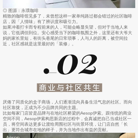
◎ 图源：永璞咖啡
精致的咖啡馆见多了，未曾想这样一家单纯路过都会错过的社区咖啡
店，因「人情味」有了辨识度和吸引力。
如果冲着打卡而专程前来的人，可能会略显失望，但对于当地人来
说，它低调但到位。安心感受当下的咖啡氛围之外，这里还有大爷大
妈的家长里短，有街头巷尾的日常琐事，人与人的距离，被空间拉
近，社区感就是这里最好的「装修」。
厌倦了同质化的盒子商场，人们逐渐流向具备生活气息的社区。而向
社区靠拢，正成为不少品牌共同的主题。
比如每家门店皆是品牌与在地社区桥梁的Aesop伊索。跟传统的商业
空间不同，Aesop伊索构思新店的过程中，会真诚把自己当成社区一
员，将空间表达更多让渡给周围社区与街景环境，让门店自然「长
出」更符合城市在地的样子，并为当地作出有益的贡献。