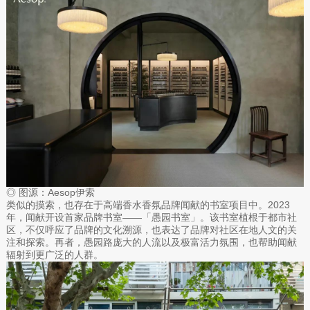
◎ 图源：Aesop伊索
类似的摸索，也存在于高端香水香氛品牌闻献的书室项目中。2023
年，闻献开设首家品牌书室——「愚园书室」。该书室植根于都市社
区，不仅呼应了品牌的文化溯源，也表达了品牌对社区在地人文的关
注和探索。再者，愚园路庞大的人流以及极富活力氛围，也帮助闻献
辐射到更广泛的人群。