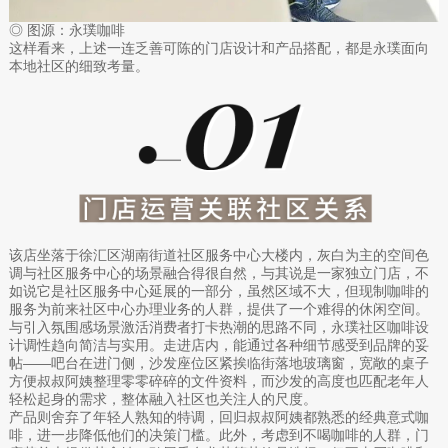
◎ 图源：永璞咖啡
这样看来，上述一连乏善可陈的门店设计和产品搭配，都是永璞面向
本地社区的细致考量。
该店坐落于徐汇区湖南街道社区服务中心大楼内，灰白为主的空间色
调与社区服务中心的场景融合得很自然，与其说是一家独立门店，不
如说它是社区服务中心延展的一部分，虽然区域不大，但现制咖啡的
服务为前来社区中心办理业务的人群，提供了一个难得的休闲空间。
与引入氛围感场景激活消费者打卡热潮的思路不同，永璞社区咖啡设
计调性趋向简洁与实用。走进店内，能通过各种细节感受到品牌的妥
帖——吧台在进门侧，沙发座位区紧挨临街落地玻璃窗，宽敞的桌子
方便叔叔阿姨整理零零碎碎的文件资料，而沙发的高度也匹配老年人
轻松起身的需求，整体融入社区也关注人的尺度。
产品则舍弃了年轻人熟知的特调，回归叔叔阿姨都熟悉的经典意式咖
啡，进一步降低他们的决策门槛。此外，考虑到不喝咖啡的人群，门