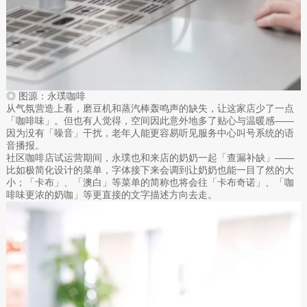
◎ 图源：永璞咖啡
从气氛营造上看，磨豆机和蒸汽棒轰鸣声的缺失，让这家店少了一点
「咖啡味」。但也有人觉得，空间因此意外地多了贴心与温暖感——
因为没有「噪音」干扰，老年人能更容易听见服务中心叫号系统的语
音播报。
社区咖啡店试运营期间，永璞也和来店的奶奶一起「查漏补缺」——
比如极简化设计的菜单，字体接下来会调到让奶奶也能一目了然的大
小；「卡布」、「澳白」等菜单的简称也将会往「卡布奇诺」、「咖
啡味更浓的奶咖」等更直接的文字描述方向去走。