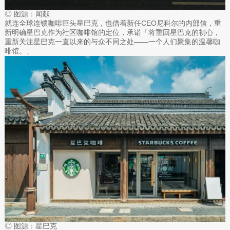
◎ 图源：闻献
就连全球连锁咖啡巨头星巴克，也借着新任CEO尼科尔的内部信，重
新明确星巴克作为社区咖啡馆的定位，承诺「将重回星巴克的初心，
重新关注星巴克一直以来的与众不同之处——一个人们聚集的温馨咖
啡馆。」
◎ 图源：星巴克