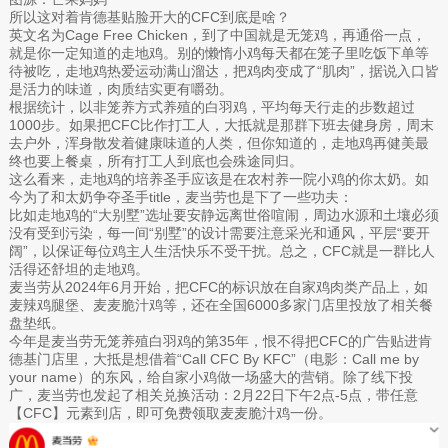
所以这对着肯德基贴脸开大的CFC到底是啥？
英文名为Cage Free Chicken，到了中国就是无笼鸡，再通俗一点，
就是你一定知道的走地鸡。别的懒惰小鸡每天都在笼子里吃饭下单等
待被吃，走地鸡热爱运动满山溜达，把鸡肉变成了“肌肉”，据说入口皆
是活力的味道，肉质结实更有嚼劲。
根据统计，以非笼养方式养殖的白羽鸡，平均每天行走的步数超过
1000步。如果把CFC比作打工人，大抵就是那群下班去健身房，周末
去户外，浑身散发着健康味道的人类，但你知道的，走地鸡再健美最
终也要上餐桌，所有打工人到底也会殊途同归。
这么看来，走地鸡的培养圣手应该是在农村养一院小鸡的你太奶。如
今为了和太奶争夺圣手title，麦当劳也是下了一些功夫：
比如走地鸡的“大别墅”选址要安静远离世俗喧闹，周边水源和土壤必须
没有受到污染，每一间“别墅”的设计需要注意采光和通风，平层“要开
阔”，以保证每位鸡主人生活快乐不受干扰。总之，CFC就是一群比人
活得还舒坦的走地鸡。
麦当劳从2024年6月开始，把CFC的标识放在自家鸡肉类产品上，如
麦辣鸡腿堡、麦麦脆汁鸡等，还在全国6000多家门店里投放了相关餐
盘垫纸。
今年是麦当劳无笼养殖白羽鸡的第35年，恨不得把CFC的广告贴进肯
德基门店里，大抵是想借着“Call CFC By KFC”（电影：Call me by
your name）的东风，给自家小鸡做一场盛大的营销。除了线下投
广，麦当劳也发起了相关兑换活动：2月22日下午2点-5点，带任意
【CFC】元素到店，即可免费领取麦麦脆汁鸡一份。