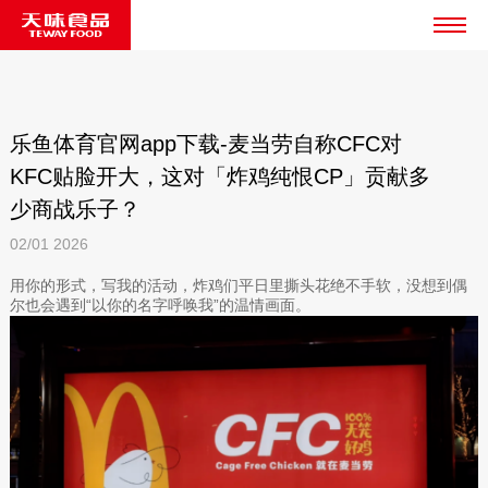
乐鱼体育官网app下载-麦当劳自称CFC对
KFC贴脸开大，这对「炸鸡纯恨CP」贡献多
少商战乐子？
02/01
2026
用你的形式，写我的活动，炸鸡们平日里撕头花绝不手软，没想到偶
尔也会遇到“以你的名字呼唤我”的温情画面。