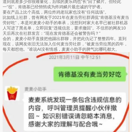
道到底差多少你很难量化，后续的麦乐鸡也“长”回了鳞片。但经此
一“役”，肯德基已经悄悄成为炸鸡鳞片最忠诚的守护者。
要在产品上比个高低，两位炸鸡老玩家也没有“任何战场”。
比如线上社群，曾有网友于2021年在麦当劳社群调侃“肯德基没有麦当
劳好吃”，本是对麦麦小助手的奉承，没想到对家大名早已被社群机器
人写进了黑名单，立即回复“违规信息，要求撤回”。不信邪的网友10
天后再次在社群发言：“现在发肯德基还会被警告吗？”
会的，麦麦小助手直接把他踢出群聊，并把此仇记了整整四年。直到
现在，该网友依旧无法加入任何麦当劳社群，“被麦当劳拉黑的四年，
每天都想他。”谁说AI没有情感，麦麦小助手的脾气比哪吒都大。