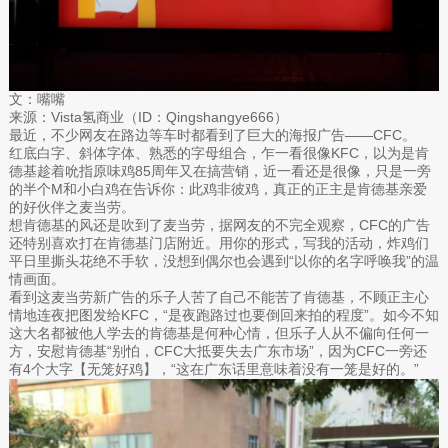
文：嘴嘴
来源：Vista氢商业（ID：Qingshangye666）
最近，不少网友在路边等车时都看到了巨大的海报广告——CFC。
红底白字、斜体字体、熟悉的字母组合，乍一看很像KFC，以为是肯
德基趁着吮指原味鸡85周年又在搞营销，近一看还是很像，只是一旁
的半个M和小白鸡在告诉你：此鸡非彼鸡，真正的正主是肯德基亲爱
的好伙伴之麦当劳。
想肯德基的风还是吹到了麦当劳，据网友的不完全观察，CFC的广告
还特别喜欢打在肯德基门店附近。用你的形式，写我的活动，炸鸡们
平日里撕头花绝不手软，没想到偶尔也会遇到“以你的名字呼唤我”的温
情画面。
看到这麦当劳新广告的乐子人苦了自己不能苦了肯德基，不顾正主心
情地连夜把图发给KFC，“是夜跑路过也要倒回来拍的程度”。如今不知
这大名都被他人学去的肯德基是何种心情，但乐子人从不偏向任何一
方，安慰肯德基“别怕，CFC大抵要失去广东市场”，因为CFC一旁还
有4个大字【无笼好鸡】，“这在广东话里意味着没有一笼是好的。”