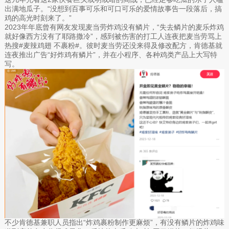
出满地瓜子。“没想到百事可乐和可口可乐的爱情故事告一段落后，搞
鸡的高光时刻来了。”
2023年年底曾有网友发现麦当劳炸鸡没有鳞片，“失去鳞片的麦乐炸鸡
就好像西方没有了耶路撒冷”，感到被伤害的打工人连夜把麦当劳骂上
热搜#麦辣鸡翅 不裹粉#。彼时麦当劳还没来得及修改配方，肯德基就
连夜推出广告“好炸鸡有鳞片”，并在小程序、各种鸡类产品上大写特
写。
不少肯德基兼职人员指出“炸鸡裹粉制作更麻烦”，有没有鳞片的炸鸡味