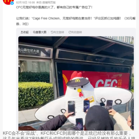
KFC会不会“应战”、KFC和CFC到底哪个是正统已经没有那么重要，
这几年光看这2家快餐巨头或明或暗的商战，已经足够吃瓜的乐子人嗑