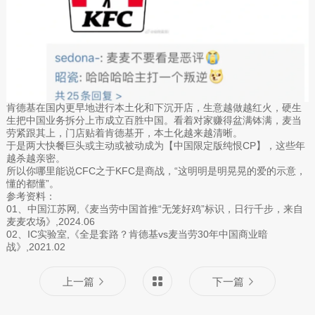
肯德基在国内更早地进行本土化和下沉开店，生意越做越红火，硬生
生把中国业务拆分上市成立百胜中国。看着对家赚得盆满钵满，麦当
劳紧跟其上，门店贴着肯德基开，本土化越来越清晰。
于是两大快餐巨头或主动或被动成为【中国限定版纯恨CP】，这些年
越杀越亲密。
所以你哪里能说CFC之于KFC是商战，“这明明是明晃晃的爱的示意，
懂的都懂”。
参考资料：
01、中国江苏网,《麦当劳中国首推“无笼好鸡”标识，日行千步，来自
麦麦农场》,2024.06
02、IC实验室,《全是套路？肯德基vs麦当劳30年中国商业暗
战》,2021.02
上一篇
下一篇