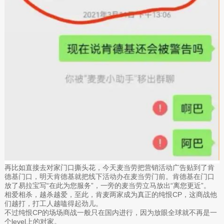
再比如直接去对家门口撕头花，今天麦当劳把营销活动广告贴到了肯
德基门口，明天肯德基就把线下活动办在麦当劳门前。肯德基在门口
放了易拉宝写“在此为您服务”，一旁的麦当劳立马放出“离您更近”。
相爱相杀，越杀越爱，至此，肯麦两家成为真正的纯恨CP，这商战他
们越打，打工人越嗑得起劲儿。
不过纯恨CP的场场商战一般只在国内进行，因为放眼全球就不再是一
个level上的对家。