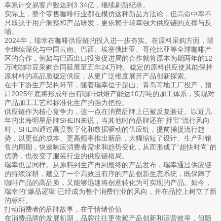
幸累计交易客户数达到3.34亿，继续刷新纪录。
实际上，整个零售咖啡行业都在模仿这种新品方法论，但高命中率不
只取决于用户洞察和产品研发，更依赖于瑞幸强大供应链的支撑与反
哺。
2024年，瑞幸在咖啡供应链的投入进一步夯实。在原料采购方面，瑞
幸继续深化与中国云南、巴西、埃塞俄比亚、哥伦比亚等全球咖啡产
区的合作，例如与巴西出口投资促进局的合作就将原本为期两年的12
万吨咖啡豆采购合同延展至五年24万吨。稳定的原料供应使其能保持
原材料的高品质稳定供应，从更广泛维度展开产品创新探索。
在中下游生产架构环节，随着瑞幸位于昆山、青岛等地工厂投产，预
计2025年底将形成年自有咖啡烘焙产能达10万吨的加工体系，实现对
产品加工工艺和标准化生产的强力把控。
供应链作为核心竞争力，这一点在消费品牌上已被反复验证。以近几
年的出海明星品牌SHEIN来说，当其他时尚品牌还在“押宝”流行风向
时，SHEIN通过高度数字化和数据驱动的供应链，提前捕捉流行趋
势，以更低的成本、更高频率推出新品，大幅缩短了设计、生产和销
售的周期，快速响应消费者需求和趋势变化，从而形成了“超快时尚”的
优势，也改变了服装行业的供应链格局。
瑞幸也是同样。从原料到生产再到最终的产品发布，瑞幸通过供应链
的持续深耕，建立了一个高效且有序的产品创新生态系统，既保障了
咖啡产品的高品质，又能够迅速将创意转化为可实现的产品。如今，
瑞幸的“爆品逻辑”已经成为整个消费行业的风向，并在品控上树立了新
的标杆。
打动消费者的品牌故事，在于情绪价值
在消费品牌的发展初期，品牌往往更依赖产品创新和运营效率，但随