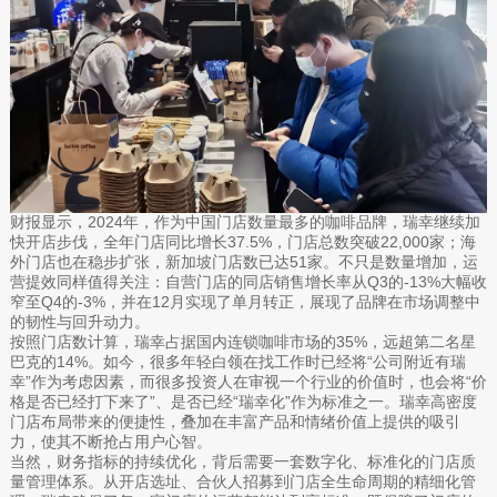
财报显示，2024年，作为中国门店数量最多的咖啡品牌，瑞幸继续加
快开店步伐，全年门店同比增长37.5%，门店总数突破22,000家；海
外门店也在稳步扩张，新加坡门店数已达51家。不只是数量增加，运
营提效同样值得关注：自营门店的同店销售增长率从Q3的-13%大幅收
窄至Q4的-3%，并在12月实现了单月转正，展现了品牌在市场调整中
的韧性与回升动力。
按照门店数计算，瑞幸占据国内连锁咖啡市场的35%，远超第二名星
巴克的14%。如今，很多年轻白领在找工作时已经将“公司附近有瑞
幸”作为考虑因素，而很多投资人在审视一个行业的价值时，也会将“价
格是否已经打下来了”、是否已经“瑞幸化”作为标准之一。瑞幸高密度
门店布局带来的便捷性，叠加在丰富产品和情绪价值上提供的吸引
力，使其不断抢占用户心智。
当然，财务指标的持续优化，背后需要一套数字化、标准化的门店质
量管理体系。从开店选址、合伙人招募到门店全生命周期的精细化管