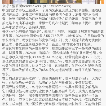
来源：消研所trendmakers（ID：trendmakers）
中国的消费市场正在进入一个更为复杂且充满压力的调整期。随着经
济增速放缓、消费结构变化以及消费者信心低迷，消费增速逐渐减
缓，传统消费模式的疲软与新的消费趋势之间的矛盾，使得市场在复
苏之路上充满不确定性。摩根士丹利在近期闭门策略会上提出，预计
上半年消费市场仍会持续调整。
餐饮业作为消费的“晴雨表”，表现尤为明显。国家统计局发布的最新数
据显示，2024年全国餐饮收入55,718亿元，增长5.3%。在日趋放缓的
增长率背后，餐饮行业内部竞争不断加剧，为了迎合消费者对质价比
的追求，餐饮企业纷纷选择降价，甚至出现“增收不增利”现象。
但在这种整体疲软的外部环境下，瑞幸咖啡却交出了一份强劲的成绩
单。财报显示，2024年，瑞幸在中国各线城市持续扩展市场份额，全
年总净收入同比增长38.4%达344.75亿元，经营利润同达35.38亿元，
更值得注意的是营业利润率同比增长17%，在第四季度更是实现了双
位数的营业利润率，达到了10.4%，这意味着，在行业相对淡季的情
况下，瑞幸依然通过高效的成本控制与运营管理，确保了利润的稳步
增长。
在当前品牌普遍采取保守、谨慎的策略时，瑞幸却逆势而行、大力扩
张。在这强势信号背后，品牌的方法论与价值观，更值得深究。
回顾经济发展历史，各行各业都曾涌现出一些具有深远意义的品牌，
它们通过创新与突破为行业提供了新的路径和范式，成为其他品牌效
仿的标杆，如今，瑞幸咖啡也在中国咖啡产业中扮演着这样一个角
色。那么，究竟是什么因素使瑞幸能够在不确定的环境中实现确定性
增长，成为新一代中国消费的新坐标？瑞幸的增长路径，又能为中国