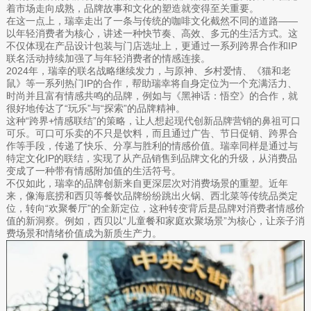
着市场走向成熟，品牌故事和文化的塑造就变得至关重要。
在这一点上，瑞幸走出了一条与传统的咖啡文化截然不同的道路——
以年轻消费者为核心，讲述一种快节奏、高效、多元的生活方式。这
不仅体现在产品设计包装与门店选址上，更通过一系列跨界合作和IP
联名活动持续加强了与年轻消费者的情感连接。
2024年，瑞幸的联名战略继续发力，与原神、乡村爱情、《猫和老
鼠》等一系列热门IP的合作，帮助瑞幸将自身定位为一个充满活力、
时尚并且富有情感共鸣的品牌，例如与《黑神话：悟空》的合作，就
很好地传达了“玩乐”与“探索”的品牌精神。
这种“跨界+情感联结”的策略，让人想起现代创新品牌营销的鼻祖可口
可乐。可口可乐卖的不只是饮料，而且通过广告、节日促销、跨界合
作等手段，传递了快乐、分享与胜利的情感价值。瑞幸同样是通过与
特定文化IP的联结，实现了从产品销售到品牌文化的升级，从消费品
变成了一种带有情感附加值的生活符号。
不仅如此，瑞幸的品牌创新来自更深层次对消费场景的重塑。近年
来，像海底捞和西贝等餐饮品牌纷纷跳出火锅、西北菜等传统品类定
位，转向“欢聚餐厅”的全新定位，这种转变背后是品牌对消费者情感价
值的新洞察。例如，西贝以“儿童餐和家庭欢聚场景”为核心，让亲子消
费场景和情绪价值成为新质生产力。