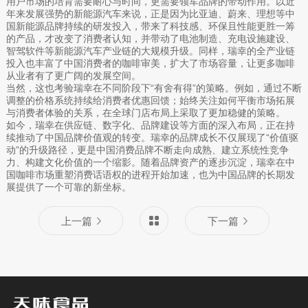
用户市场的培育需要耐心与时间，更需要领军品牌的带动作用。以近
年来发展强势的新能源汽车来说，正是因为比亚迪、蔚来、理想等中
国新能源品牌持续的研发投入，带来了科技感、环保且性能更胜一筹
的产品，才改变了消费者认知，并带动了电池制造、充电设施建设、
智驾软件等新能源汽车产业链的大规模升级。同样，瑞幸的全产业链
投入也丰富了中国消费者的咖啡审美，扩大了市场容量，让更多咖啡
从业者有了更广阔的发展空间。
当然，这也考验瑞幸在不同阶段下“有舍有得”的策略。例如，通过不断
调整的价格系统持续给消费者优惠回馈；始终关注如何平衡市场拓展
与消费者体验的关系，在全球门店布局上采取了更加稳健的策略。
如今，瑞幸在供应链、数字化、品牌建设等方面的深入布局，正在持
续推动了中国品牌价值观的转变。瑞幸的品牌成长不仅展现了“价值驱
动”的升级路径，更是中国消费品牌不断走向成熟、建立系统性竞争
力、构建文化价值的一个缩影。随着品牌资产的逐步沉淀，瑞幸在中
国咖啡市场重塑消费话语权的进程开始加速，也为中国品牌的长期发
展提供了一个可靠的新坐标。
上一篇
下一篇