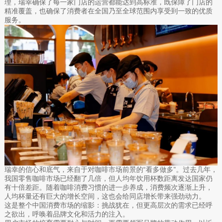
理，瑞幸确保了每一家门店的运营都能达到高标准，既保障了门店的
精准覆盖，也确保了消费者在全国乃至全球范围内享受到一致的优质
服务。
瑞幸的信心和底气，来自于对咖啡市场前景的“看多做多”。过去几年，
我国零售咖啡市场已经翻了几倍，但人均年饮用杯数距离发达国家仍
有十倍差距。随着咖啡消费习惯的进一步养成，消费频次逐渐上升，
人均杯量还有巨大的增长空间，这也会给同店增长带来强劲动力。
这是整个中国消费市场的缩影：挑战犹在，但更高层次的需求已经呼
之欲出，呼唤着品牌文化和活力的注入。