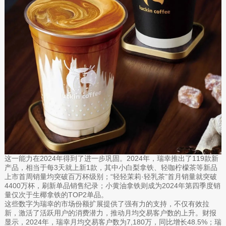
这一能力在2024年得到了进一步巩固。2024年，瑞幸推出了119款新
产品，相当于每3天就上新1款，其中小白梨拿铁、轻咖柠檬茶等新品
上市首周销量均突破百万杯级别；“轻轻茉莉·轻乳茶”首月销量就突破
4400万杯，刷新单品销售纪录；小黄油拿铁则成为2024年第四季度销
量仅次于生椰拿铁的TOP2单品。
这些数字为瑞幸的市场份额扩展提供了强有力的支持，不仅有效拉
新，激活了活跃用户的消费潜力，推动月均交易客户数的上升。财报
显示，2024年，瑞幸月均交易客户数为7,180万，同比增长48.5%；瑞