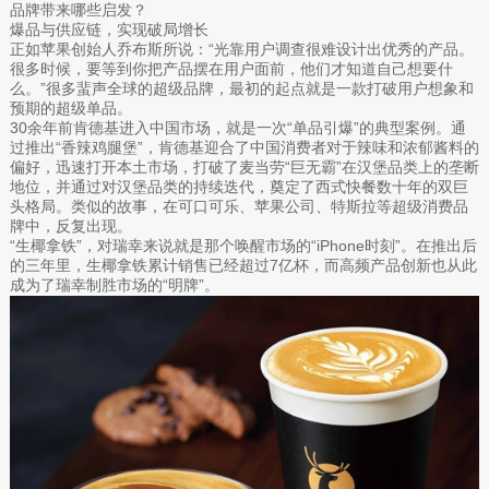
品牌带来哪些启发？
爆品与供应链，实现破局增长
正如苹果创始人乔布斯所说：“光靠用户调查很难设计出优秀的产品。
很多时候，要等到你把产品摆在用户面前，他们才知道自己想要什
么。”很多蜚声全球的超级品牌，最初的起点就是一款打破用户想象和
预期的超级单品。
30余年前肯德基进入中国市场，就是一次“单品引爆”的典型案例。通
过推出“香辣鸡腿堡”，肯德基迎合了中国消费者对于辣味和浓郁酱料的
偏好，迅速打开本土市场，打破了麦当劳“巨无霸”在汉堡品类上的垄断
地位，并通过对汉堡品类的持续迭代，奠定了西式快餐数十年的双巨
头格局。类似的故事，在可口可乐、苹果公司、特斯拉等超级消费品
牌中，反复出现。
“生椰拿铁”，对瑞幸来说就是那个唤醒市场的“iPhone时刻”。在推出后
的三年里，生椰拿铁累计销售已经超过7亿杯，而高频产品创新也从此
成为了瑞幸制胜市场的“明牌”。