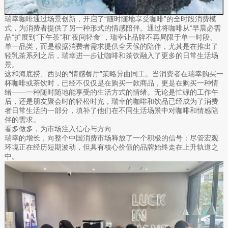
瑞幸咖啡通过场景创新，开启了“随时随地享受咖啡”的全时段消费模
式，为消费者提供了另一种形式的情感陪伴。通过将咖啡从“早晨必需
品”扩展到“下午茶”和“夜间轻食”，瑞幸让品牌不再局限于单一时段、
单一品类，而是根据消费者需求提供全天候的陪伴，尤其是在推出了
轻乳茶系列之后，瑞幸进一步让咖啡和茶饮融入了更多的日常生活场
景。
这和海底捞、西贝的“情感餐厅”策略异曲同工。当消费者在瑞幸购买一
杯咖啡或茶饮时，已经不仅仅是在购买一款商品，更是在购买一种情
绪——一种随时随地能享受的生活方式的情绪。无论是忙碌的工作午
后，还是朋友聚会时的轻松时光，瑞幸的咖啡和饮品已经成为了消费
者日常生活的一部分，填补了他们在不同生活场景中对咖啡和情感陪
伴的需求。
看多做多，为市场注入信心与方向
瑞幸的增长，向整个中国消费市场释放了一个积极的信号：尽管宏观
环境正在经历短期波动，但具有核心价值的品牌始终走在上升轨道之
中。