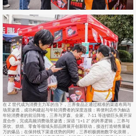
在 Z 世代成为消费主力军的当下，三养食品正通过精准的渠道布局与
场景渗透，成功构建起与年轻消费者的深度连接：将便利店作为触达
年轻消费者的前沿阵地，三养与罗森、全家、7-11 等连锁巨头展开深
度合作，完成高频消费场景渗透；深谙 “1+1 2” 的跨界逻辑，三养与
茶饮、烘焙、零食等领域头部品牌展开创新联动，接连打造销售量破
万的爆品；在保持线下渠道优势的同时，三养积极拥抱数字化浪潮，