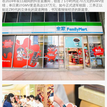
在2024年双11期间的抖音直播间，创造了1小时内近70万元的GMV佳
绩，单日累计GMV更是高达137万元。如今正式进军校园，三养正以
贴近Z时代的立体化的渠道网络，书写着辣味经济的新篇章。