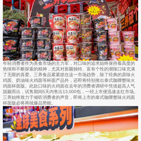
年轻消费者作为美食市场的主力军，对口味的追求始终保持着高度的
热情和不断探索的精神，尤其对新颖独特、富有个性的潮辣口味充满
了无限的喜爱。三养食品紧紧抓住这一市场趋势，除了经典的原味火
鸡面、奶油味火鸡面等杯面产品外，还即将特别推出泰式咖喱蟹味火
鸡面杯面版。此款口味的火鸡面在去年的消费者调研中凭借超高人气
脱颖而出，试售期间5天内售出13,000包，一经上市便迅速走红市场。
三养始终致力于倾听消费者的声音，即将上市的泰式咖喱蟹味火鸡面
杯面版必将再续爆品势能。