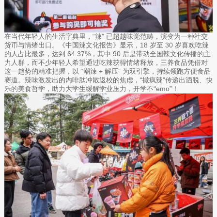
在当代年轻人的生活字典里，“辣” 已超越味觉范畴，演变为一种社交
货币与情绪出口。《中国辣文化报告》显示，18 岁至 30 岁喜欢吃辣
的人占比最多，达到 64.37%，其中 90 后是带动全国辣文化传播的主
力人群，而不少年轻人希望通过吃辣获得情绪释放，三养食品凭借对
这一趋势的精准把握，以 “潮辣 + 解压” 为双引擎，持续领跑方便食品
赛道。辣味激发出的内啡肽冲散返校的焦虑，“撒疯辣”传递出洒脱、快
乐的美食哲学，助力大学生缓解学业压力，开学不“emo”！