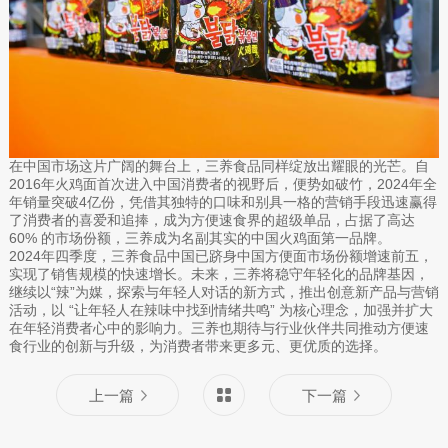
在中国市场这片广阔的舞台上，三养食品同样绽放出耀眼的光芒。自
2016年火鸡面首次进入中国消费者的视野后，便势如破竹，2024年全
年销量突破4亿份，凭借其独特的口味和别具一格的营销手段迅速赢得
了消费者的喜爱和追捧，成为方便速食界的超级单品，占据了高达
60% 的市场份额，三养成为名副其实的中国火鸡面第一品牌。
2024年四季度，三养食品中国已跻身中国方便面市场份额增速前五，
实现了销售规模的快速增长。未来，三养将稳守年轻化的品牌基因，
继续以“辣”为媒，探索与年轻人对话的新方式，推出创意新产品与营销
活动，以 “让年轻人在辣味中找到情绪共鸣” 为核心理念，加强并扩大
在年轻消费者心中的影响力。三养也期待与行业伙伴共同推动方便速
食行业的创新与升级，为消费者带来更多元、更优质的选择。
上一篇
下一篇