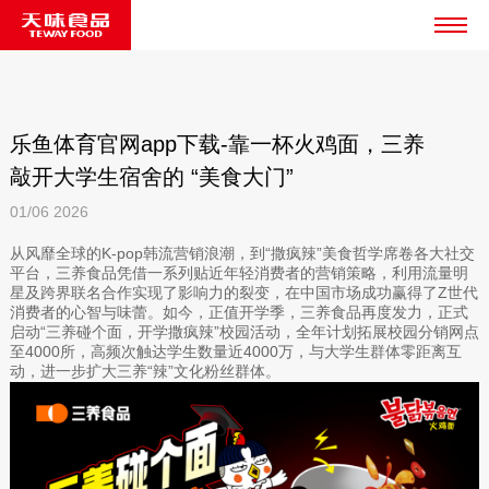
乐鱼体育官网app下载-靠一杯火鸡面，三养
敲开大学生宿舍的 “美食大门”
01/06
2026
从风靡全球的K-pop韩流营销浪潮，到“撒疯辣”美食哲学席卷各大社交
平台，三养食品凭借一系列贴近年轻消费者的营销策略，利用流量明
星及跨界联名合作实现了影响力的裂变，在中国市场成功赢得了Z世代
消费者的心智与味蕾。如今，正值开学季，三养食品再度发力，正式
启动“三养碰个面，开学撒疯辣”校园活动，全年计划拓展校园分销网点
至4000所，高频次触达学生数量近4000万，与大学生群体零距离互
动，进一步扩大三养“辣”文化粉丝群体。