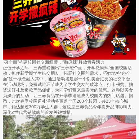
“碰个面”构建校园社交新纽带，“撒疯辣”释放青春活力
正值开学之际，三养重磅推出“三养碰个面，开学撒疯辣”全国校园活
动，抓住新学期学生结交朋友、拓展社交圈的需求，巧妙地将“碰个
面”这一概念融入其中，通过活动搭建起一个以美食汇友的社交平台。
在活动现场，免费试吃环节成为了学生交友的破冰点，打卡积赞、抽
奖送好礼及爆款产品促销，为同学们带来最实际的优惠。这种以美食
为媒介的互动，让三养食品在开学季迅速成为校园内的热门话题。据
悉，此次春季校园巡礼活动将覆盖全国200个校园，共23个核心城
市，触达超过300万学生人群，这也是三养食品今年提升品牌影响力、
深化Z世代营销战略的首发关键举措。