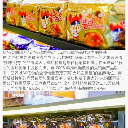
从“火鸡面鼻祖”到“火鸡面宇宙”，Z时代成为品牌活力的根基
在 Z 世代主导消费潮流的当下，以“网红”身份出道的三养火鸡面凭借
“辣味社交” 的品牌基因，成功构建起年轻化消费矩阵，在全球食品行
业的激烈竞争中脱颖而出。自 2006 年推出颠覆性的火鸡面产品以
来，三养以66亿份的全球销量奠定了其“火鸡面鼻祖”的显赫地位。而
后通过持续的产品创新与渠道变革，成功构建了庞大的“火鸡面宇宙”。
据公开数据显示，三养食品2024年全年全球销售额高达1.73万亿韩
元，同步增长45.02%，已连续 8 年保持着强劲的增长势头。