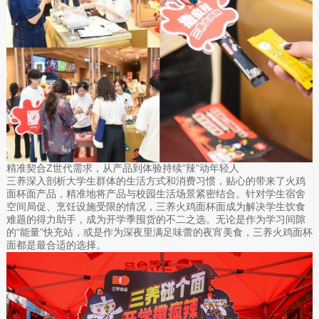
精准契合Z世代需求，从产品到体验持续“辣”动年轻人
三养深入剖析大学生群体的生活方式和消费习惯，贴心的带来了火鸡
面杯面产品，精准地将产品与校园生活场景紧密结合。针对学生宿舍
空间局促、烹饪设施受限的情况，三养火鸡面杯面成为解决学生饮食
难题的得力助手，成为开学季囤货的不二之选。无论是作为学习间隙
的“能量”快充站，或是作为深夜里满足味蕾的夜宵美食，三养火鸡面杯
面都是最合适的选择。