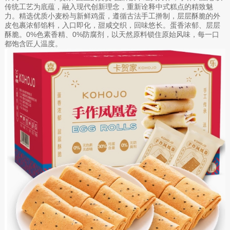
传统工艺为底蕴，融入现代创新理念，重新诠释中式糕点的精致魅
力。精选优质小麦粉与新鲜鸡蛋，遵循古法手工擀制，层层酥脆的外
皮包裹浓郁馅料，入口即化，甜咸交织，回味悠长。蛋香浓郁、层层
酥脆。0%色素香精、0%防腐剂，以天然原料锁住原始风味，每一口
都饱含匠人温度。