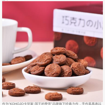
作为“KOHOJO卡贺家·国王的赞赏”品牌旗下经典力作，手作凤凰卷以