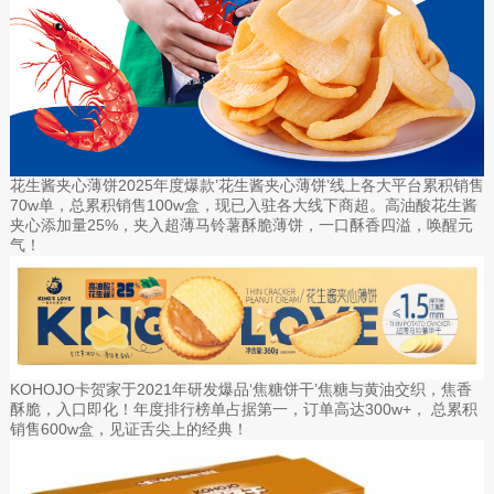
花生酱夹心薄饼2025年度爆款’花生酱夹心薄饼’线上各大平台累积销售
70w单，总累积销售100w盒，现已入驻各大线下商超。高油酸花生酱
夹心添加量25%，夹入超薄马铃薯酥脆薄饼，一口酥香四溢，唤醒元
气！
KOHOJO卡贺家于2021年研发爆品‘焦糖饼干’焦糖与黄油交织，焦香
酥脆，入口即化！年度排行榜单占据第一，订单高达300w+， 总累积
销售600w盒，见证舌尖上的经典！