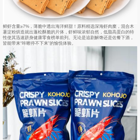
鲜虾含量≥7%，薄脆中透出海洋鲜甜！原料精选深海虾肉糜，混合木
薯淀粉烘造就出蓬松酥脆的片体，虾鲜味浓郁自然，低脂高蛋白的特
性使其迅速跻身健康零食榜单前列。无论是追剧解馋还是佐餐下酒，
皆能带来“咔嚓停不下来”的愉悦体验。