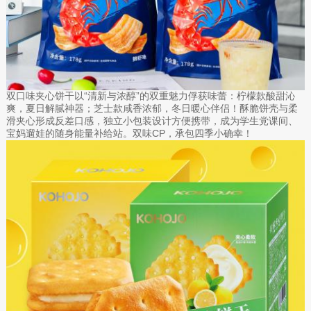
双口味夹心饼干以“清新与浓醇”的双重魅力俘获味蕾：柠檬款酸甜沁
爽，夏日解腻神器；芝士款咸香浓郁，冬日暖心伴侣！酥脆饼壳与柔
滑夹心形成反差口感，独立小包装设计方便携带，成为学生党课间、
宝妈遛娃的随身能量补给站。双味CP，承包四季小确幸！