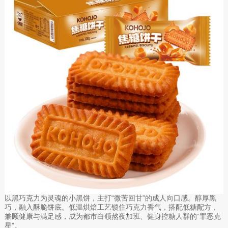
以黑巧克力为灵魂的小黑饼，主打“微苦回甘”的成人向口感。醇厚黑
巧，融入酥脆饼底。低温烘焙工艺锁住巧克力香气，搭配低糖配方，
兼顾健康与满足感，成为都市白领熬夜加班、健身控糖人群的“罪恶克
星”。