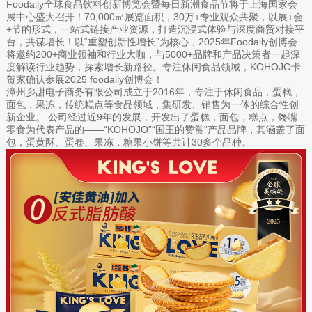
Foodaily全球食品饮料创新博览会暨每日新潮食品节将于上海国家会
展中心盛大召开！70,000㎡展览面积，30万+专业观众共聚，以展+会
+节的形式，一站式链接产业资源，打造沉浸式体验与深度商贸对接平
台，共谋增长！以“重塑创新性增长”为核心，2025年Foodaily创博会
将邀约200+商业领袖和行业大咖，与5000+品牌和产品决策者一起深
度解读行业趋势，探索增长新路径。专注休闲食品领域，KOHOJO卡
贺家确认参展2025 foodaily创博会！
漳州乡甜电子商务有限公司成立于2016年，专注于休闲食品，蛋糕，
面包，果冻，传统糕点等食品领域，集研发、销售为一体的综合性创
新企业。 公司经过近9年的发展，开发出了蛋糕，面包，糕点，馋嘴
零食为代表产品的——“KOHOJO”“国王的赞赏”产品品牌，其涵盖了面
包，蛋黄酥、蛋卷、果冻，糖果小饼等共计30多个品种。