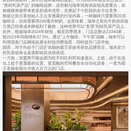
材四种原材料，其中占成本最高的是奶。作为2020年就尝试过推出
“类轻乳茶产品” 的咖啡品牌，这些都与瑞幸现有供应链高度重合，采
购规模将能带来更多的成本优势，支撑起下个阶段的全方位竞争。
根据之前古茗创始人王云安透露的行业内幕，一杯咖啡只需要用20克
咖啡豆，但却需要用240毫升鲜奶。这意味着，瑞幸之前在牛奶供应链
方面已经将成本降低到了极致，这种优势可以“复用”到轻乳茶产品上。
此外，根据瑞幸2024年财报，截至四季度末，门店总数达22340家，
较2023年同期增长37.5%。通过“上午咖啡、下午茶”战略，瑞幸可以
利用现有门店网络拓展全时段消费场景，同时提升门店坪效。
因而，对于尚处于门店扩张期的霸王茶姬等茶饮品牌而言，瑞幸发力
轻乳茶或将会直接影响其业绩表现。
一方面，加盟商可能会因为吃不到红利而加速退出。之前，由于在选
址上处于更显眼的位置、更宽敞的空间叠加全自动化设备，一度为霸
王茶姬创造出月收入百万元的门店。