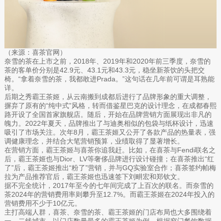
（来源：喜茶官网）
奈雪的茶在上市之前，2018年、2019年和2020年前三季度，奈雪的
茶的客单价分别是42.9元、43.1元和43.3元，稳坐新茶饮的头把交
椅。“拿着奈雪的茶，我都敢进Prada。”这句话在几年前可谓是耳熟能
详。
后期之秀霸王茶姬，从云南搬到成都后进行了品牌形象的重大调整，
摒弃了原有的“纯中式”风格，转而借鉴星巴克的设计理念，在成都春熙
路开设了全国首家旗舰店。随后，开始在品牌营销方面展现出非凡的
魄力。2022年夏天，品牌推出了与迪奥相似的包袋与纸杯设计，迅速
吸引了市场关注。次年8月，霸王茶姬又公开了各款产品的热量表，强
调健康理念，并结合大笔营销预算，业绩取得了显著增长。
在营销方面，霸王茶姬与喜茶你追我赶。比如，在喜茶与Fendi联名之
后，霸王茶姬也与Dior、LV等奢侈品牌进行设计碰撞；在喜茶推出“红
了”后，霸王茶姬推出“粉了”营销，并与GQ实验室合作；喜茶签约帕梅
拉为产品推荐官后，霸王茶姬也迅速签下刘畊宏和郑钦文。
据不完全统计，2017年至今的七年间完成了上百次的联名。而奈雪的
茶2024年的营销费用率则攀升至12.7%。而霸王茶姬在2024年投入的
营销费用不少于10亿元。
主打高端人群，喜茶、奈雪的茶、霸王茶姬的门店布局也大多围绕着