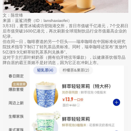
文：陈世锋
来源：蓝鲨消费（ID：lanshaxiaofei）
3月3日，蜜雪冰城成功登陆港交所，首日市值破千亿港元，7个交易日
后市值突破1600亿港元，再次刷新全球现制饮品行业市值最高企业的
纪录。
但在同一日，咖啡赛道的另一个巨头——瑞幸咖啡在中国标准化研究
院技术指导下制订了轻乳茶品类标准。同时，瑞幸咖啡还宣布“发放约
5亿张9.9元鲜萃轻乳茶系列兑换券”。
这对于主打原叶鲜奶茶（拥有伯牙绝弦等爆款），以健康茶饮领导品
牌自居的霸王茶姬不是好消息，因为它正在冲刺上市。