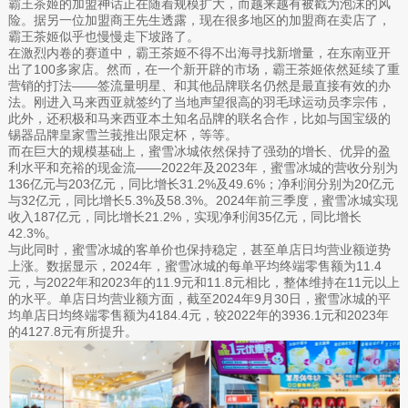
霸王茶姬的加盟神话正在随着规模扩大，而越来越有被戳为泡沫的风
险。据另一位加盟商王先生透露，现在很多地区的加盟商在卖店了，
霸王茶姬似乎也慢慢走下坡路了。
在激烈内卷的赛道中，霸王茶姬不得不出海寻找新增量，在东南亚开
出了100多家店。然而，在一个新开辟的市场，霸王茶姬依然延续了重
营销的打法——签流量明星、和其他品牌联名仍然是最直接有效的办
法。刚进入马来西亚就签约了当地声望很高的羽毛球运动员李宗伟，
此外，还积极和马来西亚本土知名品牌的联名合作，比如与国宝级的
锡器品牌皇家雪兰莪推出限定杯，等等。
而在巨大的规模基础上，蜜雪冰城依然保持了强劲的增长、优异的盈
利水平和充裕的现金流——2022年及2023年，蜜雪冰城的营收分别为
136亿元与203亿元，同比增长31.2%及49.6%；净利润分别为20亿元
与32亿元，同比增长5.3%及58.3%。2024年前三季度，蜜雪冰城实现
收入187亿元，同比增长21.2%，实现净利润35亿元，同比增长
42.3%。
与此同时，蜜雪冰城的客单价也保持稳定，甚至单店日均营业额逆势
上涨。数据显示，2024年，蜜雪冰城的每单平均终端零售额为11.4
元，与2022年和2023年的11.9元和11.8元相比，整体维持在11元以上
的水平。单店日均营业额方面，截至2024年9月30日，蜜雪冰城的平
均单店日均终端零售额为4184.4元，较2022年的3936.1元和2023年
的4127.8元有所提升。