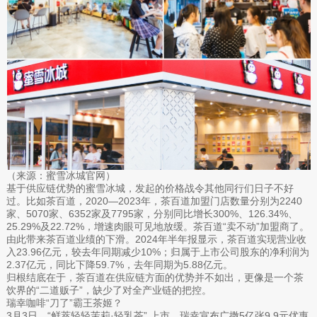
（来源：蜜雪冰城官网）
基于供应链优势的蜜雪冰城，发起的价格战令其他同行们日子不好
过。比如茶百道，2020—2023年，茶百道加盟门店数量分别为2240
家、5070家、6352家及7795家，分别同比增长300%、126.34%、
25.29%及22.72%，增速肉眼可见地放缓。茶百道“卖不动”加盟商了。
由此带来茶百道业绩的下滑。2024年半年报显示，茶百道实现营业收
入23.96亿元，较去年同期减少10%；归属于上市公司股东的净利润为
2.37亿元，同比下降59.7%，去年同期为5.88亿元。
归根结底在于，茶百道在供应链方面的优势并不如出，更像是一个茶
饮界的“二道贩子”，缺少了对全产业链的把控。
瑞幸咖啡“刀了”霸王茶姬？
3月3日，“鲜萃轻轻茉莉·轻乳茶” 上市，瑞幸宣布广撒5亿张9.9元优惠