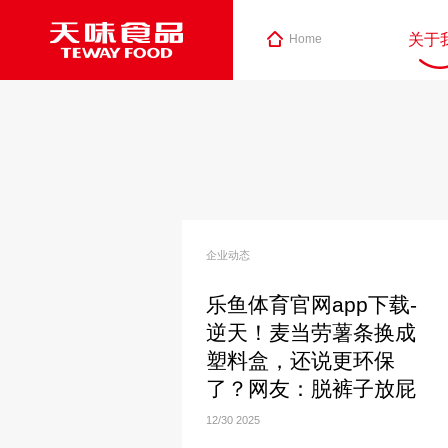
关于
Home
企业动态
乐鱼体育官网app下载-
逆天！麦当劳薯条换成
塑料盒，还说更环保
了？网友：脱裤子放屁
12/30
2025