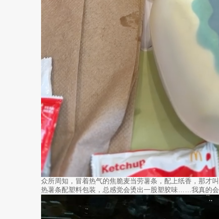
众所周知，冒着热气的焦脆麦当劳薯条，配上纸香，那才叫
热薯条配塑料包装，总感觉会烫出一股塑胶味……我真的会