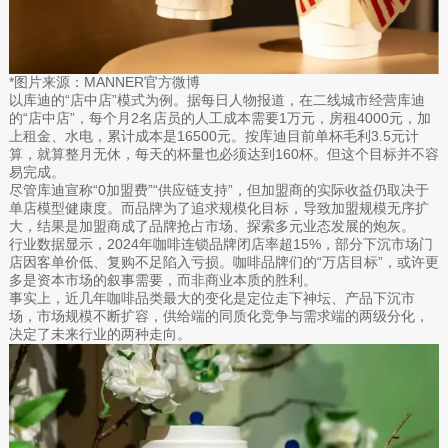
*图片来源：MANNER官方微博
以库迪的“店中店”模式为例。据每日人物报道，在二线城市经营库迪
的“店中店”，每个月2名店员的人工成本需要1万元，房租4000元，加
上租金、水电，累计成本是16500元。按库迪目前单杯毛利3.5元计
算，就算整月无休，每天的杯量也必须达到160杯。但这个目标并不容
易完成。
尽管库迪宣称“0加盟费”“供应链支持”，但加盟商的实际收益仍取决于
单店模型健康度。而品牌为了追求规模化目标，导致加盟规模无序扩
大，结果是加盟商成了品牌抢占市场、探索多元业态发展的炮灰。
行业数据显示，2024年咖啡连锁品牌闭店率超15%，部分下沉市场门
店因客单价低、复购不足陷入亏损。咖啡品牌们的“万店目标”，或许更
多是资本市场的叙事需要，而非商业本质的胜利。
事实上，近几年咖啡品类最大的变化是定位走下神坛、产品下沉市
场，市场规模不断扩容，供给端的同质化竞争与需求端的两级分化，
决定了未来行业的两种走向。