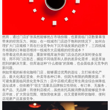
然而，通过门店扩张虽然能够抢占市场份额，也要面临门店数量暴涨
带来的经营压力。例如，在一线城市门店趋于饱和的情况下，如何合
理扩大门店规模？而在行业竞争向下沉市场发展的趋势下，三四线城
市有限的订单能否维持一线城市大店规模的经营成本？
当带着这些具体问题，重新审视库迪升级门店业态的决策时便会发
现，用不同门店形态，捕捉不同场景和人群的差异化需求，就是库迪
想到的解决方案。但库迪这种“什么都做”的策略，也会面临多元竞争的
新问题。
例如常规的标准化咖啡门店，能够通过优秀的选址，主打标准化产
品，最大化满足堂食、外卖等各种订单。但因为有限的商圈资源，不
可避免要面临同质化竞争压力；店中店模式通过寄生商业综合体降低
选址成本，但依赖于“宿主”流量且品牌独立性弱化，有订单、无服务，
有产品、无品牌；而便利店模式，虽然依托高频消费场景能够提升单
店坪效，扩大营业范围、增加营收来源，但又需要和即饮咖啡、便利
店现磨产品直接竞争。