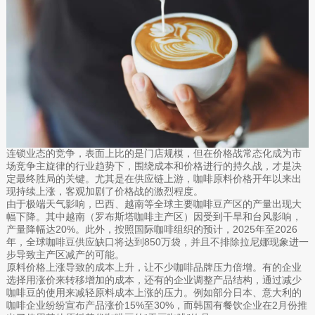
连锁业态的竞争，表面上比的是门店规模，但在价格战常态化成为市
场竞争主旋律的行业趋势下，围绕成本和价格进行的持久战，才是决
定最终胜局的关键。尤其是在供应链上游，咖啡原料价格开年以来出
现持续上涨，客观加剧了价格战的激烈程度。
由于极端天气影响，巴西、越南等全球主要咖啡豆产区的产量出现大
幅下降。其中越南（罗布斯塔咖啡主产区）因受到干旱和台风影响，
产量降幅达20%。此外，按照国际咖啡组织的预计，2025年至2026
年，全球咖啡豆供应缺口将达到850万袋，并且不排除拉尼娜现象进一
步导致主产区减产的可能。
原料价格上涨导致的成本上升，让不少咖啡品牌压力倍增。有的企业
选择用涨价来转移增加的成本，还有的企业调整产品结构，通过减少
咖啡豆的使用来减轻原料成本上涨的压力。例如部分日本、意大利的
咖啡企业纷纷宣布产品涨价15%至30%，而韩国有餐饮企业在2月份推