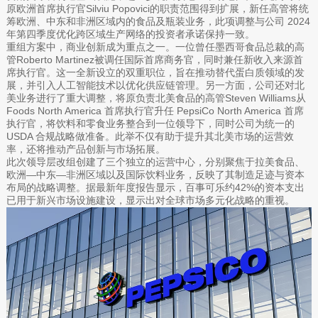
原欧洲首席执行官Silviu Popovici的职责范围得到扩展，新任高管将统
筹欧洲、中东和非洲区域内的食品及瓶装业务，此项调整与公司 2024
年第四季度优化跨区域生产网络的投资者承诺保持一致。
重组方案中，商业创新成为重点之一。一位曾任墨西哥食品总裁的高
管Roberto Martinez被调任国际首席商务官，同时兼任新收入来源首
席执行官。这一全新设立的双重职位，旨在推动替代蛋白质领域的发
展，并引入人工智能技术以优化供应链管理。另一方面，公司还对北
美业务进行了重大调整，将原负责北美食品的高管Steven Williams从
Foods North America 首席执行官升任 PepsiCo North America 首席
执行官，将饮料和零食业务整合到一位领导下，同时公司为统一的
USDA 合规战略做准备。此举不仅有助于提升其北美市场的运营效
率，还将推动产品创新与市场拓展。
此次领导层改组创建了三个独立的运营中心，分别聚焦于拉美食品、
欧洲—中东—非洲区域以及国际饮料业务，反映了其制造足迹与资本
布局的战略调整。据最新年度报告显示，百事可乐约42%的资本支出
已用于新兴市场设施建设，显示出对全球市场多元化战略的重视。