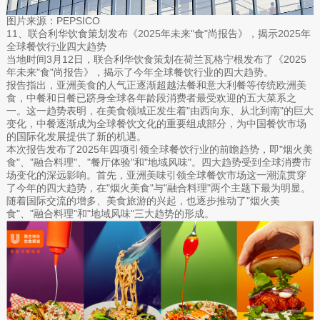
图片来源：PEPSICO
11、联合利华饮食策划发布《2025年未来"食"尚报告》，揭示2025年
全球餐饮行业四大趋势
当地时间3月12日，联合利华饮食策划在荷兰瓦格宁根发布了《2025
年未来"食"尚报告》，揭示了今年全球餐饮行业的四大趋势。
报告指出，亚洲美食的人气正逐渐超越法餐和意大利餐等传统欧洲美
食，中餐和日餐已跻身全球各年龄段消费者最受欢迎的五大菜系之
一。这一趋势表明，在美食领域正发生着"由西向东、从北到南"的巨大
变化，中餐逐渐成为全球餐饮文化的重要组成部分，为中国餐饮市场
的国际化发展提供了新的机遇。
本次报告发布了2025年四项引领全球餐饮行业的前瞻趋势，即"烟火美
食"、"融合料理"、"餐厅体验"和"地域风味"。四大趋势受到全球消费市
场变化的深远影响。首先，亚洲美味引领全球餐饮市场这一潮流贯穿
了今年的四大趋势，在"烟火美食"与"融合料理"两个主题下最为明显。
随着国际交流的增多、美食旅游的兴起，也逐步推动了"烟火美
食"、"融合料理"和"地域风味"三大趋势的形成。