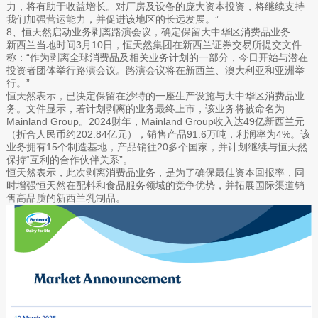
力，将有助于收益增长。对厂房及设备的庞大资本投资，将继续支持
我们加强营运能力，并促进该地区的长远发展。”
8、恒天然启动业务剥离路演会议，确定保留大中华区消费品业务
新西兰当地时间3月10日，恒天然集团在新西兰证券交易所提交文件
称：“作为剥离全球消费品及相关业务计划的一部分，今日开始与潜在
投资者团体举行路演会议。路演会议将在新西兰、澳大利亚和亚洲举
行。”
恒天然表示，已决定保留在沙特的一座生产设施与大中华区消费品业
务。文件显示，若计划剥离的业务最终上市，该业务将被命名为
Mainland Group。2024财年，Mainland Group收入达49亿新西兰元
（折合人民币约202.84亿元），销售产品91.6万吨，利润率为4%。该
业务拥有15个制造基地，产品销往20多个国家，并计划继续与恒天然
保持“互利的合作伙伴关系”。
恒天然表示，此次剥离消费品业务，是为了确保最佳资本回报率，同
时增强恒天然在配料和食品服务领域的竞争优势，并拓展国际渠道销
售高品质的新西兰乳制品。