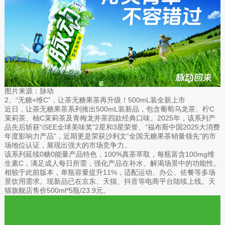
图片来源：脉动
2、“无糖+维C”，让茶无糖果茶再升级！500mL装全新上市
近日，让茶无糖果茶系列推出500mL装新品，包含葡萄乌龙茶、柠C
茉莉茶、柚C茉莉茶及青梅龙井茶四款经典口味。2025年，该系列产
品先后斩获“iSEE全球美味奖”2星和3星荣誉、“福布斯中国2025大消费
年度影响力产品”，近期更是荣获沙利文“全国无糖果茶销量领先”的市
场地位认证，展现出强大的市场竞争力。
该系列延续0糖0能量产品特色，100%真茶萃取，每瓶富含100mg维
生素C，满足成人每日所需，强化产品在补水、解渴场景中的功能性。
相较于此前版本，单瓶容量提升11%，适配运动、办公、佐餐等多场
景饮用需求。现新品已在京东、天猫、抖音等电商平台陆续上线。天
猫旗舰店售价500ml*5瓶/23.9元。