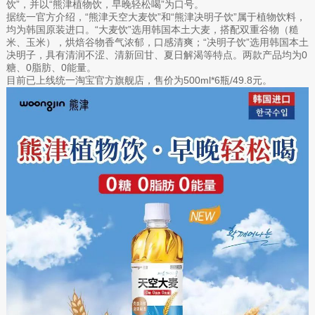
饮”，并以“熊津植物饮，早晚轻松喝”为口号。
据统一官方介绍，“熊津天空大麦饮”和“熊津决明子饮”属于植物饮料，
均为韩国原装进口。“大麦饮”选用韩国本土大麦，搭配双重谷物（糙
米、玉米），烘焙谷物香气浓郁，口感清爽；“决明子饮”选用韩国本土
决明子，具有清润不涩、清新回甘、夏日解渴等特点。两款产品均为0
糖、0脂肪、0能量。
目前已上线统一淘宝官方旗舰店，售价为500ml*6瓶/49.8元。