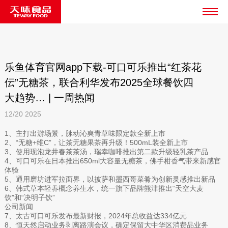
乐鱼体育官网app下载-可口可乐推出“红茶花
伝”无糖茶，联合利华发布2025全球餐饮四
大趋势… | 一周热闻
12/20
2025
1、主打出游场景，脉动沁爽青草味限定款全新上市
2、“无糖+维C”，让茶无糖果茶再升级！500mL装全新上市
3、使用现泡龙井春茶茶汤，瑞幸咖啡推出第二款升级轻乳茶产品
4、可口可乐在日本推出650ml大容量无糖茶，佛手柑香气带来新感官
体验
5、通用磨坊进军拉面界，以披萨和墨西哥菜肴为创新灵感推出新品
6、韩式草本轻养概念养生水，统一旗下品牌熊津推出“天空大麦
饮”和“决明子饮”
公司新闻
7、太古可口可乐发布最新财报，2024年总收益达334亿元
8、恒天然启动业务剥离路演会议，确定保留大中华区消费品业务