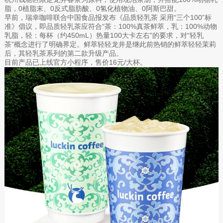
脂，0植脂末、0反式脂肪酸、0氢化植物油、0阿斯巴甜。
早前，瑞幸咖啡联合中国食品报发布《品质轻乳茶 采用“三个100”标
准》倡议，即品质轻乳茶应符合“茶：100%真茶鲜萃，乳：100%动物
乳脂，轻：每杯（约450mL）热量100大卡左右”的要求，对“轻乳
茶”概念进行了明确界定。鲜萃轻轻龙井是继此前热销的鲜萃轻轻茉莉
后，其轻乳茶系列的第二款升级产品。
目前产品已上线官方小程序，售价16元/大杯。