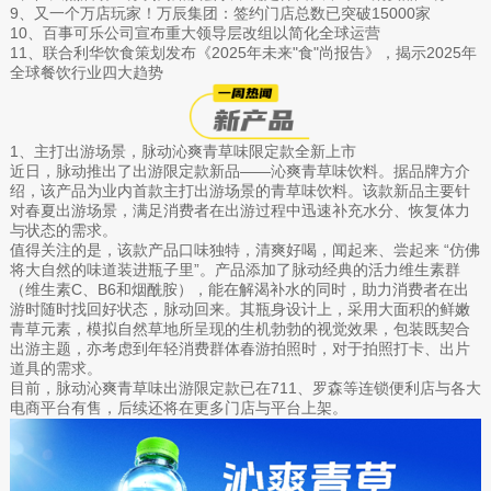
9、又一个万店玩家！万辰集团：签约门店总数已突破15000家
10、百事可乐公司宣布重大领导层改组以简化全球运营
11、联合利华饮食策划发布《2025年未来"食"尚报告》，揭示2025年
全球餐饮行业四大趋势
1、主打出游场景，脉动沁爽青草味限定款全新上市
近日，脉动推出了出游限定款新品——沁爽青草味饮料。据品牌方介
绍，该产品为业内首款主打出游场景的青草味饮料。该款新品主要针
对春夏出游场景，满足消费者在出游过程中迅速补充水分、恢复体力
与状态的需求。
值得关注的是，该款产品口味独特，清爽好喝，闻起来、尝起来 “仿佛
将大自然的味道装进瓶子里”。产品添加了脉动经典的活力维生素群
（维生素C、B6和烟酰胺），能在解渴补水的同时，助力消费者在出
游时随时找回好状态，脉动回来。其瓶身设计上，采用大面积的鲜嫩
青草元素，模拟自然草地所呈现的生机勃勃的视觉效果，包装既契合
出游主题，亦考虑到年轻消费群体春游拍照时，对于拍照打卡、出片
道具的需求。
目前，脉动沁爽青草味出游限定款已在711、罗森等连锁便利店与各大
电商平台有售，后续还将在更多门店与平台上架。