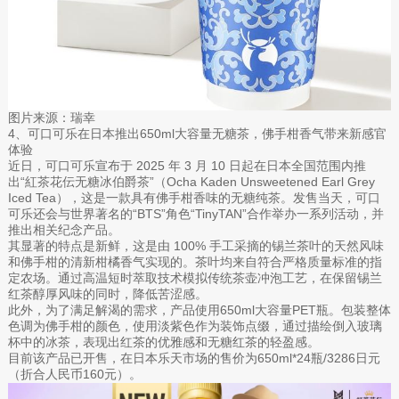
图片来源：瑞幸
4、可口可乐在日本推出650ml大容量无糖茶，佛手柑香气带来新感官
体验
近日，可口可乐宣布于 2025 年 3 月 10 日起在日本全国范围内推
出“紅茶花伝无糖冰伯爵茶”（Ocha Kaden Unsweetened Earl Grey
Iced Tea），这是一款具有佛手柑香味的无糖纯茶。发售当天，可口
可乐还会与世界著名的“BTS”角色“TinyTAN”合作举办一系列活动，并
推出相关纪念产品。
其显著的特点是新鲜，这是由 100% 手工采摘的锡兰茶叶的天然风味
和佛手柑的清新柑橘香气实现的。茶叶均来自符合严格质量标准的指
定农场。通过高温短时萃取技术模拟传统茶壶冲泡工艺，在保留锡兰
红茶醇厚风味的同时，降低苦涩感。
此外，为了满足解渴的需求，产品使用650ml大容量PET瓶。包装整体
色调为佛手柑的颜色，使用淡紫色作为装饰点缀，通过描绘倒入玻璃
杯中的冰茶，表现出红茶的优雅感和无糖红茶的轻盈感。
目前该产品已开售，在日本乐天市场的售价为650ml*24瓶/3286日元
（折合人民币160元）。