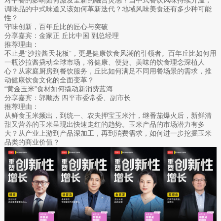
调味品的中式味道又该如何革新迭代？地域风味美食还有多少种可能
性？
守味创新，百年丘比的匠心与突破
分享嘉宾：金家正 丘比中国 副总经理
推荐理由：
不止是“沙拉酱天花板”，更是健康饮食风潮的引领者。百年丘比如何用
一瓶沙拉酱撬动全球市场，将健康、便捷、美味的饮食理念深植人
心？从家庭厨房到餐饮服务，丘比如何满足不同用餐场景的需求，推
动健康饮食文化的全面变革？
“黄金玉米”食材如何撬动新消费蓝海
分享嘉宾：郭顺杰 四平市委常委、副市长
推荐理由：
从鲜食玉米频出，到统一、农夫押宝玉米汁，继番茄爆火后，新鲜清
甜又营养的玉米呈现出快速走红的趋势。玉米产品的市场潜力有多
大？从产业上游到产品深加工，再到消费需求，如何进一步挖掘玉米
品类的商业价值？