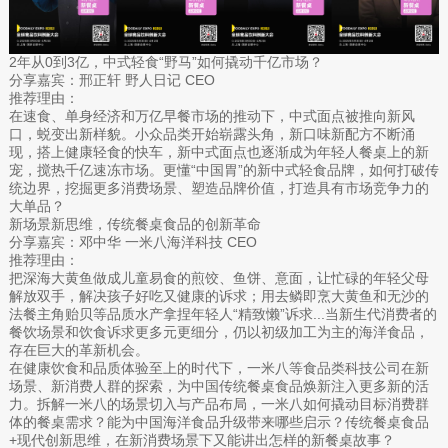
2年从0到3亿，中式轻食“野马”如何撬动千亿市场？
分享嘉宾：邢正轩 野人日记 CEO
推荐理由：
在速食、单身经济和万亿早餐市场的推动下，中式面点被推向新风
口，蜕变出新样貌。小众品类开始崭露头角，新口味新配方不断涌
现，搭上健康轻食的快车，新中式面点也逐渐成为年轻人餐桌上的新
宠，搅热千亿速冻市场。更懂“中国胃”的新中式轻食品牌，如何打破传
统边界，挖掘更多消费场景、塑造品牌价值，打造具有市场竞争力的
大单品？
新场景新思维，传统餐桌食品的创新革命
分享嘉宾：邓中华 一米八海洋科技 CEO
推荐理由：
把深海大黄鱼做成儿童易食的煎饺、鱼饼、意面，让忙碌的年轻父母
解放双手，解决孩子好吃又健康的诉求；用去鳞即烹大黄鱼和无沙的
法餐主角贻贝等品质水产拿捏年轻人“精致懒”诉求...当新生代消费者的
餐饮场景和饮食诉求更多元更细分，仍以初级加工为主的海洋食品，
存在巨大的革新机会。
在健康饮食和品质体验至上的时代下，一米八等食品类科技公司在新
场景、新消费人群的探索，为中国传统餐桌食品焕新注入更多新的活
力。拆解一米八的场景切入与产品布局，一米八如何撬动目标消费群
体的餐桌需求？能为中国海洋食品升级带来哪些启示？传统餐桌食品
+现代创新思维，在新消费场景下又能讲出怎样的新餐桌故事？