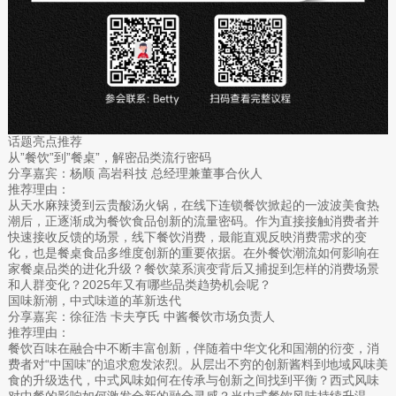
话题亮点推荐
从”餐饮”到”餐桌”，解密品类流行密码
分享嘉宾：杨顺 高岩科技 总经理兼董事合伙人
推荐理由：
从天水麻辣烫到云贵酸汤火锅，在线下连锁餐饮掀起的一波波美食热
潮后，正逐渐成为餐饮食品创新的流量密码。作为直接接触消费者并
快速接收反馈的场景，线下餐饮消费，最能直观反映消费需求的变
化，也是餐桌食品多维度创新的重要依据。在外餐饮潮流如何影响在
家餐桌品类的进化升级？餐饮菜系演变背后又捕捉到怎样的消费场景
和人群变化？2025年又有哪些品类趋势机会呢？
国味新潮，中式味道的革新迭代
分享嘉宾：徐征浩 卡夫亨氏 中酱餐饮市场负责人
推荐理由：
餐饮百味在融合中不断丰富创新，伴随着中华文化和国潮的衍变，消
费者对“中国味”的追求愈发浓烈。从层出不穷的创新酱料到地域风味美
食的升级迭代，中式风味如何在传承与创新之间找到平衡？西式风味
对中餐的影响如何激发全新的融合灵感？当中式餐饮风味持续升温，