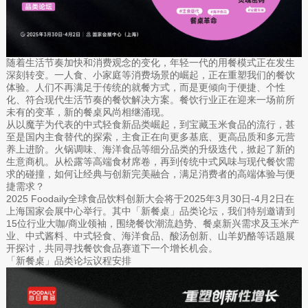
随着生活节奏加快和消费观念的变化，年轻一代的用餐模式正在发生
深刻转变。一人食、小家庭等消费场景的崛起，正在重塑我们的餐饮
体验。人们不再满足于传统的就餐方式，而是更倾向于便捷、个性
化、符合现代生活节奏的餐饮解决方案。餐饮行业正在迎来一场前所
未有的变革，新的餐桌风尚相继涌现。
从以魔芋为代表的中式轻食新品类崛起，到宝藏玉米食品的流行，甚
至是国内主食替代的探索，主食正在向更多基底、更高品质和多元营
养上进阶。火锅调味、海洋食品等细分品类的升级迭代，掀起了新的
生意商机。从松露等高端食材席卷，再到传统中式风味与现代餐饮需
求的碰撞，如何让经典与创新完美融合，满足消费者的高端体验与便
捷需求？
2025 Foodaily全球食品饮料创新大会将于2025年3月30日-4月2日在
上海国家会展中心举行。其中「新餐桌」品类论坛，我们特别邀请到
15位行业大咖/商业领袖，围绕餐饮潮流趋势、餐桌新兴需求及玉米产
业、中式酱料、中式轻食、海洋食品、酸汤创新、山羊奶酪等话题展
开探讨，共同寻找餐饮食品赛道下一个增长机会。
「新餐桌」品类论坛议程安排