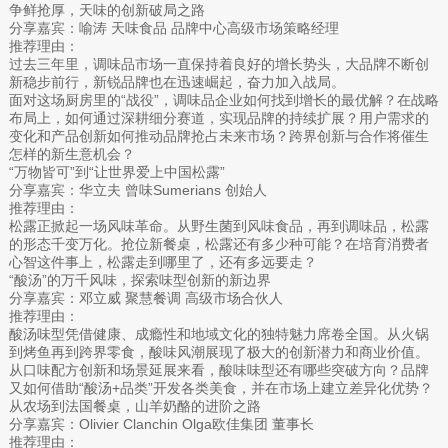
争鲜抢厚，天味的创新破局之路
分享嘉宾：喻涛 天味食品 品牌中心高级市场策略经理
推荐理由：
过去三年里，调味品市场一直保持着良好的增长势头，大品牌不断创
新稳步前行，新锐品牌也在迅速崛起，奋力加入战局。
面对这场厨房里的“战役”，调味品企业如何找到增长的最优解？在战略
布局上，如何通过深耕细分赛道，实现品牌的持续扩展？用户需求的
变化和产品创新如何推动品牌抢占未来市场？跨界创新与合作将催生
怎样的新生意机会？
“万物皆可”到“让世界爱上中国松露”
分享嘉宾：华立夫 曾味Sumerians 创始人
推荐理由：
松露正掀起一场风味革命。从野生菌到风味食品，再到调味品，松露
的形态千变万化。抢位新餐桌，松露还有多少种可能？在培育消费者
心智这件事上，松露走到哪里了，还有多远要走？
“酸汤”的万千风味，探索味型创新的新边界
分享嘉宾：邓立威 聚慧餐调 高级市场合伙人
推荐理由：
酸汤味型凭借健康、成瘾性和地域文化的独特魅力席卷全国。从火锅
到烤鱼再到跨界零食，酸味风潮展现了极大的创新潜力和商业价值。
从口味配方创新和场景延展来看，酸味味型还有哪些突破方向？品牌
又如何借助“酸汤+品类”开发各类美食，并在市场上建立差异化优势？
从农场到法国餐桌，山羊奶酪的进阶之路
分享嘉宾：Olivier Clanchin Olga欧佳集团 董事长
推荐理由：