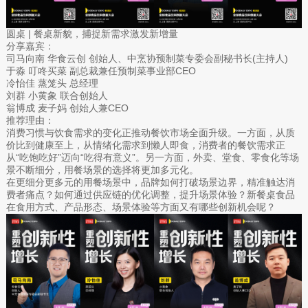
圆桌 | 餐桌新貌，捕捉新需求激发新增量
分享嘉宾：
司马向南 华食云创 创始人、中烹协预制菜专委会副秘书长(主持人)
于淼 叮咚买菜 副总裁兼任预制菜事业部CEO
冷怡佳 蒸笼头 总经理
刘群 小黄象 联合创始人
翁博成 麦子妈 创始人兼CEO
推荐理由：
消费习惯与饮食需求的变化正推动餐饮市场全面升级。一方面，从质
价比到健康至上，从情绪化需求到懒人即食，消费者的餐饮需求正
从“吃饱吃好”迈向“吃得有意义”。另一方面，外卖、堂食、零食化等场
景不断细分，用餐场景的选择将更加多元化。
在更细分更多元的用餐场景中，品牌如何打破场景边界，精准触达消
费者痛点？如何通过供应链的优化调整，提升场景体验？新餐桌食品
在食用方式、产品形态、场景体验等方面又有哪些创新机会呢？