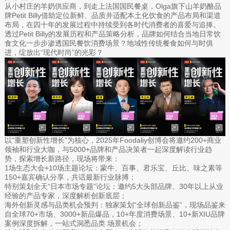
从小村庄的羊奶供应商，到走上法国国民餐桌，Olga旗下山羊奶酪品
牌Petit Billy借助定位新鲜、品质并适配本土化饮食的产品布局和渠道
布局，在四十年的发展过程中持续受到各时代消费者的喜爱与追捧。
透过Petit Billy的发展历程和产品策略分析，品牌如何结合当地日常饮
食文化一步步渗透国民餐饮消费场景？地域性传统餐食如何与时俱
进，绽放出“现代时尚”的光彩？
以“重塑创新性增长”为核心，2025年Foodaliy创博会将邀约200+商业
领袖和行业大咖，与5000+品牌和产品决策者一起深度解读行业趋
势，探索增长新路径，现场将带来：
1场生态大会+10场主题论坛：蒙牛、百事、君乐宝、丘比、味之素等
150+嘉宾确认分享，共话最新行业脉搏；
特别策划全天“日本市场专题”论坛：邀约5大头部品牌、30年以上从业
经验的产品专家，深度解析创新底层；
海外创新灵感与品类机会预判：独家策划“全球创新品鉴”，现场品鉴来
自全球70+市场、3000+新品爆品，10+年度消费场景、10+新XIU品牌
案例深度拆解，一站式洞悉品类 场景机会；