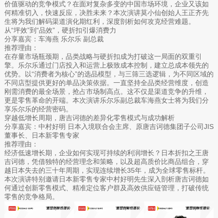
价值驱动的竞争模式？在面对复杂多变的中国市场环境，企业又该如
何精准切入，快速反应，决胜未来？本次演讲莫小仙创始人王正齐先
生将为我们解码渠道演化期红利，深度剖析如何攻克经营难题。
从“坪效”到“品效”，硬折扣引爆消费力
分享嘉宾：车海燕 乐尔乐 副总裁
推荐理由：
在存量市场瓶颈期，品类战略与硬折扣成为打破这一局面的双重引
擎。乐尔乐通过门店投入和运营上极致成本控制，建立总成本领先的
优势。以“消费者为核心”的选品模型，与三筛三选逻辑，为不同区域的
不同店型提供更好的单品决策依据。一直坚持全品类经营维度，创造
刚需消费的最全场景，抢占市场制高点。这不仅是渠道竞争的升维，
更是零售革命的开端。本次演讲乐尔乐副总裁车海燕女士将为我们分
享乐尔乐的经营密码。
穿越低增长周期，唐吉诃德的差异化零售模式与成功解析
分享嘉宾：中村好明 日本入境联合会主席、原唐吉诃德集团子公司JIS
董事长、日本新零售专家
推荐理由：
经济低速增长期，企业如何实现可持续的利润增长？日本折扣之王唐
吉诃德，凭借独特的经营理念和策略，以及超高质价比商品组合，穿
越日本失去的三十年周期，实现连续增长35年，成为全球零售标杆。
本次演讲特别邀请日本新零售专家中村好明先生深入剖析唐吉诃德如
何通过创新零售模式、精准定位客户群及高效供应链管理，打破传统
零售的竞争格局。