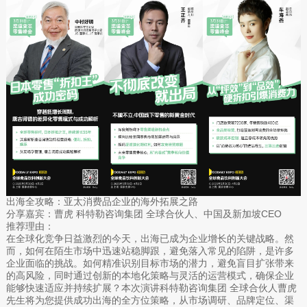
出海全攻略：亚太消费品企业的海外拓展之路
分享嘉宾：曹虎 科特勒咨询集团 全球合伙人、中国及新加坡CEO
推荐理由：
在全球化竞争日益激烈的今天，出海已成为企业增长的关键战略。然
而，如何在陌生市场中迅速站稳脚跟，避免落入常见的陷阱，是许多
企业面临的挑战。如何精准识别目标市场的潜力，避免盲目扩张带来
的高风险，同时通过创新的本地化策略与灵活的运营模式，确保企业
能够快速适应并持续扩展？本次演讲科特勒咨询集团 全球合伙人曹虎
先生将为您提供成功出海的全方位策略，从市场调研、品牌定位、渠