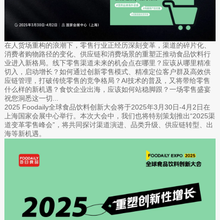
在人货场重构的浪潮下，零售行业正经历深刻变革，渠道的碎片化、
消费者购物路径的变化、供应链和消费场景的重塑正推动食品饮料行
业进入新格局。线下零售渠道未来的机会点在哪里？应该从哪里精准
切入，启动增长？如何通过创新零售模式、精准定位客户群及高效供
应链管理，打破传统零售的竞争格局？AI技术的普及，又将带给零售
什么样的新机遇？食饮企业出海，应该如何站稳脚跟？一场零售盛宴
祝您洞悉这一切...
2025 Foodaily全球食品饮料创新大会将于2025年3月30日-4月2日在
上海国家会展中心举行。本次大会中，我们也将特别策划推出“2025渠
道变革零售峰会”，将共同探讨渠道演进、品类升级、供应链转型、出
海等新机遇。