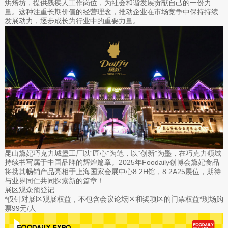
烘焙坊，提供残疾人工作岗位，为社会和谐发展贡献自己的一份力
量。这种注重长期价值的经营理念，推动企业在市场竞争中保持持续
发展动力，逐步成长为行业中的重要力量。
昆山黛妃巧克力城堡工厂以“匠心”为笔，以“创新”为墨，在巧克力领域
持续书写属于中国品牌的辉煌篇章。2025年Foodaily创博会黛妃食品
将携其畅销产品亮相于上海国家会展中心8.2H馆，8.2A25展位，期待
与业界同仁共同探索新的篇章！
展区观众预登记
*仅针对展区观展权益，不包含会议论坛区和奖项区的门票权益*现场购
票99元/人