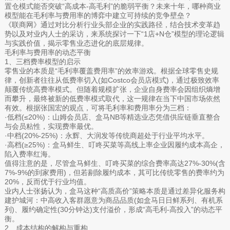
置仓模式能否突破“高成本-高毛利”的脆弱平衡？未来十年，哪种商业
模型能在毛利率与费用率的博弈中建立可持续的竞争壁垒？
《联商网》通过对比分析行业头部企业的实践路径，结合技术变革趋
势以及对业内人士的采访，来系统探讨一下“1店+N仓”模型的理论逻辑
与实践价值，揭示零售业态进化的底层规律。
毛利率与费用率的动态平衡
1、三档费率模型的启示
零售业的本质是“毛利率覆盖费用率”的效率游戏。根据全球零售史规
律，创新者往往从低费率切入(如Costco会员店模式)，通过极致效率
颠覆传统高费率模式。但随着规模扩张，企业自身费率会因组织熵增
而攀升，最终被新的低费率模式取代，这一规律在当下中国市场依然
有效。根据张国宏的观点，可将毛利率和费用率分为三档：
·低档(≤20%)：山姆会员店、盒马NB等精选业态凭借供应链垂直整合
与会员粘性，实现费率最优。
·中档(20%-25%)：永辉、大润发等传统商超处于行业平均水平。
·高档(≥25%)：盒马鲜生、叮咚买菜等高线上率企业因履约成本高企，
陷入费率红海。
值得注意的是，尽管盒马鲜生、叮咚买菜的综合费率高达27%-30%(含
7%-9%的到家费用)，但若剔除履约成本，其可比传统零售的费率约为
20%，反而优于行业均值。
业内人士张扬认为，盒马这种“高质高价”策略本质是通过差异化服务构
建护城河：中高收入客群愿意为商品品质(如盒马日日鲜系列、有机系
列)、履约确定性(30分钟达)支付溢价，形成“高毛利-高投入”的动态平
衡。
2、成本结构的解构与重构