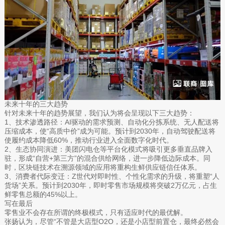
未来十年的三大趋势
针对未来十年的趋势展望，我们认为将会呈现以下三大趋势：
1、技术渗透路径：AI驱动的需求预测、自动化分拣系统、无人配送将
压缩成本，使“高质中价”成为可能。预计到2030年，自动驾驶配送将
使履约成本降低60%，推动行业进入全面数字化时代。
2、生态协同演进：美团闪电仓等平台化模式将吸引更多垂直品牌入
驻，形成“自营+第三方”的混合供给网络，进一步降低边际成本。同
时，区块链技术在溯源领域的应用将重构生鲜供应链信任体系。
3、消费者代际变迁：Z世代对即时性、个性化需求的升级，将重塑“人
货场”关系。预计到2030年，即时零售市场规模将突破2万亿元，占生
鲜零售总额的45%以上。
写在最后
零售业不会存在所谓的终极模式，只有适应时代的最优解。
张扬认为，尽管“不管是大店型O2O，还是小店型前置仓，最终必然会