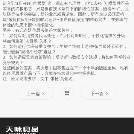
进入到‘1店+N仓’的模型”这一观点有合理性，但“1店+N仓”模型并不是
零售的终极形态，只是当前技术条件下的阶段性答案，随着AIoT、区
块链等技术的突破，新的业态或将诞生。因此，所有企业必须需构
建“敏捷供应链+数据驱动运营+用户价值深挖”的核心能力，在效率与
体验的动态平衡中持续进化。
另外，有几点延伸思考值得大家关注：
1、如何应对消费者代际变迁：Z世代对即时性、个性化需求的升级，
将如何重塑“人货场”关系？
2、如何进行供应链垂直整合：生鲜企业向上游种植/养殖环节延伸，
能否破解“规模不经济”难题？
3、如何适应监管政策影响：反垄断与数据安全法规，将如何重塑行业
竞争规则？
这些问题的答案，将决定中国零售业在下一个十年的版图重构。唯有
以终局思维布局当下，方能在持续进化中把握先机。
注：应采访者要求，文中“张扬”为化名。
上一篇
下一篇