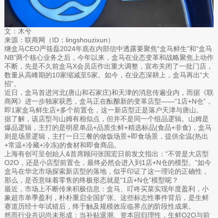
文：木兮
来源：联商网（ID：lingshouzixun）
继盒马CEO严筱磊2024年底在内部信中透露要聚焦“盒马鲜生”和“盒马
NB”两个核心业务之后，今年以来，盒马在业态变革和战略聚焦上动作
不断，先是不久前盒马X会员店作出重大调整，宣布关闭了一批门店，
数量从高峰期的10家缩减至5家。如今，在业态深耕上，盒马再出“大
招”。
近日，盒马首进河北(唐山和石家庄)和天津的消息传遍业内，而据《联
商网》进一步独家获悉，盒马正在酝酿新的变革店型——“1店+N仓”，
即1家盒马鲜生店+多个前置仓，这一新店型正是落户天津与唐山。
据了解，该店型与山姆有相似点，但并不是同一个组品逻辑。山姆是
爆品逻辑，主打的是明星单品+品质生鲜+精选标品(食品+非食)，盒马
则是场景逻辑，主打一日三餐的做饭场景+即食场景，提供全温(热出
+常温+冷藏+冷冻)的食材和即食商品。
上海有创可呈创始人&首席顾问张国宏日前发文指出：“不管是大店型
O2O，还是小店型前置仓，最终必然会进入到1店+N仓的模型。”如今
盒马在华北市场探索新店型的落地，似乎印证了这一理论的正确性，
那么，是否意味着零售的终极形态就是“1店+N仓”模型呢？
最近，市场上不断传来积极信息：盒马、叮咚买菜实现年度盈利，小
象超市单季盈利，朴朴重启全国扩张。这些标志性事件背后，是生鲜
赛道历经十年试错后，终于触及规模效应临界点的阶段性成果。
然而行业共识尚未形成：当补贴退潮、资本回归理性，生鲜O2O与前