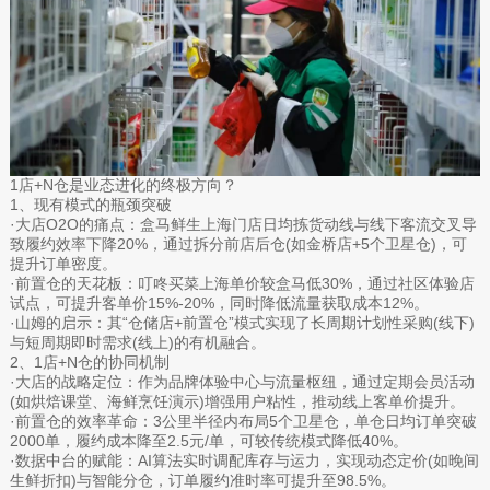
1店+N仓是业态进化的终极方向？
1、现有模式的瓶颈突破
·大店O2O的痛点：盒马鲜生上海门店日均拣货动线与线下客流交叉导
致履约效率下降20%，通过拆分前店后仓(如金桥店+5个卫星仓)，可
提升订单密度。
·前置仓的天花板：叮咚买菜上海单价较盒马低30%，通过社区体验店
试点，可提升客单价15%-20%，同时降低流量获取成本12%。
·山姆的启示：其“仓储店+前置仓”模式实现了长周期计划性采购(线下)
与短周期即时需求(线上)的有机融合。
2、1店+N仓的协同机制
·大店的战略定位：作为品牌体验中心与流量枢纽，通过定期会员活动
(如烘焙课堂、海鲜烹饪演示)增强用户粘性，推动线上客单价提升。
·前置仓的效率革命：3公里半径内布局5个卫星仓，单仓日均订单突破
2000单，履约成本降至2.5元/单，可较传统模式降低40%。
·数据中台的赋能：AI算法实时调配库存与运力，实现动态定价(如晚间
生鲜折扣)与智能分仓，订单履约准时率可提升至98.5%。