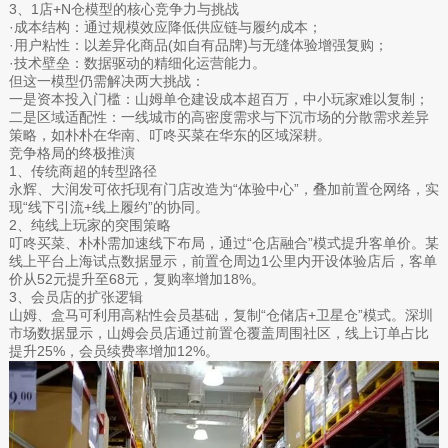
3、1店+N仓模型的核心竞争力与挑战
·成本结构：通过规模效应降低供应链与履约成本；
·用户粘性：以差异化商品(如自有品牌)与无缝体验增强复购；
·技术壁垒：数据驱动的精细化运营能力。
但这一模型仍需解决两大挑战：
一是资本投入门槛：山姆单仓建设成本超百万，中小玩家难以复制；
二是区域适配性：一线城市的高密度需求与下沉市场的分散需求差异
策略，如朴朴在华南、叮咚买菜在华东的区域深耕。
竞争格局的终极推演
1、传统商超的转型路径
永辉、大润发可依托现有门店改造为“体验中心”，叠加前置仓网络，实
现“线下引流+线上履约”的协同。
2、纯线上玩家的突围策略
叮咚买菜、朴朴需加速线下布局，通过“仓店融合”模式提升客单价。某
线上平台上海试点数据显示，前置仓周边1公里内开设体验店后，客单
价从52元提升至68元，复购率增加18%。
3、会员店的扩张逻辑
山姆、盒马可利用高粘性会员基础，复制“仓储店+卫星仓”模式。深圳
市场数据显示，山姆会员店通过前置仓覆盖周围社区，线上订单占比
提升25%，会员续费率增加12%。