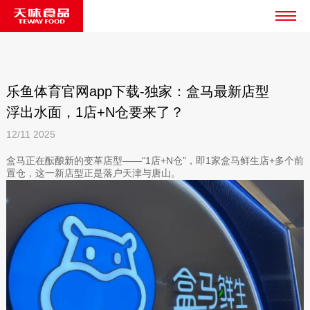
乐鱼体育官网app下载-独家：盒马最新店型
浮出水面，1店+N仓要来了？
12/11
2025
盒马正在酝酿新的变革店型——“1店+N仓”，即1家盒马鲜生店+多个前
置仓，这一新店型正是落户天津与唐山。