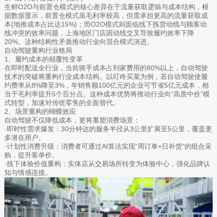
生鲜O2O与前置仓模式的核心差异在于流量获取逻辑与成本结构，根
据数据显示，前置仓模式虽毛利率较高，但需承担更高的流量获取成
本(地推成本占比达15%)；而O2O模式则面临线下拣货动线与顾客动
线冲突的效率问题，上海地区门店因动线交叉导致履约效率下降
20%。这种结构性矛盾推动行业向混合模式演进。
自动驾驶重构行业格局
1、履约成本的颠覆性变革
在即时配送全行业，当前骑手成本占到家费用的80%以上，自动驾驶
技术的突破将重构行业成本结构。以叮咚买菜为例，若自动驾驶使履
约费率从8%降至3%，年销售额100亿元的企业可节省5亿元成本，相
当于毛利率提升5个百分点。这种成本优势将推动行业向“高质中价”模
式转型，加速对传统零售的全面替代。
2、场景重构的蝴蝶效应
自动驾驶不仅降低成本，更将重塑消费场景：
·即时性需求爆发：30分钟达的服务半径从3公里扩展至5公里，覆盖更
多潜在用户。
·计划性消费升级：消费者可通过AI算法实现“周订单+日补货”的组合采
购，提升客单价。
·线下体验价值重构：实体店从交易场所转变为体验中心，强化品牌认
知与情感连接。