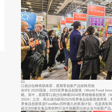
01
口袋沙拉棒再获殊荣，星期零创新产品矩阵亮相
在IFE 2025现场，2025世界食品创新奖（World Food Inn
晓。其中，星期零口袋沙拉棒继2024世界植物基创新奖（World Plant
2024）之后，再次成功获得2025世界食品创新奖推荐奖
界食品创新奖是FoodBev历时最久的奖项计划，也是表
超过300家在食品和饮料行业中脱颖而出的企业与创新产品