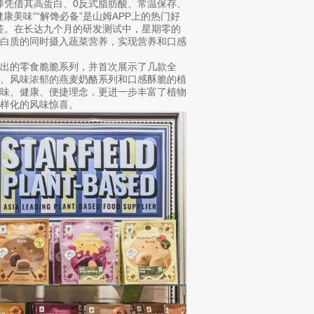
拉棒凭借其高蛋白、0反式脂肪酸、常温保存、
美味”“解馋必备”是山姆APP上的热门好
标签。在长达九个月的研发测试中，星期零的
蛋白质的同时摄入蔬菜营养，实现营养和口感
出的零食脆脆系列，并首次展示了几款全
列、风味浓郁的燕麦奶酪系列和口感酥脆的植
美味、健康、便捷理念，更进一步丰富了植物
样化的风味惊喜。