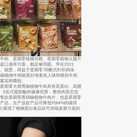
雀牛肉、星期零植物培根、星期零植物火腿片
口感等方面，都足够亮眼。早在2021
。据悉，得益于星期零“间断式针织风味
黑椒植物牛肉能更好地着色入味和模拟牛肉
紧实和嚼劲。
，星期零大师黑椒植物牛肉具有高蛋白、高膳
、0反式脂肪酸的健康优势，整块肉形态也
零售款星期零黑胡椒植物牛肉片，也是星期零
产品，生产这款产品可降低约84%的碳排
充分展现了植物蛋白食品在可持续发展方面的