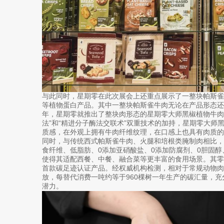
与此同时，星期零在此次展会上还重点展示了一整块帕斯
等植物蛋白产品。其中一整块帕斯雀牛肉无论在产品形态还是
年，星期零就推出了整块肉形态的星期零大师黑椒植物牛肉
法”和“精进分子酶法交联术”双重技术的加持，星期零大师
质感，在外观上拥有牛肉纤维纹理，在口感上也具有肉质的
同时，与传统西式帕斯雀牛肉、火腿和培根类腌制肉相比
食纤维、低脂肪、0添加亚硝酸盐、0添加防腐剂、0胆固醇
使得其适配西餐、中餐、融合菜等更丰富的食用场景。其
首款碳足迹认证产品。经权威机构检测，相对于常规动物肉
放，每替代消费一吨约等于960棵树一年生产的碳汇量，
潜力。