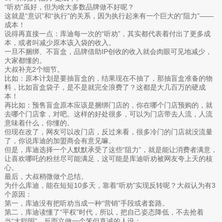
“听劝”虽好，但为啥大多数品牌做不好呢？
这就是“意识”和“执行”的关系，因为执行起来有一个巨大的“阻力”——
成本！
说得再直接一点：库迪每一次的“听劝”，其实都代表着付出了更多成
本，或者叫减少原本该入袋的收入。
一旦不捆绑、不盲盒，品牌借助IP创收的收入就会肉眼可见地减少，
大家都懂的。
大叔补充2个细节。
比如：原本计划是要抽盲盒的，结果现在不抽了，那抽盲盒准备的物
料，比如盲盒袋子，是不是就完全浪费了？这都是大几百万的硬成
本！
再比如：预售盲盒原本应该是捆绑门店的，你在哪个门店预购的，就
去哪个门店拿，对吧。这样的好处很多，可以为门店带去人流，人流
意味着什么，你懂的。
但现在改了，网友可以改门店，反过来看，很多冷门的门店就没流量
了，你说库迪的加盟商会有意见嘛。
但是，库迪选择一个人默默承受了这些“阻力”，就是能让消费者满意，
让喜欢哪吒的粉丝尽可能满足，这可能是库迪听劝被网友夸上天的核
心。
最后，大叔稍微做个总结。
为什么库迪，能在短短10多天，靠着“听劝”实现反转呢？大叔认为有3
个原因：
第一，库迪没有把听劝当成一种“营销”手段或者套路。
第二，库迪读懂了“平权”时代，所以，把自己姿态降低，不去抢着
当“大聪明”，反而立做一个笨但真诚的人设；