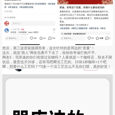
然后，第三波质疑接踵而来，这次针对的是周边的“质量”！
这次，就连“路人”网友也看不下去了，纷纷给夸迪打抱不平。
网友5：骂库迪的你们有摸过实物吗？人家就是一个咖啡店，联名不限
饮品，最贵也才20多，还有骂吧唧没工艺的。15块1杯咖啡+1个吧
唧，想要什么工艺吗？**3多一个没工艺怎么不见你们喷，真的好笑！