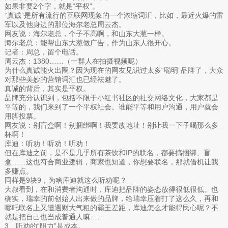
如果非要2个字，就是“平权”。
“真诚”是所有流行的互联网现象的一个浓缩词汇，比如，最近火爆的雷
军以及他身边的那位海尔老总周云杰。
网友说：海尔老总，个子不高啊，和山东大葱一样。
海尔老总：能帮山东大葱做广告，作为山东人很开心。
记者：周总，留个电话。
周云杰：1380……（一群人在拍摄视频呢）
为什么真诚能火出圈？因为现在的网友见识过太多“聪明”品牌了，大众
对那些美妙的营销词汇也已经祛魅了。
真诚的背后，其实是平权。
品牌充分认识到，包括不限于小红书社区的社交网络文化，大家都是
平等的，我们来到了一个平权社会。谁能平等和用户沟通，用户就会
用脚投票。
网友说：别盲盒啊！别捆绑啊！我要改地址！别让我一下子喝那么多
杯啊！
库迪：听劝！听劝！听劝！
但在库迪之前，是不是几乎所有茶饮和IP的联名，都要搞捆绑、盲
盒……这也符合商业逻辑，商家也知道，你想要联名，那就借机让我
多赚点。
同样是9块9，为啥库迪就这么听劝呢？
大叔看到，在和消费者沟通时，库迪把品牌的姿态放得很低很低。也
确实，瑞幸的前创始人出来做的品牌，给瑞幸压着打了这么久，再和
哪吒联名上又遭遇财大气粗的霸王差距，库迪怎么才能得民心呢？不
就是把自己也当成普通人嘛……
3、听劝的“阻力”是成本。