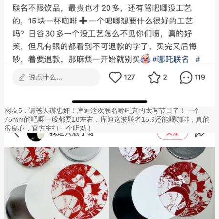
网友5：请苍天辦忠奸！库迪这次联名哪吒真的太有节目了！一个
75mm的吧唧一般都要18左右，库迪这波联名15.9还能喝咖啡，真的
很良心，官方主打一个听劝！