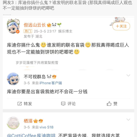
网友3：库迪你搞什么鬼？谁发明的联名盲袋 (那我真得喝成巨人观也
不一定能抽到饼饼的吧唧吧
……