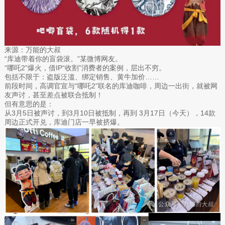
来源：万能的大叔
“库迪带着你的盲袋滚。”某微博网友。
“哪吒2”爆火，借IP“收割”消费者的案例，层出不穷。
包括不限于：盗版泛滥、绑定销售、黄牛加价……
前段时间，高调官宣与“哪吒2”联名的库迪咖啡，周边一出街，就被网
友声讨，甚至差点被联合抵制！
但有意思的是：
从3月5日被声讨，到3月10日被抵制，再到 3月17日（今天），14款
周边正式开兑，库迪门店一早被挤爆。