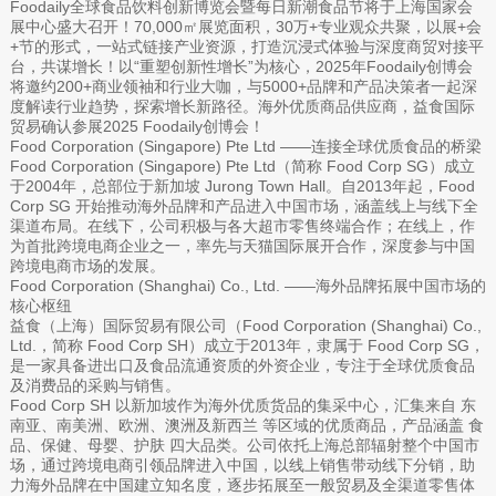
Foodaily全球食品饮料创新博览会暨每日新潮食品节将于上海国家会
展中心盛大召开！70,000㎡展览面积，30万+专业观众共聚，以展+会
+节的形式，一站式链接产业资源，打造沉浸式体验与深度商贸对接平
台，共谋增长！以“重塑创新性增长”为核心，2025年Foodaily创博会
将邀约200+商业领袖和行业大咖，与5000+品牌和产品决策者一起深
度解读行业趋势，探索增长新路径。海外优质商品供应商，益食国际
贸易确认参展2025 Foodaily创博会！
Food Corporation (Singapore) Pte Ltd ——连接全球优质食品的桥梁
Food Corporation (Singapore) Pte Ltd（简称 Food Corp SG）成立
于2004年，总部位于新加坡 Jurong Town Hall。自2013年起，Food
Corp SG 开始推动海外品牌和产品进入中国市场，涵盖线上与线下全
渠道布局。在线下，公司积极与各大超市零售终端合作；在线上，作
为首批跨境电商企业之一，率先与天猫国际展开合作，深度参与中国
跨境电商市场的发展。
Food Corporation (Shanghai) Co., Ltd. ——海外品牌拓展中国市场的
核心枢纽
益食（上海）国际贸易有限公司（Food Corporation (Shanghai) Co.,
Ltd.，简称 Food Corp SH）成立于2013年，隶属于 Food Corp SG，
是一家具备进出口及食品流通资质的外资企业，专注于全球优质食品
及消费品的采购与销售。
Food Corp SH 以新加坡作为海外优质货品的集采中心，汇集来自 东
南亚、南美洲、欧洲、澳洲及新西兰 等区域的优质商品，产品涵盖 食
品、保健、母婴、护肤 四大品类。公司依托上海总部辐射整个中国市
场，通过跨境电商引领品牌进入中国，以线上销售带动线下分销，助
力海外品牌在中国建立知名度，逐步拓展至一般贸易及全渠道零售体