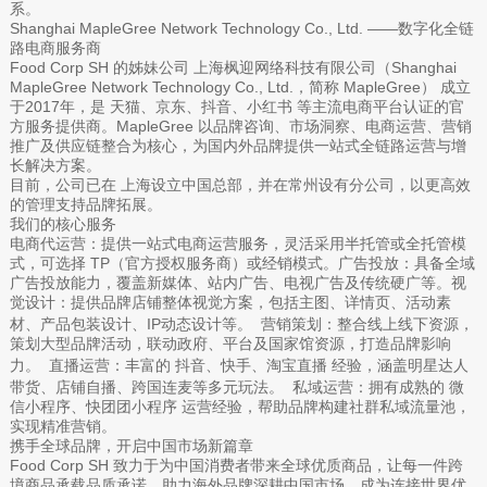
系。
Shanghai MapleGree Network Technology Co., Ltd. ——数字化全链
路电商服务商
Food Corp SH 的姊妹公司 上海枫迎网络科技有限公司（Shanghai
MapleGree Network Technology Co., Ltd.，简称 MapleGree） 成立
于2017年，是 天猫、京东、抖音、小红书 等主流电商平台认证的官
方服务提供商。MapleGree 以品牌咨询、市场洞察、电商运营、营销
推广及供应链整合为核心，为国内外品牌提供一站式全链路运营与增
长解决方案。
目前，公司已在 上海设立中国总部，并在常州设有分公司，以更高效
的管理支持品牌拓展。
我们的核心服务
电商代运营：提供一站式电商运营服务，灵活采用半托管或全托管模
式，可选择 TP（官方授权服务商）或经销模式。广告投放：具备全域
广告投放能力，覆盖新媒体、站内广告、电视广告及传统硬广等。视
觉设计：提供品牌店铺整体视觉方案，包括主图、详情页、活动素
材、产品包装设计、IP动态设计等。 营销策划：整合线上线下资源，
策划大型品牌活动，联动政府、平台及国家馆资源，打造品牌影响
力。 直播运营：丰富的 抖音、快手、淘宝直播 经验，涵盖明星达人
带货、店铺自播、跨国连麦等多元玩法。 私域运营：拥有成熟的 微
信小程序、快团团小程序 运营经验，帮助品牌构建社群私域流量池，
实现精准营销。
携手全球品牌，开启中国市场新篇章
Food Corp SH 致力于为中国消费者带来全球优质商品，让每一件跨
境商品承载品质承诺，助力海外品牌深耕中国市场，成为连接世界优